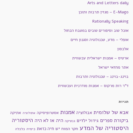
Arts and Letters daily
E-Mago – מגזין תרבות ותוכן
Rationally Speaking
אוכל טוב וסיפורים טובים במטבח הכחול
אופלי – מדע, טכנולוגיה וסגנון חיים
אלכסון
ארטיס – אמנות ישראלית עכשווית
אתר מחזאי ישראל
בוינג-בוינג – טכנולוגיה ותרבות
ד"ר רות מרקוס – אמנות מודרנית ועכשווית
תגיות
אמנות
אבא של שלומית
אבולוציה
אסטרופיסיקה
אתיקה
אתולוגיה
היסטוריה
ביקורת ספרים
היה או לא היה
גידול ילדים
גנטיקה
היסטוריה של המדע
חקר המוח
יש חיה כזאת
כימיה
כלכלה