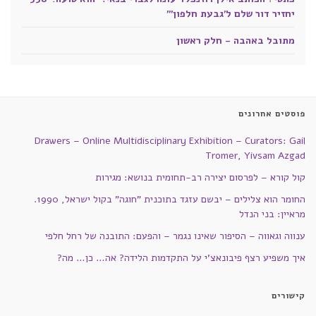
יחזיר דור שלם ל'גבעת חלפון'"
מתובל באהבה - חלק ראשון
פוסטים אחרונים
Drawers – Online Multidisciplinary Exhibition – Curators: Gail
Tromer, Yivsam Azgad
קול קורא – לפרסום יצירה רב-תחומית בנושא: מגירות
החומר הוא צלילים – יבשם עזגד בתוכנית "חוגה" בקול ישראל, 1990.
מראיין: בני הנדל
ענווה וגאווה – הסיפור שאינו נגמר – והפעם: התובנה של רחל חלפי
איך משפיע רצף פיבונאצ'י על התקדמות הלידה? אה… כן… מה?
קישורים