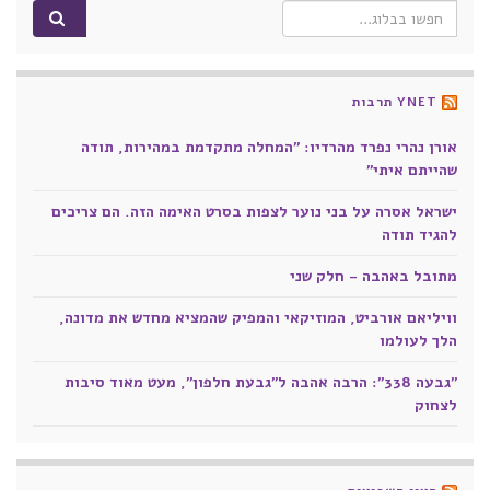
Search for:
YNET תרבות
אורן נהרי נפרד מהרדיו: "המחלה מתקדמת במהירות, תודה
שהייתם איתי"
ישראל אסרה על בני נוער לצפות בסרט האימה הזה. הם צריכים
להגיד תודה
מתובל באהבה - חלק שני
וויליאם אורביט, המוזיקאי והמפיק שהמציא מחדש את מדונה,
הלך לעולמו
"גבעה 338": הרבה אהבה ל"גבעת חלפון", מעט מאוד סיבות
לצחוק