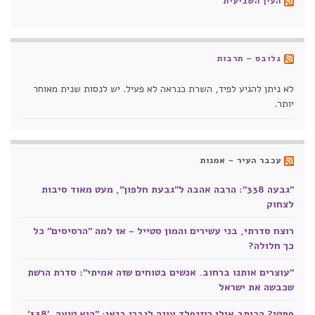
העין השביעית
גלובס – תרבות
לא ניתן להגיע לפיד, השרת כנראה לא פעיל. יש לנסות שנית מאוחר
יותר.
עכבר העיר - אמנות
"גבעה 338": הרבה אהבה ל"גבעת חלפון", מעט מאוד סיבות
לצחוק
רוצח סדרתי, בני עשירים והמון סטייל - אז למה "הרסיסים" כל
כך חלולה?
"עוצרים אותנו ברחוב. אנשים בטוחים שזה אמיתי": סדרת הרשת
שכבשה את ישראל
פתטי? הכותב אילן רוזנפלד עונה לגברי בנאי: "הוא טועה. '338'