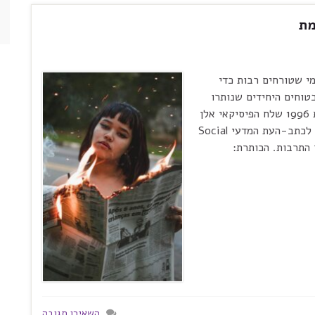
מת
י שטורחים רבות כדי
טוחים היחידים שנותרו
הוא המחקר המדעי. האומנם? מניפולציה עכשיו בשנת 1996 שלח הפיסיקאי אלן
סוקאל (Alan Sokal), מאוניברסיטת ניו-יורק, מאמר לכתב-העת המדעי Social
ר התרבות. הכותרת:
השאירו תגובה