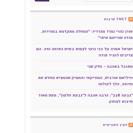
YNET תרבות
אורן נהרי נפרד מהרדיו: "המחלה מתקדמת במהירות,
תודה שהייתם איתי"
ישראל אסרה על בני נוער לצפות בסרט האימה הזה. הם
צריכים להגיד תודה
מתובל באהבה - חלק שני
וויליאם אורביט, המוזיקאי והמפיק שהמציא מחדש את
מדונה, הלך לעולמו
"גבעה 338": הרבה אהבה ל"גבעת חלפון", מעט מאוד
סיבות לצחוק
העין השביעית