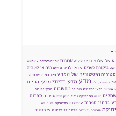
ות
אמנות
א של שלומית
אבולוציה
אסטרופיסיקה
אתולוגיה
ביקורת ספרים
היה או לא היה
גידול ילדים
יקה
גנטיקה
היסטוריה של המדע
סטוריה
חקר המוח
יש חיה
מדע
מדע בדיוני
מדעי החיים
את
כימיה
כלכלה
מחשבות
מדעי הסביבה
מוסיקה
מעוף כלולות
י המחשב
חקים
ספרות
ספרות
מתמטיקה
ניהול
סגנון חיים
משפט
ע בדיוני
ספרים
עתידנות
פוליטיקה
פילוסופיה
סיקה
ציטוטים
ציטוט
פרס נובל
פיסיקה גרעינית