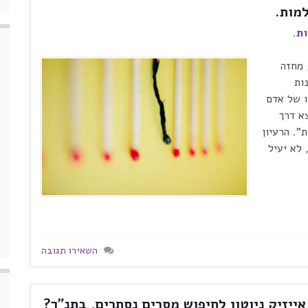
מות.
ת
.
, מחזה
ות
תו וחינוכו של אדם
א דרך
". הרעיון
 לא יעיל
השאירו תגובה
ייזיק ניוטון לחיפוש מסרים נסתרים, בתנ"ך?