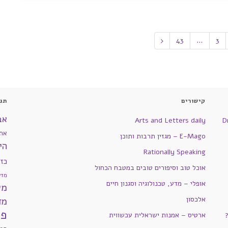
43
…
3
קישורים
תגי
אב
Arts and Letters daily
D
את
E-Mago – מגזין תרבות ותוכן
הי
Rationally Speaking
כז
אוכל טוב וסיפורים טובים במטבח הכחול
מדע
אופלי – מדע, טכנולוגיה וסגנון חיים
מש
אלכסון
מד
פי
ארטיס – אמנות ישראלית עכשווית