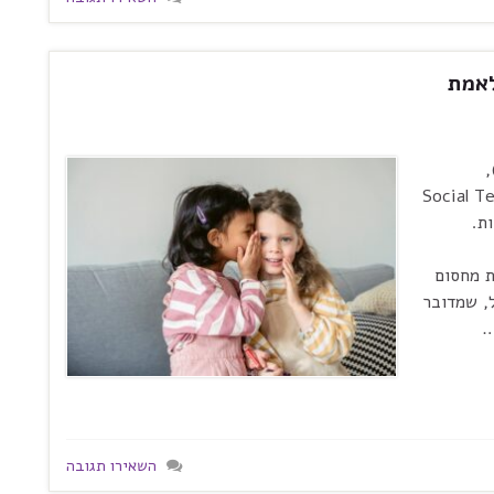
לאמת
 הפיסיקאי אלן סוקאל (Alan Sokal),
 ניו-יורק, מאמר לכתב-העת המדעי Social Text
ת.
ת מחסום
ל, שמדובר
…
השאירו תגובה