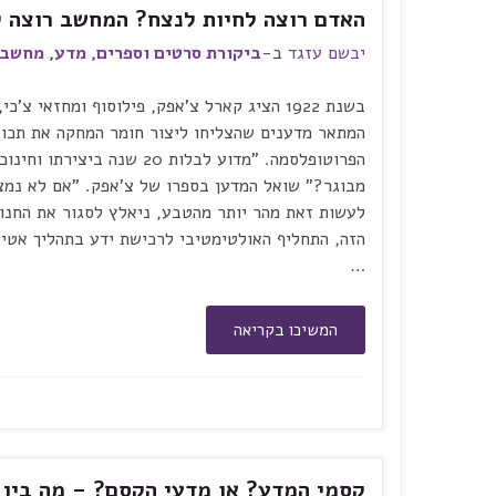
האדם רוצה לחיות לנצח? המחשב רוצה ל
יבשם עזגד
ב-
ביקורת סרטים וספרים
,
מדע
,
מחשבו
בשנת 1922 הציג קארל צ'אפק, פילוסוף ומחזאי צ'כי
המתאר מדענים שהצליחו ליצור חומר המחקה את תכונ
הפרוטופלסמה. "מדוע לבלות 20 שנה ביציר
מבוגר?" שואל המדען בספרו של צ'אפק. "אם לא נמצ
לעשות זאת מהר יותר מהטבע, ניאלץ לסגור את החנות
הזה, התחליף האולטימטיבי לרכישת ידע בתהליך אטי,
…
המשיכו בקריאה
קסמי המדע? או מדעי הקסם? – מה בין א