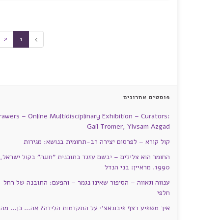
2
1
פוסטים אחרונים
rawers – Online Multidisciplinary Exhibition – Curators:
Gail Tromer, Yivsam Azgad
קול קורא – לפרסום יצירה רב-תחומית בנושא: מגירות
החומר הוא צלילים – יבשם עזגד בתוכנית "חוגה" בקול ישראל,
1990. מראיין: בני הנדל
ענווה וגאווה – הסיפור שאינו נגמר – והפעם: התובנה של רחל
חלפי
איך משפיע רצף פיבונאצ'י על התקדמות הלידה? אה… כן… מה?