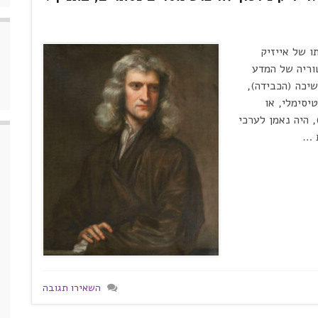
 ימלאו 298 שנים למותו של אייזיק
וריה של המדע
שיכה (הכבידה),
יסימלי, או
 היה נאמן לערכי
 …
השאירו תגובה