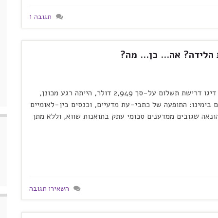
תגובה 1
ת הלידה? אה… כן… מה?
היום שבו נחתה בתיבת הדואר הנכנס של פרופ' פסקל דיגו דרישת תשלום על-סך 2,949 דולר, הייתה רגע מכונן,
 בימינו: התופעה של כתבי-עת מדעיים, וכנסים בין-לאומיים
הונאה שגובים ממדענים סכומי עתק בתואנות שווא, וללא מתן
השאירו תגובה