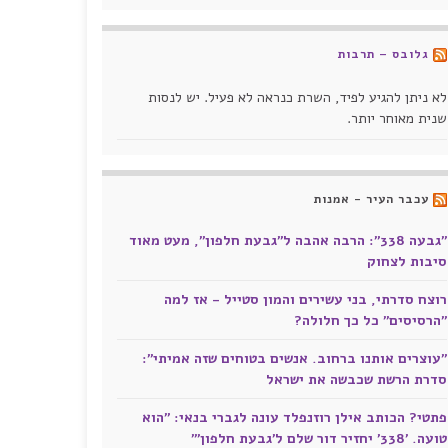
גלובס – תרבות
לא ניתן להגיע לפיד, השרת כנראה לא פעיל. יש לנסות
שנית מאוחר יותר.
עכבר העיר - אמנות
"גבעה 338": הרבה אהבה ל"גבעת חלפון", מעט מאוד
סיבות לצחוק
רוצח סדרתי, בני עשירים והמון סטייל - אז למה
"הרסיסים" כל כך חלולה?
"עוצרים אותנו ברחוב. אנשים בטוחים שזה אמיתי":
סדרת הרשת שכבשה את ישראל
פתטי? הכותב אילן רוזנפלד עונה לגברי בנאי: "הוא
טועה. '338' יחזיר דור שלם ל'גבעת חלפון'"