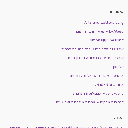
קישורים
Arts and Letters daily
E-Mago – מגזין תרבות ותוכן
Rationally Speaking
אוכל טוב וסיפורים טובים במטבח הכחול
אופלי – מדע, טכנולוגיה וסגנון חיים
אלכסון
ארטיס – אמנות ישראלית עכשווית
אתר מחזאי ישראל
בוינג-בוינג – טכנולוגיה ותרבות
ד"ר רות מרקוס – אמנות מודרנית ועכשווית
תגיות
אמנות
אבא של שלומית