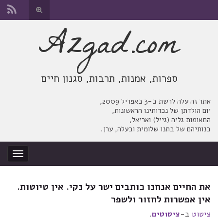
החלף
טופס
Azgad.com
Search for:
חיפוש
ספרות, אמנות, תרבות, סגנון חיים
אתר זה עלה לרשת ב-3 באפריל 2009,
יום הולדתן של נכדותינו הראשונות,
התאומות גליה (גייל) ואריאל,
בנותיהם של בתנו שלומית ובעלה, ערן.
החלף
ניווט
את החיים אנחנו כותבים ישר על נקי. אין טיוטות.
אין אפשרות לחזור ולשפר
ציטוט
ב-
ציטוטים
.