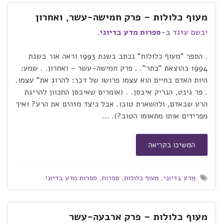
מעוף כלולות – פרק חמישה-עשר, ואחרון
יבשם עזגד
ב-
ספרות מדע בדיוני
.
. הספר "מעוף כלולות" נכתב בשנת 1993 וראה אור בשנת
1994 בהוצאת "כתר". . פרק חמישה-עשר – ואחרון. . שמע:
היות האדם בחיים הוא עצמו פרושו של דבר: להרוג את" עצמו.
. פר גינט, הנריק איבסן. . (אומרים שאיבסן התכוון להריגת
הרע שבאדם, ולהשארת טובו. אבל כיצד מזהים את הרע? ואיך
מפרידים אותו מתאומו הטוב?). …
המשיכו בקריאה
מדע בדיוני
,
מעוף כלולות
,
ספרות
,
ספרות מדע בדיוני
מעוף כלולות – פרק ארבעה-עשר