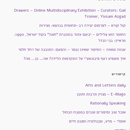
Drawers – Online Multidisciplinary Exhibition – Curators: Gail
Tromer, Yivsam Azgad
קול קורא – לפרסום יצירה רב-תחומית בנושא: מגירות
החומר הוא צלילים – יבשם עזגד בתוכנית "חוגה" בקול ישראל, 1990.
מראיין: בני הנדל
ענווה וגאווה – הסיפור שאינו נגמר – והפעם: התובנה של רחל חלפי
איך משפיע רצף פיבונאצ'י על התקדמות הלידה? אה… כן… מה?
קישורים
Arts and Letters daily
E-Mago – מגזין תרבות ותוכן
Rationally Speaking
אוכל טוב וסיפורים טובים במטבח הכחול
אופלי – מדע, טכנולוגיה וסגנון חיים