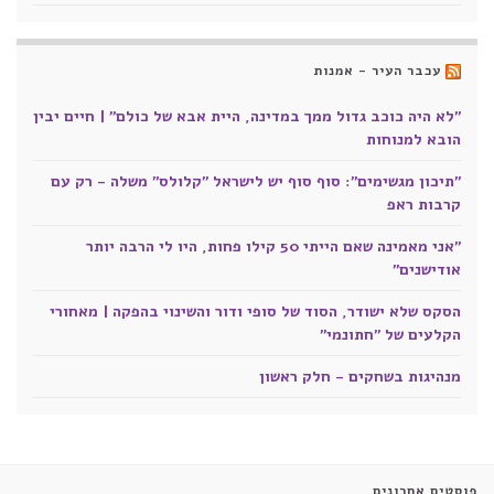
עכבר העיר - אמנות
"לא היה כוכב גדול ממך במדינה, היית אבא של כולם" | חיים יבין
הובא למנוחות
"תיכון מגשימים": סוף סוף יש לישראל "קלולס" משלה - רק עם
קרבות ראפ
"אני מאמינה שאם הייתי 50 קילו פחות, היו לי הרבה יותר
אודישנים"
הסקס שלא ישודר, הסוד של סופי ודור והשינוי בהפקה | מאחורי
הקלעים של "חתונמי"
מנהיגות בשחקים - חלק ראשון
פוסטים אחרונים