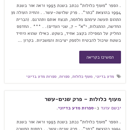
. הספר "מעוף כלולות" נכתב בשנת 1993 וראה אור בשנת
1994 בהוצאת "כתר". . פרק שלושה-עשר. . והחיה העולה מן
התהום תעשה עימהם מלחמה, תנצח אותם ותהרגם. (הברית
החדשה, ההתגלות, י"א" – 7, שני העדים). . *** . החדפס
החליק על המסילה בקצב אחיד, בשקט. כאילו שהוא היחיד
בשטח שיכול להבטיח ולספק יציבות והמשכיות. בקרון …
המשיכו בקריאה
מדע בדיוני
,
מעוף כלולות
,
ספרות
,
ספרות מדע בדיוני
מעוף כלולות – פרק שנים-עשר
יבשם עזגד
ב-
ספרות מדע בדיוני
.
. הספר "מעוף כלולות" נכתב בשנת 1993 וראה אור בשנת
1994 בהוצאת "כתר". . פרק שנים-עשר. . בחסות החשכה