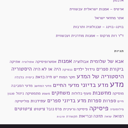
אלכסון
ארטיס – אמנות ישראלית עכשווית
אתר מחזאי ישראל
בוינג-בוינג – טכנולוגיה ותרבות
ד"ר רות מרקוס – אמנות מודרנית ועכשווית
תגיות
אמנות
אבא של שלומית
אבולוציה
אסטרופיסיקה
אתיקה
אתולוגיה
היסטוריה
ביקורת ספרים
היה או לא היה
גידול ילדים
גנטיקה
היסטוריה של המדע
חקר המוח
יש חיה כזאת
כימיה
כלכלה
מדע
מדע בדיוני
מדעי החיים
מדעי הסביבה
מדעי המחשב
מחשבות
משחקים
מוסיקה
מעוף כלולות
מתמטיקה
ניהול
סגנון
משפט
ספרות מדע בדיוני
ספרים
ספרות
עתידנות
פוליטיקה
חיים
פיסיקה
ציטוטים
ציטוט
פרס נובל
פיסיקה גרעינית
פילוסופיה
רפואה
תזונה ובריאות
שואה
תקשורת
תרבות