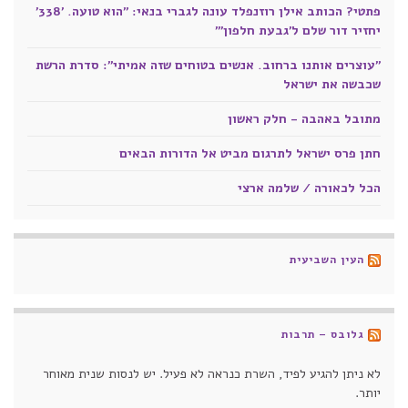
פתטי? הכותב אילן רוזנפלד עונה לגברי בנאי: "הוא טועה. '338'
יחזיר דור שלם ל'גבעת חלפון'"
"עוצרים אותנו ברחוב. אנשים בטוחים שזה אמיתי": סדרת הרשת
שכבשה את ישראל
מתובל באהבה - חלק ראשון
חתן פרס ישראל לתרגום מביט אל הדורות הבאים
הכל לכאורה / שלמה ארצי
העין השביעית
גלובס – תרבות
לא ניתן להגיע לפיד, השרת כנראה לא פעיל. יש לנסות שנית מאוחר
יותר.