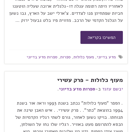
לאחוריו היתה רתומה עגלה דו-גלגלית ארוכה שעליה הוטענו
חביות שפתחיהן פנו לצדדים. צ'ארלי ישב על הארץ, גבו נשען
על הגלגל הקדמי של הרכב. מזווית פיו בלט גבעול ירוק …
המשיכו בקריאה
מדע בדיוני
,
מעוף כלולות
,
ספרות
,
ספרות מדע בדיוני
מעוף כלולות – פרק עשירי
יבשם עזגד
ב-
ספרות מדע בדיוני
.
. הספר "מעוף כלולות" נכתב בשנת 1993 וראה אור בשנת
1994 בהוצאת "כתר". . פרק עשירי. . איש האבן שינה את
תנוחתו. בויקו נשען לאחור, גורם לשתי רגליו הקדמיות של
הכסא להתרומם מעט באוויר. רגליו שלו נחו על השולחן,
משני צידי המסוף. ידיו היו שלובות מאחורי עורפו. הוא