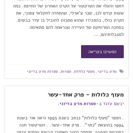
דחפו והעלו את הטרקטור על הקרון האחרון של החדפס. כמה
שעות קודם לכן, שכר צ'ארלי, שהתחזה לחקלאי צפוני, את
הקרון כולו, בהסבירו שהוא מתכוון להוביל בו עדר כבשים.
בתחנה המרוחקת של העיירה שנראתה להם מתאימה
למגבלותיהם, …
המשיכו בקריאה
מדע בדיוני
,
מעוף כלולות
,
ספרות
,
ספרות מדע בדיוני
מעוף כלולות – פרק אחד-עשר
יבשם עזגד
ב-
ספרות מדע בדיוני
.
. הספר "מעוף כלולות" נכתב בשנת 1993 וראה אור בשנת
1994 בהוצאת "כתר". . פרק אחד-עשר. . הטרקטור חנה
בחורשה הקטנה, מוסתר היטב מאחורי קבוצת שיחים ענפה.