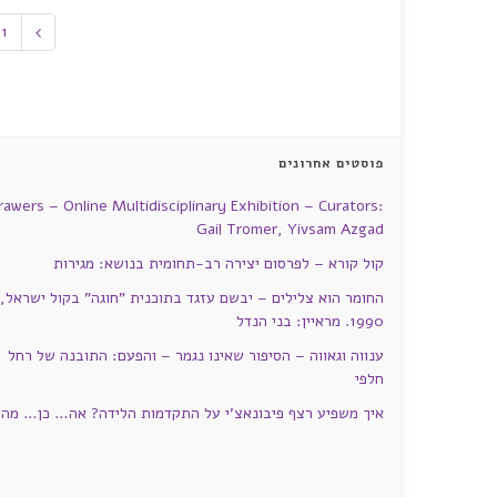
1
פוסטים אחרונים
rawers – Online Multidisciplinary Exhibition – Curators:
Gail Tromer, Yivsam Azgad
קול קורא – לפרסום יצירה רב-תחומית בנושא: מגירות
החומר הוא צלילים – יבשם עזגד בתוכנית "חוגה" בקול ישראל,
1990. מראיין: בני הנדל
ענווה וגאווה – הסיפור שאינו נגמר – והפעם: התובנה של רחל
חלפי
איך משפיע רצף פיבונאצ'י על התקדמות הלידה? אה… כן… מה?