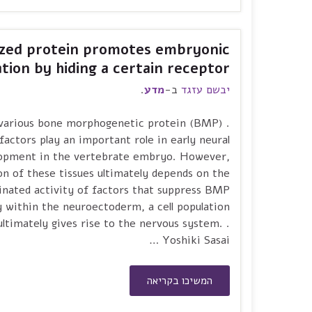
rized protein promotes embryonic
tion by hiding a certain receptor
יבשם עזגד
ב-
מדע
.
e various bone morphogenetic protein (BMP)
 factors play an important role in early neural
opment in the vertebrate embryo. However,
n of these tissues ultimately depends on the
inated activity of factors that suppress BMP
y within the neuroectoderm, a cell population
ultimately gives rise to the nervous system. .
Yoshiki Sasai …
המשיכו בקריאה