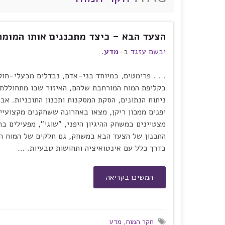
הצעד הבא – כיצד מתכננים אותו המומח
יבשם עזגד
ב-
מדע
.
. . . פרימטים, במיוחד בני-אדם, נבדלים מבעלי-חול
בקליפת המוח המורחבת שלהם, האיזור שבו מתחוללת
ניתוח הנתונים, הסקת המסקנות ותכנון התוכניות. אב
יפנים ממכון ריקן, מצאו באחרונה ששחקנים מקצועיי
מצטיינים במשחק ההיגיון היפני, "שוגי", מפעילים בת
התכנון של הצעד הבא במשחק, גם חלקים של המוח ה
בדרך כלל עם אינטואיציה ותחושות טבעיות. …
המשיכו בקריאה
חקר המוח
,
מדע