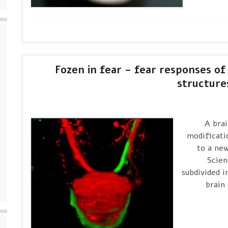
Fozen in fear – fear responses of 
structure
. A br
modificati
to a ne
Scien
subdivided i
brain 