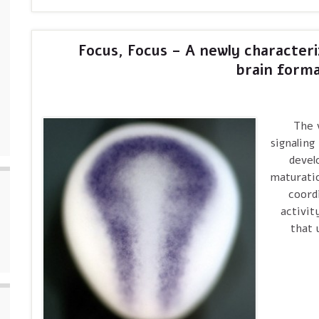
Focus, Focus – A newly characte
brain forma
. Th
signaling
devel
maturatio
coord
activit
that 