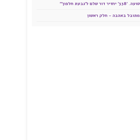
טועה. '338' יחזיר דור שלם ל'גבעת חלפון'"
מתובל באהבה - חלק ראשון