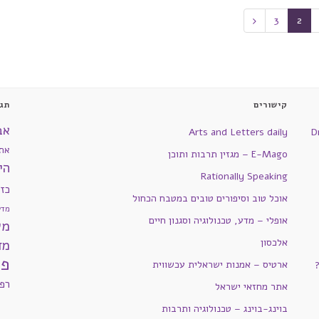
3
2
קישורים
תגי
אב
Arts and Letters daily
D
את
E-Mago – מגזין תרבות ותוכן
הי
Rationally Speaking
כז
אוכל טוב וסיפורים טובים במטבח הכחול
מדע
אופלי – מדע, טכנולוגיה וסגנון חיים
מש
אלכסון
מד
פי
ארטיס – אמנות ישראלית עכשווית
רפ
אתר מחזאי ישראל
בוינג-בוינג – טכנולוגיה ותרבות