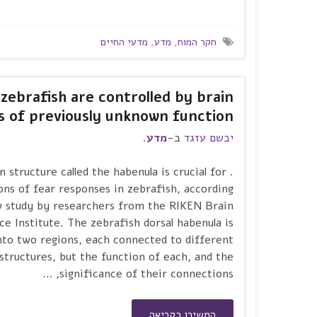
חקר המוח
,
מדע
,
מדעי החיים
zebrafish are controlled by brain
s of previously unknown function
יבשם עזגד
ב-
מדע
.
ain structure called the habenula is crucial for
ons of fear responses in zebrafish, according
w study by researchers from the RIKEN Brain
ce Institute. The zebrafish dorsal habenula is
nto two regions, each connected to different
structures, but the function of each, and the
significance of their connections, …
המשיכו בקריאה