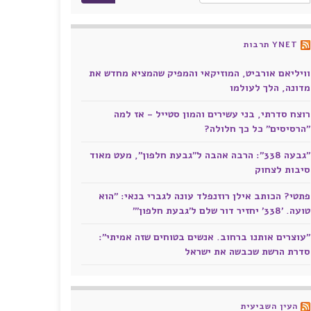
YNET תרבות
וויליאם אורביט, המוזיקאי והמפיק שהמציא מחדש את
מדונה, הלך לעולמו
רוצח סדרתי, בני עשירים והמון סטייל - אז למה
"הרסיסים" כל כך חלולה?
"גבעה 338": הרבה אהבה ל"גבעת חלפון", מעט מאוד
סיבות לצחוק
פתטי? הכותב אילן רוזנפלד עונה לגברי בנאי: "הוא
טועה. '338' יחזיר דור שלם ל'גבעת חלפון'"
"עוצרים אותנו ברחוב. אנשים בטוחים שזה אמיתי":
סדרת הרשת שכבשה את ישראל
העין השביעית