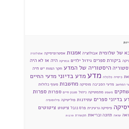
ות
אמנות
א של שלומית
אבולוציה
אסטרופיסיקה
אתולוגיה
ביקורת ספרים
היה או לא היה
גידול ילדים
יקה
גנטיקה
היסטוריה של המדע
סטוריה
חקר המוח
יש חיה
מדע
מדע בדיוני
מדעי החיים
את
כימיה
כלכלה
מחשבות
מדעי הסביבה
מוסיקה
מעוף כלולות
י המחשב
חקים
ספרות
ספרות
מתמטיקה
ניהול
סגנון חיים
משפט
ע בדיוני
ספרים
עתידנות
פוליטיקה
פילוסופיה
סיקה
ציטוטים
ציטוט
פרס נובל
פיסיקה גרעינית
ואה
תזונה ובריאות
שואה
תקשורת
תרבות