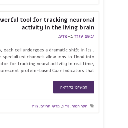
werful tool for tracking neuronal
activity in the living brain
יבשם עזגד
ב-
מדע
.
ns, each cell undergoes a dramatic shift in its
 specialized channels allow ions to flood into
ator for tracking neural activity in real time,
uorescent protein-based Ca2+ indicators that …
המשיכו בקריאה
חקר המוח
,
מדע
,
מדעי החיים
,
מוח