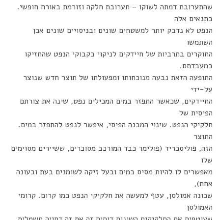
שהתערובת דמתה לשוקו – תערובת חלקה וזורמת באורח חופשי.
בתנאים אלה
הנפט לא נדבק יותר למשטחים שונים ובניסויים שונים אכן
השתמשו
החוקרים בתרביות של חיידקים לניקוי בקבוקי הנפט שהחזיקו
במעבדתם.
התופעה הזאת נבעה מנוכחותו ומפעולתו של תוצר חדש שנוצר
על-ידי
החיידקים, שכאשר התפזר במים המכילים נפט, שינה את צורתם
הפיסית של
חלקיקי הנפט. שינוי המבנה הפיסי, איפשר לנפט להתפזר במים.
התוצר
הזה, פוליסכריד (פולימר כבד המורכב מסוכרים, ששיירים מסוימים
שלו
מאפשרים לו להיות מסיס במים ובעל זיקה לשומנים בעת ובעונה
אחת),
שכונה אמולסן, עטף למעשה את חלקיקי הנפט כמו קרום. קרומי
האמולסן
שעוטפים את החלקיקים השונים דוחים זה את זה דחייה חשמלית,