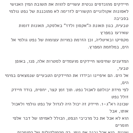
חיידקים מהונדסים גנטית עשויים להוות את תשובת המין האנושי
לאסונות אקולוגיים הקשורים לזרימה לא מתוכננת של נפט גולמי
בסביבה
טבעית, כגון תאונת ה"אקסון ולדז" באלסקה, תאונות דומות
שאירעו במפרץ
מקסיקו ובאיטליה, וכן הזרמת כמויות עצומות של נפט גולמי אל
הים, במלחמת המפרץ.
המדענים שחיפשו חיידקים מועמדים למטרות אלה, פנו, באופן
טבעי,
אל הים. הם איפיינו ובידדו את החיידקים הטבעיים שנמצאים במימי
הים,
לפי מידת יכולתם לאכול נפט. תוך זמן קצר, יחסית, בודד חיידק
זולל נפט
שכונה רא"ג-1. חיידק זה יכול היה לגדול על נפט גולמי ולאכול
אותו, אבל
הוא לא אכל את כל מרכיבי הנפט, הכולל לאמיתו של דבר אלפי
חומרים
שונים. הוא אכל ובנה את גופו, רק מהמולקולות של החומרים