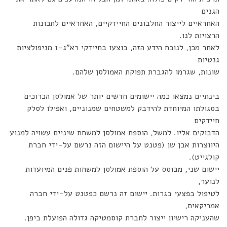
הגנים
האחראיים לייצור החלבונים החיידקיים, האחראיים לתכונות
הרצויות לנו.
לאחר מכן, לנוכח הידע הזה, בוצעו בחיידקי רא"ג-1 מניפולציות
גנטיות
שונות, שגרמו להגברת תפוקת האמולסן שלהם.
בינתיים נמצאו כמה יישומים חדשים יותר של אמולסן הכרוכים
בסגולתו המיוחדת להידבק למשטחים שמנוניים, ואפילו לסלק
חיידקים
הדבוקים אליו. למשל, הוספת אמולסן למשחת שיניים עשויה למנוע
היווצרות אבן שן (פטנט על היישום הזה נרשם על-ידי חברת
קולגייט).
יישום שני, מבוסס על הוספת אמולסן למשחות פנים המיועדות
לנוער,
לטיפול בפצעי בגרות. יישום זה נרשם כפטנט על-ידי חברה
אמריקאית,
שהעניקה רישיון ייצור לחברת קוסמטיקה גדולה הפועלת ביפן.