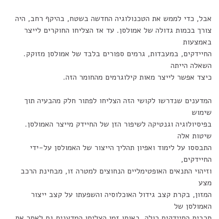
אבל, כדי לממש את הטכנולוגיה החדשה בשטח, בהיקף רחב, היה
צורך בכמות גדולה של אמולסן. עד אז הצליחו החוקרים לייצר
באמצעות
החיידקים, במעבדות, גרמים ספורים בלבד של אמולסן מזוקק.
השאלה הייתה
כיצד אפשר לייצר מאות קילוגרמים מהחומר הזה.
המדענים שנדרשו לקושי הזה הצליחו לפתור חלק מהבעיה תוך
שימוש
בפיסיולוגיה וגנטיקה לשיפור הזן של החיידק מייצר האמולסן.
שיטות אלה
התבססו על לימוד ואפיון תהליך הייצור של האמולסן על-ידי
החיידקים,
וזיהוי התנאים האופטימליים הנחוצים למטרה זו, מבחינת הרכב
מצע
המזון, בקרת קצב גידול האוכלוסיה והשפעתו על קצב ייצור
האמולסן של
תרבית החיידקים כולה. באותו זמן הצליחו המדענים גם לאתר את