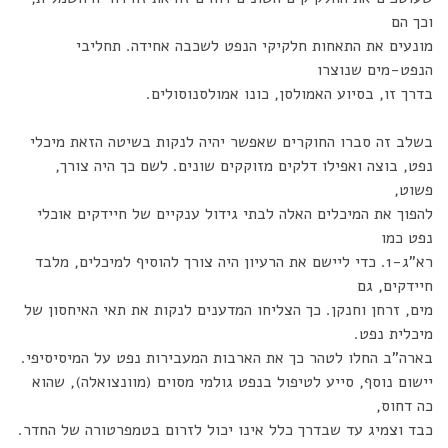
וכך הם
מונעים את התאחות חלקיקי הנפט לשכבה אחידה. תחליבי
הנפט-מים שנוצרו
בדרך זו, בסיוע האמולסן, כונו אמולסנוסולים.
בשלב זה סברו החוקרים שאפשר יהיה לנקות בשיטה הזאת מיכלי
נפט, בוצה ואפילו דלקים מזוקקים שונים. לשם כך היה צורך,
פשוט,
להפוך את המיכלים האלה לבתי גידול ענקיים של חיידקים אוכלי
נפט כמו
רא"ג-1. כדי ליישם את הרעיון היה צורך להוסיף למיכלים, מלבד
חיידקים, גם
מים, זרחן וחנקן. כך הצליחו המדענים לנקות את תאי האיחסון של
מיכלית נפט.
בארה"ב החלו לטהר כך את הארבות המעבירות נפט על המיסיסיפי.
יישום נוסף, סייע לטיפול בנפט גולמי מסוים (מוונצואלה), שהוא
כה דחוס,
כבד וצמיג עד שבדרך כלל אינו יכול לזרום בטמפרטורה של החדר.