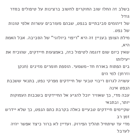
בשלב זה החלו שוב החוקרים לחשוב ברצינות על טיפולים בסדר
גודל
של זיהומים סביבתיים בנפט, שבהם מעורבים עשרות אלפי טונות
של נפט.
מילת הצופן בעניין זה היא "ריפוי ביולוגי" של הסביבה. אבל האמת
היא,
שאין כיום שום דוגמה לטיפול כזה, באמצעות חיידקים, שהוכיח את
יעילותו
בים הפתוח באורח חד-משמעי. הוספת חומרים מזינים (חנקן
וזרחן) למי הים
עשויה לגרום ריבוי טבעי של חיידקים מפרקי נפט, בתנאי ששכבת
הנפט אינה
עבה מדי, כך שאוויר יוכל להגיע אל החיידקים בשכבות העמוקות
יותר, ובתנאי
שקיימים חיידקים טבעיים כאלה בקרבת כתם הנפט, כך שלא יידרש
זמן רב
מדי עד שיתחיל תהליך הפירוק. ועדיין לא ברור כיצד אפשר יהיה
לערבל