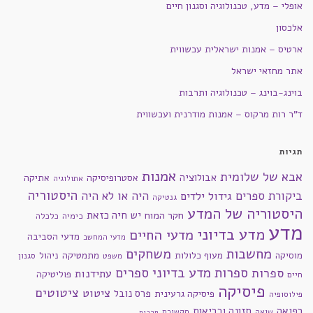
אופלי – מדע, טכנולוגיה וסגנון חיים
אלכסון
ארטיס – אמנות ישראלית עכשווית
אתר מחזאי ישראל
בוינג-בוינג – טכנולוגיה ותרבות
ד"ר רות מרקוס – אמנות מודרנית ועכשווית
תגיות
אמנות
אבא של שלומית
אבולוציה
אסטרופיסיקה
אתיקה
אתולוגיה
היסטוריה
ביקורת ספרים
היה או לא היה
גידול ילדים
גנטיקה
היסטוריה של המדע
חקר המוח
יש חיה כזאת
כימיה
כלכלה
מדע
מדע בדיוני
מדעי החיים
מדעי הסביבה
מדעי המחשב
מחשבות
משחקים
מוסיקה
מעוף כלולות
מתמטיקה
ניהול
סגנון
משפט
ספרות מדע בדיוני
ספרים
ספרות
עתידנות
פוליטיקה
חיים
פיסיקה
ציטוטים
ציטוט
פרס נובל
פיסיקה גרעינית
פילוסופיה
רפואה
תזונה ובריאות
שואה
תקשורת
תרבות