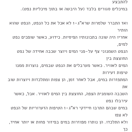
להתבצע
במיכלים סגורים בלבד (על היבשה או בתוך מיכליות נפט).
ואז התברר שלמרות שרא"ג-1 לא אכל את כל הנפט, הנפט שהוא
הותיר
אחריו היה שונה בתכונותיו הפיסיות. כידוע, כאשר שופכים נפט
למים,
הנפט השמנוני צף על-פני המים ויוצר שכבה אחידה של נפט
החוצצת בין
המים לאוויר. כאשר מערבלים את הנפט שבמים, נוצרות ממנו
טיפות זעירות
המתפזרות במים, אבל לאחר זמן, הן צפות ומתלכדות ויוצרות שוב
את
השכבה השומנית הצפה, החוצצת בין המים לאוויר. אבל, כאשר
עירבלו נפט
במים שבהם התרבו חיידקי רא"ג-1 הטיפות הזערוריות של הנפט
לא צפו
ולא התלכדו. הן נותרו מפוזרות במים בפיזור פחות או יותר אחיד,
כך