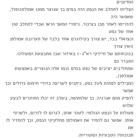
המדענים
הצליחו לתחלב את הנפט הזה במים כך שנוצר ממנו אמולסנוסול,
שאפשר היה
להזרימו לאחר מכן בצינור. ניסויי המשך הראו שכדי לתחלב טון
אחד של נפט
ונצואלי כבד, יש צורך בקילוגרם אחד בלבד של תערובת אמולסן
(ואין צורך
בנוכחותם של חיידקי רא"ג-1 באיזור שבו מתבצעת הפעולה).
התברר גם
שתחליבים יציבים של נפט במים (כמו אלה הנוצרים באמצעות
אמולסן),
המכילים לפחות 70% נפט, ניתנים לשריפה בדודי חימום גדולים וכך
אפשר
להפיק מהם אנרגיה. כך שלמעשה, בשלב זה יכלו החוקרים לבצע
שלוש
פעולות על הנפט הגולמי: לטהר אותו, לגרום לו לזרום, ולשרוף
אותו. אפשר גם להסיר את האמולסן מחלקיקי הנפט, וכך להחזיר לו
את
תכונותיו הטבעיות המקוריות.