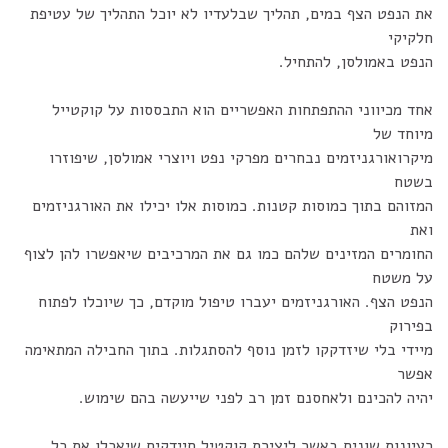
את הנפט הצף במים, תהליך שבלעדיו לא יוכל התהליך של עטיפת
חלקיקי
הנפט באמולסן, להתחיל.
אחד מכיווני ההתפתחות האפשריים הוא התבססות על קוקטייל
מיוחד של
מיקרואורגניזמים נבחרים מפרקי נפט ויוצרי אמולסן, שיפוזרו
בשטח
המזוהם בתוך כמוסות קטנות. כמוסות אלו יכילו את האורגניזמים
ואת
החומרים המזינים שלהם כמו גם את המרכיבים שיאפשרו להן לצוף
על משטח
הנפט הצף. האורגניזמים יעברו טיפול מוקדם, כך שיוכלו לפתוח
בפירוק
מיידי בלי שיזדקקו לזמן נוסף להסתגלות. בתוך החבילה המתאימה
אפשר
יהיה להכינם ולאחסנם זמן רב לפני שייעשה בהם שימוש.
רעיונות שונים באשר ליצירת קוקטיל חיידקים שיאכלו את כל