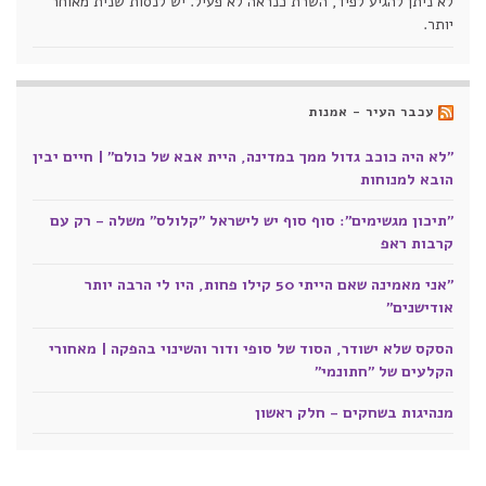
לא ניתן להגיע לפיד, השרת כנראה לא פעיל. יש לנסות שנית מאוחר
יותר.
עכבר העיר - אמנות
"לא היה כוכב גדול ממך במדינה, היית אבא של כולם" | חיים יבין
הובא למנוחות
"תיכון מגשימים": סוף סוף יש לישראל "קלולס" משלה - רק עם
קרבות ראפ
"אני מאמינה שאם הייתי 50 קילו פחות, היו לי הרבה יותר
אודישנים"
הסקס שלא ישודר, הסוד של סופי ודור והשינוי בהפקה | מאחורי
הקלעים של "חתונמי"
מנהיגות בשחקים - חלק ראשון