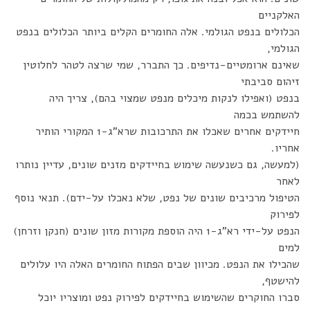
האלקניים
הכלולים בנפט הגולמי. אלה החומרים הקלים ביותר הכלולים בנפט
הגולמי,
שאינם ארומטיים-נדיפים. כך התברר, שמי שרצה לטהר לחלוטין
זיהום סביבתי
בנפט (ואפילו לנקות מיכלים מנפט שמצוי בהם), צריך היה
להשתמש בכמה
חיידקים אחרים שאכלו את התרכובות שרא"ג-1 המקורי הותיר
אחריו.
(למעשה, גם כשנעשה שימוש בחיידקים מזנים שונים, עדיין נותרו
לאחר
הטיפול מרכיבים שונים של נפט, שלא נאכלו על-ידם). תנאי נוסף
לפירוק
הנפט על-ידי רא"ג-1 היה הוספת מקורות מזון שונים (חנקן וזרחן)
למים
שהכילו את הנפט. מכיוון שבים הפתוח החומרים האלה היו עלולים
להישטף,
סברו החוקרים שהשימוש בחיידקים לפירוק נפט ומוצריו יוכל