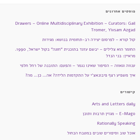
פוסטים אחרונים
Drawers – Online Multidisciplinary Exhibition – Curators: Gail
Tromer, Yivsam Azgad
קול קורא – לפרסום יצירה רב-תחומית בנושא: מגירות
החומר הוא צלילים – יבשם עזגד בתוכנית "חוגה" בקול ישראל, 1990.
מראיין: בני הנדל
ענווה וגאווה – הסיפור שאינו נגמר – והפעם: התובנה של רחל חלפי
איך משפיע רצף פיבונאצ'י על התקדמות הלידה? אה… כן… מה?
קישורים
Arts and Letters daily
E-Mago – מגזין תרבות ותוכן
Rationally Speaking
אוכל טוב וסיפורים טובים במטבח הכחול