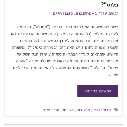
פלוס"?
יבשם עזגד
ב-
מחשבות
,
סגנון חיים
.
כשם שהמשפחה המורכבת הרב-דורית ("חמולה") התאימה
לעידן החקלאי (גל התמורה הראשון), והמשפחה הגרעינית (אב
אם וילדים אחדים) התאימה לעידן התעשייתי (גל התמורה
השני), צפויה לקום (ויש האומרים "במהרה בימינו"), משפחה
חדשה, שתתאים לעידן הבתר-תעשייתי, עידן הגל השלישי.
משפחה זו תהיה בנויה על מה שאלווין טופלר מכנה "אהבה
פלוס". ה"פלוס" משמעותו התאמה של האינטרסים הכלכליים
של …
המשיכו בקריאה
גידול ילדים
,
מחשבות
,
משפחה
,
סגנון חיים