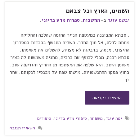
השמים, הארץ וכל צבאם
יבשם עזגד
ב-
מחשבות
,
ספרות מדע בדיוני
.
. סבתא התבוננה במעטפת הנייר החומה שהלכה והחליקה
מתחת לדלת, אל תוך החדר. השליח התנשף בכבדות במסדרון
החיצוני, מנסה, בדבקות לא מצויה, להשלים את משימתו.
סבתא רכנה, מבלי לכופף את ברכיה, מתניה משמשות לה כציר
משומן היטב. היא שלפה את המעטפה מן החריץ והזדקפה שוב.
בחוץ פסקו ההתנשפויות. מישהו טפח על מכנסיו לנקותם. אחר
כך …
המשיכו בקריאה
יפה עזגד
,
משפחה
,
סיפורי מדע בדיוני
,
סיפורים
השאירו תגובה