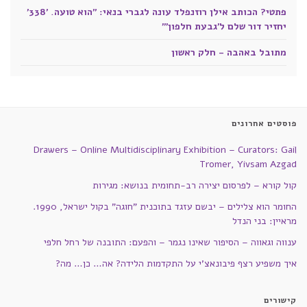
פתטי? הכותב אילן רוזנפלד עונה לגברי בנאי: "הוא טועה. '338'
יחזיר דור שלם ל'גבעת חלפון'"
מתובל באהבה - חלק ראשון
פוסטים אחרונים
Drawers – Online Multidisciplinary Exhibition – Curators: Gail
Tromer, Yivsam Azgad
קול קורא – לפרסום יצירה רב-תחומית בנושא: מגירות
החומר הוא צלילים – יבשם עזגד בתוכנית "חוגה" בקול ישראל, 1990.
מראיין: בני הנדל
ענווה וגאווה – הסיפור שאינו נגמר – והפעם: התובנה של רחל חלפי
איך משפיע רצף פיבונאצ'י על התקדמות הלידה? אה… כן… מה?
קישורים