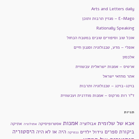
Arts and Letters daily
E-Mago – מגזין תרבות ותוכן
Rationally Speaking
אוכל טוב וסיפורים טובים במטבח הכחול
אופלי – מדע, טכנולוגיה וסגנון חיים
אלכסון
ארטיס – אמנות ישראלית עכשווית
אתר מחזאי ישראל
בוינג-בוינג – טכנולוגיה ותרבות
ד"ר רות מרקוס – אמנות מודרנית ועכשווית
תגיות
אמנות
אבא של שלומית
אבולוציה
אסטרופיסיקה
אתיקה
אתולוגיה
היסטוריה
ביקורת ספרים
היה או לא היה
גידול ילדים
גנטיקה