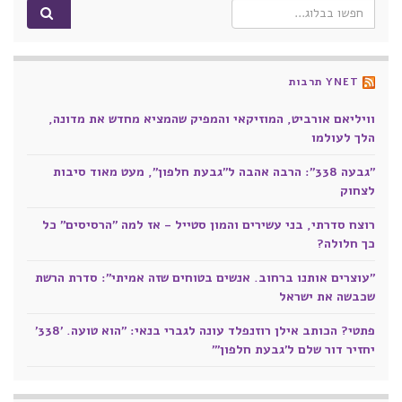
Search for:
YNET תרבות
וויליאם אורביט, המוזיקאי והמפיק שהמציא מחדש את מדונה,
הלך לעולמו
"גבעה 338": הרבה אהבה ל"גבעת חלפון", מעט מאוד סיבות
לצחוק
רוצח סדרתי, בני עשירים והמון סטייל - אז למה "הרסיסים" כל
כך חלולה?
"עוצרים אותנו ברחוב. אנשים בטוחים שזה אמיתי": סדרת הרשת
שכבשה את ישראל
פתטי? הכותב אילן רוזנפלד עונה לגברי בנאי: "הוא טועה. '338'
יחזיר דור שלם ל'גבעת חלפון'"