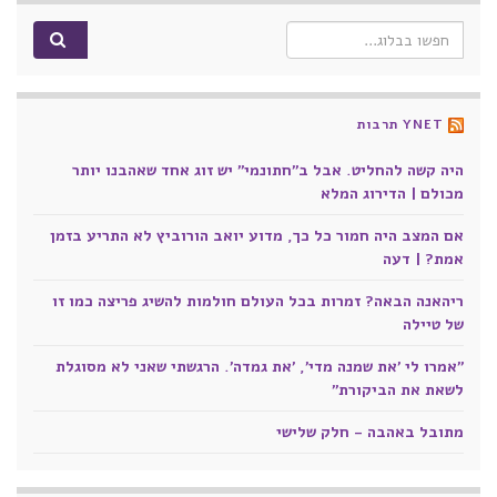
Search for:
YNET תרבות
היה קשה להחליט. אבל ב"חתונמי" יש זוג אחד שאהבנו יותר
מכולם | הדירוג המלא
אם המצב היה חמור כל כך, מדוע יואב הורוביץ לא התריע בזמן
אמת? | דעה
ריהאנה הבאה? זמרות בכל העולם חולמות להשיג פריצה כמו זו
של טיילה
"אמרו לי 'את שמנה מדי', 'את גמדה'. הרגשתי שאני לא מסוגלת
לשאת את הביקורת"
מתובל באהבה - חלק שלישי