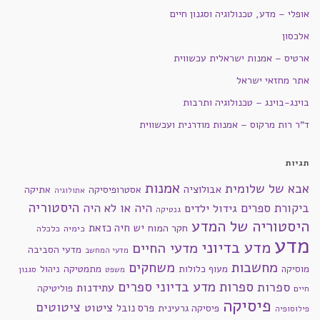
אופלי – מדע, טכנולוגיה וסגנון חיים
אלכסון
ארטיס – אמנות ישראלית עכשווית
אתר מחזאי ישראל
בוינג-בוינג – טכנולוגיה ותרבות
ד"ר רות מרקוס – אמנות מודרנית ועכשווית
תגיות
אמנות
אבא של שלומית
אבולוציה
אסטרופיסיקה
אתיקה
אתולוגיה
היסטוריה
ביקורת ספרים
היה או לא היה
גידול ילדים
גנטיקה
היסטוריה של המדע
חקר המוח
יש חיה כזאת
כימיה
כלכלה
מדע
מדע בדיוני
מדעי החיים
מדעי הסביבה
מדעי המחשב
מחשבות
משחקים
מוסיקה
מעוף כלולות
מתמטיקה
ניהול
סגנון
משפט
ספרות מדע בדיוני
ספרים
ספרות
עתידנות
פוליטיקה
חיים
פיסיקה
ציטוטים
ציטוט
פרס נובל
פיסיקה גרעינית
פילוסופיה