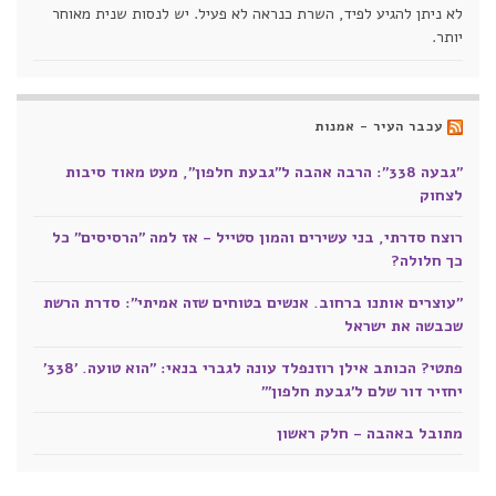
לא ניתן להגיע לפיד, השרת כנראה לא פעיל. יש לנסות שנית מאוחר
יותר.
עכבר העיר - אמנות
"גבעה 338": הרבה אהבה ל"גבעת חלפון", מעט מאוד סיבות
לצחוק
רוצח סדרתי, בני עשירים והמון סטייל - אז למה "הרסיסים" כל
כך חלולה?
"עוצרים אותנו ברחוב. אנשים בטוחים שזה אמיתי": סדרת הרשת
שכבשה את ישראל
פתטי? הכותב אילן רוזנפלד עונה לגברי בנאי: "הוא טועה. '338'
יחזיר דור שלם ל'גבעת חלפון'"
מתובל באהבה - חלק ראשון