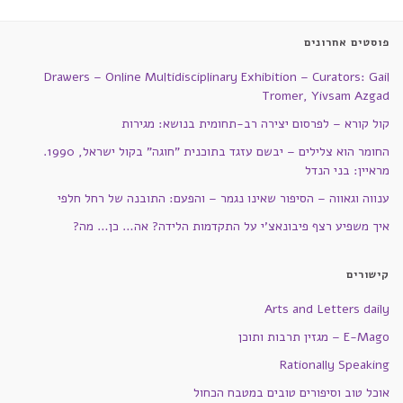
פוסטים אחרונים
Drawers – Online Multidisciplinary Exhibition – Curators: Gail
Tromer, Yivsam Azgad
קול קורא – לפרסום יצירה רב-תחומית בנושא: מגירות
החומר הוא צלילים – יבשם עזגד בתוכנית "חוגה" בקול ישראל, 1990.
מראיין: בני הנדל
ענווה וגאווה – הסיפור שאינו נגמר – והפעם: התובנה של רחל חלפי
איך משפיע רצף פיבונאצ'י על התקדמות הלידה? אה… כן… מה?
קישורים
Arts and Letters daily
E-Mago – מגזין תרבות ותוכן
Rationally Speaking
אוכל טוב וסיפורים טובים במטבח הכחול