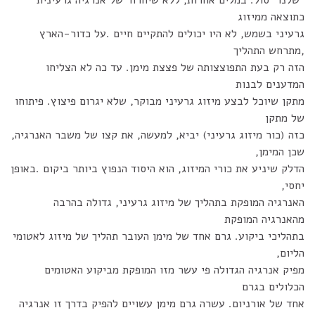
"שלנו" סול. במלים אחרות, ללא שיחרור של אנרגיה גרעינית
כתוצאה ממיזוג
גרעיני בשמש, לא היו יכולים להתקיים חיים .על כדור-הארץ
,מתרחש התהליך
הזה רק בעת התפוצצותה של פצצת מימן. עד כה לא הצליחו
המדענים לבנות
מתקן שיוכל לבצע מיזוג גרעיני מבוקר, שלא יגרום פיצוץ. פיתוחו
של מתקן
כזה (כור מיזוג גרעיני) יביא, למעשה, את קצו של משבר האנרגיה,
שכן המימן,
הדלק שיניע את כורי המיזוג, הוא היסוד הנפוץ ביותר ביקום .באופן
יחסי,
האנרגיה המופקת בתהליך של מיזוג גרעיני, גדולה בהרבה
מהאנרגיה המופקת
בתהליכי ביקוע. גרם אחד של מימן העובר תהליך של מיזוג לאטומי
הליום,
מפיק אנרגיה הגדולה פי עשר מזו המופקת מביקוע האטומים
הכלולים בגרם
אחד של אורניום. עשרה גרם מימן עשויים להפיק בדרך זו אנרגיה