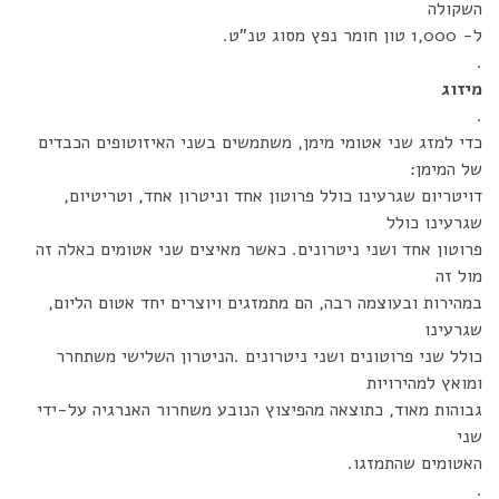
השקולה
ל- 1,000 טון חומר נפץ מסוג טנ"ט.
.
מיזוג
.
כדי למזג שני אטומי מימן, משתמשים בשני האיזוטופים הכבדים
של המימן:
דויטריום שגרעינו כולל פרוטון אחד וניטרון אחד, וטריטיום,
שגרעינו כולל
פרוטון אחד ושני ניטרונים. כאשר מאיצים שני אטומים כאלה זה
מול זה
במהירות ובעוצמה רבה, הם מתמזגים ויוצרים יחד אטום הליום,
שגרעינו
כולל שני פרוטונים ושני ניטרונים .הניטרון השלישי משתחרר
ומואץ למהירויות
גבוהות מאוד, כתוצאה מהפיצוץ הנובע משחרור האנרגיה על-ידי
שני
האטומים שהתמזגו.
.