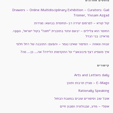
פוסטים אחרונים
Drawers – Online Multidisciplinary Exhibition – Curators: Gail
Tromer, Yivsam Azgad
קול קורא – לפרסום יצירה רב-תחומית בנושא: מגירות
החומר הוא צלילים – יבשם עזגד בתוכנית "חוגה" בקול ישראל, 1990.
מראיין: בני הנדל
ענווה וגאווה – הסיפור שאינו נגמר – והפעם: התובנה של רחל חלפי
איך משפיע רצף פיבונאצ'י על התקדמות הלידה? אה… כן… מה?
קישורים
Arts and Letters daily
E-Mago – מגזין תרבות ותוכן
Rationally Speaking
אוכל טוב וסיפורים טובים במטבח הכחול
אופלי – מדע, טכנולוגיה וסגנון חיים