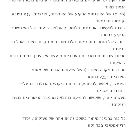
אחד הקשיים העיקריים בהפעלת מתקנים גרעיניים נובע משיעורו
הנמוך מאוד
(0.7%) של האיזוטופ הבקיע של האורניום, אורניום-235 בטבע
.קיימות טכניקות
שונות להעשרת אורניום, כלומר, להעלאת שיעורו של האיזוטופ
הבקיע בכמות
נתונה של חומר. הטכניקות הללו מורכבות ויקרות מאוד, אבל הן
כדאיות,
מכיוון שבכורים המוזנים באורניום מועשר אין צורך במים כבדים –
שהפקתם
מורכבת ויקרה מאוד. (בשל שיעורם הגבוה של אטומי
האורניום-235 בחומר
המועשר, אפשר להסתפק בכמות הביקועים הנוצרת בו על-ידי
ניטרונים אטיים
מעטים יותר, שאפשר להפיקם כתוצאה ממעבר הניטרונים במים
רגילים).
.
כל כור גרעיני מייצר בשלב זה או אחר של פעילותו, יסוד
רדיואקטיבי כבד ולא