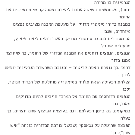
הגרעינית בו מהירה
יותר), משתמשים בשיטה אחרת ליצירת מאסה קריטית: מציבים את
החומר
במבנה כדורי סימטרי מדויק .על מעטפת המבנה מציבים נפצים
מיוחדים, שגם
הם מסודרים במבנה סימטרי מדויק. כאשר רוצים ליצור פיצוץ,
מפעילים את כל
הנפצים. הנפצים דוחסים את המבנה הכדורי של החומר, כך שייווצר
ממנו כדור
דחוס .כך נוצרת מאסה קריטית – ותגובת השרשרת הגרעינית יוצאת
לדרך .
הצלחת הפעולה הזאת תלויה בסימטריה מוחלטת של הכדור הנוצר,
ולכן
הנפצים הדוחסים את החומר אל המרכז חייבים להיות מדויקים
מאוד, גם
במיקומם, גם בזמן הפעלתם, וגם בעוצמת הפיצוץ שהם יוצרים. כך
פעלה
הפצצה שהוטלה על נגאסקי (שבשל צורתה הכדורית כונתה "איש
שמן"). כך