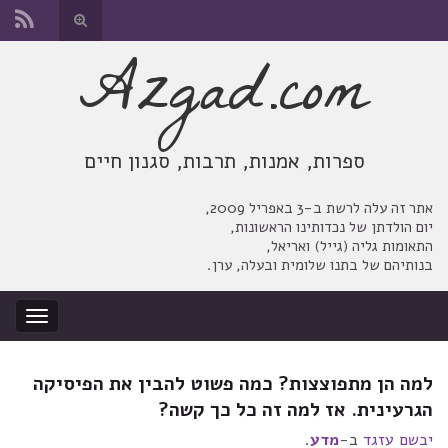
החלף
טופס
Azgad.com
Search for:
חיפוש
ספרות, אמנות, תרבות, סגנון חיים
אתר זה עלה לרשת ב-3 באפריל 2009,
יום הולדתן של נכדותינו הראשונות,
התאומות גליה (גייל) ואריאל,
בנותיהם של בתנו שלומית ובעלה, ערן.
החלף
ניווט
למה הן מתפוצצות? כמה פשוט להבין את הפיסיקה
הגרעינית. אז למה זה כל כך קשה?
יבשם עזגד
ב-
מדע
.