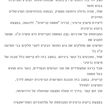
מצב זה יכול להתקיים רק בתנאי שכמות החומר הבקיע המרוכזת
בגוש חומר
אחד, תהיה גדולה ודחוסה מספיק .הכמות (והדחיסות) המינימלית
החיונית
ליצירת פיצוץ גרעיני, קרויה "מאסה קריטית". לדוגמה, בפצצת
ביקוע גרעינית
המבוססת על אורניום-235 המאסה הקריטית היא עשרה ק"ג. אפשר
למנוע את
הפיצוץ אם מחלקים את גוש החומר הבקיע לשני חלקים בני חמישה
ק"ג כל
אחד, ומונעים כל קשר ביניהם .במצב כזה לא קיימת כלל סכנה של
פיצוץ גרעיני .
אבל ברגע שמצמידים את שני הגושים הנפרדים, נוצר גוש שהוא
בעל מאסה
קריטית. במצב כזה תגובת השרשרת הגרעינית יוצאת לדרך,
והפיצוץ יתחולל
תוך זמן קצר .בדרך זו פעלה הפצצה שהוטלה על הירושימה.
.
בפצצת ביקוע גרעינית המבוססת על פלוטוניום (שהריאקציה