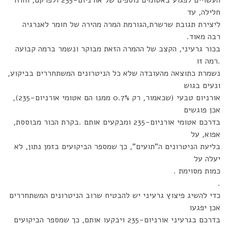
העשויים לפגוע באטומים נוספים של אורניום-235 ולפרקם, וחוזר
חלילה, עד
ליצירת תגובת שרשרת,הגורמת המרה מהירה של חומר לאנרגיה
רבה מאוד.
בכור גרעיני, הקצב של ההמרה הזאת מבוקר ונשמר ברמה קבועה
.רמה זו
נשמרת כתוצאה מהעובדה שלא כל הניטרונים המשתחררים בביקוע,
ונעים בגוש
אורניום טבעי (שכאמור, רק 0.7% ממנו הם אטומי אורניום-235),
אכן פוגשים
בדרכם אטומי אורניום-235 ומבקעים אותם .בקרת הכור מבוססת,
אפוא, על
בליעת הניטרונים ה"תועים", כך שמספר הביקועים בזמן נתון, לא
יעלה על
כמות מסוימת .
.
כדי להשיג פיצוץ גרעיני יש להבטיח שרוב הניטרונים המשתחררים
אכן יפגעו
בדרכם בגרעיני אורניום-235 ויבקעו אותם, כך שמספר הביקועים