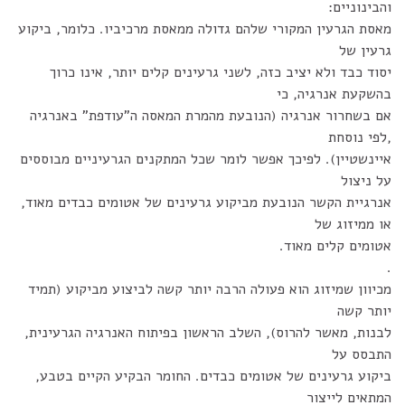
והבינוניים:
מאסת הגרעין המקורי שלהם גדולה ממאסת מרכיביו. כלומר, ביקוע
גרעין של
יסוד כבד ולא יציב כזה, לשני גרעינים קלים יותר, אינו כרוך
בהשקעת אנרגיה, כי
אם בשחרור אנרגיה (הנובעת מהמרת המאסה ה"עודפת" באנרגיה
,לפי נוסחת
איינשטיין). לפיכך אפשר לומר שכל המתקנים הגרעיניים מבוססים
על ניצול
אנרגיית הקשר הנובעת מביקוע גרעינים של אטומים כבדים מאוד,
או ממיזוג של
אטומים קלים מאוד.
.
מכיוון שמיזוג הוא פעולה הרבה יותר קשה לביצוע מביקוע (תמיד
יותר קשה
לבנות, מאשר להרוס), השלב הראשון בפיתוח האנרגיה הגרעינית,
התבסס על
ביקוע גרעינים של אטומים כבדים. החומר הבקיע הקיים בטבע,
המתאים לייצור