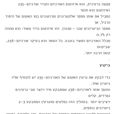
פצצה גרעינית, הוא איזוטופ האורניום הקרוי אורניום-235
(איזוטופ הוא חומר
המכיל את אותו מספר אלקטרונים ופרוטונים כמו האטום של היסוד
הרגיל, אך
מספר הניטרונים שבו – שונה). זהו איזוטופ נדיר מאוד: הוא מהווה
רק 0.7%
מכלל האורניום המצוי בטבע. כל השאר הוא בעיקר אורניום-238,
שביקועו
קשה הרבה יותר.
.
ביקוע
.
כדי לבקע את גרעין האטום של האורניום-235 יש להוסיף אליו
ניטרון אחד,
ההופך אותו לאורניום-236 שמתבקע מיד ויוצר שני גרעינים
נפרדים, קלים
ויציבים יותר .בתהליך הזה נפלטים מהגרעין המתבקע 2-3
ניטרונים נוספים,