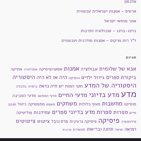
אלכסון
ארטיס – אמנות ישראלית עכשווית
אתר מחזאי ישראל
בוינג-בוינג – טכנולוגיה ותרבות
ד"ר רות מרקוס – אמנות מודרנית ועכשווית
תגיות
אמנות
אבא של שלומית
אבולוציה
אסטרופיסיקה
אתיקה
אתולוגיה
היסטוריה
ביקורת ספרים
היה או לא היה
גידול ילדים
גנטיקה
היסטוריה של המדע
חקר המוח
יש חיה כזאת
כימיה
כלכלה
מדע
מדע בדיוני
מדעי החיים
מדעי הסביבה
מדעי המחשב
מחשבות
משחקים
מוסיקה
מעוף כלולות
מתמטיקה
ניהול
סגנון
משפט
ספרות מדע בדיוני
ספרים
ספרות
עתידנות
פוליטיקה
חיים
פיסיקה
ציטוטים
ציטוט
פרס נובל
פיסיקה גרעינית
פילוסופיה
רפואה
תזונה ובריאות
שואה
תקשורת
תרבות