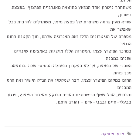
הליום,
משתחרר ניטרון אחד המואץ כתוצאה מאנרגיית הפיצוץ. בפצצת
ניטרון,
שהיא מעין גרסה משופרת של פצצת מימן, משתדלים להרבות ככל
שאפשר את
מספרם של הניטרונים הללו ואת האנרגיה שלהם, תוך הקטנת החום
הנוצר
במרכז הפיצוץ עצמו .המטרות הללו מושגות באמצעות שינויים
שונים במבנה
הטכני של הפצצה, אך לא בעקרון הפעולה הבסיסי שלה .כתוצאה
מכך פוחת
החום במקום הפיצוץ עצמו, דבר שמקטין את הנזק הישיר ואת הרס
המבנים
והרכוש, אבל שטף הניטרונים האדיר הבוקע מאיזור הפיצוץ, פוגע
בבעלי-חיים ובבני-אדם – והורג אותם.
מדע
,
פיסיקה