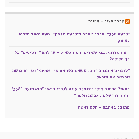
עכבר העיר - אמנות
"גבעה 338": הרבה אהבה ל"גבעת חלפון", מעט מאוד סיבות
לצחוק
רוצח סדרתי, בני עשירים והמון סטייל - אז למה "הרסיסים" כל
כך חלולה?
"עוצרים אותנו ברחוב. אנשים בטוחים שזה אמיתי": סדרת הרשת
שכבשה את ישראל
פתטי? הכותב אילן רוזנפלד עונה לגברי בנאי: "הוא טועה. '338'
יחזיר דור שלם ל'גבעת חלפון'"
מתובל באהבה - חלק ראשון