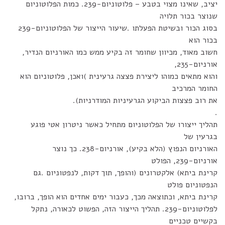
יציב, שאינו מצוי בטבע – פלוטוניום-239. כמות הפלוטוניום
שנוצר בכור תלויה
בסוג הכור ובשיטת הפעלתו .שיעור הייצור של הפלוטוניום-239
בכור הוא
חשוב מאוד, מכיוון שחומר זה בקיע ממש כמו האורניום הנדיר,
אורניום-235,
והוא מתאים כמוהו ליצירת פצצה גרעינית )ואכן, פלוטוניום הוא
החומר המרכיב
את רוב פצצות הביקוע הגרעיניות המודרניות).
.
תהליך ייצורו של הפלוטוניום מתחיל כאשר ניטרון אטי פוגע
בגרעין של
האורניום הנפוץ (הלא בקיע), אורניום-238. כך נוצר
אורניום-239, הפולט
קרינת ביתא) אלקטרונים (והופך, תוך דקות, לנפטוניום .גם
הנפטוניום פולט
קרינת ביתא, וכתוצאה מכך, כעבור ימים אחדים הוא הופך, ברובו,
לפלוטוניום-239. תהליך הייצור הזה, הפשוט לכאורה, נתקל
בקשיים טכניים