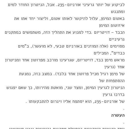
לביקוע של יותר גרעיני אורניום-235. אבל, הניטרון החודר למים
ומתנגש
באטום המימן, עלול להיקשר לאותו אטום, וליצור יחד אתו את
איזוטופ המימן
הכבד – דויטריום .כדי למנוע את התהליך הזה, משתמשים במתקנים
גרעיניים
מסוימים (אלה המוזנים באורניום טבעי, לא מועשר), ב"מים
כבדים", המכילים
מראש מימן כבד, דויטריום, שגרעינו מורכב מפרוטון אחד ומניטרון
אחד (גרעין
של מימן רגיל מכיל פרוטון אחד בלבד). במצב כזה, נמנעת
ההסתפחות של
הניטרון לגרעין המימן, ומצד שני, מואטת מהירותו, כך שאם יפגוש
בדרכו גרעין
של אורניום-235, הוא יסתפח אליו ויגרום להתבקעותו .
.
העשרה
.