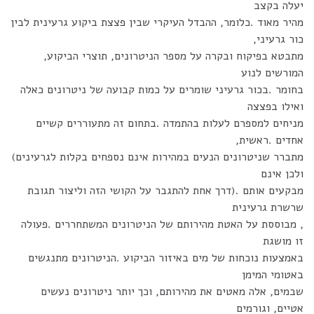
יעלה בקצב
מהיר מאוד .כלומר, ההבדל העיקרי שבין פצצת ביקוע גרעינית לבין
כור גרעיני,
מתבטא בפיקוח ובקרה על מספר הניטרונים, תוצרי הביקוע,
המורשים לנוע
בחומר .בכור גרעיני שומרים על כמות קבועה של ניטרונים כאלה
ואילו בפצצה
מניחים למספרם לעלות בהתמדה .בתחום זה מתעוררים קשיים
אחדים .ראשית,
מתברר שניטרונים הנעים במהירות אינם נספחים בקלות לגרעינים)
ולכן אינם
מבקעים אותם .(דרך אחת להתגבר על הקושי הזה וליצור תגובת
שרשרת גרעינית
, מבוססת על האטת מהירותם של הניטרונים המשתחררים .פעולה
זו מושגת
באמצעות נוכחות של מים באיזור הביקוע .הניטרונים מתנגשים
באטומי המימן
שבמים, אלה מאטים את מהירותם, וכך יותר ניטרונים נעשים
אטיים, וגורמים