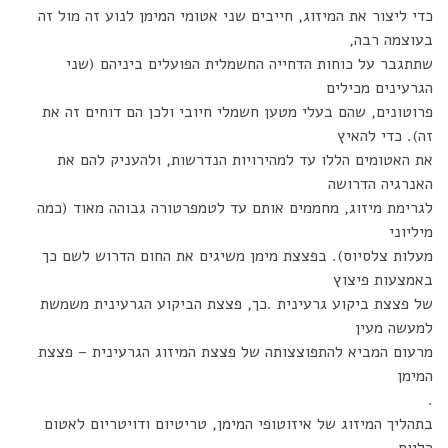
כדי ליצור את המיזוג, חייבים שני אטומי המימן לנוע זה מול זה
בעוצמה רבה,
שתתגבר על כוחות הדחייה החשמלית הפועלים ביניהם (שני
הגרעינים מכילים
פרוטונים, שהם בעלי מטען חשמלי חיובי ולכן הם דוחים זה את
זה). כדי להאיץ
את האטומים הללו עד למהירויות הנדרשות, ולהעניק להם את
האנרגיה הדרושה
לגרימת מיזוג, מחממים אותם עד לטמפרטורה גבוהה מאוד (כמה
מיליוני
מעלות צלסיוס). בפצצת מימן משיגים את החום הדרוש לשם כך
באמצעות פיצוץ
של פצצת ביקוע גרעינית .כך, פצצת הביקוע הגרעינית משמשת
למעשה מעין
מרעום המביא להתפוצצותה של פצצת המיזוג הגרעינית – פצצת
המימן
.
בתהליך המיזוג של איזוטופי המימן, טריטיום ודויטריום לאטום