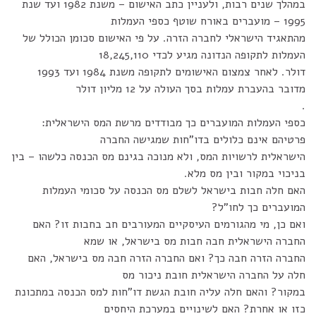
במהלך שנים רבות, ולעניין כתב האישום – משנת 1982 ועד שנת
1995 – מועברים באורח שוטף כספי העמלות
מהתאגיד הישראלי לחברה הזרה. על פי האישום סכומן הכולל של
העמלות לתקופה הנדונה מגיע לכדי 18,245,110
דולר. לאחר צמצום האישומים לתקופה משנת 1984 ועד 1993
מדובר בהעברת עמלות בסך העולה על 12 מליון דולר
.
כספי העמלות המועברים כך מבודדים מרשת המס הישראלית:
פרטיהם אינם כלולים בדו"חות שמגישה החברה
הישראלית לרשויות המס, ולא מנוכה בגינם מס הכנסה כלשהו – בין
בניכוי במקור ובין מס מלא.
האם חלה חבות בישראל לשלם מס הכנסה על סכומי העמלות
המועברים כך לחו"ל?
ואם כן, מי מהגורמים העיסקיים המעורבים חב בחבות זו? האם
החברה הישראלית חבה חבות מס בישראל, או שמא
החברה הזרה חבה כך? ואם החברה הזרה חבה מס בישראל, האם
חלה על החברה הישראלית חובת ניכור מס
במקור? והאם חלה עליה חובת הגשת דו"חות למס הכנסה במתכונת
כזו או אחרת? האם לשינויים במערכת היחסים