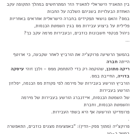
בין התאגיד הישראלי לתאגיד הזר המתרחשים במהלך התקופה עקב
האחדת הבעלויות בשניהם השלכה על החבות
במס? והאם נושאי תפקידים בחברה הישראלית אחראים באחריות
פלילית על ביצוע עבירות מס בגין השמטת הכנסות,
ניהול פנקסי חשבונות כוזבים, ובעבירות מרמה עקב כך?
…
בהמשך הרשיעה פרוקצ'יה את הורביץ לאחר שקבעה, כי ארוטף
הייתה
חברה
ריקה מתוכן,
שהוקמה רק כדי להתחמק ממס – ולכן זוהי
עיסקה
בדויה,
החייבת במס.
הורביץ הורשע בעבירות של מירמה לפי פקודת מס הכנסה, יסלזון
הורשע בעבירות
של השמטת הכנסות, אייזנברג הורשע בעבירות של מירמה
והשמטת הכנסות, וחברת
פרומדיקו הורשעה אף היא בשתי העבירות.
.
פרוקצ'יה (מתוך פסק-הדין): "באמצעות מצגים כוזבים, התאפשרה
במשך כ-10