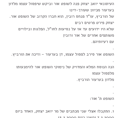
העיתונאי יואב יצחק פנה לשופט אור וביקש שיפסול עצמו מלדון
בערעור מכיוון שעורך-דינו
של הורביץ, עו"ד פנחס רובין, הוא חברו הקרוב של השופט אור.
יצחק פירט פרטים רבים
שלא היו ידועים עד אז על נסיעות לחו"ל, הפלגות ובילויים
משותפים אחרים של אור ורובין
עם רעיותיהם.
.
השופט אור סירב לפסול עצמו, דן בערעור – וזיכה את הורביץ.
.
הנה הנוסח המלא והמדויק של נימוקי השופט אור להימנעותו
מלפסול עצמו
מלדון בערעור הורביץ.
.
.
השופט ת' אור:
.
1. התקבלו אצלי שני מכתבים של מר יואב יצחק, האחד ביום
7.2.2000 והשני ביום 13.2.2000.