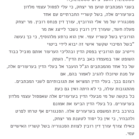
בשני המכתבים טוען מר יצחק, כי עלי לפסול עצמי מלדון
בערעורים אלה, בשל קשריי החברתיים עם אחד
מסנגוריו של מר אלי הורוביץ, עורך דין פנחס רובין. מר יצחק
מעלה חשד, שעורך דין רובין נשכר לייצג את מר
הורוביץ בשל קשריו עמי. אין הוא נרתע מלהוסיף, כי כך נעשה
"בשל הסיכוי שקשר אישי זה יבוא לידי ביטוי
וייטיב עם הורוביץ בפסק הדין ובהליכי הערעור אותם מוביל כבוד
השופט אור במעמדו כאב בית הדין". העתק
של כל אחד מהמכתבים הנ"ל הועבר אל בעלי הדין בערעורים אלה,
על מנת שיוכלו להגיב לאמור בהם, אם
רצונם בכך. בעלי הדין המציאו את תגובותיהם לשני המכתבים.
מהתגובות עולה, כי לא היתה ואין גם כעת
כל בקשה של מי מבעלי הדין בערעורים אלה שאפסול עצמי מלדון
בערעורים. כל בעלי הדין הביעו את אמונם
בהרכב בית המשפט בערעורים אלה. הסנגורים אף טרחו לפרט
ולהבהיר, כי אין כל יסוד לטענת מר יצחק,
כאילו צורף עורך דין רובין לצוות הסנגוריה בשל קשריו האישיים
עמי.