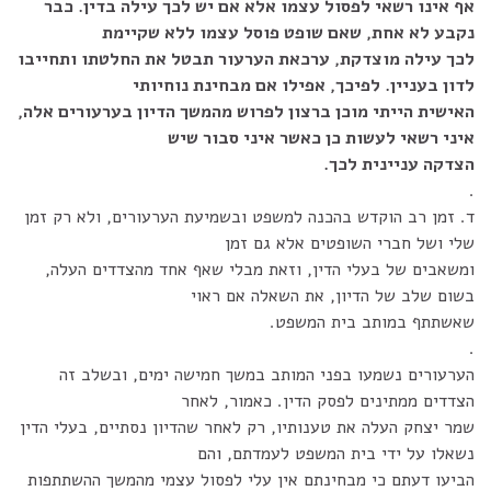
אף אינו רשאי לפסול עצמו אלא אם יש לכך עילה בדין. כבר
נקבע לא אחת, שאם שופט פוסל עצמו ללא שקיימת
לכך עילה מוצדקת, ערכאת הערעור תבטל את החלטתו ותחייבו
לדון בעניין. לפיכך, אפילו אם מבחינת נוחיותי
האישית הייתי מוכן ברצון לפרוש מהמשך הדיון בערעורים אלה,
איני רשאי לעשות כן כאשר איני סבור שיש
הצדקה עניינית לכך.
.
ד. זמן רב הוקדש בהכנה למשפט ובשמיעת הערעורים, ולא רק זמן
שלי ושל חברי השופטים אלא גם זמן
ומשאבים של בעלי הדין, וזאת מבלי שאף אחד מהצדדים העלה,
בשום שלב של הדיון, את השאלה אם ראוי
שאשתתף במותב בית המשפט.
.
הערעורים נשמעו בפני המותב במשך חמישה ימים, ובשלב זה
הצדדים ממתינים לפסק הדין. כאמור, לאחר
שמר יצחק העלה את טענותיו, רק לאחר שהדיון נסתיים, בעלי הדין
נשאלו על ידי בית המשפט לעמדתם, והם
הביעו דעתם כי מבחינתם אין עלי לפסול עצמי מהמשך ההשתתפות