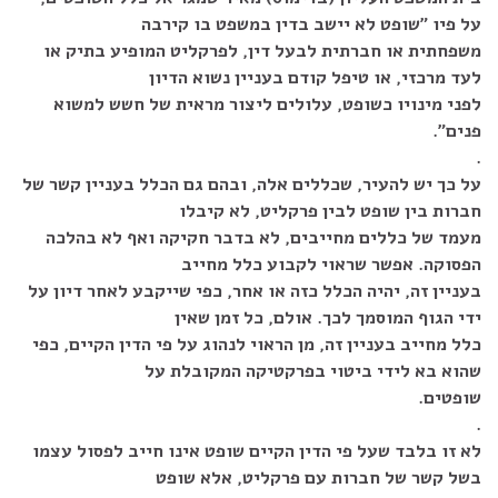
על פיו "שופט לא יישב בדין במשפט בו קירבה
משפחתית או חברתית לבעל דין, לפרקליט המופיע בתיק או
לעד מרכזי, או טיפל קודם בעניין נשוא הדיון
לפני מינויו כשופט, עלולים ליצור מראית של חשש למשוא
פנים".
.
על כך יש להעיר, שכללים אלה, ובהם גם הכלל בעניין קשר של
חברות בין שופט לבין פרקליט, לא קיבלו
מעמד של כללים מחייבים, לא בדבר חקיקה ואף לא בהלכה
הפסוקה. אפשר שראוי לקבוע כלל מחייב
בעניין זה, יהיה הכלל כזה או אחר, כפי שייקבע לאחר דיון על
ידי הגוף המוסמך לכך. אולם, כל זמן שאין
כלל מחייב בעניין זה, מן הראוי לנהוג על פי הדין הקיים, כפי
שהוא בא לידי ביטוי בפרקטיקה המקובלת על
שופטים.
.
לא זו בלבד שעל פי הדין הקיים שופט אינו חייב לפסול עצמו
בשל קשר של חברות עם פרקליט, אלא שופט