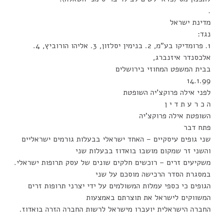
.
מדינת ישראל
נגד:
1. פרומדיקו בע"מ, 2. בנימין יסלזון, 3. אליהו הורוביץ, 4.
אלכסנדר איזנברג,
בבית המשפט המחוזי בירושלים
14.1.99
לפני אילה פרוקצ'יה השופטת
ה כ ר ע ת ד י ן
השופטת אילה פרוקצ'יה
פתח דבר
שני גופים עיסקיים – האחד ישראלי בבעלות גורמים ישראליים
והשני זר שמקום מושבו בואדוז בבעלות שני
משקיעים זרים – רוכשים חלקים שונים של עסק תרופות ישראלי.
במסגרת הסדר הרכישה מוסכם על שני
הגופים כי כספי עמלות המשולמים על ידי יצרני תרופות זרים
המשווקים לישראל את תוצרתם באמצעות
החברה הישראלית יועברו מישראל לרשות החברה הזרה בואדוז.