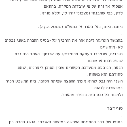
אפסוק אך ורק על פי עובדות המקרה, בהתאם
לדין, כפי שהבנתי ומצפוני יורו לי, וללא מורא.
.
ניתנה היום, כא' באדר א' התש"ס (27.2.2000).
.
בהמשך הערעור זיכה אור את הורביץ על-בסיס ההכרה בשני נכסים
לא-מוחשיים
נפרדים, שנמכרו בעסקת פרומדיקו עם ארוטף. האחד היה נכס
שהוא זכות או טובת
הנאה, הנובעת ממערכת הקשרים שבין הסוכן ליצרנים, שאת
סחורתם הוא משווק.
השני היה נכס שהוא מערך ההפצה שפיתח הסוכן. בית המשפט הכיר
באפשרות לזהות
ולמכור כל נכס כזה בנפרד מהאחר.
.
סוף דבר
.
בסופו של דבר הסתיימה הפרשה במישור האזרחי. הושג הסכם בין