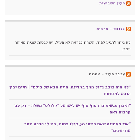
העין השביעית
גלובס – תרבות
לא ניתן להגיע לפיד, השרת כנראה לא פעיל. יש לנסות שנית מאוחר
יותר.
עכבר העיר - אמנות
"לא היה כוכב גדול ממך במדינה, היית אבא של כולם" | חיים יבין
הובא למנוחות
"תיכון מגשימים": סוף סוף יש לישראל "קלולס" משלה - רק עם
קרבות ראפ
"אני מאמינה שאם הייתי 50 קילו פחות, היו לי הרבה יותר
אודישנים"