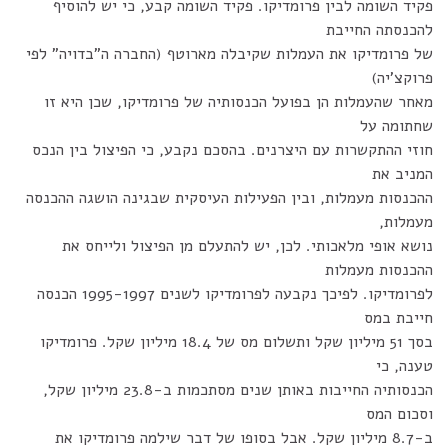
פקיד השומה לבין פרומדיקו. פקיד השומה קבע, כי יש להוסיף
להכנסתה החייבת
של פרומדיקו את העמלות שקיבלה מארוטף (החברה ה"בדויה" לפי
פרוקצ'יה)
מאחר שהעמלות הן בפועל הכנסותיה של פרומדיקו, שכן היא זו
שחתומה על
חוזי ההתקשרות עם היצרנים. בהסכם נקבע, כי הפיצול בין הנכס
המניב את
ההכנסות מעמלות, ובין הפעילות העיסקית שבגינה הושגה ההכנסה
מעמלות,
נושא אופי מלאכותי. לכן, יש להתעלם מן הפיצול ולייחס את
ההכנסות מעמלות
לפרומדיקו. לפיכך נקבעה לפרומדיקו לשנים 1995-1997 הכנסה
חייבת במס
בסך 51 מיליון שקל ותשלום מס של 18.4 מיליון שקל. פרומדיקו
טענה, כי
הכנסותיה החייבות באותן שנים מסתכמות ב-23.8 מיליון שקל,
וסכום המס
ב-8.7 מיליון שקל. אבל בסופו של דבר שילמה פרומדיקו את