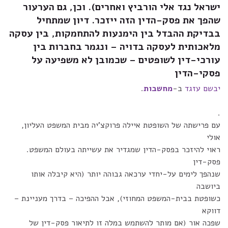
ישראל נגד אלי הורביץ ואחרים). וכן, גם הערעור
שהפך את פסק-הדין הזה ייזכר. דיון שמתחיל
בבדיקת ההבדל בין הימנעות להתחמקות, בין עסקה
מלאכותית לעסקה בדויה – ונגמר בחברות בין
עורכי-דין לשופטים – שכמובן לא משפיעה על
פסקי-הדין
יבשם עזגד
ב-
מחשבות
.
.
עם פרישתה של השופטת איילה פרוקצ'יה מבית המשפט העליון,
אולי
ראוי להיזכר בפסק-הדין שמגדיר את עשייתה בעולם המשפט.
פסק-דין
שנהפך לימים על-יחדי ערכאה גבוהה יותר (היא קיבלה אותו
ביושבה
כשופטת בבית-המשפט המחוזי), אבל ההפיכה – בדרך מעניינת –
דווקא
שפכה אור (אם מותר להשתמש במלה זו לתיאור פסק-דין של