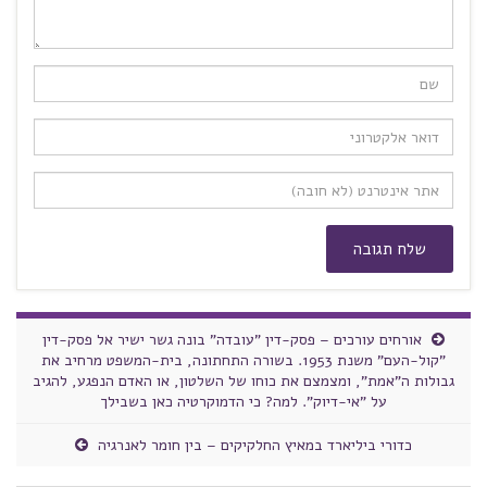
אורחים עורכים – פסק-דין "עובדה" בונה גשר ישיר אל פסק-דין
"קול-העם" משנת 1953. בשורה התחתונה, בית-המשפט מרחיב את
גבולות ה"אמת", ומצמצם את כוחו של השלטון, או האדם הנפגע, להגיב
על "אי-דיוק". למה? כי הדמוקרטיה כאן בשבילך
כדורי ביליארד במאיץ החלקיקים – בין חומר לאנרגיה