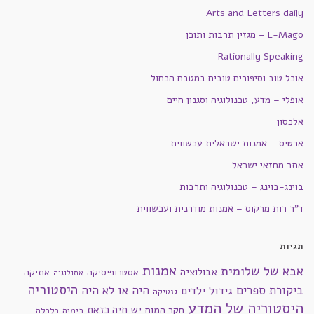
Arts and Letters daily
E-Mago – מגזין תרבות ותוכן
Rationally Speaking
אוכל טוב וסיפורים טובים במטבח הכחול
אופלי – מדע, טכנולוגיה וסגנון חיים
אלכסון
ארטיס – אמנות ישראלית עכשווית
אתר מחזאי ישראל
בוינג-בוינג – טכנולוגיה ותרבות
ד"ר רות מרקוס – אמנות מודרנית ועכשווית
תגיות
אמנות
אבא של שלומית
אבולוציה
אסטרופיסיקה
אתיקה
אתולוגיה
היסטוריה
ביקורת ספרים
היה או לא היה
גידול ילדים
גנטיקה
היסטוריה של המדע
חקר המוח
יש חיה כזאת
כימיה
כלכלה