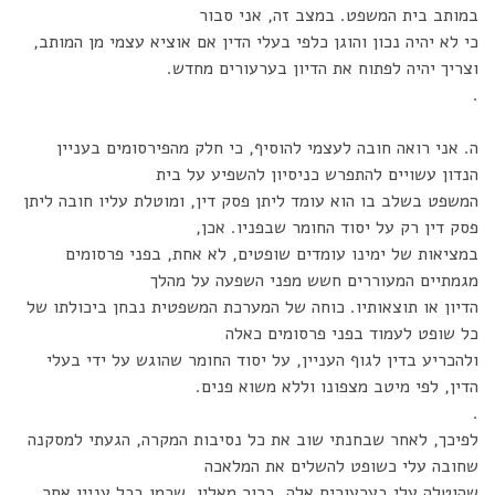
במותב בית המשפט. במצב זה, אני סבור
כי לא יהיה נכון והוגן כלפי בעלי הדין אם אוציא עצמי מן המותב,
וצריך יהיה לפתוח את הדיון בערעורים מחדש.
.
ה. אני רואה חובה לעצמי להוסיף, כי חלק מהפירסומים בעניין
הנדון עשויים להתפרש כניסיון להשפיע על בית
המשפט בשלב בו הוא עומד ליתן פסק דין, ומוטלת עליו חובה ליתן
פסק דין רק על יסוד החומר שבפניו. אכן,
במציאות של ימינו עומדים שופטים, לא אחת, בפני פרסומים
מגמתיים המעוררים חשש מפני השפעה על מהלך
הדיון או תוצאותיו. כוחה של המערכת המשפטית נבחן ביכולתו של
כל שופט לעמוד בפני פרסומים כאלה
ולהכריע בדין לגוף העניין, על יסוד החומר שהוגש על ידי בעלי
הדין, לפי מיטב מצפונו וללא משוא פנים.
.
לפיכך, לאחר שבחנתי שוב את כל נסיבות המקרה, הגעתי למסקנה
שחובה עלי כשופט להשלים את המלאכה
שהוטלה עלי בערעורים אלה. ברור מאליו, שכמו בכל עניין אחר,