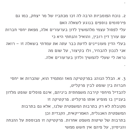
.
2. נוכח הפומביות הרבה לה זכו מכתביו של מר יצחק, כמו גם
פירסומים נוספים בנוגע לשאלה האם
עלי לפסול עצמי מלהמשיך לדון בערעורים אלה, מפאת יחסי חברות
עם עורך דין רובין, והואיל והנחתי היא כי
בעלי הדין מעוניינים לדעת כבר עתה את עמדתי בשאלה זו – רואה
אני לנכון להבהיר, ולו בקיצור, על שום מה
נראה לי שעלי להמשיך ולדון בערעורים אלה.
.
3. א. הכלל הנוהג בפרקטיקה מאז ומתמיד הוא, שהכרות או יחסי
חברות בין שופט לבין פרקליט,
להבדיל מיחסי קירבה משפחתית ביניהם, אינם פוסלים שופט מלדון
בעניין בו מופיע אותו פרקליט. פרקטיקה זו
מקובלת לא רק בתרבות המשפטית שלנו, אלא גם בתרבות
המשפטית האנגלית, האמריקאית, הקנדית וכן
בתרבות של שיטות משפט אחרות. פרקטיקה זו מבוססת על ההנחה
והניסיון, על פיהם אין חשש ממשי