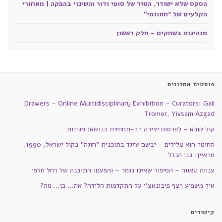
הסקס שלא ישודר, הסוד של סופי ודור והשינוי בהפקה | מאחורי
הקלעים של "חתונמי"
מנהיגות בשחקים - חלק ראשון
פוסטים אחרונים
Drawers – Online Multidisciplinary Exhibition – Curators: Gail
Tromer, Yivsam Azgad
קול קורא – לפרסום יצירה רב-תחומית בנושא: מגירות
החומר הוא צלילים – יבשם עזגד בתוכנית "חוגה" בקול ישראל, 1990.
מראיין: בני הנדל
ענווה וגאווה – הסיפור שאינו נגמר – והפעם: התובנה של רחל חלפי
איך משפיע רצף פיבונאצ'י על התקדמות הלידה? אה… כן… מה?
קישורים