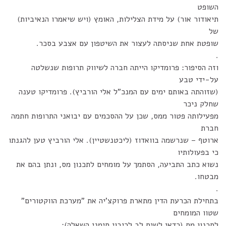
השופט
תיאודור אור) על מידת הצלילות, האומץ (ויש שיאמרו הנאיביות)
של
שופטת אחת שניסתה לעצור את השיטפון עם אצבע בסכר.
.
וזה הסיפור: פרומדיקו הייתה חברה לשיווק תרופות שנשלטה
על-ידי טבע
(שזוהתה באותם ימים עם המנכ"ל אלי הורביץ). פרומדיקו טענה
שחלק ניכר
מפעילותה פטור ממס, שכן על ההסכמים עם יבואני התרופות חתמה
חברת
ארוטף – שנרשמה בוואדוז (ליכטנשטיין). אלי הורביץ טען להגנתו
כי בפעולותיו
נשוא כתב התביעה, הסתמך על מומחים לתכנון מס, ונתן בהם את
מבטחו.
.
בתחילת הכרעת הדין מתארת פרוקצ'יה את "מערכת הווקטורים"
שטוו המומחים
לתכנון מס (כדאי לשים לב לריבוי סימני השאלה):