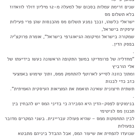
שנים זרימת עמלות בסכום של למעלה מ-12 מיליון דולר לוואדוז
בלא תשלום מס
ישראלי כלשהו, ובכך נמנע תשלום מס מהכנסות שהן פרי פעילות
עיסקית בישראל,
שמקורה בישראל ומיקומה הגיאוגרפי בישראל", אומרת פרוקצ'יה
בפסק הדין.
.
"מחדליה של פרומדיקו במשך התקופה הראשונה נעשו בידיעתו של
אלי הורביץ
ומתוך כוונה לסייע לארוטף להתחמק ממס, ותוך שימוש באמצעי
כזב כדי לבנות
תשתית חיצונית שאינה תואמת את המציאות העיסקית האמיתית".
.
בנימוקים לפסק-הדין היא הסבירה כי בדיני המס יש להבחין בין
תכנון מס לגיטימי
לבין התחמקות ממס – שהיא פעולה עבריינית. בשני המקרים מדובר
בפעולות
שנועדו להפחית את שיעור המס, אבל ההבדל ביניהם מתבטא