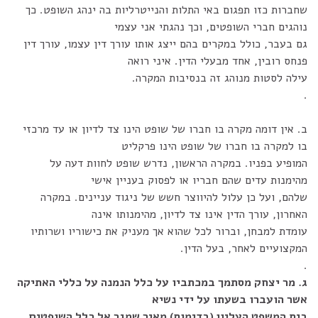
שחברות כזו תפגום באי התלות והנייטרליות בה ינהג השופט. כך
נוהגים חברי השופטים, וכך נהגתי אני עצמי
גם בעבר, כולל במקרים בהם ייצג אותו עורך דין עצמו, עורך דין
פנחס רובין, אחד מבעלי הדין. איני רואה
עילה לסטות מנוהג זה בנסיבות המקרה.
.
ב. אין דומה מקרה בו חברו של שופט הינו צד לדיון או עד מרכזי
בו למקרה בו חברו של שופט הינו פרקליט
המופיע בפניו. במקרה הראשון, נדרש שופט לחוות דעה על
מהימנות עדים שהם חבריו או לפסוק בעניין אישי
שלהם, ועל כן עלול להיווצר חשש של ניגוד עניינים. במקרה
האחרון, עורך הדין אינו צד לדיון, מהימנותו אינה
עומדת למבחן, וברור לכל שהוא אך מעניק את כישוריו ושרותיו
המקצועיים לאחר, בעל הדין.
.
ג. מר יצחק מסתמך במכתביו על כלל הנמנה על כללי האתיקה
אשר הועברו בשעתו על ידי נשיא
בית המשפט העליון (בדימוס) מאיר שמגר אל כלל השופטים,