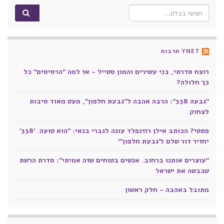
Search for:
YNET תרבות
רוצח סדרתי, בני עשירים והמון סטייל - אז למה "הרסיסים" כל
כך חלולה?
"גבעה 338": הרבה אהבה ל"גבעת חלפון", מעט מאוד סיבות
לצחוק
פתטי? הכותב אילן רוזנפלד עונה לגברי בנאי: "הוא טועה. '338'
יחזיר דור שלם ל'גבעת חלפון'"
"עוצרים אותנו ברחוב. אנשים בטוחים שזה אמיתי": סדרת הרשת
שכבשה את ישראל
מתובל באהבה - חלק ראשון