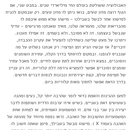
האבולוציה ששולטת בעולם החי מיליארדי שנים. במבט שני, אם
הגוף רוצה מזון טעים, בואו ניתן לו מזון טעים. רק שבמקום להניח
למישהו אחר לבשל בשבילנו – מישהו שלא ממש איכפת לו
מהבריאות שלנו, מהמראה שלנו, מאיך שאנחנו מרגישים – עדיף
שנבשל בעצמנו. זה לא מסובך, ולא בשמים. זה אפילו תענוג.
ויתרנו על מעט שליטה כשחדלנו להפעיל את עקרון ההכבדה,
זוכרים? אז עכשיו הגיע זמן הפיצוי: רק אנחנו נשלוט על מה
שנכניס לגופנו. ובמקום להיסחף בדרך הקלה, עתירת השומנים
והסוכרים, נמצא דרכים אחרות לתת טעם לחיים. לכל מאכל עתיר
שומנים וסוכרים אפשר להמציא גירסה דלת קלוריות. זה רק עניין
של תפיסת עולם, קצת יצירתיות ונכונות לנסות דברים חדשים.
בדרך הזאת אפשר לחסוך מאות קלוריות ביום.
למען ההגינות והאמת כדאי לומר שהרבה יותר קל, נעים ומהנה
כשעושים זאת בשניים. כשיש איזו ערבות הדדית ושותפות לדבר
יצירה בין שני בני אדם. זו המשמעות האמיתית, או לפחות אחת
המשמעויות החשובות של האהבה. (ראו נספח מיוחד על מהותה של
האהבה בעמוד X ). מישהו מבשל בשבילך, סימן שאתה חשוב לו.