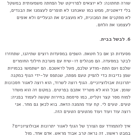
שורה תחתונה: לא יוצאים לפרויקט של הפחתה משמעותית במשקל
בלי דיאטנית, ממש כמו שאנחנו לא תופרים לעצמנו את הבגדים,
לא מתקנים את המכונית, לא מעצבים את הנעליים ולא אופים
לעצמנו את הלחם.
6. לבשל בבית.
מסעדות הן אם כל חטאת. השפים במסעדות רוצים שתיהנו, שתחזרו
לבקר במסעדה. הם מנהלים דו-שיח עם מערכת חילוף החומרים
שלכם ועם התת-מודע שלכם, מעל לראשכם. הם ישתמשו בכמויות
שמן נדיבות כדי להפיק טעם מפתה, שנתפס על-ידי הגוף כמקנה
יתרונות אבולוציוניים. הגוף רוצה לשרוד, הוא רוצה לאגור חסכונות
שומן. אבל הוא לא מטריד אתכם בפרטים. במקום זה הוא משדר
למוח מסר קצר וקליט, כמו סיסמת בחירות שקשה לעמוד בפניה:
טעים. טעים לי. קח עוד מהמנה הזאת. בוא לכאן גם מחר. אני
רוצה עוד ועוד ועוד מהטעים הטעים הזה.
איך להתמודד עם הצורך של הגוף לאגור יתרונות אבולוציוניים?
במבט ראשון, זה נראה קרב אבוד מראש. אדם אחד, מול