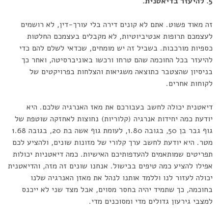
5. להיעזר בדיאטנית.
זה מאוד פשוט. אתם לא קונים דירה בלי עורך-דין, לא רושמים
לעצמכם תרופות אנטיביוטיות, לא מקבלים בעצמכם החלטות
כספיות מורכבות. בשביל זה יש מומחים, שכדאי לשלם להם כדי
להיעזר בכל החוכמה שהם טרחו ורכשו באוניברסיטה, ואחר כך
בניסיון שהצטבר כתוצאה משגיאות והצלחות בפרויקטים של
לקוחות אחרים.
דיאטנית יכולה לחשב בעבורכם את מאז האנרגיה שלכם. היא
יודעת כמה יחידות אנרגיה (קלוריות) נחוצות לאחזקה שוטפת של
גוף גבר בן 50, בגובה 1.80, לעומת גוף אשה בת 20, בגובה 1.68
מטר. היא יודעת לחשב ערך קלורי של מזונות שונים, ולהציע לכם
תפריטים שמותאמים להעדפותיכם האישיות. כמה דיאטניות יכולות
אפילו להציע כמה טיפים בבישול. אנחנו שונים זה מזה, והדיאטנית
יכולה לעזור לנו וללמד אותנו לנהל את מאזן האנרגיה שלנו
בחוכמה, כך שתמיד יהיה בחסר מסוים, אבל מצד שני לא ייכנס
למצבי גירעון גדולים מדי ומסוכנים מדי.