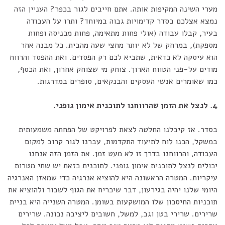
מערי השינה המקיפות אותה. אתם חייבים לגור בכפר? העניין הזה
נמצא אצלכם בסדר קדימויות גבוה במיוחד? ותרו על העבודה
בעיר, קבלו עבודה (אולי פחות מתאימה, פחות מכניסה ופחות
מספקת), במרחק של לא יותר מחצי שעה מהבית. כל מבנה אחר
הוא עיסקה לא כדאית, שתביא לכם רק הפסדים. ואת ההפסד והרווח
מודים על-פני הטווח הארוך. צוחק מי שצוחק אחרון, ואת הכסף,
כמו שאומרים אנשי העסקים והבנקאים, סופרים במדרגות.
4. לנצל את הזמן שהרווחנו לתוכנית אימון גופני.
בסדר. אז קיבלנו החלטה לצאת לפרויקט של הפחתה משמעותית
במשקל, הכנו לוח לתיעוד התקדמות, עברנו לגור קרוב למקום
העבודה, והרווחנו בדרך זו לא מעט זמן. את הזמן הזה אנחנו
יכולים לנצל לתוכנית אימון גופני. לתוכנית כזאת יש שתי מטרות
עיקריות. המטרה הראשונה היא להוציא אנרגיה כדי שמאזן האנרגיה
היומי שלנו יהיה בגירעון, דבר שיכריח את הגוף לשבור ולהוציא את
תוכניות החיסכון שלו המושקעות בשומן. המטרה השנייה היא בניית
שרירים. שרירי בטן וגב, למשל, חשובים ליציבה נכונה. שרירים