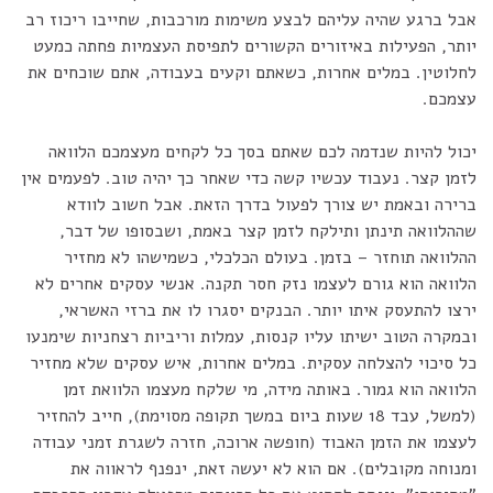
אבל ברגע שהיה עליהם לבצע משימות מורכבות, שחייבו ריכוז רב
יותר, הפעילות באיזורים הקשורים לתפיסת העצמיות פחתה כמעט
לחלוטין. במלים אחרות, כשאתם וקעים בעבודה, אתם שוכחים את
עצמכם.
יכול להיות שנדמה לכם שאתם בסך כל לקחים מעצמכם הלוואה
לזמן קצר. נעבוד עכשיו קשה כדי שאחר כך יהיה טוב. לפעמים אין
ברירה ובאמת יש צורך לפעול בדרך הזאת. אבל חשוב לוודא
שההלוואה תינתן ותילקח לזמן קצר באמת, ושבסופו של דבר,
ההלוואה תוחזר – בזמן. בעולם הכלכלי, כשמישהו לא מחזיר
הלוואה הוא גורם לעצמו נזק חסר תקנה. אנשי עסקים אחרים לא
ירצו להתעסק איתו יותר. הבנקים יסגרו לו את ברזי האשראי,
ובמקרה הטוב ישיתו עליו קנסות, עמלות וריביות רצחניות שימנעו
כל סיכוי להצלחה עסקית. במלים אחרות, איש עסקים שלא מחזיר
הלוואה הוא גמור. באותה מידה, מי שלקח מעצמו הלוואת זמן
(למשל, עבד 18 שעות ביום במשך תקופה מסוימת), חייב להחזיר
לעצמו את הזמן האבוד (חופשה ארוכה, חזרה לשגרת זמני עבודה
ומנוחה מקובלים). אם הוא לא יעשה זאת, ינפנף לראווה את