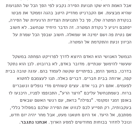
אבל האמת היא שקו תנועת הסירה נקבע לפי הסך הכל של התנועות
שהיא מבצעת. אם הקברניט מחזיק היטב בהגה וממקד את מבטו
בנקודת המטרה שלו, סך כל התנועות הצדיות הרגעיות של הסירה,
יסתכם ויגיע ל נקודת המטרה. זה הדבר היחיד שנחשב. לא חשוב
אם נטית פה ושם ימינה או שמאלה. חשוב שבסך הכל שמרת על
הכיוון ונעת והתקדמת אל המטרה.
הנמשל האנושי הוא האדם היוצא לדרך לפרויקט הפחתה במשקל
שעשוי להימשך שנתיים. מדובר באדם, לא ברובוט. לכן הוא נתקל
בדרכו, במשך הזמן, בפיתויים שקשה לעמוד בהם. עוגה טובה בבית
קפה, ארוחה בבית חברים. דברים כאלה. תנו לעצמכם לחטוא
לפעמים. אתם רק בני אדם. עצים קשוחים מדי נופלים ונשברים
ברוח. כשמתנחשל עליכם "היצר הרע", התכופפו לפניו, היכנעו לו
באופן זמני ומקומי. "נפילה" כזאת, עם רגשי האשם שבאים
בעקבותיה, רק תסייע לכם לנווט את הסירה שלכם במסלול כללי,
מסתכם, אל היעד. אז היום חטאנו מעט, אבל מחר יהיה יום חדש,
ונוכל לחזור בכוחות מחודשים למסע הארוך.
אנחנו נתגבר.