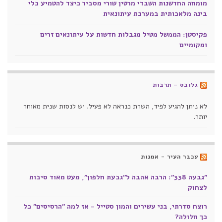
מומחה החדשנות השבדי מרטין שורי מסביר כיצד להטמיע כלי
בינה מלאכותית במערכת עיתונאית
פקיסטן: הממשל מטיל מגבלות חדשות על עיתונאים זרים
ומקומיים
גלובס – תרבות
לא ניתן להגיע לפיד, השרת כנראה לא פעיל. יש לנסות שנית מאוחר
יותר.
עכבר העיר - אמנות
"גבעה 338": הרבה אהבה ל"גבעת חלפון", מעט מאוד סיבות
לצחוק
רוצח סדרתי, בני עשירים והמון סטייל - אז למה "הרסיסים" כל
כך חלולה?