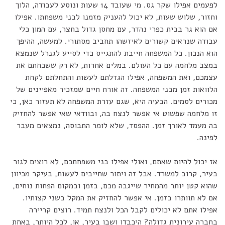
לפעמים אפילו שקר גס. מי שעובד 14 שעות ונוסע לעבודה, הלוך
וחזור, שלוש שעות, לא יכול להעניק מזמנו לבני משפחתו. אפילו
אם הוא גר בבית כפרי נהדר, עם מחסן גדול בחצר, עם המון כלי
עבודה שנראים קשורים לאיזשהו תחביב מסתורי. למעשה, ההיפך
הוא הנכון. כל המשפחה חייבת להתגייס כדי לסייע לגנרל שנמצא
במצב מלחמה עם כל העולם. במלים אחרות, לא רק ששכחתם את
עצמכם, ואת המשפחה, אפילו הגדלתם לעשות והתחלתם לקחת
הלוואות זמן מבני המשפחה. זה אורח חיים שמזכיר מאפיינים של
מכורים לסמים. הבעיה היא, שגם עזרת המשפחה לא תעזור כאן, כי
זו מלחמה שפשוט אי אפשר לנצח בה, ובוודאי שאי אפשר להחזיק
בה מעמד לאורך זמן. ההפסד, שלא לומר התבוסה, נמצאים מעבר
לפינה.
אז יכול להיות שאתם, ואולי אפילו בני משפחתכם, לא רוצים לגור
בעיר, קרוב למשרד. אבל זה ויתור שחייבים לעשות, בעיקר מכיוון
שהוא קטן יותר מהמחיר שייגבה מכם, בזמן ובמקום הפחות נוחים,
אם לא תוותרו בזמן. אי אפשר להחזיק את המקל בשני קצותיו.
אפילו אתם לא יכולים לקבל הכל ולנצח תמיד. רוצים קריירה
בחברה עירונית גדולה? היכבדו ושבו בעיר, או, לכל היותר, באחת