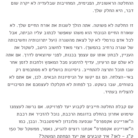
ההחלטה הראשונית, הפנימית, המחויבות שבלעדיה לא יקרה שום
דבר, היא החלק שלך.
זו החלטה לא פשוטה. אתה הולך לשנות את אורח החיים שלך. לא
שאורח החיים הנוכחי הוא משהו שאפשר לכתוב עליו הביתה, אבל
לכל אדם נורמלי לא קל לצאת מהשגרה (ועל יתרונותיה וחשיבותה
של שגרה נרחיב בהמשך). רצוי מאוד לחשוב היטב, לשקול את
העניין, לבחון אותו עם עצמך בכנות, לפני שיוצאים לדרך. אם אתה
לא שלם עם הרעיון, עדיף להימנע מכל המאמץ ולחכות לזמן אחר
שבו תוכל ותרצה להתחייב. ניסיונות כושלים לא מסתכמים רק
באי-הצלחה. הם גם יקשו על הניסיונות הבאים. לכן, אם אתם לא
בטוחים, שבו בשקט. כך לפחות לא תקלקלו לעצמכם את הסיכויים
להצליח בעתיד.
עם קבלת החלטה חייבים לקבוע יעד לפרויקט. אם נרשה לעצמנו
שימוש אחרון בהחלט בדוגמת הרכבת, נוכל להזכיר את רכבת
ה"אוריינט אקספרס" שנסעה מלונדון לאיסטנבול. ובכן, כמו
ה"אוריינט אקספרס" אנחנו רוצים להגיע, נאמר, ממשקל של 150
ק"ג – לאן? איך קובעים את יעד הפחתת המשקל?