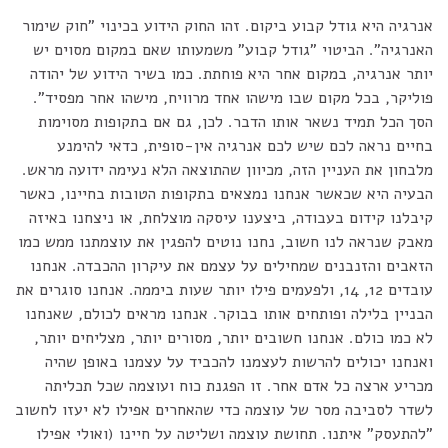
אנרגיה היא גודל קבוע ביקום. זהו החוק הידוע בכינוי "חוק שימור
האנרגיה". הביטוי "גודל קבוע" משמעותו שאם במקום מסוים יש
יותר אנרגיה, במקום אחר היא פוחתת. כמו בשיר הידוע של יהודה
פוליקר, בכל מקום שבו מישהו אחד מרוויח, מישהו אחר מפסיד".
הסך הכל תמיד נשאר אותו הדבר. לכן, גם אם בתקופות מסוימות
בחיים נראה לכם שיש לכם אנרגיה אין-סופית, כדאי להימנע
מלבחון את העניין הזה, מכיוון שהתוצאה הלא נעימה ידועה מראש.
הבעיה היא שכאשר אנחנו נמצאים בתקופות הטובות בחיינו, כאשר
קיבלנו קידום בעבודה, ביצענו עיסקה מוצלחת, או ניצחנו באיזה
מאבק שנראה לנו חשוב, נחנו נוטים להפגין את עוצמתנו ממש כמו
הזאבים והזנבנים שמחילים על עצמם את עיקרון ההכבדה. אנחנו
עובדים 12, 14, ולפעמים פילו יותר שעות ביממה. אנחנו סוגרים את
הבניין בלילה ופותחים אותו בבוקר. אנחנו מראים לכולם, שאנחנו
לא כמו כולם. אנחנו חשובים יותר, מסורים יותר, מצליחים יותר,
ואנחנו יכולים להרשות לעצמנו להכביד על עצמנו באופן שהיה
מכריע ארצה כל אדם אחר. זו הפגנת כוח ועוצמה שכל תכליתה
לשדר לסביבה מסר של עוצמה כדי שהאחרים אפילו לא יעזו לחשוב
"להתעסק" איתנו. תחושת עוצמה ושליטה על חיינו (ואולי אפילו