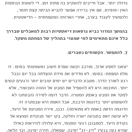
גדולה יותר. אבל חייבים להשקיע בה פחות זמן. די לשעות הנוספות
האין-סופיות. אם אין ברירה אפשר להביא הביתה קצת חומר,
ולהמשיך לעבוד בערב, אחרי הארוחה המשפחתית – הדיאטטית.
בהמשך המדור נביא גרסאות דיאטטיות רבות למאכלים שבדרך
כלל אינם מתאימים למי שמצוי בתהליך של הפחתת משקל.
7. להתפשר. הקשוחים נשברים.
יצאנו למסע ארוך, מורכב וקשה שפרס חשוב ומשמעותי בסופו. זו
מלת המפתח: בסופו. לא מדדים את מידת ההצלחה בכל יום ובכל
רגע לאורך הדרך. מטבע הדברים יש ימים טובים יותר ורגעים קשים
יותר. החוכמה היא לא להשפיל את המבט אל ההווה העכשווי, אלא
למקד את המבט באופק המטרה. הדבר דומה לסירה (הבטחנו לא
להשתמש יותר בדוגמת הרכבת, אבל האמת היא שבמקרה זה
הדוגמה הזאת באמת לא מתאימה). ובכן, סירה המנוטת אל היעד,
לא עושה זאת בתנועה ישרה וחלקה, בקו ישר מנקודת המוצא אל
נקודת היעד. למתבונן רגעי ומקומי, היא עלולה להיראות כאילו
שהיא נעה בנעין "זיג-זג" ימינה, שמאלה, חזרה ימינה, וכך הלאה.