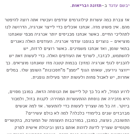
יבשם עזגד
ב-
תזונה ובריאות
.
אז צברת כמה עשרות קילוגרמים עודפים ועכשיו אתה רוצה להיפטר
מהם. אין פשוט מזה. אנחנו אוכלים כדי לייצר אנרגיה, הדרושה לנו
לתהליכי החיים. כאשר אנחנו מכניסים יותר אנרגיה מכפי שאנחנו
מוציאים – נוצרים בגופנו עודפי אנרגיה. העודפים האלה נאגרים
בתאי שומן, ואז אנחנו משמינים. כאשר רוצים לרזות, יש
להשתמש, לבזבז, לשרוף את העודפים האלה. כדי לעשות זאת יש
להכניס לגוף אנרגיה (מזון) בכמות קטנה מזו שאנחנו מוציאים. כך
ייווצר גירעון, שאותו הגוף "יממן" מ"חסכונות" השומן שלו. במלים
אחרות, יש לאכול פחות ולעשות יותר פעילות גופנית.
לרוע המזל, לא כל כך קל ליישם את הנוסחה הזאת. במובן מסוים,
היא מזכירה את נוסחת ההתעשרות המהירה: לקנות בזול, ולמכור
ביוקר. זה כל מה שצריך לעשות כדי להתעשר. אז למה אנשים
מבזבזים שנים בלימודי כלכלה? למה לא כולם עשירים?
התשובה, נעוצה, כמובן, במורכבות העצומה של המערכת, בהקשרים
מקומיים שצריך לדעת לזהות אותם בזמן וביכולת אישית לפרק