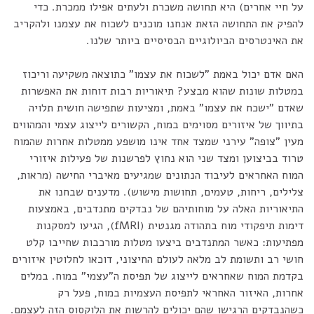
על חיי אחרים) היא תחושה משכרת ולעתים אפילו ממכרת. כדי
להפיק את התחושה הזאת אנחנו מוכנים לשכוח את עצמנו ולהקריב
את האינטרסים הביולוגיים הבסיסיים ביותר שלנו.
האם אדם יכול באמת "לשכוח את עצמו" כתוצאה משקיעה וריכוז
במטלות שונות שהוא מבצע? תיאוריות רבות דוחות את האפשרות
שאדם "ישכח את עצמו" באמת, ומציעות שתפישה חושית תלויה
בתיווך של איזורים מסוימים במוח, הקשורים לייצוג עצמי והמהווים
מעין "צופה" עירני שמצד אחד אינו מושפע ממטלות אחרות שהמוח
טרוד בביצוען ומצד שני הוא נחוץ לפרשנות של פעילות איזורי
המוח האחראים לעיבוד הנתונים שמגיעים מאיברי החישה (מראות,
צלילים, ריחות, טעמים, תחושות מישוש). מדענים שבחנו את
התיאוריות האלה על מוחותיהם של נבדקים מתנדבים, באמצעות
דימות תיפקודי מוח בתהודה מגנטית (fMRI), הגיעו למסקנות
מפתיעות: כאשר המתנדבים ביצעו מטלות מורכבות שחייבו קלט
חושי רב ותשומת לב מלאה לעולם החיצוני, דוכאו לחלוטין איזורים
בקדמת המוח שאחראים לייצוג של תפיסת ה"עצמי" במוח. במלים
אחרות, האיזור האחראי לתפיסת העצמיות במוח, פעל רק
כשהנבדקים הרגישו שהם יכולים להרשות את הלוקסוס הזה לעצמם.