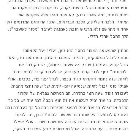
"מסירותו", וינסה לסחוט את כל הרווחים מהפעלת עקרון ההכבדה,
סופו שיכרע תחת הנטל. וכשזה יקרה, זה יקרה בזמן ובמקום הכי
פחות נוחים, ומה שהכי גרוע, לא אתם תהיו אלה שיקבעו את
המחיר. הלכה השליטה, הלכה הבריאות, הלכו הרווחים המדומים (אף
אחד א מתרשם ולא מרגיש חובת נאמנות לעובד "מסור לשעבר").
הלך החבל אחרי הדלי.
מכיוון שהמשאב המצוי בחסר הוא זמן, ועליו ועל הקצאתו
מתחוללים ל המאבקים, ומכיוון שמסגרת הזמן, כמו האנרגיה, היא
גודל קבוע בעולם (יש רק 24 שעות ביממה), יש רק דרך את
"להרוויח" זמן: לגור קרוב לעבודה, או לעבוד קרוב לבית. יכול
להיות שזה נחמד ויוקרתי לגור בכפר, לגדל עצי פרי, כלבים, אולי
אפילו סוס. יכול להיות שנסיעה יום-יומית של שעה וחצי מהבית
לעבודה ועוד שעה חצי בחזרה, הם המחשה נפלאה של עקרון
ההכבדה. מי עוד יכול לעשות את זה חוץ מכם? למי עוד יש כל כך
הרבה אנרגיה? מי עוד יכול להפגין מסירות רבה כל כך בעבודה ובה
בעת לא להתפשר על שום דבר שקשור לבית? ובכן, יכו להיות
שבמבט שטחי זה מבנה יום עבודה שעושה רושם – אולי אפילו
רושם אדיר – על הסביבה. אבל מי כמוכם יודע שמדובר בשקר,