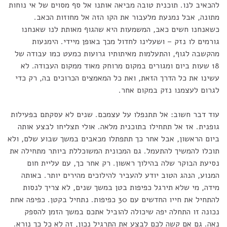
להכאיב לנו. תוכנית טובה מביאה אותנו אל סף מסוים של אי נוחות
מתונה, אבל נמנעת מלעבור את הקו הזה אל מחוזות הכאב.
כשאנחנו חשים כאב, המשמעות היא שהגוף מאותת לנו שאנחנו
גורמים לו נזק – ושעלינו לחדול מכך באופן מיידי. הימנעות
מהקשבה לגוף, והתעלמות מאיתותיו גרועות כמעט כמו עבודה של
18 שעות ביום ומגורים במקום מרוחק מאוד ממקום העבודה. לא
עשינו את כל הדרך הזאת, ואת כל המאמצים הכרוכים בה, רק כדי
לגרום לעצמנו נזק במקום אחר.
עוד דבר חשוב: אל תתנפלו על עצמכם. שנים לא עסקתם בפעילות
גופנית. אז אל תתחילו בתוכנית מלאה. אולי תצליחו לבצע אותה
ביום הראשון, אבל אחר כך תתפתלו מכאבים במשך שבוע שלם, ולא
תוכלו להמשיך להתעמל. גם המכונית המשוכללת ביותר מתחילה את
נסיעת הבוקר שלה בהילוך ראשון. רק אחר כך, עם עליית חום
המנוע, הנהג הטוב יודע להעביר להילוכים מהירים יותר. באותה
מידה, מי שלא תירגל כפיפות בטן במשך שנים, לא צריך לנסות
להתחיל את חייו החדשים עם 30 כפיפות. נתחיל בקטן. כפיפה אחת
נכונה זו התחלה יפה שיכולה להוביל אתכם במשך הזמן להספק
נאה. גם אם קשה לכם לבצע את התרגיל נכון, זה לא כל כך נורא.