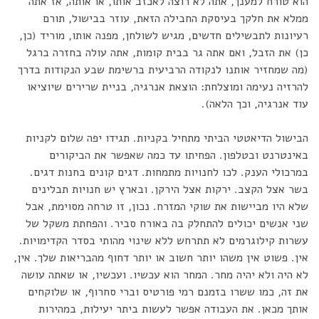
הוא טורח למענך, אתה לא רוצה לאכזב אותו, או אותה, אז אתה
ממלא את חלקך בעיסקת החבילה הזאת, עוזר בבישול, תורם
רעיונות לתבשילים חדשים, מגיש לשולחן, מפנה אותו, מוריד (כן,
כן) את הזבל, ואם אתה גר בבית קומות, אתה עולה בחזרה ברגל
(מה שמחזיר אותנו לנקודה הרביעית ברשימת שבע הנקודות בדרך
להרזיה נעימה ומוצלחת: הוצאת אנרגיה, בניית שרירים שיוציאו
עוד אנרגיה, וכך הלאה).
הבישול הדיאטטי הביתי מתחיל בקניות. תגידו יפה שלום לקניות
באינטרנט ובטלפון. הפחיתו עד כמה שאפשר את הביקורים
במרכולי הענק. לכו לחנויות מתמחות. דגים קונים בחנות דגים.
בשר אצל הקצב. ירקות אצל הירקן. ובארץ יש חנויות תבלינים
שלא היו מביישות את שוקי המזרח. נכון, זו טרחה מסוימת, אבל
שני אנשים יכולים להתחלק בה באורח סביר. והפחתת משקל של
עשרות קילוגרמים לא תתרחש ללא שינוי מהותי בסדר הקדימויות.
אין. פשוט אין משהו יותר חשוב או יותר דחוף מהבריאות שלך. אין,
לא היה ולא יהיה מחר. המחר הוא עכשיו. ועכשיו, או שאתה עושה
את זה, כמו ששרו בזמנם רמי פורטיס וברי סחרוף, או שלוקחים
אותך מכאן. את העבודה אפשר לעשות ביתר יעילות, במהירות