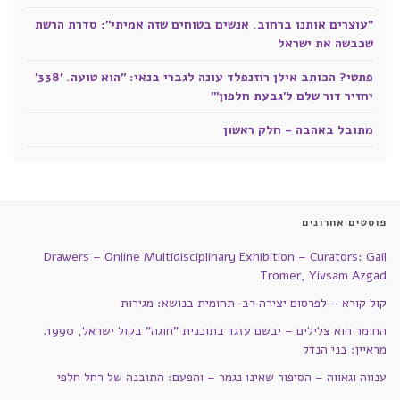
"עוצרים אותנו ברחוב. אנשים בטוחים שזה אמיתי": סדרת הרשת
שכבשה את ישראל
פתטי? הכותב אילן רוזנפלד עונה לגברי בנאי: "הוא טועה. '338'
יחזיר דור שלם ל'גבעת חלפון'"
מתובל באהבה - חלק ראשון
פוסטים אחרונים
Drawers – Online Multidisciplinary Exhibition – Curators: Gail
Tromer, Yivsam Azgad
קול קורא – לפרסום יצירה רב-תחומית בנושא: מגירות
החומר הוא צלילים – יבשם עזגד בתוכנית "חוגה" בקול ישראל, 1990.
מראיין: בני הנדל
ענווה וגאווה – הסיפור שאינו נגמר – והפעם: התובנה של רחל חלפי