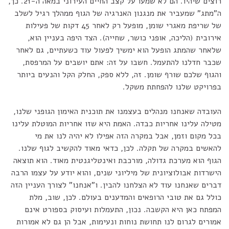
רוצים שיהיו. הם לא שמעו על קצב החיים העירוני במאה ה-21. כך,
ה"מתג" שמעביר את מנגנון האנרגיה של הגוף ממהלך רגיל לשלב
של שריפת מאגרי שומן, מופעל רק לאחר 45 דקות של פעילות
אירובית (הליכה, אופני כושר, שחייה). הצד היפה בעניין הוא,
שלאחר שהמתג הופעל הוא ימשיך לפעול עוד כשעתיים, גם לאחר
שכבר חדלנו להתעמל. חשבו על זה: אתם יושבים על המרפסת,
והגוף שלכם שורף שומן. זה, ללא ספק, החלק הקל והנעים ביותר
בפרויקט שלנו להפחתת משקל.
העובדה שאנחנו מנהלים בעצמנו את תוכנית האימון הגופני שלנו,
מטילה עלינו אחריות כבדה. האמת היא שזו אחריות המוטלת עלינו
בכל מקום וזמן, אבל במקרה הזה אפילו לא יהיה לנו את מי
להאשים במקרה של תקלה. לכן, כדאי מאוד להקשיב לגוף שלנו.
הגוף הוא מערכת גדולה, מורכבת ואינטליגנטית מאוד. הוא תוצאה
הישרדות אבולוציונית של מיליוני שנים, והוא יודע על עצמו הרבה
דברים שאנחנו עוד לא הצלחנו להבין. ו"אנחנו" לצורך העניין הזה
כולל גם את טובי הרופאים והמדענים בעולם. לכן, שוב, מלת
המפתח כאן היא הקשבה. נכון, התעמלות ועיסוק בספורט אינם
אמורים לגרום לנו תחושת נוחות ונעימות, אבל הן גם לא אמורות