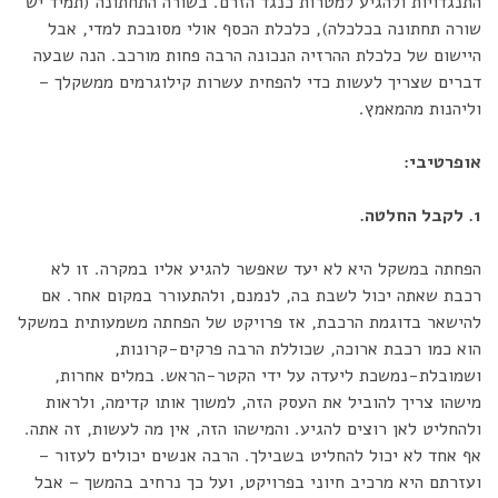
התנגדויות ולהגיע למטרות כנגד הזרם. בשורה התחתונה (תמיד יש
שורה תחתונה בכלכלה), כלכלת הכסף אולי מסובכת למדי, אבל
היישום של כלכלת ההרזיה הנכונה הרבה פחות מורכב. הנה שבעה
דברים שצריך לעשות כדי להפחית עשרות קילוגרמים ממשקלך –
וליהנות מהמאמץ.
אופרטיבי:
1. לקבל החלטה.
הפחתה במשקל היא לא יעד שאפשר להגיע אליו במקרה. זו לא
רכבת שאתה יכול לשבת בה, לנמנם, ולהתעורר במקום אחר. אם
להישאר בדוגמת הרכבת, אז פרויקט של הפחתה משמעותית במשקל
הוא כמו רכבת ארוכה, שכוללת הרבה פרקים-קרונות,
ושמובלת-נמשכת ליעדה על ידי הקטר-הראש. במלים אחרות,
מישהו צריך להוביל את העסק הזה, למשוך אותו קדימה, ולראות
ולהחליט לאן רוצים להגיע. והמישהו הזה, אין מה לעשות, זה אתה.
אף אחד לא יכול להחליט בשבילך. הרבה אנשים יכולים לעזור –
ועזרתם היא מרכיב חיוני בפרויקט, ועל כך נרחיב בהמשך – אבל