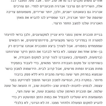
אחרים פשוט מקנים לנו מראה טוב יותר. אבל מעל ומעבר לכל
אלה, השרירים הם צרכני אנרגיה תובעניים למדי. הם צורכים
אנרגיה גם כשאנחנו ישנים, ולכן, יותר שרירים, משמעותם צריכה
שוטפת של יותר אנרגיה, דבר שמסייע לנו להביא את מאזן
האנרגיה שלנו למצב החסר הרצוי.
בניית תוכנית אימון גופני היא עניין למקצוענים, ולכן כדאי להיעזר
למטרה זו במדריכי כושר מקצועיים, פיזיותרפיסטים, או רופאים
שמתמחים בספורט. אבל לצורך ביצע התוכנית אנחנו צריכים רק
בן-אדם אחד:את עצמנו. לא כדאי לבזבז את הזמן היקר שהרווחנו
(בדמעות, לפעמים), כשעברנו לגור קרוב למקום העבודה, או
כשוויתרנו על מקום העבודה היותר מתאים, כדי לעבוד בתפקיד
פחות מכניס ופחות מרשים, אבל קרוב לבית. הירשמות למכון כושר
שנמצא במרחק חצי שעה נסיעה מהבית היא ללא ספק בזבוז
מיותר. במקרה כזה, הנסיעה למכון הכושר תהפוך לפרויקט בפני
עצמה. לנסוע-לחנות-לנסוע שוב-ולחנות שוב, זו הוצאה של שעה
שלמה. אם תוכנית האימון שלנו נמשכת שעה, או שעה חצי,
המשמעות היא שעלינו להכפיל את כמות הזמן המושקע רק כדי
להגיע למקום הפעולה ולחזור ממנו. זה לא הגיוני, לא כלכלי