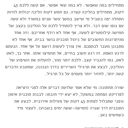
מתחילים במה שאפשר. לא במה שאי אפשר. אם קשה ללכת 45
דקות, מתחילים בהליכה קצרה. גם חמש דקות הליכה יכולות להיות
התחלה יפה בשביל מי שישב במשך עשר שנים במשרד ולא עשה
עם גופו שום דבר. ולא צריך להתחיל ללכת על ההליכון בקצב של
חמישה קילומטרים לשעה. אף אחד לא רודף אחריכם. וזה אחד
מהיתרונות החשובים של ניהול תוכנית כושר בבית. אף אחד לא
מתבונן מעבר לכתפכם. אין צורך לעשות רושם על אף אחד. הגעתם
לרגע האמת. זה רגע חשוב בחיים, אל תחמיצו אותו. אחר כך, לאט
לאט, נסו להגביר קצב. ללכת יותר מהר, להעלות את השיפוע של
ההליכון, לבצע את תרגילי השרירים בדרך הנכונה, שמטבע הדברים
קשה יותר, לחזור יותר פעמים על כל תרגיל.
שורה תחתונה: מי שלא אמר שלושה דברים אלה לפני היציאה
לפרויקט הפחתה במשקל, לא יצא ידי חובתו: לבנות תוכנית אימון
גופני שתכלול לפחות 45 דקות של פעילות אירובית. לבצע את
התוכנית דרך שגרה (חמישה-ששה ימים בשבוע). לעצור מיד
כשחשים כאב.