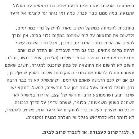
במטוסים. אנשים פוט רוצים לדעת איפה הם נמצאים על מסלול
התנועה. כמה ממנו כבר עברו, כמה זמן נותר עד להגעה אל היעד.
בתוכנית להפחתה במשקל חשוב מאוד להישקל מדי כמה ימים,
ולרשום את התוצאה על לוח שמוצב במקום גלוי בבית. אין צורך
להציב את הלוח בחדר המגורים, כמובן, אבל חדר השינה עשוי
להיות מקום מתאים, כמו גם חדר העבודה, או החדר שבו אתם
מחזיקים את ציוד הכושר הגופני שלכם (הליכון, אופני כושר, וכו').
חשוב לא לרשום את התוצאה על פתק שיוכנס למגירה. חשוב שאתם
עצמכם תוכלו לראות את נתוני ההתקדמות שלכם באופן שוטף. כך,
גם אם יש לכם הרגשה שאתם תקועים, ושהמשקל לא זז כבר הרבה
זמן, תוכלו לראות שעל טווח זמן של חודשיים, למשל, דווקא יש
שינוי יפה, ושהממוצע הרב-חודשי של קצב הירידה במשקל לא
השתנה באופן משמעותי, כלומר, שאתם עדיין על הדרך הנכונה,
ושכל מה שצריך לעשות כדי להתקדם אל היעד הוא, פשוט, להתמיד,
לא לוותר ולא להתייאש בגלל אי הצלחה זמנית ומקומית.
3. לגור קרוב לעבודה, או לעבוד קרוב לבית.