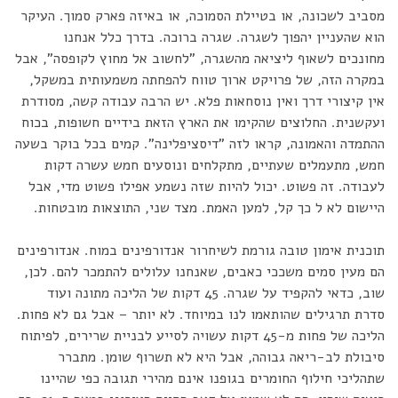
מסביב לשכונה, או בטיילת הסמוכה, או באיזה פארק סמוך. העיקר
הוא שהעניין יהפוך לשגרה. שגרה ברוכה. בדרך כלל אנחנו
מחונכים לשאוף ליציאה מהשגרה, "לחשוב אל מחוץ לקופסה", אבל
במקרה הזה, של פרויקט ארוך טווח להפחתה משמעותית במשקל,
אין קיצורי דרך ואין נוסחאות פלא. יש הרבה עבודה קשה, מסודרת
ועקשנית. החלוצים שהקימו את הארץ הזאת בידיים חשופות, בכוח
ההתמדה והאמונה, קראו לזה "דיסציפלינה". קמים בכל בוקר בשעה
חמש, מתעמלים שעתיים, מתקלחים ונוסעים חמש עשרה דקות
לעבודה. זה פשוט. יכול להיות שזה נשמע אפילו פשוט מדי, אבל
היישום לא ל כך קל, למען האמת. מצד שני, התוצאות מובטחות.
תוכנית אימון טובה גורמת לשיחרור אנדורפינים במוח. אנדורפינים
הם מעין סמים משככי כאבים, שאנחנו עלולים להתמכר להם. לכן,
שוב, כדאי להקפיד על שגרה. 45 דקות של הליכה מתונה ועוד
סדרת תרגילים שהותאמו לנו במיוחד. לא יותר – אבל גם לא פחות.
הליכה של פחות מ-45 דקות עשויה לסייע לבניית שרירים, לפיתוח
סיבולת לב-ריאה גבוהה, אבל היא לא תשרוף שומן. מתברר
שתהליכי חילוף החומרים בגופנו אינם מהירי תגובה כפי שהיינו