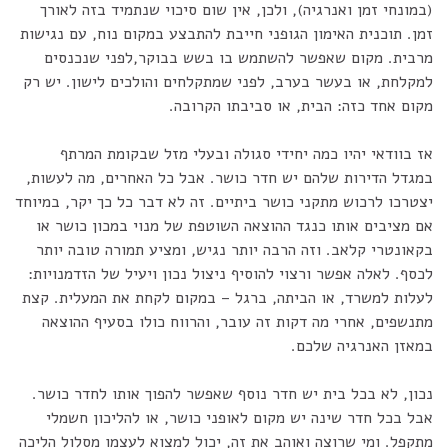
(במונחי זמן ואנרגיה), ולכן, אין שום סיכוי שנתמיד בזה לאורך
זמן. תוכנית האימון הגופני חייבת להתבצע במקום נוח, עם נגישות
מרבית. מקום שאפשר להשתמש בו בשש בבוקר,לפני שנכנסים
למקלחת, או בעשר בערב, לפני שמתקלחים והולכים לישון. יש רק
מקום אחד כזה: הבית, או סביבתו הקרובה.
אז בוודאי יהיו כמה יחידי סגולה ובעלי מזל שבקומת המרתף
במגדל הדירות שלהם יש חדר כושר. אבל כל האחרים, מה לעשות,
יצטרכו לרכוש מתקני כושר ביתיים. זה לא דבר כל כך יקר, במיוחד
אם מציבים אותו כנגד ההוצאה השוטפת של מנוי במכון כושר או
בקאונטרי קלאב. וזה הרבה יותר נגיש, ומציע תמורה טובה יותר
לכסף. לאלה אפשר ורצוי להוסיף ניצול נכון ויעיל של הזדמנויות:
לעלות למשרד, או הביתה, ברגל – במקום לקחת את המעלית. קצת
מתנשפים, אחרי מה דקות זה עובר, והרווח כולו בסעיף ההוצאה
במאזן האנרגיה שלכם.
נכון, לא בכל בית יש חדר נוסף שאפשר להפוך אותו לחדר כושר.
אבל בכל חדר שינה יש מקום לאופני כושר, או להליכון חשמלי
מתקפל. ומי שרוצה ואוהב את זה, יכול למצוא לעצמו מסלול הליכה