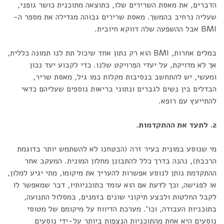
הדברים, את מאסת השרירים שלו, כתוצאה מתוכנית כושר גופני,
שעליה נרחיב בהמשך. מאסת שרירים גבוהה מגדילה את מספר ה-
BMI אבל ההשפעה שלה דווקא חיובית.
במלים אחרות, BMI הוא רק נתון אחד שיכול תת לנו תמונה כללית,
אך לא מדויקת, על יעדי הפרויקט שלנו. כדי לקבוע יעד נכון
ומעשי, יש להתחשב בנסיבות מקלות כמו גיל, מאסת שריר,
הבדלים בין נשים לגברים ונתוני בריאות נוספים שעליהם כדאי
להתייעץ עם רופא.
2. לתעד את ההתקדמות.
מי שנוסע במונית בעיר זרה (הבטחנו לא להשתמש יותר בדוגמת
הרכבת), נהנה בדרך כלל להתבונן מחלון המונית. המעקב אחר
ההתקדמת נותן לנוסע אפשרות להעריך את מיקומו, מתי יגיע למלון,
או לפגישה, וכך לדעת אם הוא עומד בתוכניותיו, דבר שמאפשר לו
לקבל החלטות ולבצע תיקוני שונים בזמנים, במסלול התנועה,
בתוכניות העבודה, וכו'. מערכת הדיווח על מיקומם של מטוסי
נוסעים היא אחת מהתוכניות הנצפות ביותר על-ידי נוסעים