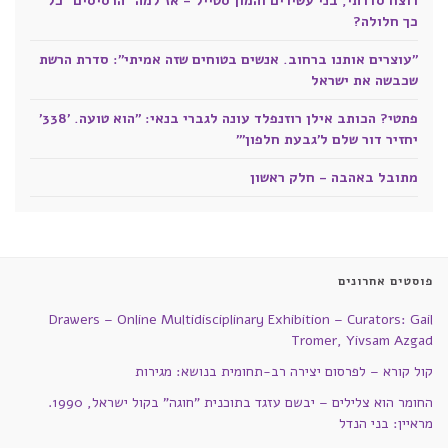
רוצח סדרתי, בני עשירים והמון סטייל - אז למה "הרסיסים" כל
כך חלולה?
"עוצרים אותנו ברחוב. אנשים בטוחים שזה אמיתי": סדרת הרשת
שכבשה את ישראל
פתטי? הכותב אילן רוזנפלד עונה לגברי בנאי: "הוא טועה. '338'
יחזיר דור שלם ל'גבעת חלפון'"
מתובל באהבה - חלק ראשון
פוסטים אחרונים
Drawers – Online Multidisciplinary Exhibition – Curators: Gail
Tromer, Yivsam Azgad
קול קורא – לפרסום יצירה רב-תחומית בנושא: מגירות
החומר הוא צלילים – יבשם עזגד בתוכנית "חוגה" בקול ישראל, 1990.
מראיין: בני הנדל