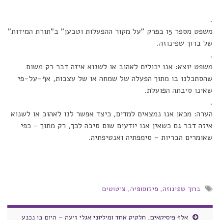
.
משפט מספר 15 בפרק "על מקור ההפעלות וטבען" ב"תורת המידות"
של ברוך שפינוזה.
.
משפט יוצא: אנו יכולים לאהוב או לשנוא איזה דבר רק משום
שהסתכלנו בו מתוך הפעלה של שמחה או של עצבות, אף-על-פי
שאינו סיבתה הפועלת.
.
הערה: מכאן אנו נמצאים למדים, כיצד אפשר לנו לאהוב או לשנוא
איזה דבר גם כשאין אנו יודעים שום סיבה לכך, רק מתוך – כפי
שאומרים הבריות – סימפתיה ואנטיפתיה.
ברוך שפינוזה
,
פילוסופיה
,
ציטוטים
אלף פיסיקאים, חלקיק אחד ומיליוני אגלי זיעה – היום בו נכנע