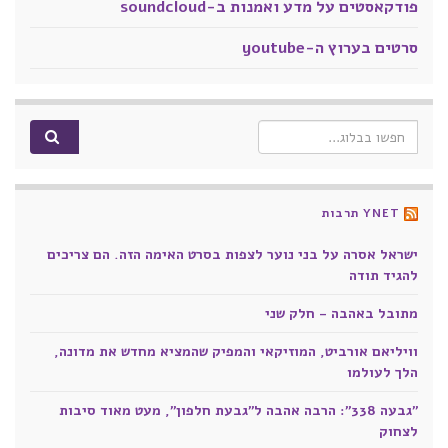
פודקאסטים על מדע ואמנות ב-soundcloud
סרטים בערוץ ה-youtube
Search for:
YNET תרבות
ישראל אסרה על בני נוער לצפות בסרט האימה הזה. הם צריכים
להגיד תודה
מתובל באהבה - חלק שני
וויליאם אורביט, המוזיקאי והמפיק שהמציא מחדש את מדונה,
הלך לעולמו
"גבעה 338": הרבה אהבה ל"גבעת חלפון", מעט מאוד סיבות
לצחוק