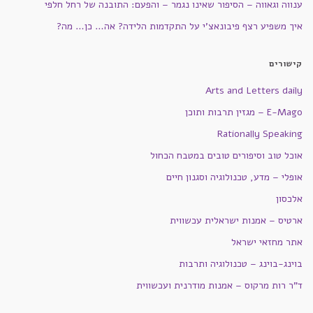
ענווה וגאווה – הסיפור שאינו נגמר – והפעם: התובנה של רחל חלפי
איך משפיע רצף פיבונאצ'י על התקדמות הלידה? אה… כן… מה?
קישורים
Arts and Letters daily
E-Mago – מגזין תרבות ותוכן
Rationally Speaking
אוכל טוב וסיפורים טובים במטבח הכחול
אופלי – מדע, טכנולוגיה וסגנון חיים
אלכסון
ארטיס – אמנות ישראלית עכשווית
אתר מחזאי ישראל
בוינג-בוינג – טכנולוגיה ותרבות
ד"ר רות מרקוס – אמנות מודרנית ועכשווית