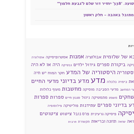
טועה. '338' יחזיר דור שלם ל'גבעת חלפון'"
מתובל באהבה - חלק ראשון
ות
אמנות
א של שלומית
אבולוציה
אסטרופיסיקה
אתולוגיה
ביקורת ספרים
היה או לא היה
גידול ילדים
יקה
גנטיקה
היסטוריה של המדע
סטוריה
חקר המוח
יש חיה
מדע
מדע בדיוני
מדעי החיים
את
כימיה
כלכלה
מחשבות
מדעי הסביבה
מוסיקה
מעוף כלולות
י המחשב
חקים
ספרות
ספרות
מתמטיקה
ניהול
סגנון חיים
משפט
ע בדיוני
ספרים
עתידנות
פוליטיקה
פילוסופיה
סיקה
ציטוטים
ציטוט
פרס נובל
פיסיקה גרעינית
ואה
תזונה ובריאות
שואה
תקשורת
תרבות