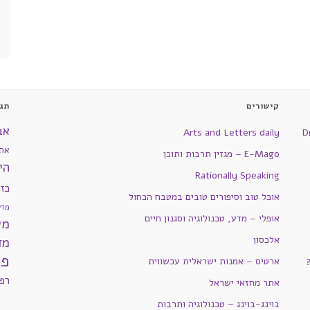
קישורים
תגי
אב
Arts and Letters daily
D
את
E-Mago – מגזין תרבות ותוכן
הי
Rationally Speaking
כז
אוכל טוב וסיפורים טובים במטבח הכחול
מדע
אופלי – מדע, טכנולוגיה וסגנון חיים
מש
אלכסון
מד
פי
ארטיס – אמנות ישראלית עכשווית
רפ
אתר מחזאי ישראל
בוינג-בוינג – טכנולוגיה ותרבות