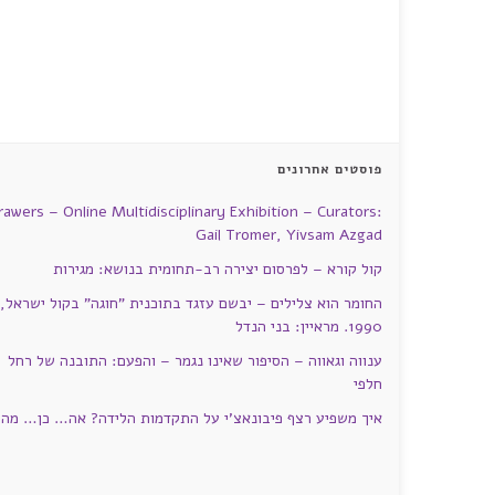
פוסטים אחרונים
rawers – Online Multidisciplinary Exhibition – Curators:
Gail Tromer, Yivsam Azgad
קול קורא – לפרסום יצירה רב-תחומית בנושא: מגירות
החומר הוא צלילים – יבשם עזגד בתוכנית "חוגה" בקול ישראל,
1990. מראיין: בני הנדל
ענווה וגאווה – הסיפור שאינו נגמר – והפעם: התובנה של רחל
חלפי
איך משפיע רצף פיבונאצ'י על התקדמות הלידה? אה… כן… מה?