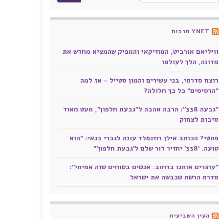
YNET תרבות
וויליאם אורביט, המוזיקאי והמפיק שהמציא מחדש את
מדונה, הלך לעולמו
רוצח סדרתי, בני עשירים והמון סטייל - אז למה
"הרסיסים" כל כך חלולה?
"גבעה 338": הרבה אהבה ל"גבעת חלפון", מעט מאוד
סיבות לצחוק
פתטי? הכותב אילן רוזנפלד עונה לגברי בנאי: "הוא
טועה. '338' יחזיר דור שלם ל'גבעת חלפון'"
"עוצרים אותנו ברחוב. אנשים בטוחים שזה אמיתי":
סדרת הרשת שכבשה את ישראל
העין השביעית