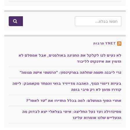
Search for:
YNET תרבות
לא נעים לנו לקלקל את החגיגה באולפנים, אבל אמסלם לא
הזמין את איזנקוט לליכוד
נרי ליבנה חשפה שחלתה בפרקינסון: "הרגשתי אישה פגומה"
בעיות דימוי הגוף, האהבה מדייויד בואי והפחד מקאמבק: ליסה
קודרו מזמן לא רק פיבי בופה
אחרי הסוף המושלם: למה בכלל החזירו את "טד לאסו"?
מסינדרלה ועד נעל החליצה: איתי בצלאלי יצא לבדוק מה
הנעליים שלנו אומרות עלינו