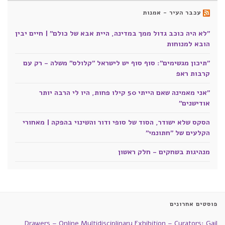
עכבר העיר - אמנות
"לא היה כוכב גדול ממך במדינה, היית אבא של כולם" | חיים יבין
הובא למנוחות
"תיכון מגשימים": סוף סוף יש לישראל "קלולס" משלה - רק עם
קרבות ראפ
"אני מאמינה שאם הייתי 50 קילו פחות, היו לי הרבה יותר
אודישנים"
הסקס שלא ישודר, הסוד של סופי ודור והשינוי בהפקה | מאחורי
הקלעים של "חתונמי"
מנהיגות בשחקים - חלק ראשון
פוסטים אחרונים
Drawers – Online Multidisciplinary Exhibition – Curators: Gail