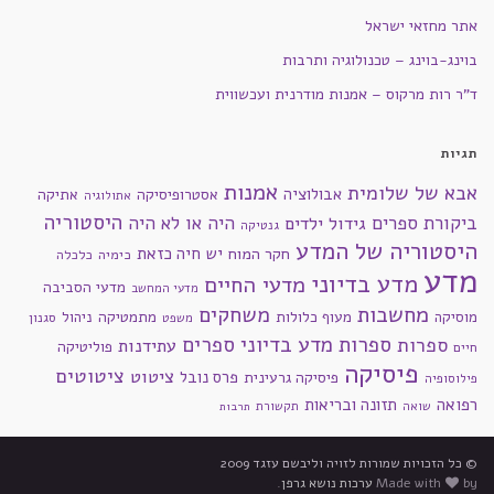
אתר מחזאי ישראל
בוינג-בוינג – טכנולוגיה ותרבות
ד"ר רות מרקוס – אמנות מודרנית ועכשווית
תגיות
אמנות
אבא של שלומית
אבולוציה
אסטרופיסיקה
אתיקה
אתולוגיה
היסטוריה
ביקורת ספרים
היה או לא היה
גידול ילדים
גנטיקה
היסטוריה של המדע
חקר המוח
יש חיה כזאת
כימיה
כלכלה
מדע
מדע בדיוני
מדעי החיים
מדעי הסביבה
מדעי המחשב
מחשבות
משחקים
מוסיקה
מעוף כלולות
מתמטיקה
ניהול
סגנון
משפט
ספרות מדע בדיוני
ספרים
ספרות
עתידנות
פוליטיקה
חיים
פיסיקה
ציטוטים
ציטוט
פרס נובל
פיסיקה גרעינית
פילוסופיה
רפואה
תזונה ובריאות
שואה
תקשורת
תרבות
© כל הזכויות שמורות לזויה וליבשם עזגד 2009
by
Made with
ערכות נושא גרפן
.