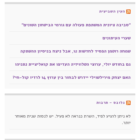
העין השביעית
"סביבה ציונית המשתפת פעולה עם גורמי הביטחון השונים"
שערי העיתונים
שמחה רוטמן הפסיד לחדשות 12, אבל ניצח בניסיון ההשתקה
גם בחודש יולי, ערוצי הטלוויזיה העדיפו את קואליציית נתניהו
האם יצחק מירילשוילי יידרש לבחור בין ערוץ 14 לרדיו קול-חי?
גלובס – תרבות
לא ניתן להגיע לפיד, השרת כנראה לא פעיל. יש לנסות שנית מאוחר
יותר.