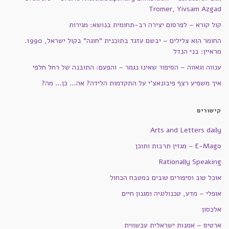
Tromer, Yivsam Azgad
קול קורא – לפרסום יצירה רב-תחומית בנושא: מגירות
החומר הוא צלילים – יבשם עזגד בתוכנית "חוגה" בקול ישראל, 1990.
מראיין: בני הנדל
ענווה וגאווה – הסיפור שאינו נגמר – והפעם: התובנה של רחל חלפי
איך משפיע רצף פיבונאצ'י על התקדמות הלידה? אה… כן… מה?
קישורים
Arts and Letters daily
E-Mago – מגזין תרבות ותוכן
Rationally Speaking
אוכל טוב וסיפורים טובים במטבח הכחול
אופלי – מדע, טכנולוגיה וסגנון חיים
אלכסון
ארטיס – אמנות ישראלית עכשווית