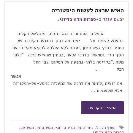
האיש שרצה לעשות היסטוריה
יבשם עזגד
ב-
ספרות מדע בדיוני
.
המעלית הסתחררה כנגד הזרם ,מיטלטלת קלות
במאמץ לשמור על יציבותה בתוך התנועה הקצובה של
החוץ .בחוץ געש הזמן ,מנסה ללא הצלחה להקיא מקירבו את
הגוף הזר ,וממשיך בדרכו הלאה ,בכיוון שהאיש כינה "כלפי
מטה ,"בקריסה בלתי–נמנעת אל המקום שבו החל
הכל .
אפשר
,אם רוצים ,לתאר את דרכה של המעלית כמסע–אל–המקורות
,אלא שלאמיתו …
המשיכו בקריאה
המפץ הגדול
,
כיוון הזמן
,
מדע בדיוני
,
מסע בזמן
,
מסע זמן
,
ספרות מדע בדיוני