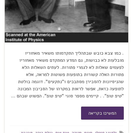
. כמו צבא כובש שבתהליך התקדמותו משאיר מאחוריו
מובלעות לא כבושות, גם המדע המתקדם משאיר מאחוריו
לפעמים שאלות לא לגמרי פתורות. לעתים השאלות הלא
פתורות האלה קשורות בתופעות פשוטות למראה, אלא
שהניסיונות להסבירן מסתבכים ו"נתקעים". דוגמה בולטת
לתופעה כזאת, אפשר לראות במקרהו של הסביבון המכונה
"טיפ טופ". . קיימים מספר סוגי "טיפ טופ". הפשוט שבהם …
המשיכו בקריאה
ולפגנג פאולי
,
חגים
,
חנוכה
,
טיפ טופ
,
נילס בוהר
,
סביבון
,