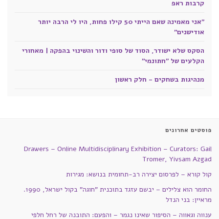
קרבות ראפ
"אני מאמינה שאם הייתי 50 קילו פחות, היו לי הרבה יותר
אודישנים"
הסקס שלא ישודר, הסוד של סופי ודור והשינוי בהפקה | מאחורי
הקלעים של "חתונמי"
מנהיגות בשחקים - חלק ראשון
פוסטים אחרונים
Drawers – Online Multidisciplinary Exhibition – Curators: Gail
Tromer, Yivsam Azgad
קול קורא – לפרסום יצירה רב-תחומית בנושא: מגירות
החומר הוא צלילים – יבשם עזגד בתוכנית "חוגה" בקול ישראל, 1990.
מראיין: בני הנדל
ענווה וגאווה – הסיפור שאינו נגמר – והפעם: התובנה של רחל חלפי