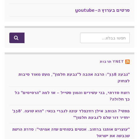
סרטים בערוץ ה-youtube
Search for:
YNET תרבות
"גבעה 338": הרבה אהבה ל"גבעת חלפון", מעט מאוד סיבות
לצחוק
רוצח סדרתי, בני עשירים והמון סטייל - אז למה "הרסיסים" כל
כך חלולה?
פתטי? הכותב אילן רוזנפלד עונה לגברי בנאי: "הוא טועה. '338'
יחזיר דור שלם ל'גבעת חלפון'"
"עוצרים אותנו ברחוב. אנשים בטוחים שזה אמיתי": סדרת הרשת
שכבשה את ישראל