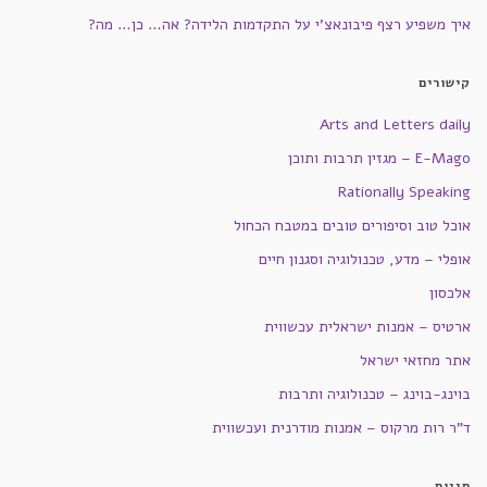
איך משפיע רצף פיבונאצ'י על התקדמות הלידה? אה… כן… מה?
קישורים
Arts and Letters daily
E-Mago – מגזין תרבות ותוכן
Rationally Speaking
אוכל טוב וסיפורים טובים במטבח הכחול
אופלי – מדע, טכנולוגיה וסגנון חיים
אלכסון
ארטיס – אמנות ישראלית עכשווית
אתר מחזאי ישראל
בוינג-בוינג – טכנולוגיה ותרבות
ד"ר רות מרקוס – אמנות מודרנית ועכשווית
תגיות