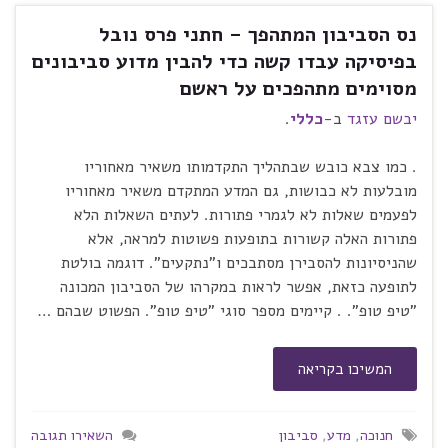
נס הסביבון המתהפך – חתני פרס נובל
בפיסיקה עבדו קשה כדי להבין מדוע סביבונים
מסוימים מתהפכים על ראשם
יבשם עזגד
ב-
כללי
.
. כמו צבא כובש שבתהליך התקדמותו משאיר מאחוריו
מובלעות לא כבושות, גם המדע המתקדם משאיר מאחוריו
לפעמים שאלות לא לגמרי פתורות. לעתים השאלות הלא
פתורות האלה קשורות בתופעות פשוטות למראה, אלא
שהניסיונות להסבירן מסתבכים ו"נתקעים". דוגמה בולטת
לתופעה כזאת, אפשר לראות במקרהו של הסביבון המכונה
"טיפ טופ". . קיימים מספר סוגי "טיפ טופ". הפשוט שבהם …
המשיכו בקריאה
חנוכה
,
מדע
,
סביבון
השאירו תגובה