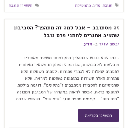
חנוכה
,
מדע
,
מתמטיקה
השאירו תגובה
זה מסתובב – אבל למה זה מתהפך? הסביבון
שהציב אתגרים לחתני פרס נובל
יבשם עזגד
ב-
מדע
.
. כמו צבא כובש שבתהליך התקדמותו משאיר מאחוריו
מובלעות לא כבושות, גם המדע המתקדם משאיר מאחוריו
לפעמים שאלות לא לגמרי פתורות. לעתים השאלות הלא
פתורות האלה קשורות בתופעות פשוטות למראה, אלא
שהניסיונות להסבירן מסתבכים ו"נתקעים". דוגמה בולטת
לתופעה כזאת, אפשר לראות במקרהו של הסביבון המכונה
"טיפ טופ". . קיימים מספר סוגי "טיפ טופ". הפשוט שבהם …
המשיכו בקריאה