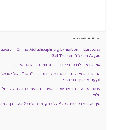
פוסטים אחרונים
rawers – Online Multidisciplinary Exhibition – Curators:
Gail Tromer, Yivsam Azgad
קול קורא – לפרסום יצירה רב-תחומית בנושא: מגירות
החומר הוא צלילים – יבשם עזגד בתוכנית "חוגה" בקול ישראל,
1990. מראיין: בני הנדל
ענווה וגאווה – הסיפור שאינו נגמר – והפעם: התובנה של רחל
חלפי
איך משפיע רצף פיבונאצ'י על התקדמות הלידה? אה… כן… מה?