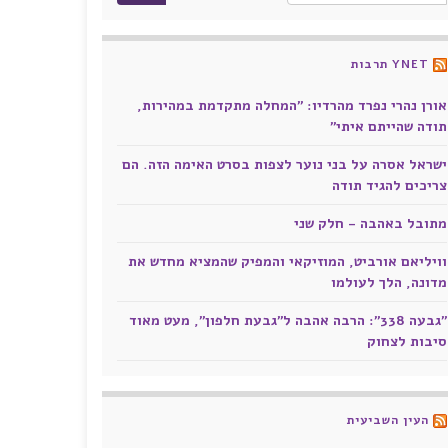
YNET תרבות
אורן נהרי נפרד מהרדיו: "המחלה מתקדמת במהירות,
תודה שהייתם איתי"
ישראל אסרה על בני נוער לצפות בסרט האימה הזה. הם
צריכים להגיד תודה
מתובל באהבה - חלק שני
וויליאם אורביט, המוזיקאי והמפיק שהמציא מחדש את
מדונה, הלך לעולמו
"גבעה 338": הרבה אהבה ל"גבעת חלפון", מעט מאוד
סיבות לצחוק
העין השביעית