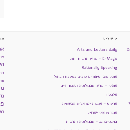
קישורים
תגי
אב
Arts and Letters daily
D
את
E-Mago – מגזין תרבות ותוכן
הי
Rationally Speaking
כז
אוכל טוב וסיפורים טובים במטבח הכחול
מדע
אופלי – מדע, טכנולוגיה וסגנון חיים
מש
אלכסון
מד
פי
ארטיס – אמנות ישראלית עכשווית
רפ
אתר מחזאי ישראל
בוינג-בוינג – טכנולוגיה ותרבות