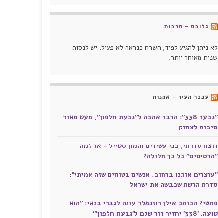
גלובס – תרבות
לא ניתן להגיע לפיד, השרת כנראה לא פעיל. יש לנסות
שנית מאוחר יותר.
עכבר העיר - אמנות
"גבעה 338": הרבה אהבה ל"גבעת חלפון", מעט מאוד
סיבות לצחוק
רוצח סדרתי, בני עשירים והמון סטייל - אז למה
"הרסיסים" כל כך חלולה?
"עוצרים אותנו ברחוב. אנשים בטוחים שזה אמיתי":
סדרת הרשת שכבשה את ישראל
פתטי? הכותב אילן רוזנפלד עונה לגברי בנאי: "הוא
טועה. '338' יחזיר דור שלם ל'גבעת חלפון'"