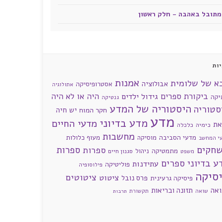
מתובל באהבה - חלק ראשון
ות
אמנות
א של שלומית
אבולוציה
אסטרופיסיקה
אתולוגיה
ביקורת ספרים
היה או לא היה
גידול ילדים
יקה
גנטיקה
היסטוריה של המדע
סטוריה
חקר המוח
יש חיה
מדע
מדע בדיוני
מדעי החיים
את
כימיה
כלכלה
מחשבות
מדעי הסביבה
מוסיקה
מעוף כלולות
י המחשב
חקים
ספרות
ספרות
מתמטיקה
ניהול
סגנון חיים
משפט
ע בדיוני
ספרים
עתידנות
פוליטיקה
פילוסופיה
סיקה
ציטוטים
ציטוט
פרס נובל
פיסיקה גרעינית
ואה
תזונה ובריאות
שואה
תקשורת
תרבות