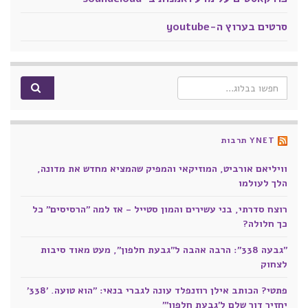
סרטים בערוץ ה-youtube
Search for:
YNET תרבות
וויליאם אורביט, המוזיקאי והמפיק שהמציא מחדש את מדונה,
הלך לעולמו
רוצח סדרתי, בני עשירים והמון סטייל - אז למה "הרסיסים" כל
כך חלולה?
"גבעה 338": הרבה אהבה ל"גבעת חלפון", מעט מאוד סיבות
לצחוק
פתטי? הכותב אילן רוזנפלד עונה לגברי בנאי: "הוא טועה. '338'
יחזיר דור שלם ל'גבעת חלפון'"