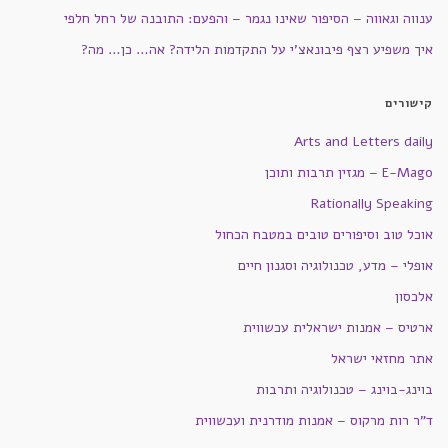
ענווה וגאווה – הסיפור שאינו נגמר – והפעם: התובנה של רחל חלפי
איך משפיע רצף פיבונאצ'י על התקדמות הלידה? אה… כן… מה?
קישורים
Arts and Letters daily
E-Mago – מגזין תרבות ותוכן
Rationally Speaking
אוכל טוב וסיפורים טובים במטבח הכחול
אופלי – מדע, טכנולוגיה וסגנון חיים
אלכסון
ארטיס – אמנות ישראלית עכשווית
אתר מחזאי ישראל
בוינג-בוינג – טכנולוגיה ותרבות
ד"ר רות מרקוס – אמנות מודרנית ועכשווית