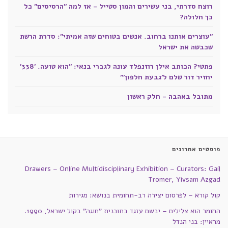
רוצח סדרתי, בני עשירים והמון סטייל - אז למה "הרסיסים" כל
כך חלולה?
"עוצרים אותנו ברחוב. אנשים בטוחים שזה אמיתי": סדרת הרשת
שכבשה את ישראל
פתטי? הכותב אילן רוזנפלד עונה לגברי בנאי: "הוא טועה. '338'
יחזיר דור שלם ל'גבעת חלפון'"
מתובל באהבה - חלק ראשון
פוסטים אחרונים
Drawers – Online Multidisciplinary Exhibition – Curators: Gail
Tromer, Yivsam Azgad
קול קורא – לפרסום יצירה רב-תחומית בנושא: מגירות
החומר הוא צלילים – יבשם עזגד בתוכנית "חוגה" בקול ישראל, 1990.
מראיין: בני הנדל