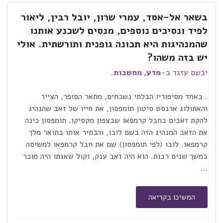
בשאר אל-אסד, עמרי שרון, יובל רבין, ליאור
לפיד ונסיכים נוספים, מנסים לשכנע אותנו
שהמנהיגות היא תכונה גופנית ותורשתית. אולי
יש בזה משהו?
יבשם עזגד
ב-
מדע
,
מחשבות
.
. באחד מסיפוריו הבלתי נשכחים, מתאר הסופר, הצייר
והאתולוג ארנסט סיטון תומפסון, את חייו של זאב שהנהיג
להקת זאבים בחבל קרמפאו שבצפון מקסיקו. תומפסון כינה
את הזאב המנהיג הזה בשם לובו, והכתיר אותו בתואר מלך
קרמפאו. לובו (לפי תומפסון) שם את חבל קרמפאו למשיסה
במשך שנים רבות. הוא היה זאב ענק, וקול שאגתו היה מוכר
…
המשיכו בקריאה