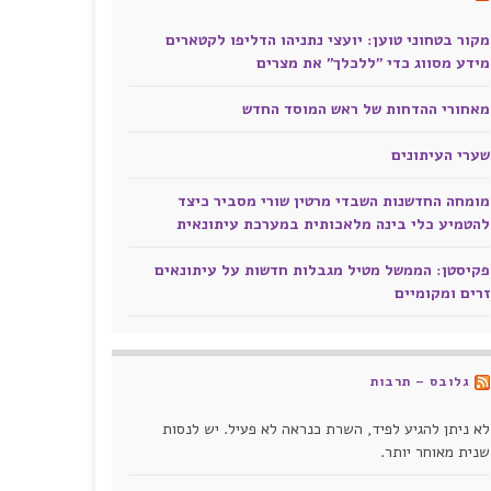
מקור בטחוני טוען: יועצי נתניהו הדליפו לקטארים
מידע מסווג כדי "ללכלך" את מצרים
מאחורי ההדחות של ראש המוסד החדש
שערי העיתונים
מומחה החדשנות השבדי מרטין שורי מסביר כיצד
להטמיע כלי בינה מלאכותית במערכת עיתונאית
פקיסטן: הממשל מטיל מגבלות חדשות על עיתונאים
זרים ומקומיים
גלובס – תרבות
לא ניתן להגיע לפיד, השרת כנראה לא פעיל. יש לנסות
שנית מאוחר יותר.