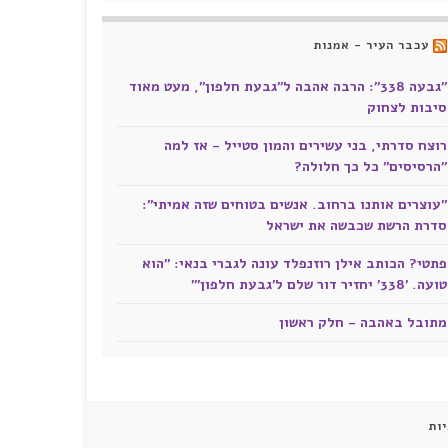
עכבר העיר - אמנות
"גבעה 338": הרבה אהבה ל"גבעת חלפון", מעט מאוד
סיבות לצחוק
רוצח סדרתי, בני עשירים והמון סטייל - אז למה
"הרסיסים" כל כך חלולה?
"עוצרים אותנו ברחוב. אנשים בטוחים שזה אמיתי":
סדרת הרשת שכבשה את ישראל
פתטי? הכותב אילן רוזנפלד עונה לגברי בנאי: "הוא
טועה. '338' יחזיר דור שלם ל'גבעת חלפון'"
מתובל באהבה - חלק ראשון
ות