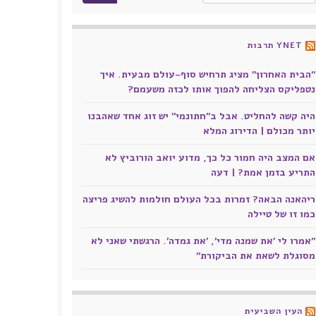
YNET תרבות
"הבית האחרון" מציג תרחיש סוף-עולם מבעית. איך
נטפליקס הצליחה להפוך אותו לכזה משעמם?
היה קשה להחליט. אבל ב"חתונמי" יש זוג אחד שאהבנו
יותר מכולם | הדירוג המלא
אם המצב היה חמור כל כך, מדוע יואב הורוביץ לא
התריע בזמן אמת? | דעה
ריהאנה הבאה? זמרות בכל העולם חולמות להשיג פריצה
כמו זו של טיילה
"אמרו לי 'את שמנה מדי', 'את גמדה'. הרגשתי שאני לא
מסוגלת לשאת את הביקורת"
העין השביעית