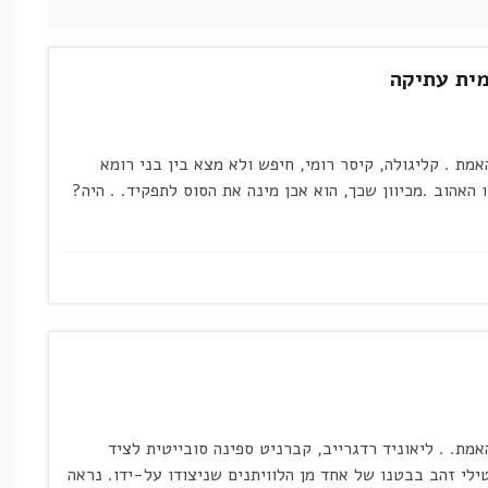
מית עתיקה
מת . קליגולה, קיסר רומי, חיפש ולא מצא בין בני רומא
אהוב .מכיוון שכך, הוא אכן מינה את הסוס לתפקיד. . היה?
מת. . ליאוניד רדגרייב, קברניט ספינה סובייטית לציד
ציאת שתי תיבות מטילי זהב בבטנו של אחד מן הלוויתנים שניצודו על-ידו. נראה