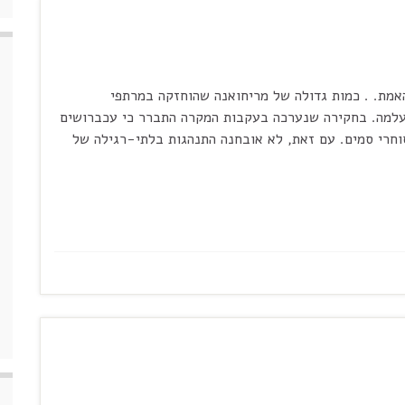
אמת. . כמות גדולה של מריחואנה שהוחזקה במרתפי
 נעלמה. בחקירה שנערכה בעקבות המקרה התברר כי עכברושים
רי סמים. עם זאת, לא אובחנה התנהגות בלתי-רגילה של