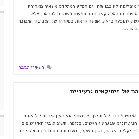
 מובלעות לא כבושות, גם המדע המתקדם משאיר מאחוריו
א פתורות האלה קשורות בתופעות פשוטות למראה, אלא
לטת לתופעה כזאת, אפשר לראות במקרהו של הסביבון המכונה
שבהם …
השאירו תגובה
ם של פיסיקאים גרעיניים
ן המחקר RIKEN, הצליחו ליצור איזוטופ כבד של חמצן. איזוטופ הוא מעין גירסה של אטום
ניטרונים שבגרעין האטום. כלומר, השונות בין האיזוטופים
יסיקליות שלהם, כגון משקל, ומערכת היחסים בין החלקיקים