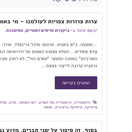
צרות צרורות צפויות לעולמנו – מי באמת
יבשם עזגד
ב-
ביקורת סרטים וספרים
,
מחשבות
.
.. הפצצה. ג'ים באגוט. תרגום: מיכל גרינפלד. עורך: 
679 עמודים. . הטלת פצצות האטום על הירושימה ו
האורניום" במחנה המעצר "פארם הול", לא רחוק מקימב
גרמניה קרובה לייצור פצצת …
המשיכו בקריאה
היסטוריה
,
היסטוריה של המדע
,
יום השואה
,
מדע
,
מלחמ
פיסיקה
,
פיסיקה גרעינית
,
שואה
בסוף, זה סיפור על שני חברים. מדוע 