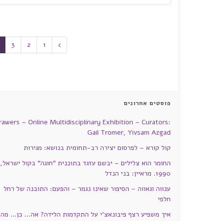
3
2
1
פוסטים אחרונים
rawers – Online Multidisciplinary Exhibition – Curators:
Gail Tromer, Yivsam Azgad
קול קורא – לפרסום יצירה רב-תחומית בנושא: מגירות
החומר הוא צלילים – יבשם עזגד בתוכנית "חוגה" בקול ישראל,
1990. מראיין: בני הנדל
ענווה וגאווה – הסיפור שאינו נגמר – והפעם: התובנה של רחל
חלפי
איך משפיע רצף פיבונאצ'י על התקדמות הלידה? אה… כן… מה?