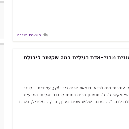
השאירו תגובה
ונים מבני-אדם רגילים במה שקשור ליכולת
. הפיזיקה של העתיד. מיצ'יו קאקו. תרגום: אורי שגיא. עורכת: חיה לנדא. הוצאת אריה ניר. 376 עמודים. . לפני
פיסיקאי ג'. ג'. תומסון הרים כוסית לכבוד תגליתו המדעית
החדשה, אותה כינה "האלקטרון חסר התועלת, שלא יצלח לדבר". . כעבור שלוש שנים בערך, ב-27 באפריל, בשנת