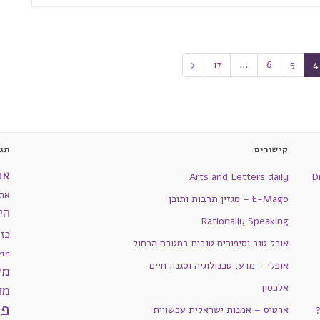
17
…
6
5
4
קישורים
תגי
אב
Arts and Letters daily
D
את
E-Mago – מגזין תרבות ותוכן
הי
Rationally Speaking
כז
אוכל טוב וסיפורים טובים במטבח הכחול
מדע
אופלי – מדע, טכנולוגיה וסגנון חיים
מש
אלכסון
מד
פי
ארטיס – אמנות ישראלית עכשווית