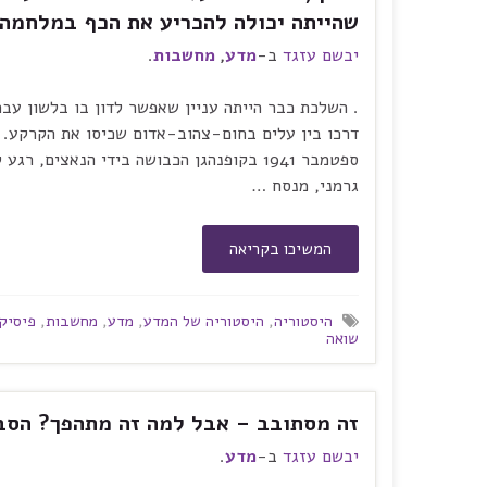
שהייתה יכולה להכריע את הכף במלחמה
יבשם עזגד
ב-
מדע
,
מחשבות
.
. השלכת כבר הייתה עניין שאפשר לדון בו בלשון עבר
דרכו בין עלים בחום-צהוב-אדום שכיסו את הקרקע. א
ספטמבר 1941 בקופנהגן הכבושה בידי הנאצים,
גרמני, מנסח …
המשיכו בקריאה
היסטוריה
,
היסטוריה של המדע
,
מדע
,
מחשבות
,
פיסיק
שואה
זה מסתובב – אבל למה זה מתהפך? הסבי
יבשם עזגד
ב-
מדע
.