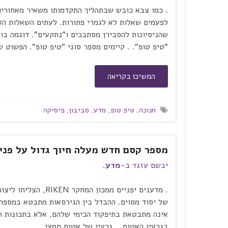
. כמו צבא כובש שבתהליך התקדמותו משאיר מאחוריו
לפעמים שאלות לא לגמרי פתורות. לעתים השאלות הל
שהניסיונות להסבירן מסתבכים ו"נתקעים". דוגמה בו
"טיפ טופ". . קיימים מספר סוגי "טיפ טופ". הפשוט 
המשיכו בקריאה
חנוכה
,
טיפ טופ
,
מדע
,
סביבון
,
פיסיקה
מספר קסם חדש מעלה חיוך גדול על פניה
יבשם עזגד
ב-
מדע
.
. מדענים יפניים ממכו
של יסוד מסוים. ההבדל בין הגירסאות מתבטא במספר ה
אינה מתבטאת בתיפקוד הכימי שלהם, אלא בתכונות הפ
בגרעין האטום. . גרעין של אטום חמצן, …