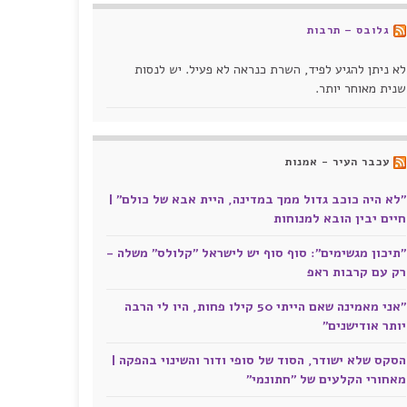
גלובס – תרבות
לא ניתן להגיע לפיד, השרת כנראה לא פעיל. יש לנסות
שנית מאוחר יותר.
עכבר העיר - אמנות
"לא היה כוכב גדול ממך במדינה, היית אבא של כולם" |
חיים יבין הובא למנוחות
"תיכון מגשימים": סוף סוף יש לישראל "קלולס" משלה -
רק עם קרבות ראפ
"אני מאמינה שאם הייתי 50 קילו פחות, היו לי הרבה
יותר אודישנים"
הסקס שלא ישודר, הסוד של סופי ודור והשינוי בהפקה |
מאחורי הקלעים של "חתונמי"