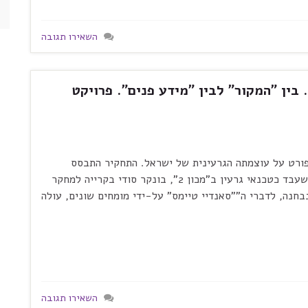
השאירו תגובה
 בין "המקור" לבין "מידע פנים". פרויקט
" תחקיר מפורט על עוצמתה הגרעינית של ישראל. התחקיר התבסס
בחלקו הגדול על עדותו של מרדכי וענונו (אז בן 31) שעבד כטכנאי גרעין ב"מכון 2", בונקר סודי בקרייה למחקר
נבחנה, לדברי ה""סאנדיי טיימס" על-ידי מומחים שונים, עולה
השאירו תגובה