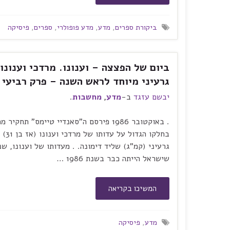
ביקורת ספרים
,
מדע
,
מדע פופולרי
,
ספרים
,
פיסיקה
ביום של הפצצה – וענונו. מרדכי וענונו.
גרעיני מיוחד לראש השנה – פרק רביעי
יבשם עזגד
ב-
מדע
,
מחשבות
.
. באוקטובר 1986 פירסם ה"סאנדיי טיימס
גרעיני (קמ"ג) שליד דימונה. . מעדותו של וענונו, ש
שישראל הייתה כבר בשנת 1986 …
המשיכו בקריאה
מדע
,
פיסיקה