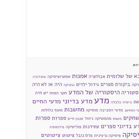
ות
אמנות
א של שלומית
אבולוציה
אסטרופיסיקה
אתולוגיה
ביקורת ספרים
היה או לא היה
גידול ילדים
יקה
גנטיקה
היסטוריה של המדע
סטוריה
חקר המוח
יש חיה
מדע
מדע בדיוני
מדעי החיים
את
כימיה
כלכלה
מחשבות
מדעי הסביבה
מוסיקה
מעוף כלולות
י המחשב
חקים
ספרות
ספרות
מתמטיקה
ניהול
סגנון חיים
משפט
ע בדיוני
ספרים
עתידנות
פוליטיקה
פילוסופיה
סיקה
ציטוטים
ציטוט
פרס נובל
פיסיקה גרעינית