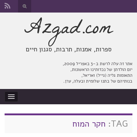
החלף
טופס
Azgad.com
Search for:
חיפוש
ספרות, אמנות, תרבות, סגנון חיים
אתר זה עלה לרשת ב-3 באפריל 2009,
יום הולדתן של נכדותינו הראשונות,
התאומות גליה (גייל) ואריאל,
בנותיהם של בתנו שלומית ובעלה, ערן.
החלף
ניווט
TAG:
חקר המוח