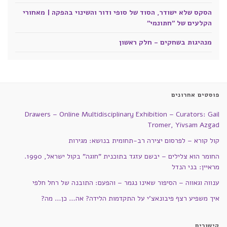
הסקס שלא ישודר, הסוד של סופי ודור והשינוי בהפקה | מאחורי
הקלעים של "חתונמי"
מנהיגות בשחקים - חלק ראשון
פוסטים אחרונים
Drawers – Online Multidisciplinary Exhibition – Curators: Gail
Tromer, Yivsam Azgad
קול קורא – לפרסום יצירה רב-תחומית בנושא: מגירות
החומר הוא צלילים – יבשם עזגד בתוכנית "חוגה" בקול ישראל, 1990.
מראיין: בני הנדל
ענווה וגאווה – הסיפור שאינו נגמר – והפעם: התובנה של רחל חלפי
איך משפיע רצף פיבונאצ'י על התקדמות הלידה? אה… כן… מה?
קישורים