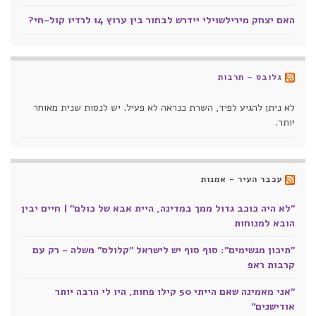
האם יצחק מירילשוילי יידרש לבחור בין ערוץ 14 לרדיו קול-חי?
גלובס – תרבות
לא ניתן להגיע לפיד, השרת כנראה לא פעיל. יש לנסות שנית מאוחר
יותר.
עכבר העיר - אמנות
"לא היה כוכב גדול ממך במדינה, היית אבא של כולם" | חיים יבין
הובא למנוחות
"תיכון מגשימים": סוף סוף יש לישראל "קלולס" משלה - רק עם
קרבות ראפ
"אני מאמינה שאם הייתי 50 קילו פחות, היו לי הרבה יותר
אודישנים"