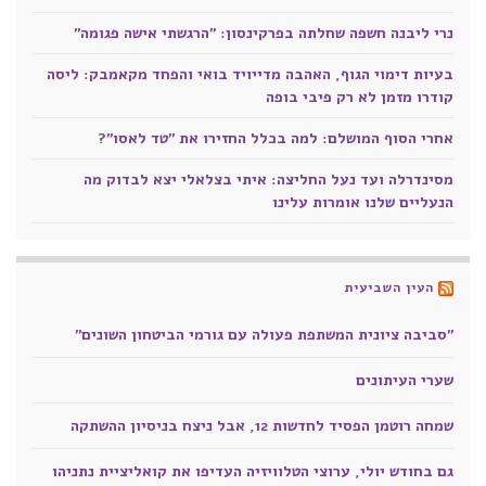
נרי ליבנה חשפה שחלתה בפרקינסון: "הרגשתי אישה פגומה"
בעיות דימוי הגוף, האהבה מדייויד בואי והפחד מקאמבק: ליסה
קודרו מזמן לא רק פיבי בופה
אחרי הסוף המושלם: למה בכלל החזירו את "טד לאסו"?
מסינדרלה ועד נעל החליצה: איתי בצלאלי יצא לבדוק מה
הנעליים שלנו אומרות עלינו
העין השביעית
"סביבה ציונית המשתפת פעולה עם גורמי הביטחון השונים"
שערי העיתונים
שמחה רוטמן הפסיד לחדשות 12, אבל ניצח בניסיון ההשתקה
גם בחודש יולי, ערוצי הטלוויזיה העדיפו את קואליציית נתניהו