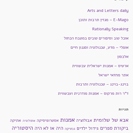
Arts and Letters daily
E-Mago – מגזין תרבות ותוכן
Rationally Speaking
אוכל טוב וסיפורים טובים במטבח הכחול
אופלי – מדע, טכנולוגיה וסגנון חיים
אלכסון
ארטיס – אמנות ישראלית עכשווית
אתר מחזאי ישראל
בוינג-בוינג – טכנולוגיה ותרבות
ד"ר רות מרקוס – אמנות מודרנית ועכשווית
תגיות
אמנות
אבא של שלומית
אבולוציה
אסטרופיסיקה
אתיקה
אתולוגיה
היסטוריה
ביקורת ספרים
היה או לא היה
גידול ילדים
גנטיקה