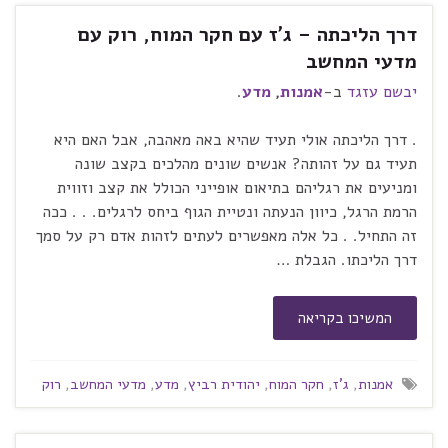
דרך הליכתה – ג'ז עם חקר המוח, רוק עם
מדעי המחשב
יבשם עזגד
ב-
אמנות
,
מדע
.
. דרך הליכתה אולי תעיד שהיא באה מאהבה, אבל האם היא
תעיד גם על זהותה? אנשים שונים מהלכים בקצב שונה
ומניעים את רגליהם בתיאום אופייני הכולל את קצב וזווית
הרמת הרגל, כיוון הנעתה ונטיית הגוף ביחס לרגלים. . . ככה
זה התחיל. . כל אלה מאפשרים לעתים לזהות אדם רק על סמך
דרך הליכתו. הגבלת …
המשיכו בקריאה
אמנות
,
ג'ז
,
חקר המוח
,
יהודית רביץ
,
מדע
,
מדעי המחשב
,
רוק