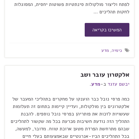
לפתח וליצור מולקולות סינתטיות פשוטות יחסית, המסוגלות
לחקות תהליכים …
המשיכו בקריאה
כימיה
,
מדע
אלקטרון עובר ושב
יבשם עזגד
ב-
מדע
.
כמה פרסי נובל כבר הוענקו על מחקרים בתהליכי המעבר של
אלקטרונים בין מולקולות, ועדיין קיימות בתחום זה תעלומות
שעשויות לזכות את פותריהן בפרסי נובל נוספים. להבנת
התהליך הזה נודעת חשיבות מכרעת בכל מה שקשור לתהליכים
שבהם מתרחשת הפרדת מטען ארוכת טווח. מדובר, למעשה,
בכל התהליכים הביו-אנרגטיים שבאמצעותם בעלי חיים