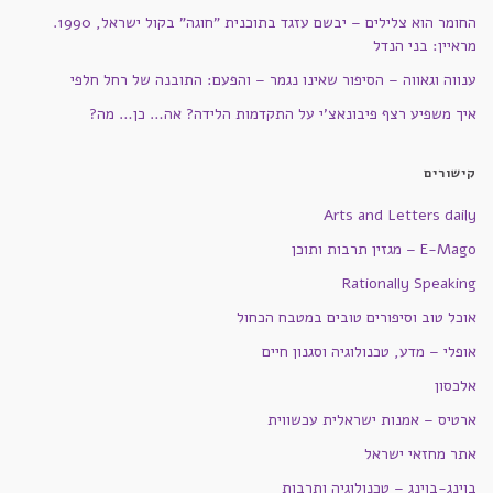
החומר הוא צלילים – יבשם עזגד בתוכנית "חוגה" בקול ישראל, 1990.
מראיין: בני הנדל
ענווה וגאווה – הסיפור שאינו נגמר – והפעם: התובנה של רחל חלפי
איך משפיע רצף פיבונאצ'י על התקדמות הלידה? אה… כן… מה?
קישורים
Arts and Letters daily
E-Mago – מגזין תרבות ותוכן
Rationally Speaking
אוכל טוב וסיפורים טובים במטבח הכחול
אופלי – מדע, טכנולוגיה וסגנון חיים
אלכסון
ארטיס – אמנות ישראלית עכשווית
אתר מחזאי ישראל
בוינג-בוינג – טכנולוגיה ותרבות