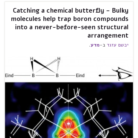
Catching a chemical butterfly – Bulky
molecules help trap boron compounds
into a never-before-seen structural
arrangement
יבשם עזגד
ב-
מדע
.