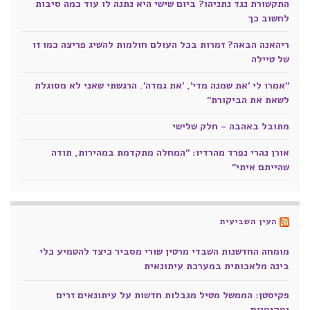
התקשורת נגד נתניהו? ביום שישי היא נתנה לו עוד כמה סיבות
לחשוב כך
ריהאנה הבאה? זמרות בכל העולם חולמות להשיג פריצה כמו זו
של טיילה
"אמרו לי 'את שמנה מדי', 'את גמדה'. הרגשתי שאני לא מסוגלת
לשאת את הביקורת"
מתובל באהבה - חלק שלישי
אורן נהרי נפרד מהרדיו: "המחלה מתקדמת במהירות, תודה
שהייתם איתי"
העין השביעית
מומחה החדשנות השבדי מרטין שורי מסביר כיצד להטמיע כלי
בינה מלאכותית במערכת עיתונאית
פקיסטן: הממשל מטיל מגבלות חדשות על עיתונאים זרים
ומקומיים