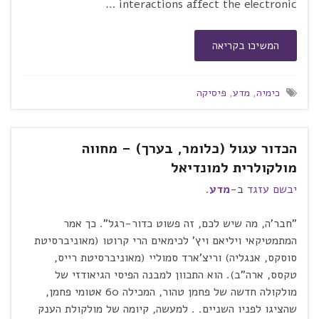
interactions affect the electronic …
המשיכו בקריאה
כימיה
,
מדע
,
פיסיקה
הכדור עגול (כלומר, בערך) – מחווה
מולקולרית למונדיאל
יבשם עזגד
ב-
מדע
.
"חבר'ה, מה שיש לכם, זה פשוט כדור-רגל". כך אמר
המתמטיקאי ויליאם ויץ' לכימאים הרי קרוטו (מאוניברסיטת
סוסקס, אנגליה) וריצ'ארד סמוליי (מאוניברסיטת רייס,
טקסס, ארה"ב). הוא התכוון למבנה הפיסי הגיאודזי של
מולקולה חדשה של פחמן טהור, המכילה 60 אטומי פחמן,
שהציגו לפניו השניים. . למעשה, קיומה של מולקולת הענק