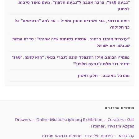
"גבעה 338": הרבה אהבה ל"גבעת חלפון", מעט מאוד סיבות
לצחוק
רוצח סדרתי, בני עשירים והמון סטייל - אז למה "הרסיסים" כל
כך חלולה?
"עוצרים אותנו ברחוב. אנשים בטוחים שזה אמיתי": סדרת הרשת
שכבשה את ישראל
פתטי? הכותב אילן רוזנפלד עונה לגברי בנאי: "הוא טועה. '338'
יחזיר דור שלם ל'גבעת חלפון'"
מתובל באהבה - חלק ראשון
פוסטים אחרונים
Drawers – Online Multidisciplinary Exhibition – Curators: Gail
Tromer, Yivsam Azgad
קול קורא – לפרסום יצירה רב-תחומית בנושא: מגירות