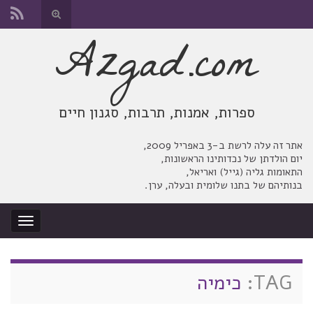
החלף
טופס
Azgad.com
Search for:
חיפוש
ספרות, אמנות, תרבות, סגנון חיים
אתר זה עלה לרשת ב-3 באפריל 2009,
יום הולדתן של נכדותינו הראשונות,
התאומות גליה (גייל) ואריאל,
בנותיהם של בתנו שלומית ובעלה, ערן.
החלף
ניווט
TAG:
כימיה