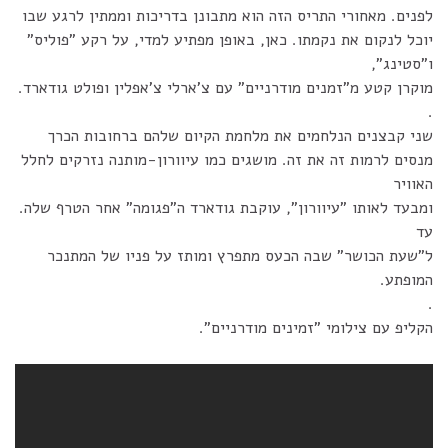
לפנים. מאחורי התריס הזה הוא מתבונן בדריכות וממתין לרגע שבו
יוכל לנקום את נקמתו. כאן, באופן מפתיע למדי, על רקע "פוליס"
ו"סטינג",
מוקרן קטע מ"זמנים מודרניים" עם צ'ארלי צ'אפלין ופולט גודארד.
.
שני קבצנים הנלחמים את מלחמת הקיום שלהם ברחובות הכרך
מנסים לרמות זה את זה. מושגים כמו עיוורון-מותנה נזרקים לחלל
האוויר
ומבעד לאותו "עיוורון", עוקבת גודארד ה"פגומה" אחר הטרף שלה.
עד
ל"שעת הכושר" שבה הכעס מתפרץ ומותז על פניו של המתנכר
המופתע.
.
הקליפ עם צילומי "זמינים מודרניים".