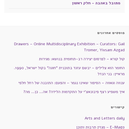
מתובל באהבה - חלק ראשון
פוסטים אחרונים
Drawers – Online Multidisciplinary Exhibition – Curators: Gail
Tromer, Yivsam Azgad
קול קורא – לפרסום יצירה רב-תחומית בנושא: מגירות
החומר הוא צלילים – יבשם עזגד בתוכנית "חוגה" בקול ישראל, 1990.
מראיין: בני הנדל
ענווה וגאווה – הסיפור שאינו נגמר – והפעם: התובנה של רחל חלפי
איך משפיע רצף פיבונאצ'י על התקדמות הלידה? אה… כן… מה?
קישורים
Arts and Letters daily
E-Mago – מגזין תרבות ותוכן