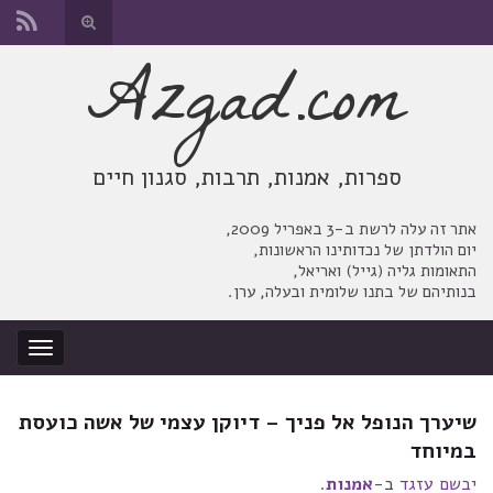
החלף
טופס
Azgad.com
Search for:
חיפוש
ספרות, אמנות, תרבות, סגנון חיים
אתר זה עלה לרשת ב-3 באפריל 2009,
יום הולדתן של נכדותינו הראשונות,
התאומות גליה (גייל) ואריאל,
בנותיהם של בתנו שלומית ובעלה, ערן.
החלף
ניווט
שיערך הנופל אל פניך – דיוקן עצמי של אשה כועסת
במיוחד
יבשם עזגד
ב-
אמנות
.