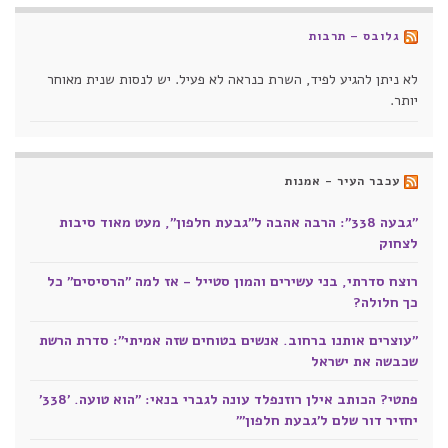
גלובס – תרבות
לא ניתן להגיע לפיד, השרת כנראה לא פעיל. יש לנסות שנית מאוחר
יותר.
עכבר העיר - אמנות
"גבעה 338": הרבה אהבה ל"גבעת חלפון", מעט מאוד סיבות
לצחוק
רוצח סדרתי, בני עשירים והמון סטייל - אז למה "הרסיסים" כל
כך חלולה?
"עוצרים אותנו ברחוב. אנשים בטוחים שזה אמיתי": סדרת הרשת
שכבשה את ישראל
פתטי? הכותב אילן רוזנפלד עונה לגברי בנאי: "הוא טועה. '338'
יחזיר דור שלם ל'גבעת חלפון'"