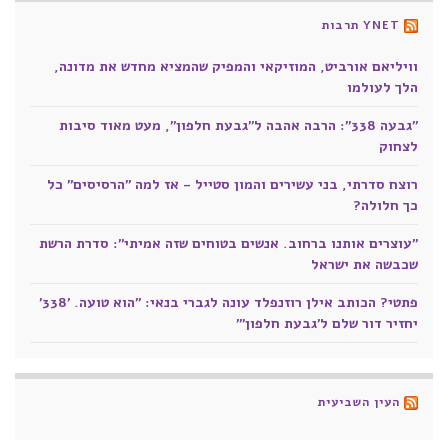
YNET תרבות
וויליאם אורביט, המוזיקאי והמפיק שהמציא מחדש את מדונה,
הלך לעולמו
"גבעה 338": הרבה אהבה ל"גבעת חלפון", מעט מאוד סיבות
לצחוק
רוצח סדרתי, בני עשירים והמון סטייל - אז למה "הרסיסים" כל
כך חלולה?
"עוצרים אותנו ברחוב. אנשים בטוחים שזה אמיתי": סדרת הרשת
שכבשה את ישראל
פתטי? הכותב אילן רוזנפלד עונה לגברי בנאי: "הוא טועה. '338'
יחזיר דור שלם ל'גבעת חלפון'"
העין השביעית