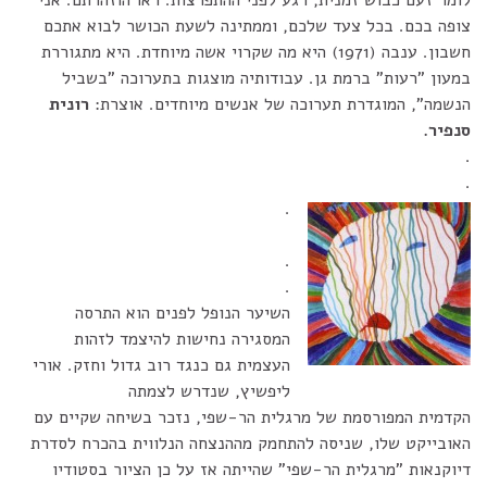
לומר זעם כבוש זמנית, רגע לפני ההתפרצות. ראו הוזהרתם. אני
צופה בכם. בכל צעד שלכם, וממתינה לשעת הכושר לבוא אתכם
חשבון. ענבה (1971) היא מה שקרוי אשה מיוחדת. היא מתגוררת
במעון "רעות" ברמת גן. עבודותיה מוצגות בתערוכה "בשביל
הנשמה", המוגדרת תערוכה של אנשים מיוחדים. אוצרת:
רונית
סנפיר.
.
.
.
.
.
השיער הנופל לפנים הוא התרסה
המסגירה נחישות להיצמד לזהות
העצמית גם כנגד רוב גדול וחזק. אורי
ליפשיץ, שנדרש לצמתה
הקדמית המפורסמת של מרגלית הר-שפי, נזכר בשיחה שקיים עם
האובייקט שלו, שניסה להתחמק מההנצחה הנלווית בהכרח לסדרת
דיוקנאות "מרגלית הר-שפי" שהייתה אז על כן הציור בסטודיו