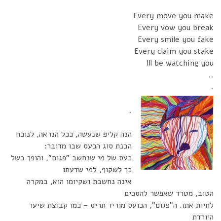
Every move you make
Every vow you break
Every smile you fake
Every claim you stake
Ill be watching you
..
.
.
הנה קליפ שנעשה, ככל הנראה, לנוכח
הבנת סוג הכעס שבו מדובר:
כעס של מי שנחשב "פגום", והופך בשל
כך לשקוף, למי שדעתו
אינה נחשבת ושקיומו הוא, במקרה
הטוב, מטרד שאפשר להסכים
לחיות אתו. ה"פגום", הכועס מוריד תריס – כמו קבוצת שיער
היורדת