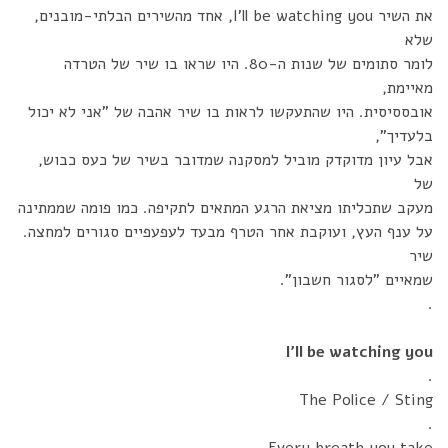
את השיר I’ll be watching you, אחד מהשירים הבלתי-מובנים,
שלא
לומר סתומים של שנות ה-80. היו שראו בו שיר של הטרדה
מאיימת,
אובססיסית. היו שהתעקשו לראות בו שיר אהבה של "אני לא יכול
בלעדיך",
אבל עיון מדוקדק מוביל למסקנה שמדובר בשיר של כעס כבוש,
של
מעקב שתכליתו מציאת הרגע המתאים לתקיפה. כמו פומה שממתינה
על ענף העץ, ועוקבת אחר הטרף מבעד לעפעפיים סגורים למחצה.
שיר
שמאיים "לסגור חשבון".
.
I’ll be watching you
.
The Police / Sting
.