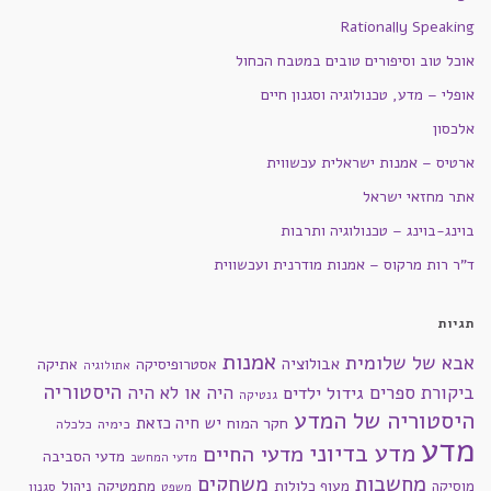
Rationally Speaking
אוכל טוב וסיפורים טובים במטבח הכחול
אופלי – מדע, טכנולוגיה וסגנון חיים
אלכסון
ארטיס – אמנות ישראלית עכשווית
אתר מחזאי ישראל
בוינג-בוינג – טכנולוגיה ותרבות
ד"ר רות מרקוס – אמנות מודרנית ועכשווית
תגיות
אמנות
אבא של שלומית
אבולוציה
אסטרופיסיקה
אתיקה
אתולוגיה
היסטוריה
ביקורת ספרים
היה או לא היה
גידול ילדים
גנטיקה
היסטוריה של המדע
חקר המוח
יש חיה כזאת
כימיה
כלכלה
מדע
מדע בדיוני
מדעי החיים
מדעי הסביבה
מדעי המחשב
מחשבות
משחקים
מוסיקה
מעוף כלולות
מתמטיקה
ניהול
סגנון
משפט