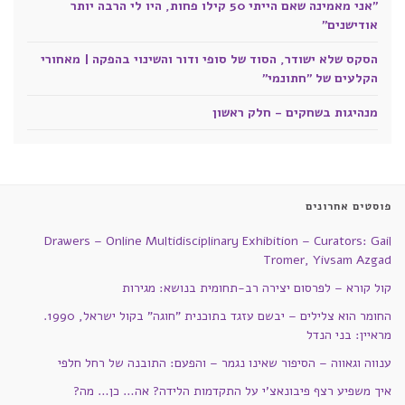
"אני מאמינה שאם הייתי 50 קילו פחות, היו לי הרבה יותר
אודישנים"
הסקס שלא ישודר, הסוד של סופי ודור והשינוי בהפקה | מאחורי
הקלעים של "חתונמי"
מנהיגות בשחקים - חלק ראשון
פוסטים אחרונים
Drawers – Online Multidisciplinary Exhibition – Curators: Gail
Tromer, Yivsam Azgad
קול קורא – לפרסום יצירה רב-תחומית בנושא: מגירות
החומר הוא צלילים – יבשם עזגד בתוכנית "חוגה" בקול ישראל, 1990.
מראיין: בני הנדל
ענווה וגאווה – הסיפור שאינו נגמר – והפעם: התובנה של רחל חלפי
איך משפיע רצף פיבונאצ'י על התקדמות הלידה? אה… כן… מה?