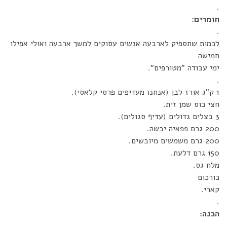
.
חומרים:
.
לכמות שתספיק לארבעה אנשים עסוקים למשך ארבעה ואולי אפילו
חמישה
ימי עבודה "מטורפים".
.
1 ק"ג אורז לבן (אנחנו מעדיפים פרסי קלאסי).
חצי כוס שמן זית.
3 בצלים גדולים (עדיף סגולים).
200 גרם פפאיה יבשה.
200 גרם משמשים מיובשים.
150 גרם דלעת.
מלח גס.
כורכום
קארי.
.
הכנה:
.