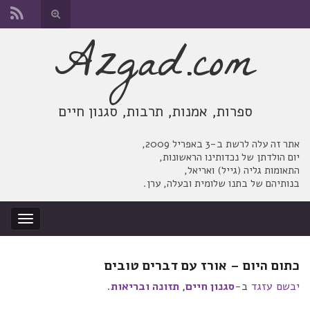
החלף
טופס
Azgad.com
Search for:
חיפוש
ספרות, אמנות, תרבות, סגנון חיים
אתר זה עלה לרשת ב-3 באפריל 2009,
יום הולדתן של נכדותינו הראשונות,
התאומות גליה (גייל) ואריאל,
בנותיהם של בתנו שלומית ובעלה, ערן.
החלף
ניווט
כתום היום – אורז עם דברים טובים
יבשם עזגד
ב-
סגנון חיים
,
תזונה ובריאות
.