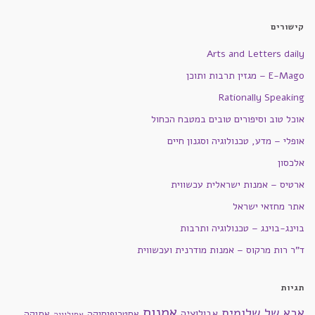
קישורים
Arts and Letters daily
E-Mago – מגזין תרבות ותוכן
Rationally Speaking
אוכל טוב וסיפורים טובים במטבח הכחול
אופלי – מדע, טכנולוגיה וסגנון חיים
אלכסון
ארטיס – אמנות ישראלית עכשווית
אתר מחזאי ישראל
בוינג-בוינג – טכנולוגיה ותרבות
ד"ר רות מרקוס – אמנות מודרנית ועכשווית
תגיות
אמנות
אבא של שלומית
אבולוציה
אסטרופיסיקה
אתיקה
אתולוגיה