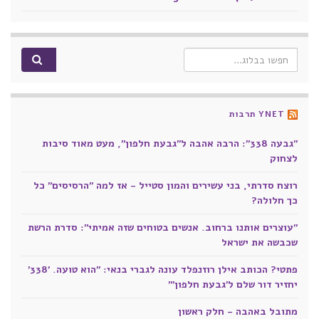
Search for:
YNET תרבות
"גבעה 338": הרבה אהבה ל"גבעת חלפון", מעט מאוד סיבות
לצחוק
רוצח סדרתי, בני עשירים והמון סטייל - אז למה "הרסיסים" כל
כך חלולה?
"עוצרים אותנו ברחוב. אנשים בטוחים שזה אמיתי": סדרת הרשת
שכבשה את ישראל
פתטי? הכותב אילן רוזנפלד עונה לגברי בנאי: "הוא טועה. '338'
יחזיר דור שלם ל'גבעת חלפון'"
מתובל באהבה - חלק ראשון