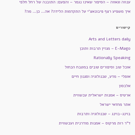
ענווה וגאווה – הסיפור שאינו נגמר – והפעם: התובנה של רחל חלפי
איך משפיע רצף פיבונאצ'י על התקדמות הלידה? אה… כן… מה?
קישורים
Arts and Letters daily
E-Mago – מגזין תרבות ותוכן
Rationally Speaking
אוכל טוב וסיפורים טובים במטבח הכחול
אופלי – מדע, טכנולוגיה וסגנון חיים
אלכסון
ארטיס – אמנות ישראלית עכשווית
אתר מחזאי ישראל
בוינג-בוינג – טכנולוגיה ותרבות
ד"ר רות מרקוס – אמנות מודרנית ועכשווית