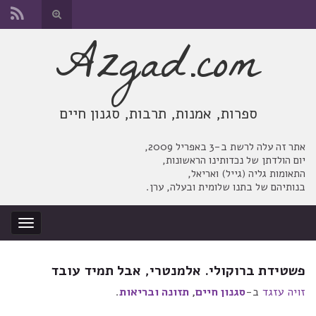
החלף
טופס
Azgad.com
Search for:
חיפוש
ספרות, אמנות, תרבות, סגנון חיים
אתר זה עלה לרשת ב-3 באפריל 2009,
יום הולדתן של נכדותינו הראשונות,
התאומות גליה (גייל) ואריאל,
בנותיהם של בתנו שלומית ובעלה, ערן.
החלף
ניווט
פשטידת ברוקולי. אלמנטרי, אבל תמיד עובד
זויה עזגד
ב-
סגנון חיים
,
תזונה ובריאות
.