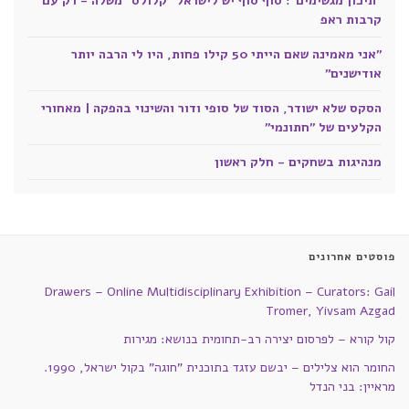
"תיכון מגשימים": סוף סוף יש לישראל "קלולס" משלה - רק עם
קרבות ראפ
"אני מאמינה שאם הייתי 50 קילו פחות, היו לי הרבה יותר
אודישנים"
הסקס שלא ישודר, הסוד של סופי ודור והשינוי בהפקה | מאחורי
הקלעים של "חתונמי"
מנהיגות בשחקים - חלק ראשון
פוסטים אחרונים
Drawers – Online Multidisciplinary Exhibition – Curators: Gail
Tromer, Yivsam Azgad
קול קורא – לפרסום יצירה רב-תחומית בנושא: מגירות
החומר הוא צלילים – יבשם עזגד בתוכנית "חוגה" בקול ישראל, 1990.
מראיין: בני הנדל