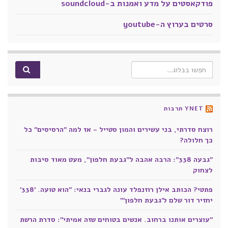
פודקאסטים על מדע ואמנות ב-soundcloud
סרטים בערוץ ה-youtube
Search for:
YNET תרבות
רוצח סדרתי, בני עשירים והמון סטייל - אז למה "הרסיסים" כל
כך חלולה?
"גבעה 338": הרבה אהבה ל"גבעת חלפון", מעט מאוד סיבות
לצחוק
פתטי? הכותב אילן רוזנפלד עונה לגברי בנאי: "הוא טועה. '338'
יחזיר דור שלם ל'גבעת חלפון'"
"עוצרים אותנו ברחוב. אנשים בטוחים שזה אמיתי": סדרת הרשת