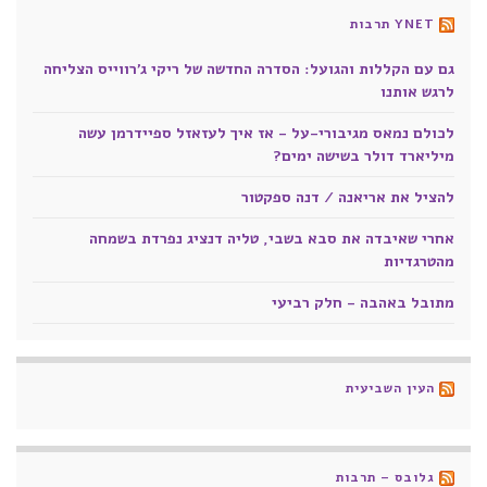
YNET תרבות
גם עם הקללות והגועל: הסדרה החדשה של ריקי ג'רווייס הצליחה
לרגש אותנו
לכולם נמאס מגיבורי-על - אז איך לעזאזל ספיידרמן עשה
מיליארד דולר בשישה ימים?
להציל את אריאנה / דנה ספקטור
אחרי שאיבדה את סבא בשבי, טליה דנציג נפרדת בשמחה
מהטרגדיות
מתובל באהבה - חלק רביעי
העין השביעית
גלובס – תרבות