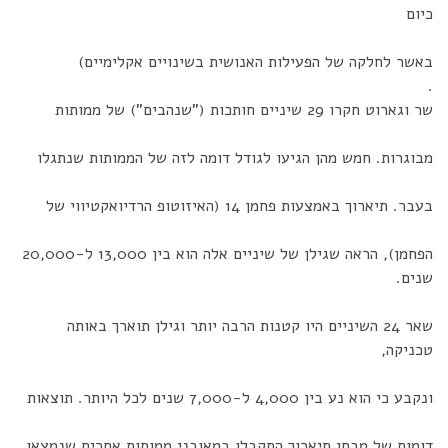
כיום
באשר לחלקה של הפעילות האנושית בשינויים אקלימיים)
.
שר וגארוט חקרו 29 שיניים חותכות ("שנהבים") של ממותות
מבוגרות. חמש מהן הגיעו לגודל דומה לזה של הממותות שנתגלו
בעבר. תיארוך באמצעות פחמן 14 (האיזוטופ הרדיואקטיווי של
הפחמן), הראה שגילן של שיניים אלה הוא בין 13,000 ל-20,000
שנים.
שאר 24 השיניים היו קטנות הרבה יותר וגילן תוארך באותה
טכניקה,
ונקבע כי הוא נע בין 4,000 ל-7,000 שנים לכל היותר. תוצאות
דומות של מבחן תיארוך התקבלו במאובני ממותות אחרים שנמצאו