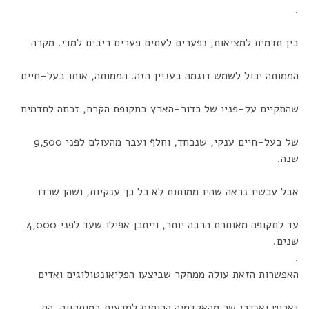
.
בין תדמית למציאות, נפערים לעתים פערים ריבים למדי. מקרה
הממותה יכול לשמש דוגמה בעניין הזה. הממותה, אותו בעל-חיים
שהתקיים על-פניו של כדור-הארץ בתקופת הקרח, זכתה לתדמית
של בעל-חיים ענקי, שנכחד, וחלף ועבר מהעולם לפני 9,500
שנה.
אבל עכשיו נראה שהיו ממותות לא כל כך ענקיות, ושהן שרדו
עד לתקופה מאוחרת הרבה יותר, וייתכן אפילו שעד לפני 4,000
שנים.
.
האפשרות הזאת עולה ממחקר שביצעו הפליאונטולוגים ואדים
גארוט ואנדרי שר מהאקדמיה הרוסית למדעים במוסקווה. הם