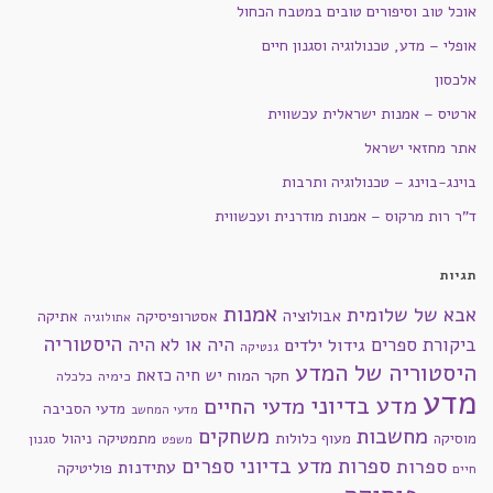
אוכל טוב וסיפורים טובים במטבח הכחול
אופלי – מדע, טכנולוגיה וסגנון חיים
אלכסון
ארטיס – אמנות ישראלית עכשווית
אתר מחזאי ישראל
בוינג-בוינג – טכנולוגיה ותרבות
ד"ר רות מרקוס – אמנות מודרנית ועכשווית
תגיות
אמנות
אבא של שלומית
אבולוציה
אסטרופיסיקה
אתיקה
אתולוגיה
היסטוריה
ביקורת ספרים
היה או לא היה
גידול ילדים
גנטיקה
היסטוריה של המדע
חקר המוח
יש חיה כזאת
כימיה
כלכלה
מדע
מדע בדיוני
מדעי החיים
מדעי הסביבה
מדעי המחשב
מחשבות
משחקים
מוסיקה
מעוף כלולות
מתמטיקה
ניהול
סגנון
משפט
ספרות מדע בדיוני
ספרים
ספרות
עתידנות
פוליטיקה
חיים