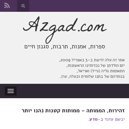
החלף
טופס
Azgad.com
Search for:
חיפוש
ספרות, אמנות, תרבות, סגנון חיים
אתר זה עלה לרשת ב-3 באפריל 2009,
יום הולדתן של נכדותינו הראשונות,
התאומות גליה (גייל) ואריאל,
בנותיהם של בתנו שלומית ובעלה, ערן.
החלף
ניווט
זהירות, הממותה – ממותות קטנות נהנו יותר
יבשם עזגד
ב-
מדע
.