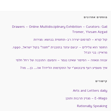
פוסטים אחרונים
Drawers – Online Multidisciplinary Exhibition – Curators: Gail
Tromer, Yivsam Azgad
קול קורא – לפרסום יצירה רב-תחומית בנושא: מגירות
החומר הוא צלילים – יבשם עזגד בתוכנית "חוגה" בקול ישראל, 1990.
מראיין: בני הנדל
ענווה וגאווה – הסיפור שאינו נגמר – והפעם: התובנה של רחל חלפי
איך משפיע רצף פיבונאצ'י על התקדמות הלידה? אה… כן… מה?
קישורים
Arts and Letters daily
E-Mago – מגזין תרבות ותוכן
Rationally Speaking