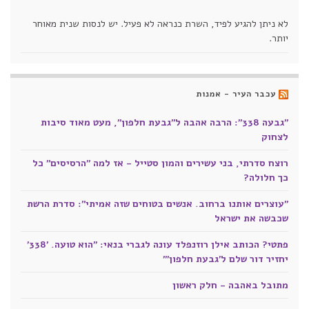
לא ניתן להגיע לפיד, השרת כנראה לא פעיל. יש לנסות שנית מאוחר
יותר.
עכבר העיר - אמנות
"גבעה 338": הרבה אהבה ל"גבעת חלפון", מעט מאוד סיבות
לצחוק
רוצח סדרתי, בני עשירים והמון סטייל - אז למה "הרסיסים" כל
כך חלולה?
"עוצרים אותנו ברחוב. אנשים בטוחים שזה אמיתי": סדרת הרשת
שכבשה את ישראל
פתטי? הכותב אילן רוזנפלד עונה לגברי בנאי: "הוא טועה. '338'
יחזיר דור שלם ל'גבעת חלפון'"
מתובל באהבה - חלק ראשון