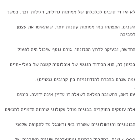
לא היו די טובים לכלכלתן של ממותות גדולות, רגילות. וכך, במשך
השנים, התפתחו באי ממותות קטנות יותר, שהתאימו את עצמן
לסביבה
החדשה, ובעיקר ללחץ התזונתי. גורם נוסף שיכול היה לפעול
בכיוון זה, הוא הבידוד הגנטי של אוכלוסיה קטנה של בעלי-חיים
(מה שגרם בהכרח להזדווגויות בין קרובים גנטיים).
.
עם זאת, התשובה המלאה לשאלה זו עדיין אינה ידועה. בימים
אלה עוסקים החוקרים בבניית מודל אקולוגי שיהווה הדמייה לתנאים
הבוטניים והזואולוגיים ששררו באי וראנגל עד לתקופה שלפני
4,000 שנה. במקביל נבחנות ומתוארכות שיניים מאובנות של