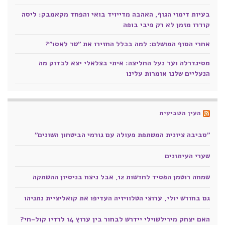
בעיות דימוי הגוף, האהבה מדייויד בואי והפחד מקאמבק: ליסה
קודרו מזמן לא רק פיבי בופה
אחרי הסוף המושלם: למה בכלל החזירו את "טד לאסו"?
מסינדרלה ועד נעל החליצה: איתי בצלאלי יצא לבדוק מה
הנעליים שלנו אומרות עלינו
העין השביעית
"סביבה ציונית המשתפת פעולה עם גורמי הביטחון השונים"
שערי העיתונים
שמחה רוטמן הפסיד לחדשות 12, אבל ניצח בניסיון ההשתקה
גם בחודש יולי, ערוצי הטלוויזיה העדיפו את קואליציית נתניהו
האם יצחק מירילשוילי יידרש לבחור בין ערוץ 14 לרדיו קול-חי?