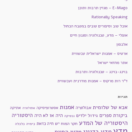
E-Mago – מגזין תרבות ותוכן
Rationally Speaking
אוכל טוב וסיפורים טובים במטבח הכחול
אופלי – מדע, טכנולוגיה וסגנון חיים
אלכסון
ארטיס – אמנות ישראלית עכשווית
אתר מחזאי ישראל
בוינג-בוינג – טכנולוגיה ותרבות
ד"ר רות מרקוס – אמנות מודרנית ועכשווית
תגיות
אמנות
אבא של שלומית
אבולוציה
אסטרופיסיקה
אתיקה
אתולוגיה
היסטוריה
ביקורת ספרים
היה או לא היה
גידול ילדים
גנטיקה
היסטוריה של המדע
חקר המוח
יש חיה כזאת
כימיה
כלכלה
מדע
מדע בדיוני
מדעי החיים