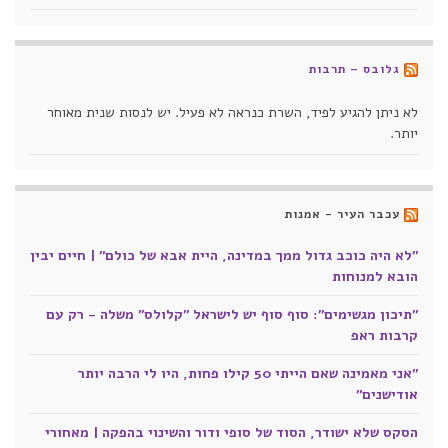
גלובס – תרבות
לא ניתן להגיע לפיד, השרת כנראה לא פעיל. יש לנסות שנית מאוחר
יותר.
עכבר העיר - אמנות
"לא היה כוכב גדול ממך במדינה, היית אבא של כולם" | חיים יבין
הובא למנוחות
"תיכון מגשימים": סוף סוף יש לישראל "קלולס" משלה - רק עם
קרבות ראפ
"אני מאמינה שאם הייתי 50 קילו פחות, היו לי הרבה יותר
אודישנים"
הסקס שלא ישודר, הסוד של סופי ודור והשינוי בהפקה | מאחורי