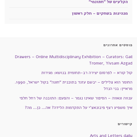
הקלעים של "חתונמי"
מנהיגות בשחקים - חלק ראשון
פוסטים אחרונים
Drawers – Online Multidisciplinary Exhibition – Curators: Gail
Tromer, Yivsam Azgad
קול קורא – לפרסום יצירה רב-תחומית בנושא: מגירות
החומר הוא צלילים – יבשם עזגד בתוכנית "חוגה" בקול ישראל, 1990.
מראיין: בני הנדל
ענווה וגאווה – הסיפור שאינו נגמר – והפעם: התובנה של רחל חלפי
איך משפיע רצף פיבונאצ'י על התקדמות הלידה? אה… כן… מה?
קישורים
Arts and Letters daily