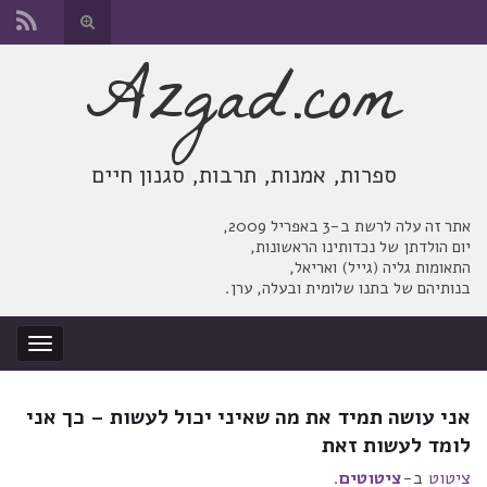
החלף
טופס
Azgad.com
Search for:
חיפוש
ספרות, אמנות, תרבות, סגנון חיים
אתר זה עלה לרשת ב-3 באפריל 2009,
יום הולדתן של נכדותינו הראשונות,
התאומות גליה (גייל) ואריאל,
בנותיהם של בתנו שלומית ובעלה, ערן.
החלף
ניווט
אני עושה תמיד את מה שאיני יכול לעשות – כך אני
לומד לעשות זאת
ציטוט
ב-
ציטוטים
.