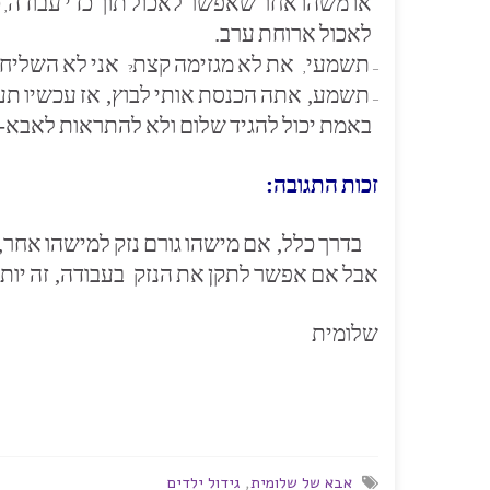
או
משהו
אחר
שאפשר
לאכול
תוך
כדי
עבודה
כ
,
לאכול
ארוחת
ערב.
תשמעי
את
לא
מגזימה
קצת
אני
לא
השליח
?
,
–
תשמע, אתה
הכנסת
אותי
לבוץ, אז
עכשיו
תעז
–
באמת
יכול
להגיד
שלום
ולא
להתראות
לאבא-ש
זכות
התגובה:
בדרך
כלל, אם
מישהו
גורם
נזק
למישהו
אחר, 
אבל
אם
אפשר
לתקן
את
הנזק
בעבודה, זה
יות
שלומית
אבא של שלומית
,
גידול ילדים