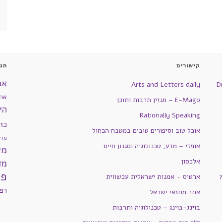
קישורים
תגי
אב
Arts and Letters daily
D
את
E-Mago – מגזין תרבות ותוכן
הי
Rationally Speaking
כז
אוכל טוב וסיפורים טובים במטבח הכחול
מדע
אופלי – מדע, טכנולוגיה וסגנון חיים
מש
אלכסון
מד
פי
ארטיס – אמנות ישראלית עכשווית
רפ
אתר מחזאי ישראל
בוינג-בוינג – טכנולוגיה ותרבות