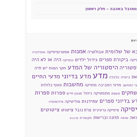
מתובל באהבה - חלק ראשון
ות
אמנות
א של שלומית
אבולוציה
אסטרופיסיקה
אתולוגיה
ביקורת ספרים
היה או לא היה
גידול ילדים
יקה
גנטיקה
היסטוריה של המדע
סטוריה
חקר המוח
יש חיה
מדע
מדע בדיוני
מדעי החיים
את
כימיה
כלכלה
מחשבות
מדעי הסביבה
מוסיקה
מעוף כלולות
י המחשב
חקים
ספרות
ספרות
מתמטיקה
ניהול
סגנון חיים
משפט
ע בדיוני
ספרים
עתידנות
פוליטיקה
פילוסופיה
סיקה
ציטוטים
ציטוט
פרס נובל
פיסיקה גרעינית
ואה
תזונה ובריאות
שואה
תקשורת
תרבות