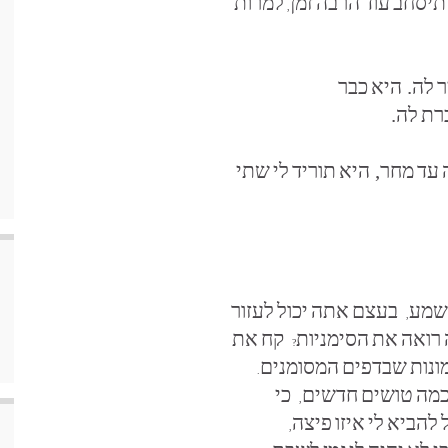
תיסחב
עוד
הרבה
זמן
למרות
,
ר
לה. היא
כבר
רת
לה.
עד
מחר, היא
תוריד
לי
שתי
שמע
בעצם
אתה
יכול
לעזור
,
רואה
את
הסימניות
קח
את
?
נות
שבדפים
המסומנים
.
מה
טושים
חדשים
כי
,
להביא
לי
איזו
פיצה
,