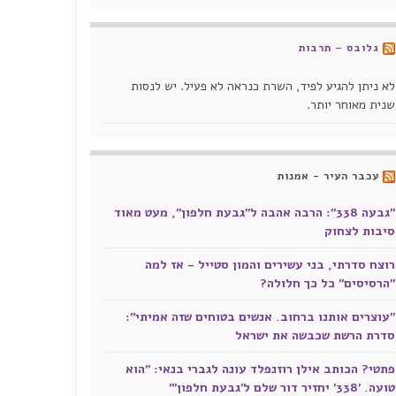
גלובס – תרבות
לא ניתן להגיע לפיד, השרת כנראה לא פעיל. יש לנסות
שנית מאוחר יותר.
עכבר העיר - אמנות
"גבעה 338": הרבה אהבה ל"גבעת חלפון", מעט מאוד
סיבות לצחוק
רוצח סדרתי, בני עשירים והמון סטייל - אז למה
"הרסיסים" כל כך חלולה?
"עוצרים אותנו ברחוב. אנשים בטוחים שזה אמיתי":
סדרת הרשת שכבשה את ישראל
פתטי? הכותב אילן רוזנפלד עונה לגברי בנאי: "הוא
טועה. '338' יחזיר דור שלם ל'גבעת חלפון'"