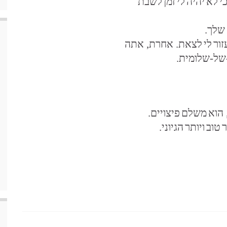
י
לא
יהיה
לי
זמן
לשבת
שלך.
ור
לי
לצאת. אחרת, אתה
ל-שלומית.
הוא
משלם
פיצויים.
ר
טוב
ויותר
הגיוני.