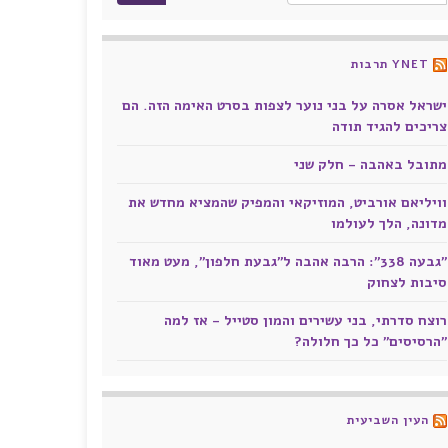
YNET תרבות
ישראל אסרה על בני נוער לצפות בסרט האימה הזה. הם
צריכים להגיד תודה
מתובל באהבה - חלק שני
וויליאם אורביט, המוזיקאי והמפיק שהמציא מחדש את
מדונה, הלך לעולמו
"גבעה 338": הרבה אהבה ל"גבעת חלפון", מעט מאוד
סיבות לצחוק
רוצח סדרתי, בני עשירים והמון סטייל - אז למה
"הרסיסים" כל כך חלולה?
העין השביעית