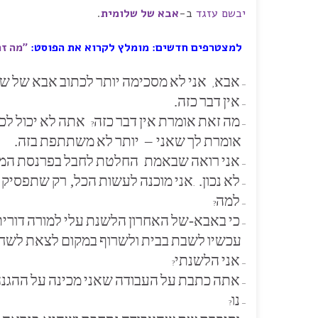
יבשם עזגד
ב-
אבא של שלומית
.
למצטרפים חדשים: מומלץ לקרוא את הפוסט:
"מה זה
אבא
אני
לא
מסכימה
יותר
לכתוב
אבא
של
של
,
–
אין
דבר
כזה.
–
מה
זאת
אומרת
אין
דבר
כזה
אתה
לא
יכול
לכ
?
–
אומרת
לך
שאני –
יותר
לא
משתתפת
בזה.
אני
רואה
שבאמת
החלטת
לחבל
בפרנסת
המ
–
לא
נכון.
אני
מוכנה
לעשות
הכל, רק
שתפסיק
.
–
למה
?
–
כי
באבא-של
האחרון
הלשנת
עלי
למורה
דורית
–
עכשיו
לשבת
בבית
ולשרוף
במקום
לצאת
לשח
אני
הלשנתי
?
–
אתה
כתבת
על
העבודה
שאני
מכינה
על
ההגנ
–
נו
?
–