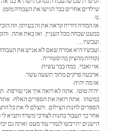
וסיפרת
שם
שהעבודה
נסחבת
ושהיא כנראה 
–
שילדים
אחרים
כבר
הגישו
את
העבודה
מזמן
?
נו
?
–
אז
המורה
דורית
קראה
את
זה
בעיתון
וזה
הזכי
,
–
כמעט
שכחה
מכל
העניין
ואז
באת
אתה
והזכ
,
,
ועכשיו…
–
ועכשיו
היא
אמרה
שאם
לא
אגיש
את
העבודה
–
נקודות
מהציון
בהיסטוריה.
אוי
ואבוי.
כמה
כבר
עשית
?
.
–
ארבעה
פרקים
מתוך
תשעה
עשר.
–
אז
מה
יהיה
?
–
יהיה
טוטו.
אתה
לא
רואה
איך
אני
שורפת
ת
?
.
–
במשהו.
אתה
רואה
את
הספרים
האלה
אתה
?
.
הספרים
לחנות
הצילום
ותצלם
לי
את
כל
התמו
,
אחר
כך
תעבור
בחנות
לצורכי
משרד
ותביא
לי
כ
הישנים
יתייבשו
לגמרי
עוד
מעט
ואתה
גם
יכול
.