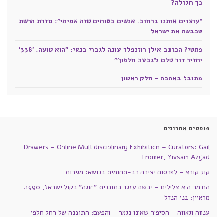
כך חלולה?
"עוצרים אותנו ברחוב. אנשים בטוחים שזה אמיתי": סדרת הרשת
שכבשה את ישראל
פתטי? הכותב אילן רוזנפלד עונה לגברי בנאי: "הוא טועה. '338'
יחזיר דור שלם ל'גבעת חלפון'"
מתובל באהבה - חלק ראשון
פוסטים אחרונים
Drawers – Online Multidisciplinary Exhibition – Curators: Gail
Tromer, Yivsam Azgad
קול קורא – לפרסום יצירה רב-תחומית בנושא: מגירות
החומר הוא צלילים – יבשם עזגד בתוכנית "חוגה" בקול ישראל, 1990.
מראיין: בני הנדל
ענווה וגאווה – הסיפור שאינו נגמר – והפעם: התובנה של רחל חלפי