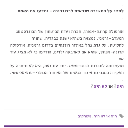
.
לחצו על התשובה שנראית לכם נכונה – ותדעו את האמת
.
אורסולה קרונה-אפוהן, חברת ועדת הביטחון של הבונדסטאג
המערב-גרמני, נמצאה כשהיא ישנה בבגדיה, שתויה
לחלוטין, על גדת נחל באיזור רוזנהיים בדרום גרמניה. אורסולה
קרונה-אפוהן, שהיא אם לארבעה ילדים, הודיעה כי לא תציג עוד
את
מועמדותה לחברות בבונדסטאג. יחד עם זאת, היא לא וויתרה על
תפקידה כמנהיגת איגוד הנשים של האיחוד הנוצרי-סוציאליסטי.
.
היה
? או
לא היה
?
היה או לא היה
,
משחקים