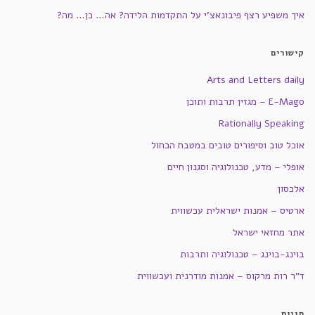
איך משפיע רצף פיבונאצ'י על התקדמות הלידה? אה… כן… מה?
קישורים
Arts and Letters daily
E-Mago – מגזין תרבות ותוכן
Rationally Speaking
אוכל טוב וסיפורים טובים במטבח הכחול
אופלי – מדע, טכנולוגיה וסגנון חיים
אלכסון
ארטיס – אמנות ישראלית עכשווית
אתר מחזאי ישראל
בוינג-בוינג – טכנולוגיה ותרבות
ד"ר רות מרקוס – אמנות מודרנית ועכשווית
תגיות