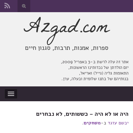
החלף
טופס
Azgad.com
Search for:
חיפוש
ספרות, אמנות, תרבות, סגנון חיים
אתר זה עלה לרשת ב-3 באפריל 2009,
יום הולדתן של נכדותינו הראשונות,
התאומות גליה (גייל) ואריאל,
בנותיהם של בתנו שלומית ובעלה, ערן.
החלף
ניווט
היה או לא היה – כששותים, לא נבחרים
יבשם עזגד
ב-
משחקים
.