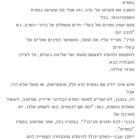
נמסיס
והפכה את קערתו על-פיה. וזה אולי מה שעושה נמסיס
האסטרונומי. בכל
פעם שמין מסוים של בעלי-חיים משתלט על כדור-הארץ, בא
"כוכב יום
הדין", מוריד עליו את המסך, ומאפשר למינים אחרים של
בעלי-חיים
להתפתח ולהשיג לעצמם מעמד של שליטה בעולם, עד לעידן
ההכחדה הבא,
וחוזר חלילה.
איש אינו יודע אם נמסיס הוא חלק מהמציאות, או משל שלא היה.
אבל
זה, כמובן, לא הפריע לסופר המדע הבדיוני אייזיק אסימוב, לשאול
שאלות נוספות, כמו: "ומה אם לנמסיס, כמו לשמש שלנו, יש
מערכת של
כוכבי-לכת החגים סביבו?". במקרה כזה, אמר אסימוב בספרו
"נמסיס",
ייתכן שבני-האדם יוכלו להימלט מההכחדה הצפוייה להם