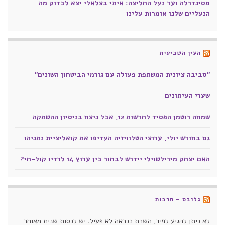
מסינדרלה ועד נעל החליצה: איתי בצלאלי יצא לבדוק מה
הנעליים שלנו אומרות עלינו
העין השביעית
"סביבה ציונית המשתפת פעולה עם גורמי הביטחון השונים"
שערי העיתונים
שמחה רוטמן הפסיד לחדשות 12, אבל ניצח בניסיון ההשתקה
גם בחודש יולי, ערוצי הטלוויזיה העדיפו את קואליציית נתניהו
האם יצחק מירילשוילי יידרש לבחור בין ערוץ 14 לרדיו קול-חי?
גלובס – תרבות
לא ניתן להגיע לפיד, השרת כנראה לא פעיל. יש לנסות שנית מאוחר