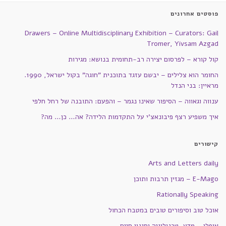
פוסטים אחרונים
Drawers – Online Multidisciplinary Exhibition – Curators: Gail
Tromer, Yivsam Azgad
קול קורא – לפרסום יצירה רב-תחומית בנושא: מגירות
החומר הוא צלילים – יבשם עזגד בתוכנית "חוגה" בקול ישראל, 1990.
מראיין: בני הנדל
ענווה וגאווה – הסיפור שאינו נגמר – והפעם: התובנה של רחל חלפי
איך משפיע רצף פיבונאצ'י על התקדמות הלידה? אה… כן… מה?
קישורים
Arts and Letters daily
E-Mago – מגזין תרבות ותוכן
Rationally Speaking
אוכל טוב וסיפורים טובים במטבח הכחול
אופלי – מדע, טכנולוגיה וסגנון חיים