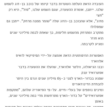
העובדה הזאת העלתה השערות בדבר קיומו של כוכב בן-זוג לשמש
שלנו. ייתכן, אומרת ההשערה, שגם השמש שלנו, "סול", היא רק
"חצי
מזוג", אלא שהכוכב בן-הזוג שלה "שומר ממנה מרחק". ייתכן גם
שמסלולו
מתקרב ומתרחק מהשמש חליפות, כך שאחת לכמה מיליוני שנים
הוא חוזר
ומגיע לקרבתה.
האפשרות ההיפותטית הזאת אומצה על-ידי הפיסיקאי לואיס
אלווארז
ובנו הגיאולוג, וולטר אלווארז, שהעלו את ההשערה בדבר
אסטרואיד ענק
שפגע בכדור-הארץ לפני כ-65 מיליון שנים וגרם בין היתר
להכחדת הדינוזאורים
ומינים נוספים של בעלי-חיים. על-פי התיאוריה שלהם, "מתקפות
אסטרואידים" על כדור-הארץ מתרחשות מדי כמה מיליוני שנים,
באופן