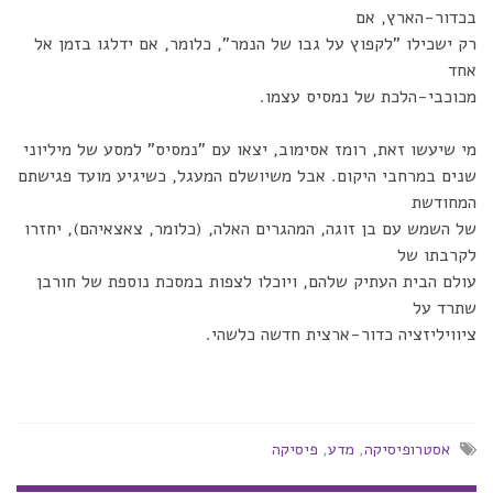
בכדור-הארץ, אם
רק ישכילו "לקפוץ על גבו של הנמר", כלומר, אם ידלגו בזמן אל
אחד
מכוכבי-הלכת של נמסיס עצמו.
מי שיעשו זאת, רומז אסימוב, יצאו עם "נמסיס" למסע של מיליוני
שנים במרחבי היקום. אבל משיושלם המעגל, כשיגיע מועד פגישתם
המחודשת
של השמש עם בן זוגה, המהגרים האלה, (כלומר, צאצאיהם), יחזרו
לקרבתו של
עולם הבית העתיק שלהם, ויוכלו לצפות במסכת נוספת של חורבן
שתרד על
ציוויליזציה כדור-ארצית חדשה כלשהי.
אסטרופיסיקה
,
מדע
,
פיסיקה