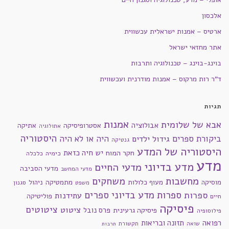
אלכסון
ארטיס – אמנות ישראלית עכשווית
אתר מחזאי ישראל
בוינג-בוינג – טכנולוגיה ותרבות
ד"ר רות מרקוס – אמנות מודרנית ועכשווית
תגיות
אמנות
אבא של שלומית
אבולוציה
אסטרופיסיקה
אתיקה
אתולוגיה
היסטוריה
ביקורת ספרים
היה או לא היה
גידול ילדים
גנטיקה
היסטוריה של המדע
חקר המוח
יש חיה כזאת
כימיה
כלכלה
מדע
מדע בדיוני
מדעי החיים
מדעי הסביבה
מדעי המחשב
מחשבות
משחקים
מוסיקה
מעוף כלולות
מתמטיקה
ניהול
סגנון
משפט
ספרות מדע בדיוני
ספרים
ספרות
עתידנות
פוליטיקה
חיים
פיסיקה
ציטוטים
ציטוט
פרס נובל
פיסיקה גרעינית
פילוסופיה
רפואה
תזונה ובריאות
שואה
תקשורת
תרבות