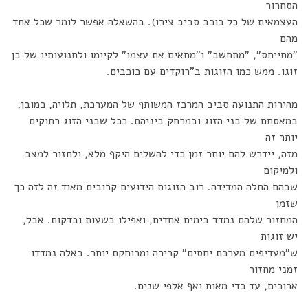
הסחרור
העצמאית של כל כוכב סביב צירו). בהשאלה אפשר לומר שכל אחד
מהם
"מתייחס", "מתחשב" ו"מתאים את עצמו" לקיומו ולתנועותיו של בן
זוגו. ממש כמו הזוגות ב"רוקדים עם כוכבים.
מהירות התנועה סביב המרכז המשותף של המערכת, תלויה, כמובן,
במאסתם של בני הזוג ובמרחק ביניהם. ככל שבני הזוג רחוקים
יותר זה
מזה, יידרש להם יותר זמן כדי להשלים היקף מלא, ולחזור למצב
ולמיקום
שבהם החלה המדידה. רוב הזוגות הידועים קרובים מאוד זה לזה כך
שזמן
המחזור שלהם נמדד בימים אחדים, ואפילו בשעות ובדקות. אבל,
יש זוגות
ש"מעדיפים מערכת יחסים" קרירה ומרוחקת יותר. באלה נמדדו
זמני מחזור
ארוכים, עד כדי מאות ואף אלפי שנים.