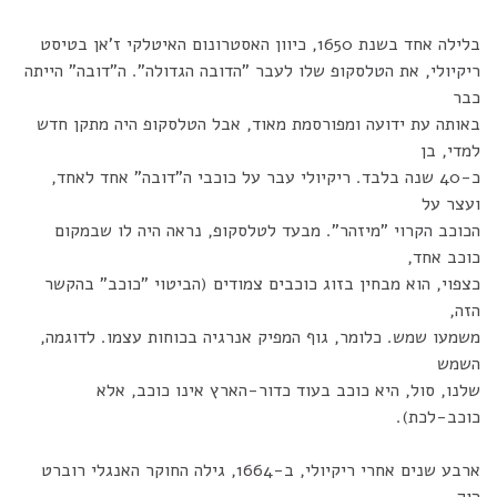
בלילה אחד בשנת 1650, כיוון האסטרונום האיטלקי ז'אן בטיסט
ריקיולי, את הטלסקופ שלו לעבר "הדובה הגדולה". ה"דובה" הייתה
כבר
באותה עת ידועה ומפורסמת מאוד, אבל הטלסקופ היה מתקן חדש
למדי, בן
כ-40 שנה בלבד. ריקיולי עבר על כוכבי ה"דובה" אחד לאחד,
ועצר על
הכוכב הקרוי "מיזהר". מבעד לטלסקופ, נראה היה לו שבמקום
כוכב אחד,
כצפוי, הוא מבחין בזוג כוכבים צמודים (הביטוי "כוכב" בהקשר
הזה,
משמעו שמש. כלומר, גוף המפיק אנרגיה בכוחות עצמו. לדוגמה,
השמש
שלנו, סול, היא כוכב בעוד כדור-הארץ אינו כוכב, אלא
כוכב-לכת).
ארבע שנים אחרי ריקיולי, ב-1664, גילה החוקר האנגלי רוברט