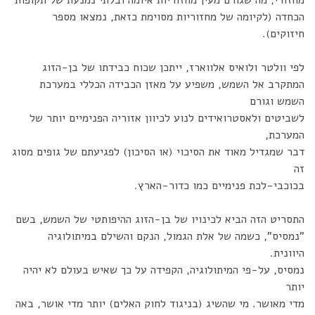
מחזורי, מה שגורם מעין מחזוריות איומה ובלתי נמנעת של תקופות
הכחדה (לקיומה של מחזוריות מסוימת כזאת, נמצאו מספר
חיזוקים).
לפי וולטר ולואיס אלווארז, ייתכן שכוח כבידתו של בן-הזוג
המתקרב אל השמש, משפיע על מאזן הכבידה הכללי במערכת
השמש וגורם
לשביטים ולאסטרואידים לנוע לכיוון אזוריה הפנימיים יותר של
המערכת,
דבר שמגדיל מאוד את הסיכוי (או הסיכון) לפגיעתם של גופים מסוג
זה
בכוכבי-לכת פנימיים כמו כדור-הארץ.
התסריט הזה הביא לכינויו של בן-הזוג ההיפותטי של השמש, בשם
"נמסיס", כשמה של אלת הגמול, הנקם והשילם במיתולוגיה
היוונית.
נמסיס, על-פי המיתולוגיה, הקפידה על כך שאיש בעולם לא יהיה
יותר
מדי מאושר. מי שהשיג (בניגוד לחוק האלים) יותר מדי אושר, באה