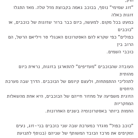
הוק,
"זוג שמימי" נוסף, בכוכב גאמה בקבוצת מזל טלה. מאז התגלו
זוגות כאלה
כמעט בכל מקום. למעשה, כיום כבר ברור שזוגות של כוכבים, או
"כוכבים
כפולים" כפי שקרא להם האסטרונום האנגלי סר ויליאם הרשל, הם
הרוב בין
כוכבי השמים.
העובדה שהכוכבים "מעדיפים" להתארגן בזוגות, נראית כיום
מהותית
לתהליכי ההתפתחות, ולעצם קיומם של הכוכבים. הדרך שבה מערכת
היחסים
הזוגית משפיעה על מחזור חייהם של הכוכבים, היא אחת מהשאלות
המחקריות
החמות ביותר באסטרונומיה בשנים האחרונות.
"כוכב כפול" מוגדר כמערכת שבה שני כוכבים בני-זוג, נעים
ומקיפים את מרכז הכובד המשותף של שניהם (בנוסף לתנועת