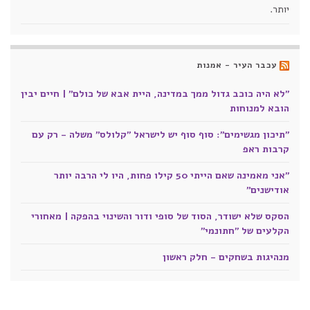
יותר.
עכבר העיר - אמנות
"לא היה כוכב גדול ממך במדינה, היית אבא של כולם" | חיים יבין
הובא למנוחות
"תיכון מגשימים": סוף סוף יש לישראל "קלולס" משלה - רק עם
קרבות ראפ
"אני מאמינה שאם הייתי 50 קילו פחות, היו לי הרבה יותר
אודישנים"
הסקס שלא ישודר, הסוד של סופי ודור והשינוי בהפקה | מאחורי
הקלעים של "חתונמי"
מנהיגות בשחקים - חלק ראשון