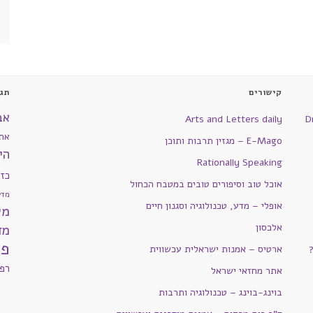
קישורים
תגי
אב
Arts and Letters daily
D
את
E-Mago – מגזין תרבות ותוכן
הי
Rationally Speaking
כז
אוכל טוב וסיפורים טובים במטבח הכחול
מדע
אופלי – מדע, טכנולוגיה וסגנון חיים
מש
אלכסון
מד
פי
ארטיס – אמנות ישראלית עכשווית
רפ
אתר מחזאי ישראל
בוינג-בוינג – טכנולוגיה ותרבות