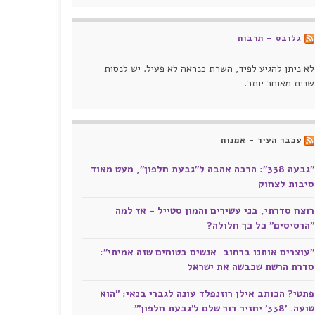
גלובס – תרבות
לא ניתן להגיע לפיד, השרת כנראה לא פעיל. יש לנסות
שנית מאוחר יותר.
עכבר העיר - אמנות
"גבעה 338": הרבה אהבה ל"גבעת חלפון", מעט מאוד
סיבות לצחוק
רוצח סדרתי, בני עשירים והמון סטייל - אז למה
"הרסיסים" כל כך חלולה?
"עוצרים אותנו ברחוב. אנשים בטוחים שזה אמיתי":
סדרת הרשת שכבשה את ישראל
פתטי? הכותב אילן רוזנפלד עונה לגברי בנאי: "הוא
טועה. '338' יחזיר דור שלם ל'גבעת חלפון'"