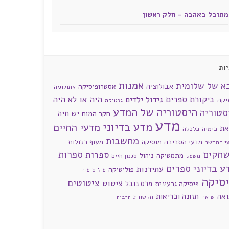
מתובל באהבה - חלק ראשון
ות
אמנות
א של שלומית
אבולוציה
אסטרופיסיקה
אתולוגיה
ביקורת ספרים
היה או לא היה
גידול ילדים
יקה
גנטיקה
היסטוריה של המדע
סטוריה
חקר המוח
יש חיה
מדע
מדע בדיוני
מדעי החיים
את
כימיה
כלכלה
מחשבות
מדעי הסביבה
מוסיקה
מעוף כלולות
י המחשב
חקים
ספרות
ספרות
מתמטיקה
ניהול
סגנון חיים
משפט
ע בדיוני
ספרים
עתידנות
פוליטיקה
פילוסופיה
סיקה
ציטוטים
ציטוט
פרס נובל
פיסיקה גרעינית
ואה
תזונה ובריאות
שואה
תקשורת
תרבות