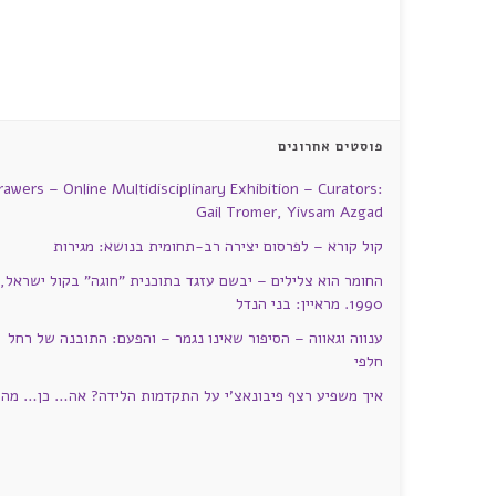
פוסטים אחרונים
rawers – Online Multidisciplinary Exhibition – Curators:
Gail Tromer, Yivsam Azgad
קול קורא – לפרסום יצירה רב-תחומית בנושא: מגירות
החומר הוא צלילים – יבשם עזגד בתוכנית "חוגה" בקול ישראל,
1990. מראיין: בני הנדל
ענווה וגאווה – הסיפור שאינו נגמר – והפעם: התובנה של רחל
חלפי
איך משפיע רצף פיבונאצ'י על התקדמות הלידה? אה… כן… מה?