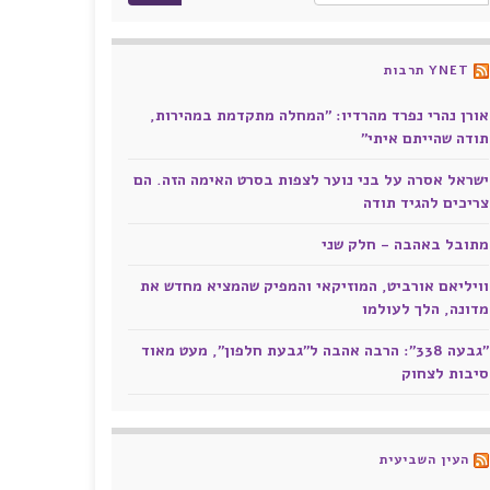
YNET תרבות
אורן נהרי נפרד מהרדיו: "המחלה מתקדמת במהירות,
תודה שהייתם איתי"
ישראל אסרה על בני נוער לצפות בסרט האימה הזה. הם
צריכים להגיד תודה
מתובל באהבה - חלק שני
וויליאם אורביט, המוזיקאי והמפיק שהמציא מחדש את
מדונה, הלך לעולמו
"גבעה 338": הרבה אהבה ל"גבעת חלפון", מעט מאוד
סיבות לצחוק
העין השביעית