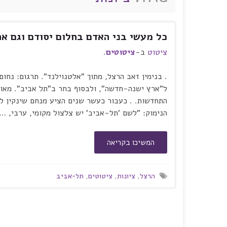
כל מעשי בני האדם בחלום יסודם וגם אח
ציטוט
ב-
ציטוטים
.
. בנימין זאב הרצל, מתוך "אלטנוילנד". תרגום: נחום
ל"ארץ ישנה-חדשה", ולבסוף בחר ב"תל אביב". מאוחר
התחדשות. . כעבור כעשר שנים הציע מנחם שינקין 
הנימוק: "לשם 'תל-אביב' יש צלצול מקומי, ערבי, …
המשיכו בקריאה
הרצל
,
ציונות
,
ציטוטים
,
תל-אביב