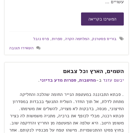
עשויים …
המשיכו בקריאה
בוריס פסטרנק
,
המלחמה הקרה
,
ספרות
,
פרס נובל
השאירו תגובה
השמים, הארץ וכל צבאם
יבשם עזגד
ב-
מחשבות
,
ספרות מדע בדיוני
.
. סבתא התבוננה במעטפת הנייר החומה שהלכה והחליקה
מתחת לדלת, אל תוך החדר. השליח התנשף בכבדות במסדרון
החיצוני, מנסה, בדבקות לא מצויה, להשלים את משימתו.
סבתא רכנה, מבלי לכופף את ברכיה, מתניה משמשות לה כציר
משומן היטב. היא שלפה את המעטפה מן החריץ והזדקפה שוב.
בחוץ פסקו ההתנשפויות. מישהו טפח על מכנסיו לנקותם. אחר