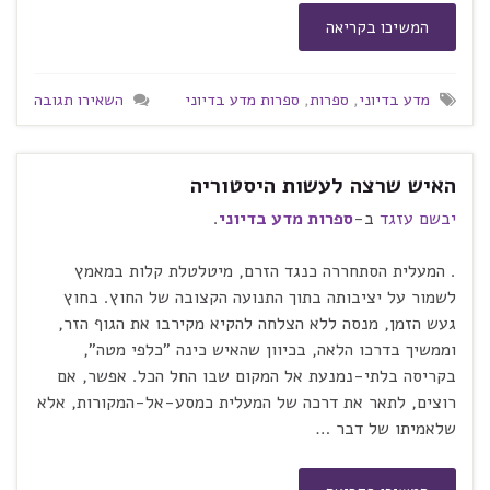
המשיכו בקריאה
מדע בדיוני
,
ספרות
,
ספרות מדע בדיוני
השאירו תגובה
האיש שרצה לעשות היסטוריה
יבשם עזגד
ב-
ספרות מדע בדיוני
.
. המעלית הסתחררה כנגד הזרם, מיטלטלת קלות במאמץ
לשמור על יציבותה בתוך התנועה הקצובה של החוץ. בחוץ
געש הזמן, מנסה ללא הצלחה להקיא מקירבו את הגוף הזר,
וממשיך בדרכו הלאה, בכיוון שהאיש כינה "כלפי מטה",
בקריסה בלתי-נמנעת אל המקום שבו החל הכל. אפשר, אם
רוצים, לתאר את דרכה של המעלית כמסע-אל-המקורות, אלא
שלאמיתו של דבר …