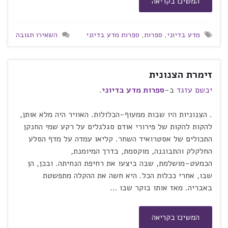
המשיכו בקריאה
מדע בדיוני
,
ספרות
,
ספרות מדע בדיוני
השאירו תגובה
זימרת הצנונית
יבשם עזגד
ב-
ספרות מדע בדיוני
.
. הצנוניות היו שבות ממעוף-הכלולות. האוויר היה מלא אותן,
להקות להקות של פירורי אודם סגלגלים על רקע שמי החנקן
התכולים של אסטרואיד השחר. קליאו עמדה על מדף הסלע
החלקלק והתבוננה, מוקסמת, בדרך המיומנת,
הכמעט-מושלמת, שבה ביצעו את רחיפת הנחיתה. ובכן, הן
שבו, אחרי ככלות הכל. היא חשה את ההקלה מתפשטת
באבריה. מאז אותו בוקר שבו …
המשיכו בקריאה