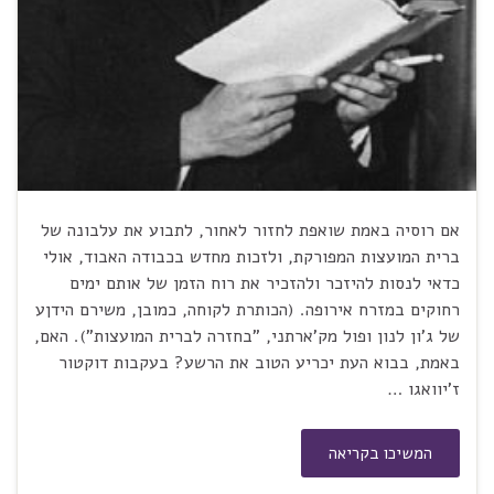
אם רוסיה באמת שואפת לחזור לאחור, לתבוע את עלבונה של
ברית המועצות המפורקת, ולזכות מחדש בכבודה האבוד, אולי
כדאי לנסות להיזכר ולהזכיר את רוח הזמן של אותם ימים
רחוקים במזרח אירופה. (הכותרת לקוחה, כמובן, משירם הידןע
של ג'ון לנון ופול מק'ארתני, "בחזרה לברית המועצות"). האם,
באמת, בבוא העת יכריע הטוב את הרשע? בעקבות דוקטור
ז'יוואגו …
המשיכו בקריאה