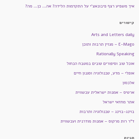
איך משפיע רצף פיבונאצ'י על התקדמות הלידה? אה… כן… מה?
קישורים
Arts and Letters daily
E-Mago – מגזין תרבות ותוכן
Rationally Speaking
אוכל טוב וסיפורים טובים במטבח הכחול
אופלי – מדע, טכנולוגיה וסגנון חיים
אלכסון
ארטיס – אמנות ישראלית עכשווית
אתר מחזאי ישראל
בוינג-בוינג – טכנולוגיה ותרבות
ד"ר רות מרקוס – אמנות מודרנית ועכשווית
תגיות