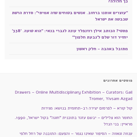
כך חלולה?
"עוצרים אותנו ברחוב. אנשים בטוחים שזה אמיתי": סדרת הרשת
שכבשה את ישראל
פתטי? הכותב אילן רוזנפלד עונה לגברי בנאי: "הוא טועה. '338'
יחזיר דור שלם ל'גבעת חלפון'"
מתובל באהבה - חלק ראשון
פוסטים אחרונים
Drawers – Online Multidisciplinary Exhibition – Curators: Gail
Tromer, Yivsam Azgad
קול קורא – לפרסום יצירה רב-תחומית בנושא: מגירות
החומר הוא צלילים – יבשם עזגד בתוכנית "חוגה" בקול ישראל, 1990.
מראיין: בני הנדל
ענווה וגאווה – הסיפור שאינו נגמר – והפעם: התובנה של רחל חלפי