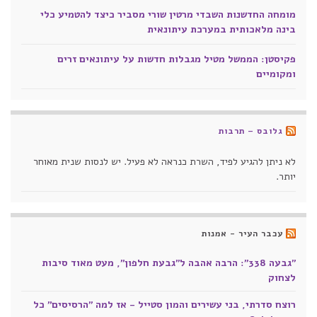
מומחה החדשנות השבדי מרטין שורי מסביר כיצד להטמיע כלי
בינה מלאכותית במערכת עיתונאית
פקיסטן: הממשל מטיל מגבלות חדשות על עיתונאים זרים
ומקומיים
גלובס – תרבות
לא ניתן להגיע לפיד, השרת כנראה לא פעיל. יש לנסות שנית מאוחר
יותר.
עכבר העיר - אמנות
"גבעה 338": הרבה אהבה ל"גבעת חלפון", מעט מאוד סיבות
לצחוק
רוצח סדרתי, בני עשירים והמון סטייל - אז למה "הרסיסים" כל