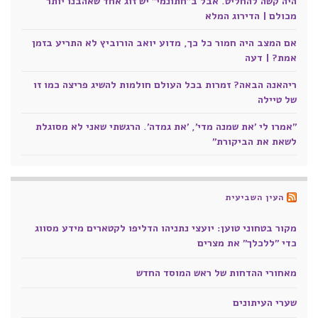
היה קשה להחליט. אבל ב"חתונמי" יש זוג אחד שאהבנו יותר
מכולם | הדירוג המלא
אם המצב היה חמור כל כך, מדוע יואב הורוביץ לא התריע בזמן
אמת? | דעה
ריהאנה הבאה? זמרות בכל העולם חולמות להשיג פריצה כמו זו
של טיילה
"אמרו לי 'את שמנה מדי', 'את גמדה'. הרגשתי שאני לא מסוגלת
לשאת את הביקורת"
העין השביעית
מקור בטחוני טוען: יועצי נתניהו הדליפו לקטארים מידע מסווג
כדי "ללכלך" את מצרים
מאחורי ההדחות של ראש המוסד החדש
שערי העיתונים