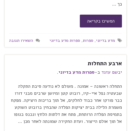
כך …
המשיכו בקריאה
מדע בדיוני
,
ספרות
,
ספרות מדע בדיוני
השאירו תגובה
ארבע התחלות
יבשם עזגד
ב-
ספרות מדע בדיוני
.
התחלה ראשונה – אמונה . מעולם לא נודעה סיבת התקלה
שבעטיה נפל איי-קיו, רובוט קטן ומיושן שרבים מבני דורו
כבר פורקו אחר כבוד לחלקים, אל תוך בריכות היציקה. מפקח
משמרת הלילה בבית יציקות הפלדה שהבחין ברובוט השוקע
בתמיסת הפלדה הרותחת, פתח את דלתות הלחץ ונכנס בגופו
אל תוך אולם הייצור. ועדת החקירה שמונתה לאחר מכן …