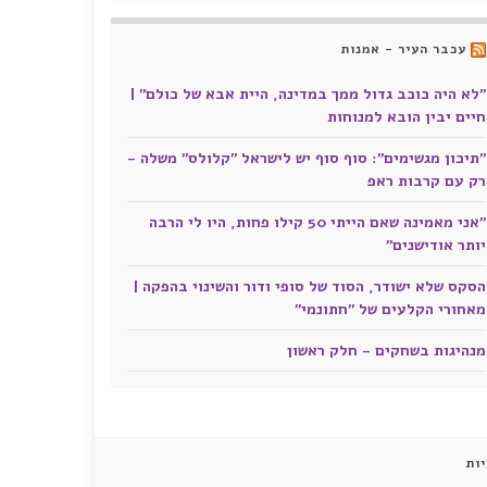
עכבר העיר - אמנות
"לא היה כוכב גדול ממך במדינה, היית אבא של כולם" |
חיים יבין הובא למנוחות
"תיכון מגשימים": סוף סוף יש לישראל "קלולס" משלה -
רק עם קרבות ראפ
"אני מאמינה שאם הייתי 50 קילו פחות, היו לי הרבה
יותר אודישנים"
הסקס שלא ישודר, הסוד של סופי ודור והשינוי בהפקה |
מאחורי הקלעים של "חתונמי"
מנהיגות בשחקים - חלק ראשון
ות