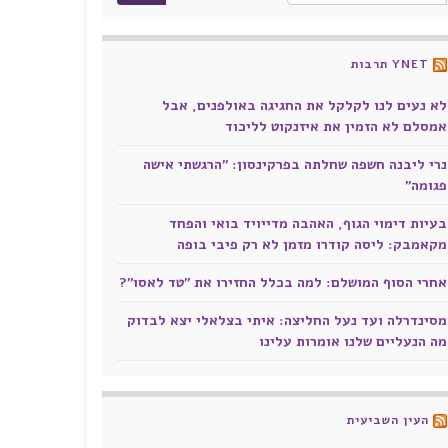
YNET תרבות
לא נעים לנו לקלקל את החגיגה באולפנים, אבל
אמסלם לא הזמין את איזנקוט לליכוד
נרי ליבנה חשפה שחלתה בפרקינסון: "הרגשתי אישה
פגומה"
בעיות דימוי הגוף, האהבה מדייויד בואי והפחד
מקאמבק: ליסה קודרו מזמן לא רק פיבי בופה
אחרי הסוף המושלם: למה בכלל החזירו את "טד לאסו"?
מסינדרלה ועד נעל החליצה: איתי בצלאלי יצא לבדוק
מה הנעליים שלנו אומרות עלינו
העין השביעית