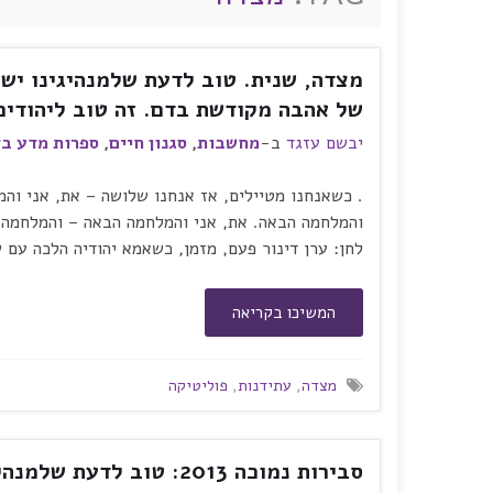
מצדה, שנית. טוב לדעת שלמנהיגינו יש ח
של אהבה מקודשת בדם. זה טוב ליהודים
יבשם עזגד
ב-
מחשבות
,
סגנון חיים
,
ספרות מדע בד
. כשאנחנו מטיילים, אז אנחנו שלושה – את, אני וה
והמלחמה הבאה. את, אני והמלחמה הבאה – והמלחמה ה
לחן: ערן דינור פעם, מזמן, כשאמא יהודיה הלכה עם ש
המשיכו בקריאה
מצדה
,
עתידנות
,
פוליטיקה
סבירות נמוכה 2013: טוב 