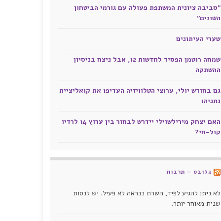
"סביבה ציונית המשתפת פעולה עם גורמי הביטחון
השונים"
שערי העיתונים
שמחה רוטמן הפסיד לחדשות 12, אבל ניצח בניסיון
ההשתקה
גם בחודש יולי, ערוצי הטלוויזיה העדיפו את קואליציית
נתניהו
האם יצחק מירילשוילי יידרש לבחור בין ערוץ 14 לרדיו
קול-חי?
גלובס – תרבות
לא ניתן להגיע לפיד, השרת כנראה לא פעיל. יש לנסות
שנית מאוחר יותר.