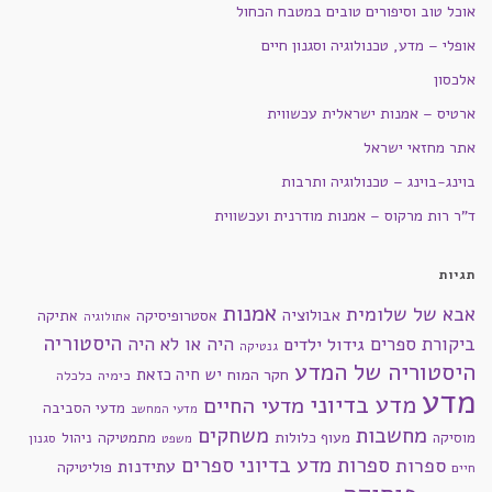
אוכל טוב וסיפורים טובים במטבח הכחול
אופלי – מדע, טכנולוגיה וסגנון חיים
אלכסון
ארטיס – אמנות ישראלית עכשווית
אתר מחזאי ישראל
בוינג-בוינג – טכנולוגיה ותרבות
ד"ר רות מרקוס – אמנות מודרנית ועכשווית
תגיות
אמנות
אבא של שלומית
אבולוציה
אסטרופיסיקה
אתיקה
אתולוגיה
היסטוריה
ביקורת ספרים
היה או לא היה
גידול ילדים
גנטיקה
היסטוריה של המדע
חקר המוח
יש חיה כזאת
כימיה
כלכלה
מדע
מדע בדיוני
מדעי החיים
מדעי הסביבה
מדעי המחשב
מחשבות
משחקים
מוסיקה
מעוף כלולות
מתמטיקה
ניהול
סגנון
משפט
ספרות מדע בדיוני
ספרים
ספרות
עתידנות
פוליטיקה
חיים