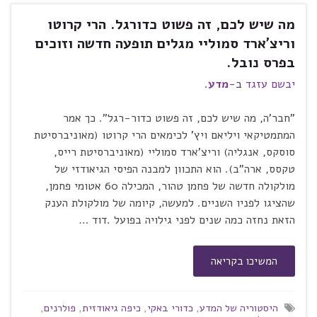
מה שיש לכם, זה פשוט כדורגל. הרי קרוטו
וריצ'ארד סמוליי מגלים תופעה חדשה וזוכים
בפרס נובל.
יבשם עזגד
ב-
מדע
.
"חבר'ה, מה שיש לכם, זה פשוט כדור-רגל". כך אמר
המתמטיקאי ויליאם ויץ' לכימאים הרי קרוטו (מאוניברסיטת
סוסקס, אנגליה) וריצ'ארד סמוליי (מאוניברסיטת רייס,
טקסס, ארה"ב). הוא התכוון למבנה הפיסי הגיאודזי של
מולקולה חדשה של פחמן טהור, המכילה 60 אטומי פחמן,
שהציגו לפניו השניים. למעשה, קיומה של מולקולת הענק
הזאת נחזה כמה שנים לפני גילויה בפועל .דוד …
המשיכו בקריאה
היסטוריה של המדע
,
כדורי באקי
,
כיפה גיאודזית
,
פולרנים
,