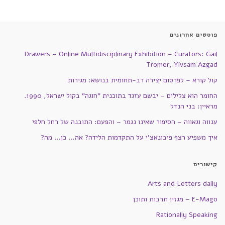
פוסטים אחרונים
Drawers – Online Multidisciplinary Exhibition – Curators: Gail
Tromer, Yivsam Azgad
קול קורא – לפרסום יצירה רב-תחומית בנושא: מגירות
החומר הוא צלילים – יבשם עזגד בתוכנית "חוגה" בקול ישראל, 1990.
מראיין: בני הנדל
ענווה וגאווה – הסיפור שאינו נגמר – והפעם: התובנה של רחל חלפי
איך משפיע רצף פיבונאצ'י על התקדמות הלידה? אה… כן… מה?
קישורים
Arts and Letters daily
E-Mago – מגזין תרבות ותוכן
Rationally Speaking