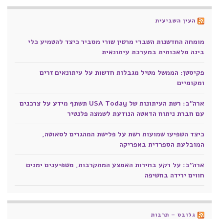
העין השביעית
מומחה החדשנות השבדי מרטין שורי מסביר כיצד להטמיע כלי
בינה מלאכותית במערכת עיתונאית
פקיסטן: הממשל מטיל מגבלות חדשות על עיתונאים זרים
ומקומיים
ארה"ב: רשת העיתונות של USA Today תשתף מידע על צרכנים
עם חברת ניתוח הדאטה הנודעת לשמצה פלנטיר
כיצד השפיעו שמועות רשת על פלישת המהגרים לסאוטה,
המובלעת הספרדית באפריקה
ארה"ב: על רקע בחירות האמצע המתקרבות, משפיענים ימנים
חווים ירידה בחשיפה
גלובס – תרבות