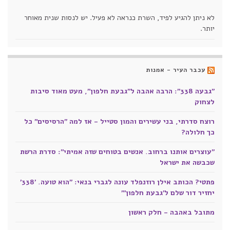
לא ניתן להגיע לפיד, השרת כנראה לא פעיל. יש לנסות שנית מאוחר
יותר.
עכבר העיר - אמנות
"גבעה 338": הרבה אהבה ל"גבעת חלפון", מעט מאוד סיבות
לצחוק
רוצח סדרתי, בני עשירים והמון סטייל - אז למה "הרסיסים" כל
כך חלולה?
"עוצרים אותנו ברחוב. אנשים בטוחים שזה אמיתי": סדרת הרשת
שכבשה את ישראל
פתטי? הכותב אילן רוזנפלד עונה לגברי בנאי: "הוא טועה. '338'
יחזיר דור שלם ל'גבעת חלפון'"
מתובל באהבה - חלק ראשון