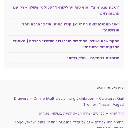
"תיכון מגשימים": סוף סוף יש לישראל "קלולס" משלה - רק עם
קרבות ראפ
"אני מאמינה שאם הייתי 50 קילו פחות, היו לי הרבה יותר
אודישנים"
הסקס שלא ישודר, הסוד של סופי ודור והשינוי בהפקה | מאחורי
הקלעים של "חתונמי"
מנהיגות בשחקים - חלק ראשון
פוסטים אחרונים
Drawers – Online Multidisciplinary Exhibition – Curators: Gail
Tromer, Yivsam Azgad
קול קורא – לפרסום יצירה רב-תחומית בנושא: מגירות
החומר הוא צלילים – יבשם עזגד בתוכנית "חוגה" בקול ישראל, 1990.