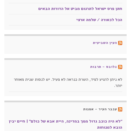
חתן פרס ישראל לתרגום מביט אל הדורות הבאים
הכל לכאורה / שלמה ארצי
העין השביעית
גלובס – תרבות
לא ניתן להגיע לפיד, השרת כנראה לא פעיל. יש לנסות שנית מאוחר
יותר.
עכבר העיר - אמנות
"לא היה כוכב גדול ממך במדינה, היית אבא של כולם" | חיים יבין
הובא למנוחות