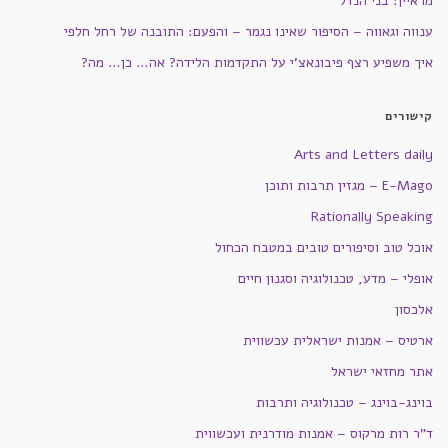
מראיין: בני הנדל
ענווה וגאווה – הסיפור שאינו נגמר – והפעם: התובנה של רחל חלפי
איך משפיע רצף פיבונאצ'י על התקדמות הלידה? אה… כן… מה?
קישורים
Arts and Letters daily
E-Mago – מגזין תרבות ותוכן
Rationally Speaking
אוכל טוב וסיפורים טובים במטבח הכחול
אופלי – מדע, טכנולוגיה וסגנון חיים
אלכסון
ארטיס – אמנות ישראלית עכשווית
אתר מחזאי ישראל
בוינג-בוינג – טכנולוגיה ותרבות
ד"ר רות מרקוס – אמנות מודרנית ועכשווית