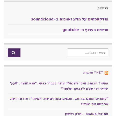
ערוצים
פודקאסטים על מדע ואמנות ב-soundcloud
סרטים בערוץ ה-youtube
Search for:
YNET תרבות
פתטי? הכותב אילן רוזנפלד עונה לגברי בנאי: "הוא טועה. '338'
יחזיר דור שלם ל'גבעת חלפון'"
"עוצרים אותנו ברחוב. אנשים בטוחים שזה אמיתי": סדרת הרשת
שכבשה את ישראל
מתובל באהבה - חלק ראשון