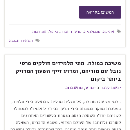
המשיכו בקריאה
אתיקה
,
טכנולוגיה
,
מדעי החברה
,
ניהול
,
עתידנות
השאירו תגובה
משיכה כפולה. מתי תלמידים חולקים פרסי
נובל עם מוריהם, ומדוע זייף השעון המדויק
ביותר ביקום
יבשם עזגד
ב-
מדע
,
מחשבות
.
. למי מגיעה התהילה, על תגלית מדעית שבוצעה בידי תלמיד,
במסגרת מחקר המונחה בידי מדען בכיר? לתלמיד? למנחה?
לשניהם יחד? השאלה הזאת מנסרת בעשורים האחרונים
לאורכו ולרוחבו של העולם המדעי. מטבע הדברים, השאלה
הזאת נעשית יותר ויותר טעונה, ככל שהתגלית גדולה וחשובה