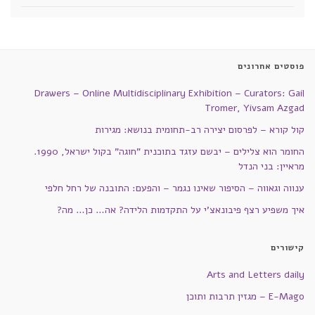
פוסטים אחרונים
Drawers – Online Multidisciplinary Exhibition – Curators: Gail
Tromer, Yivsam Azgad
קול קורא – לפרסום יצירה רב-תחומית בנושא: מגירות
החומר הוא צלילים – יבשם עזגד בתוכנית "חוגה" בקול ישראל, 1990.
מראיין: בני הנדל
ענווה וגאווה – הסיפור שאינו נגמר – והפעם: התובנה של רחל חלפי
איך משפיע רצף פיבונאצ'י על התקדמות הלידה? אה… כן… מה?
קישורים
Arts and Letters daily
E-Mago – מגזין תרבות ותוכן