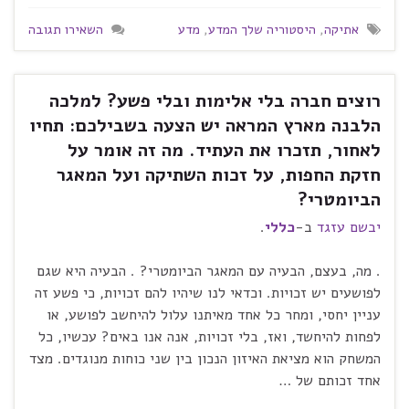
אתיקה
,
היסטוריה שלך המדע
,
מדע
השאירו תגובה
רוצים חברה בלי אלימות ובלי פשע? למלכה
הלבנה מארץ המראה יש הצעה בשבילכם: תחיו
לאחור, תזכרו את העתיד. מה זה אומר על
חזקת החפות, על זכות השתיקה ועל המאגר
הביומטרי?
יבשם עזגד
ב-
כללי
.
. מה, בעצם, הבעיה עם המאגר הביומטרי? . הבעיה היא שגם
לפושעים יש זכויות. וכדאי לנו שיהיו להם זכויות, כי פשע זה
עניין יחסי, ומחר כל אחד מאיתנו עלול להיחשב לפושע, או
לפחות להיחשד, ואז, בלי זכויות, אנה אנו באים? עכשיו, כל
המשחק הוא מציאת האיזון הנכון בין שני כוחות מנוגדים. מצד
אחד זכותם של …