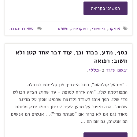
המשיכו בקריאה
אתיקה
,
ביומטרי
,
דמוקרטיה
,
משפט
השאירו תגובה
כסף, מדע, כבוד וכן, עוד דבר אחד קטן ולא
חשוב: רפואה
יבשם עזגד
ב-
כללי
.
. "מיכאל קולהאס", כתב היינריך פון קלייסט בנובלה
המפורסמת שלו, "היה אזרח למופת – עד שחוש הצדק הבולט
מדי שלו, הפך אותו לשודד ולרוצח שהמיט אסון על מדינה
שלמה". הנה סיפור על מדען צעיר שניחן בחוש צדק מפותח
מאוד (גם אם לא ברור אם "מפותח מדי"). . אנשים הם אנשים
הם אנשים, גם אם הם …