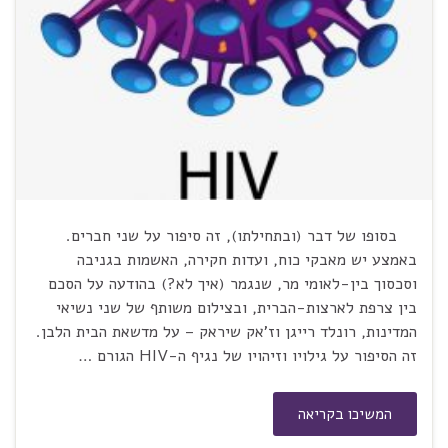
בסופו של דבר (ובתחילתו), זה סיפור על שני חברים.
באמצע יש מאבקי כוח, ועדות חקירה, האשמות בגניבה
וסכסוך בין-לאומי מר, שנגמר (איך לא?) בהודעה על הסכם
בין צרפת לארצות-הברית, ובצילום משותף של שני נשיאי
המדינות, רונלד רייגן וז'אק שיראק – על מדשאת הבית הלבן.
זה הסיפור על גילויו וזיהויו של נגיף ה-HIV הגורם …
המשיכו בקריאה