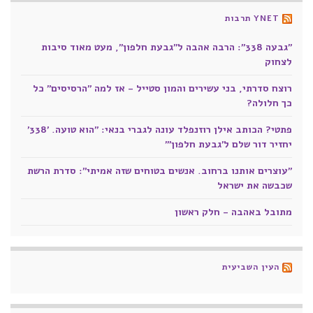
YNET תרבות
"גבעה 338": הרבה אהבה ל"גבעת חלפון", מעט מאוד סיבות
לצחוק
רוצח סדרתי, בני עשירים והמון סטייל - אז למה "הרסיסים" כל
כך חלולה?
פתטי? הכותב אילן רוזנפלד עונה לגברי בנאי: "הוא טועה. '338'
יחזיר דור שלם ל'גבעת חלפון'"
"עוצרים אותנו ברחוב. אנשים בטוחים שזה אמיתי": סדרת הרשת
שכבשה את ישראל
מתובל באהבה - חלק ראשון
העין השביעית