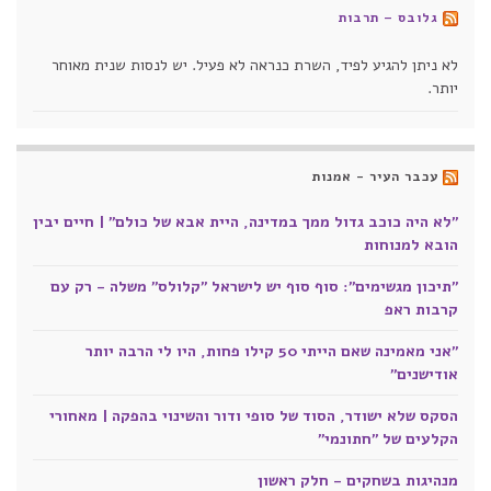
גלובס – תרבות
לא ניתן להגיע לפיד, השרת כנראה לא פעיל. יש לנסות שנית מאוחר
יותר.
עכבר העיר - אמנות
"לא היה כוכב גדול ממך במדינה, היית אבא של כולם" | חיים יבין
הובא למנוחות
"תיכון מגשימים": סוף סוף יש לישראל "קלולס" משלה - רק עם
קרבות ראפ
"אני מאמינה שאם הייתי 50 קילו פחות, היו לי הרבה יותר
אודישנים"
הסקס שלא ישודר, הסוד של סופי ודור והשינוי בהפקה | מאחורי
הקלעים של "חתונמי"
מנהיגות בשחקים - חלק ראשון