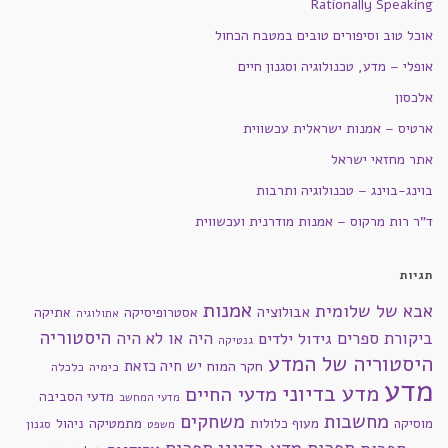
Rationally Speaking
אוכל טוב וסיפורים טובים במטבח הכחול
אופלי – מדע, טכנולוגיה וסגנון חיים
אלכסון
ארטיס – אמנות ישראלית עכשווית
אתר מחזאי ישראל
בוינג-בוינג – טכנולוגיה ותרבות
ד"ר רות מרקוס – אמנות מודרנית ועכשווית
תגיות
אמנות
אבא של שלומית
אבולוציה
אסטרופיסיקה
אתיקה
אתולוגיה
היסטוריה
ביקורת ספרים
היה או לא היה
גידול ילדים
גנטיקה
היסטוריה של המדע
חקר המוח
יש חיה כזאת
כימיה
כלכלה
מדע
מדע בדיוני
מדעי החיים
מדעי הסביבה
מדעי המחשב
מחשבות
משחקים
מוסיקה
מעוף כלולות
מתמטיקה
ניהול
סגנון
משפט