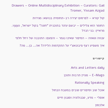
Drawers – Online Multidisciplinary Exhibition – Curators: Gail
Tromer, Yivsam Azgad
קול קורא – לפרסום יצירה רב-תחומית בנושא: מגירות
החומר הוא צלילים – יבשם עזגד בתוכנית "חוגה" בקול ישראל, 1990.
מראיין: בני הנדל
ענווה וגאווה – הסיפור שאינו נגמר – והפעם: התובנה של רחל חלפי
איך משפיע רצף פיבונאצ'י על התקדמות הלידה? אה… כן… מה?
קישורים
Arts and Letters daily
E-Mago – מגזין תרבות ותוכן
Rationally Speaking
אוכל טוב וסיפורים טובים במטבח הכחול
אופלי – מדע, טכנולוגיה וסגנון חיים
אלכסון