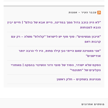
עכבר העיר - אמנות
"לא היה כוכב גדול ממך במדינה, היית אבא של כולם" | חיים יבין
הובא למנוחות
"תיכון מגשימים": סוף סוף יש לישראל "קלולס" משלה - רק עם
קרבות ראפ
"אני מאמינה שאם הייתי 50 קילו פחות, היו לי הרבה יותר
אודישנים"
הסקס שלא ישודר, הסוד של סופי ודור והשינוי בהפקה | מאחורי
הקלעים של "חתונמי"
מנהיגות בשחקים - חלק ראשון
פוסטים אחרונים