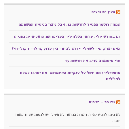
העין השביעית
שמחה רוטמן הפסיד לחדשות 12, אבל ניצח בניסיון ההשתקה
גם בחודש יולי, ערוצי הטלוויזיה העדיפו את קואליציית נתניהו
האם יצחק מירילשוילי יידרש לבחור בין ערוץ 14 לרדיו קול-חי?
חזי סימנטוב עוזב את חדשות 13
אוסטרליה: מס יוטל על ענקיות האינטרנט, אם יסרבו לשלם
למו"לים
גלובס – תרבות
לא ניתן להגיע לפיד, השרת כנראה לא פעיל. יש לנסות שנית מאוחר
יותר.