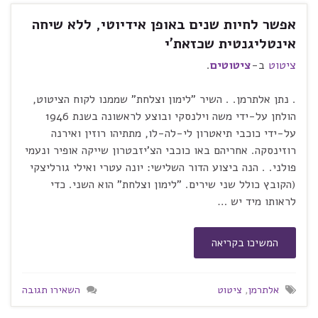
אפשר לחיות שנים באופן אידיוטי, ללא שיחה
אינטליגנטית שכזאת'י
ציטוט
ב-
ציטוטים
.
. נתן אלתרמן. . השיר "לימון וצלחת" שממנו לקוח הציטוט,
הולחן על-ידי משה וילנסקי ובוצע לראשונה בשנת 1946
על-ידי כוכבי תיאטרון לי-לה-לו, מתתיהו רוזין ואירנה
רוזינסקה. אחריהם באו כוכבי הצ'יזבטרון שייקה אופיר ונעמי
פולני. . הנה ביצוע הדור השלישי: יונה עטרי ואילי גורליצקי
(הקובץ כולל שני שירים. "לימון וצלחת" הוא השני. כדי
לראותו מיד יש …
המשיכו בקריאה
אלתרמן
,
ציטוט
השאירו תגובה