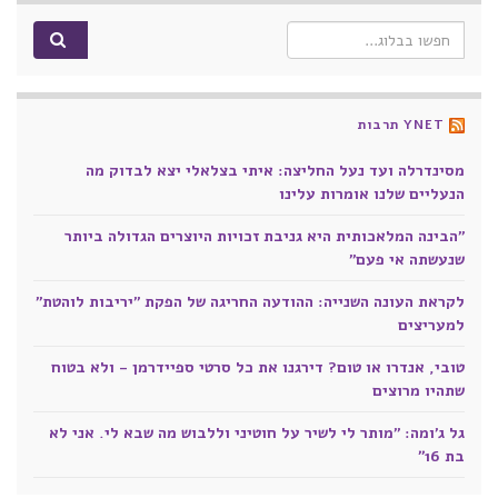
Search for:
YNET תרבות
מסינדרלה ועד נעל החליצה: איתי בצלאלי יצא לבדוק מה
הנעליים שלנו אומרות עלינו
"הבינה המלאכותית היא גניבת זכויות היוצרים הגדולה ביותר
שנעשתה אי פעם"
לקראת העונה השנייה: ההודעה החריגה של הפקת "יריבות לוהטת"
למעריצים
טובי, אנדרו או טום? דירגנו את כל סרטי ספיידרמן - ולא בטוח
שתהיו מרוצים
גל ג'ומה: "מותר לי לשיר על חוטיני וללבוש מה שבא לי. אני לא
בת 16״