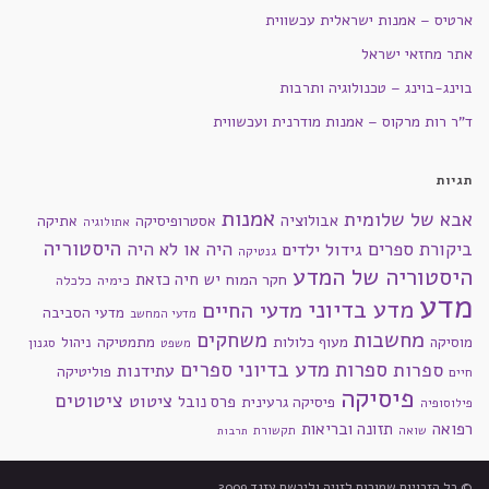
ארטיס – אמנות ישראלית עכשווית
אתר מחזאי ישראל
בוינג-בוינג – טכנולוגיה ותרבות
ד"ר רות מרקוס – אמנות מודרנית ועכשווית
תגיות
אמנות
אבא של שלומית
אבולוציה
אסטרופיסיקה
אתיקה
אתולוגיה
היסטוריה
ביקורת ספרים
היה או לא היה
גידול ילדים
גנטיקה
היסטוריה של המדע
חקר המוח
יש חיה כזאת
כימיה
כלכלה
מדע
מדע בדיוני
מדעי החיים
מדעי הסביבה
מדעי המחשב
מחשבות
משחקים
מוסיקה
מעוף כלולות
מתמטיקה
ניהול
סגנון
משפט
ספרות מדע בדיוני
ספרים
ספרות
עתידנות
פוליטיקה
חיים
פיסיקה
ציטוטים
ציטוט
פרס נובל
פיסיקה גרעינית
פילוסופיה
רפואה
תזונה ובריאות
שואה
תקשורת
תרבות
© כל הזכויות שמורות לזויה וליבשם עזגד 2009