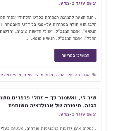
יבשם עזגד
ב-
מדע
.
. הנה הצעה לתמונת הפתיחה בסרט הוליוודי עתיר תקצ
הלבן.הוא חולף במהירות על-פני כל דרגי האבטחה, ו
הנשיא", אומר המנכ"ל, יש לי חדשות טובות, וחדשות
החלל", אומר המנכ"ל. הנשיא קופא. …
המשיכו בקריאה
אקולוגיה
,
חקר החלל
,
מדע
,
מדעי החיים
,
מדעים פלנטר
שיר לי, ואשמור לך – זחלי פרפרים משמ
הגנה. סיפורה של אבולוציה משותפת
יבשם עזגד
ב-
מדע
.
. נמלים אינן ידועות כמכניסות אורחים. מעטים בעלי