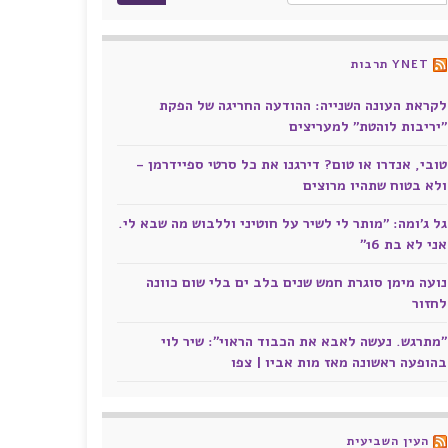
YNET תרבות
לקראת העונה השנייה: ההודעה החריגה של הפקת
"יריבות לוהטת" למעריצים
טובי, אנדרו או טום? דירגנו את כל סרטי ספיידרמן -
ולא בטוח שתהיו מרוצים
גל ג'ומה: "מותר לי לשיר על חוטיני וללבוש מה שבא לי.
אני לא בת 16״
נועה מימן סוגרת חמש שנים בלב ים בלי שום כוונה
לחזור
״מתרגש. נעשה לאבא את הכבוד הראוי״: שיר לוי
בהופעה ראשונה מאז מות אביו | צפו
העין השביעית