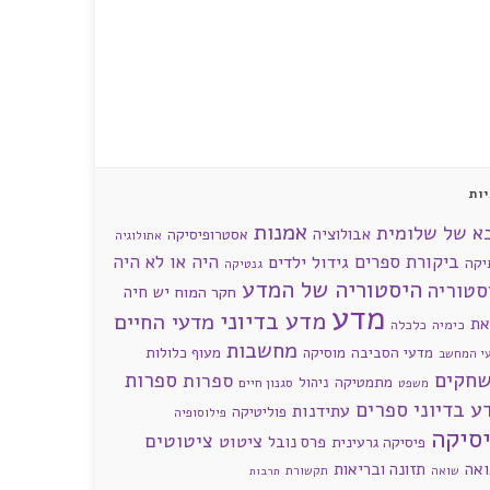
ות
אמנות
א של שלומית
אבולוציה
אסטרופיסיקה
אתולוגיה
ביקורת ספרים
היה או לא היה
גידול ילדים
יקה
גנטיקה
היסטוריה של המדע
סטוריה
חקר המוח
יש חיה
מדע
מדע בדיוני
מדעי החיים
את
כימיה
כלכלה
מחשבות
מדעי הסביבה
מוסיקה
מעוף כלולות
י המחשב
חקים
ספרות
ספרות
מתמטיקה
ניהול
סגנון חיים
משפט
ע בדיוני
ספרים
עתידנות
פוליטיקה
פילוסופיה
סיקה
ציטוטים
ציטוט
פרס נובל
פיסיקה גרעינית
ואה
תזונה ובריאות
שואה
תקשורת
תרבות