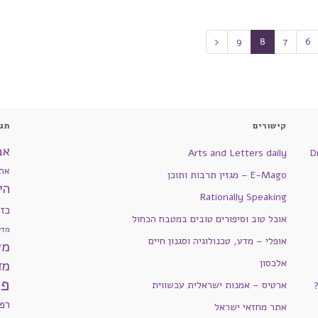
9
8
7
6
קישורים
תגי
אב
Arts and Letters daily
D
את
E-Mago – מגזין תרבות ותוכן
הי
Rationally Speaking
כז
אוכל טוב וסיפורים טובים במטבח הכחול
מדע
אופלי – מדע, טכנולוגיה וסגנון חיים
מש
אלכסון
מד
פי
ארטיס – אמנות ישראלית עכשווית
רפ
אתר מחזאי ישראל