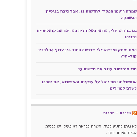
שמחה רוטמן הפסיד לחדשות 12, אבל ניצח בניסיון
ההשתקה
גם בחודש יולי, ערוצי הטלוויזיה העדיפו את קואליציית
נתניהו
האם יצחק מירילשוילי יידרש לבחור בין ערוץ 14 לרדיו
קול-חי?
חזי סימנטוב עוזב את חדשות 13
אוסטרליה: מס יוטל על ענקיות האינטרנט, אם יסרבו
לשלם למו"לים
גלובס – תרבות
לא ניתן להגיע לפיד, השרת כנראה לא פעיל. יש לנסות
שנית מאוחר יותר.