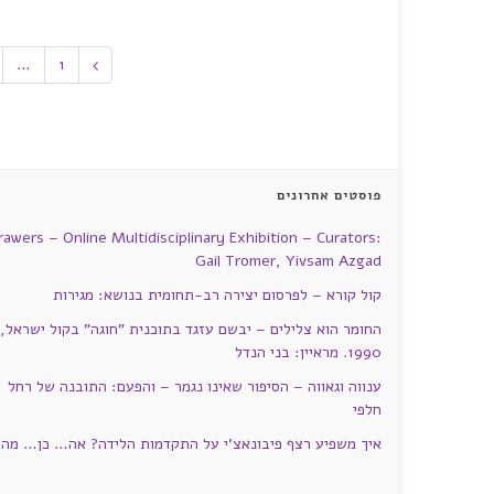
…
1
פוסטים אחרונים
rawers – Online Multidisciplinary Exhibition – Curators:
Gail Tromer, Yivsam Azgad
קול קורא – לפרסום יצירה רב-תחומית בנושא: מגירות
החומר הוא צלילים – יבשם עזגד בתוכנית "חוגה" בקול ישראל,
1990. מראיין: בני הנדל
ענווה וגאווה – הסיפור שאינו נגמר – והפעם: התובנה של רחל
חלפי
איך משפיע רצף פיבונאצ'י על התקדמות הלידה? אה… כן… מה?