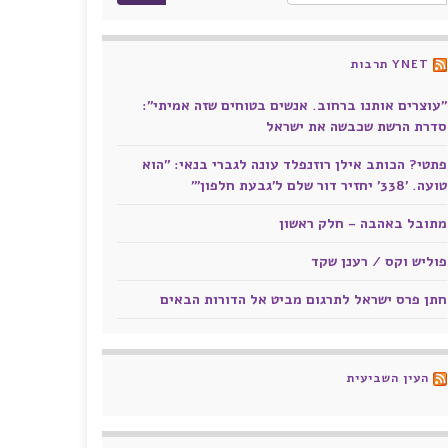
YNET תרבות
"עוצרים אותנו ברחוב. אנשים בטוחים שזה אמיתי":
סדרת הרשת שכבשה את ישראל
פתטי? הכותב אילן רוזנפלד עונה לגברי בנאי: "הוא
טועה. '338' יחזיר דור שלם ל'גבעת חלפון'"
מתובל באהבה - חלק ראשון
פוליש וקס / רענן שקד
חתן פרס ישראל לתרגום מביט אל הדורות הבאים
העין השביעית