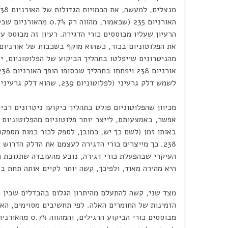
מנצלים, למעשה, את הכמויות הגדולות של האורניום 238 ולא רק את
האורניום 235 (שכאמור, מהווה רק 0.7% מהאורניום שבטבע). מכאן עולה
הרעיון שעליו מבוססים כורי הדגירה. רעיון זה מבוסס ע
את הפלוטוניום בכור, כשהוא מוקף בשכבות של אורניום 238. כך, חל
מהניטרונים שייפלטו בתהליך הביקוע של הפלוטוניום, י
אורניום 238 ויפתחו בתהליך שבסופו הופך האורניום 238 (שאינו מתאים
לשמש דלק גרעיני (לפלוטוניום 239, שהוא דלק גרעיני יעיל ביותר.
מכיוון שהפלוטוניום פולט בתהליך ביקועו ניטרונים רבים
אפשר, באמצעותם, לייצר יותר פלוטוניום מהפלוטוניום
באותו זמן (לשם כך יש, כמובן, לספק לכור כמות מספקת
238. כך מייצרים כורי הדגירה לעצמם את הדלק הדרוש להם. הסיכון
העיקרי שבהפעלת כורי דגירה, נובע מהעובדה שתגובת 
היא מהירה מאוד, ולפיכך, קשה יותר לקיים אותה תחת ב
מצד שני, קשה להתעלם מהיתרון הגלום בהבדלים שבין ה
הזמינות של החומרים האלה. לפי תחשיבים מסוימים, האורניום 35
מבוססים כורי הביקוע הרגילים, והמהווה 0.7% מהאורניום שבטבע, יכול