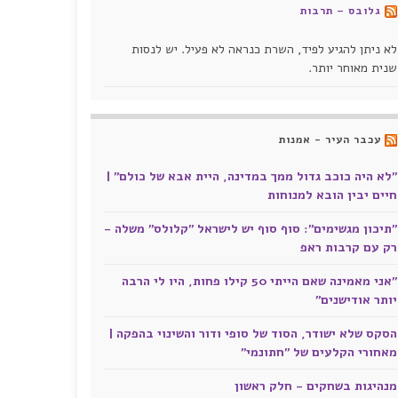
גלובס – תרבות
לא ניתן להגיע לפיד, השרת כנראה לא פעיל. יש לנסות
שנית מאוחר יותר.
עכבר העיר - אמנות
"לא היה כוכב גדול ממך במדינה, היית אבא של כולם" |
חיים יבין הובא למנוחות
"תיכון מגשימים": סוף סוף יש לישראל "קלולס" משלה -
רק עם קרבות ראפ
"אני מאמינה שאם הייתי 50 קילו פחות, היו לי הרבה
יותר אודישנים"
הסקס שלא ישודר, הסוד של סופי ודור והשינוי בהפקה |
מאחורי הקלעים של "חתונמי"
מנהיגות בשחקים - חלק ראשון