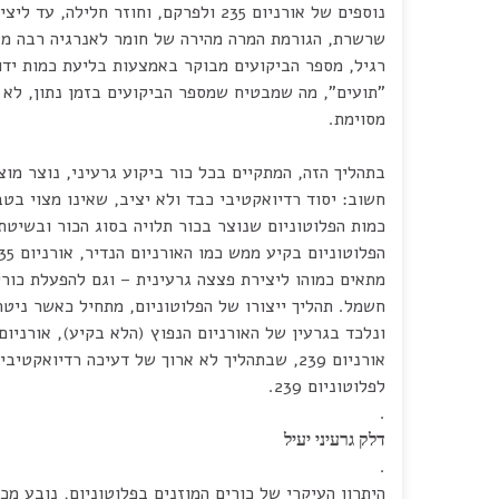
נוספים של אורניום 235 ולפרקם, וחוזר חלילה, עד ליצירת תגובת
שרשרת, הגורמת המרה מהירה של חומר לאנרגיה רבה מאו
רגיל, מספר הביקועים מבוקר באמצעות בליעת כמות ידו
"תועים", מה שמבטיח שמספר הביקועים בזמן נתון, לא 
מסוימת.
בתהליך הזה, המתקיים בכל כור ביקוע גרעיני, נוצר מוצר
חשוב: יסוד רדיואקטיבי כבד ולא יציב, שאינו מצוי בטבע –
כמות הפלוטוניום שנוצר בכור תלויה בסוג הכור ובשיטת
הפלוטוניום בקיע ממש כמו האורניום הנדיר, אורניום 235, ולפיכך הוא
מתאים כמוהו ליצירת פצצה גרעינית – וגם להפעלת כורי
חשמל. תהליך ייצורו של הפלוטוניום, מתחיל כאשר ניטר
ונלכד בגרעין של האורניום הנפוץ (הלא בקיע), אורניום 238. כך נוצ
אורניום 239, שבתהליך לא ארוך של דעיכה רדיואקטיבית, הופך, ברובו,
לפלוטוניום 239.
.
דלק גרעיני יעיל
.
היתרון העיקרי של כורים המוזנים בפלוטוניום, נובע מכ