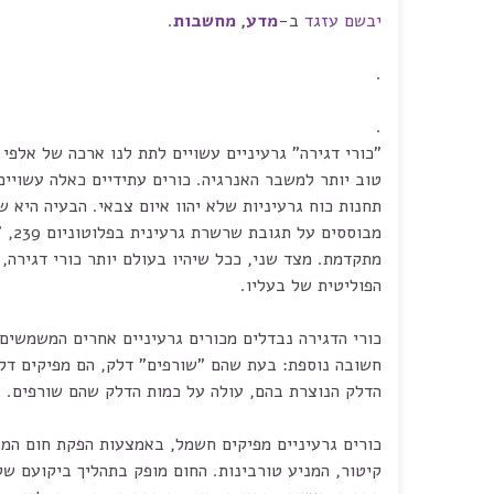
יבשם עזגד
ב-
מדע
,
מחשבות
.
.
.
"כורי דגירה" גרעיניים עשויים לתת לנו ארכה של אלפי 
טוב יותר למשבר האנרגיה. כורים עתידיים כאלה עשויי
תחנות כוח גרעיניות שלא יהוו איום צבאי. הבעיה היא שכ
מבוססים על תגובת שרשרת גרעינית בפלוטוניום 239, "חומר הנפץ" של פצצה גרעינית
מתקדמת. מצד שני, ככל שיהיו בעולם יותר כורי דגירה, 
הפוליטית של בעליו.
כורי הדגירה נבדלים מכורים גרעיניים אחרים המשמשים
חשובה נוספת: בעת שהם "שורפים" דלק, הם מפיקים דלק
הדלק הנוצרת בהם, עולה על כמות הדלק שהם שורפים.
כורים גרעיניים מפיקים חשמל, באמצעות הפקת חום ה
קיטור, המניע טורבינות. החום מופק בתהליך ביקועם של