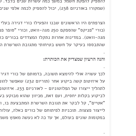
להספיק להפקת חשמל במשך כמה עשרות שנים בלבד. שי
(שמקורו באורניום 238), יכול להספיק לכמה אלפי שנים.
הצרפתים היו הראשונים שבנו והפעילו כורי דגירה בעלי
(כורי "פניקס" שהספקם 250 מגה-וואט, וכורי "סופר פניקס" שהספקם 1,250
מגה-וואט). במדינות אחרות נתקלו המצדדים בכורים כא
שהתבססו בעיקר על חשש בטיחותי מתגובת השרשרת המה
.
והנה הרעיון שמצדיק את הכותרת:
.
לכך עשויה אולי להימצא תשובה, בדמותם של כורי דגיר
על איזוטופ קשה ביקוע אחר (תוריום 232) שאפשר להופכו – בתהליך הדומה
לתהליך ייצורו של הפלוטוניום – לאורניום 233. איזוטופ זה (אורניום 233) ניתן
לביקוע בקלות יחסית, ועם זאת, מכיוון שהוא מבוקע בע
"אטיים", קל לבקר את תגובת השרשרת המתבצעת בו, וה
לייצור פצצות. תוכניות לפיתוחם של כורים כאלה, עולות
במקומות שונים בעולם, אך עד כה לא נעשה מאמץ משמע
.