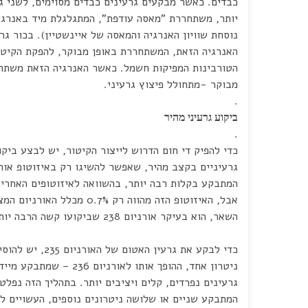
כבדים. כאשר מבקעים גרעינים כבדים מסוימים, לשני ג
יותר, משתחררת "מאסה עודפת", המתגלגלת מיד באנרגיי
נוסחת שוויון האנרגיה והמאסה של איינשטיין). בכור ג
האנרגיה הזאת, המשתחררת באופן מבוקר, להפקת הקיטו
הטורבינות המפיקות חשמל. כאשר האנרגיה הזאת משתח
מבוקר -מתחולל פיצוץ גרעיני.
.
ביקוע גרעיני מהיר
.
כדי להפיק די חום הדרוש לייצור הקיטור, יש לבצע ביקו
גרעיניים בקצב מהיר, שאפשר להשיגו רק באיזוטופ אורניום 235 (מ
המתבקע בקלות רבה יותר, בהשוואה לאיזוטופים האחרים
אבל, האיזוטופ הזה מהווה רק 0.7% מכלל האורניום המצוי בטבע. כל
השאר, הוא בעיקר אורניום 238 שביקועו קשה הרבה יותר.
כדי לבקע את גרעין האטום של האורניום 235, יש להוסיף אליו
ניטרון אחד, ההופך אותו לאורניום 236 – שמתבקע מייד ויוצר שני
גרעינים נפרדים, קלים ויציבים יותר. בתהליך הזה נפלט
המתבקע שניים או שלושה ניטרונים נוספים, העשויים ל