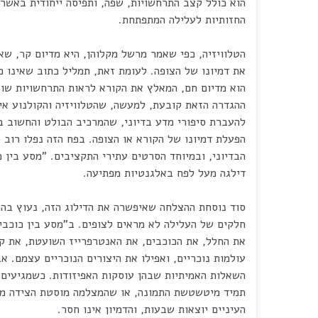
הוא כולל קצב התרחשויות, שפה, ותפיסה ייחודית באשר 
החזותיות לעלילה המתפתחת.
הטלוויזיה, כפי שאמר מרשל מקלוהן, היא מדיום קר, שא
את דמיונו של הצופה. לעומת זאת, תמליל כתוב שאינו מ
הוא מדיום חם, המאלץ את הקורא לראות התרחשויות שונו
ההגדרה הזאת קובעת, למעשה, שהטלוויזיה והקולנוע אי
להעברת סיפורי מדע בדיוני, שהמרכיב הבולט והחשוב ב
הפעלת דמיונו של הקורא או הצופה. בפח הזה נפלו רוב 
הבדיוני, ובמיוחד הסרטים עתירי התקציבים. "מסע בין כ
דילגה מעל לפח באלגנטיות מפתיעה.
סוד נוסחת ההצלחה שאיפשרה את הדילוג הזה, נעוץ בהח
חלקים של העלילה לא מראים לצופים. ב"מסע בין כוכבי
את החלל, את הכוכבים, את האנטרפרייז השועטת, את ק
עולמות נוכריים, ואפילו את היצורים הנוכריים עצמם. א
השאלות האמיתיות שבהן עוסקות האפיזודות. כשמגיעים ל
תמיד מיטשטשת התמונה, או שהמצלמה מוסטת הצידה מסי
העיניים יוצאות שבעות, והדמיון אינו חסר.