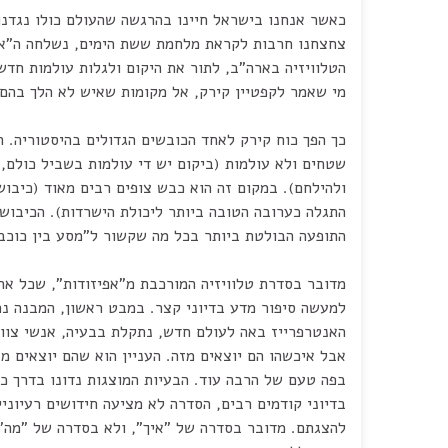
כאשר אנחנו בישראל חיינו בהרגשה שהעולם כולו נגדנו
צחצחנו חרבות לקראת מלחמת ששת הימים, נשלחה ה"אנ
הטלוויזיה בארה"ב, לתור את היקום ולגלות עולמות חדש
מי שאמר לקפטיין קירק, אל מקומות שאיש לא הלך בהם 
כך הפך כוח קירק לאחד הכובשים הגדולים בהיסטוריה. 
שטחים ולא עולמות (ביקום יש די עולמות בשביל כולם, 
ולהילחם). במקום זה הוא כבש צופים רבים מאוד (כיבו
התגלה כערובה הטובה ביותר ליכולת הישרדות). הכיבוש
התופעה הבולטת ביותר בכל מה שקשור ל"מסע בין כוכבי
מדובר בסדרת טלוויזיה המורכבת מ"אפיזודות", שכל אח
למעשה סיפור מדע בדיוני קצר. במבט ראשון, המבנה נר
האנטרפרייז באה לעולם חדש, נתקלת בבעיה, אנשי צוו
אבל איכשהו הם יוצאים מזה. העניין הוא שהם יוצאים 
בפה טעם של הרבה עוד. הבעיות המוצגות נדונו בדרך כ
בדיוני קודמים רבים, הסדרה לא מציעה חידושים רעיוניי
להצגתם. מדובר בסדרה של "איך", ולא בסדרה של "מה".