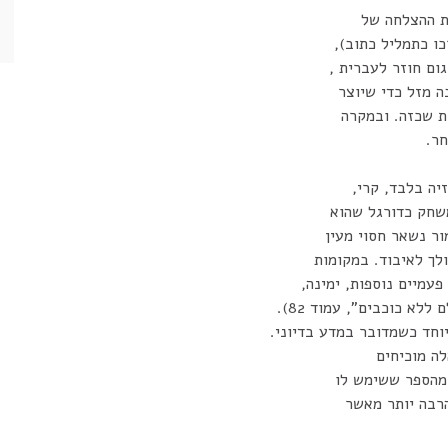
ת ההצלחה של
ו כתמליל כתוב),
ום חוזר לעברית ,
 מזל כדי שיוצר
ת שכזה. ובמקרה
חר.
יה בלבד, קרי,
שחק כדורגל שהוא
ור נשאר חסוי מעין
לך לאיבוד. במקומות
פעמיים נוספות, ימינה,
לא כוכבים", עמוד 82).
יוחד כשמדובר במדע בדיוני.
ה מוכיחים
 מהספר ששימש לו
הרבה יותר מאשר