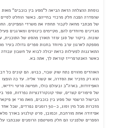
נוסחת ההצלחה הזאת הביאה ל"מסע בין כוכבים" מאות א
שהסדרה הפכה חלק מרכזי בחייהם. כאשר הוחלט לסיים 
של מכתבי מחאה לקבור תחתיו את משרדי המפיקים. החו
מגזינים מיוחדים להם, מקיימים כינוסים ומארגנים פעיל
שונות. ביקור של סגן עוזר תאורן מהסט של התוכנית, 
מספקת לארגון ערב מיוחד בחנות ספרים גדולה בעיר מר
התארגנות לפעילות כזאת יכולה לבוא על חשבון עבודה א
כאשר האנטרפרייז קוראת לך, אתה בא.
האוהדים מהווים נתח שוק שבוי, כבוש. הם קונים כל דב
הוא רק מזכיר את הסדרה, או קשור אליה. עד כה הופצו 
האפיזודות, בארה"ב ובעולם כולו, חמישה סרטי וידיאו, 
של סיפורים קצרים, שתי קונקורדנציות נפרדות, ספר בי
הבישול הרשמי של מסע בין כוכבים, מאת מרי אן פיקאר
מזכרות מכל מין וסוג, כ-50 רומנים נפרדים, שכל אחד מהם מבוסס על
אפיזודה אחת מורחבת, וכמובן, סרט קולנוע באורך מלא
הספרים שלפנינו הם חלק משיטפון הרומנים שנכתבו על 