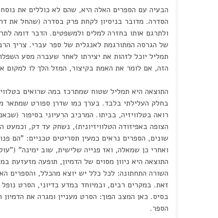
הבעיה עם הספרים האלה היא, שהם לא כוללים את נוסח
הסדרה. מדובר בניסיון לקחת פרק בסדרה (שהחל את דרכ
ולתרגם אותו בחזרה למלים ולמשפטים. הדבר דומה לתרג
של הגרסה המתורגמת לאנגלית של ספר עברי. צריך הרבה
תמליל יוכל לזהות את יצירתו לאחר שעברה מסע השפלו
הזה, אם לומר את האמת בקיצור, המזל הלך לו למקום א
התוצאה היא תמליל שטוח שמתרכז במה שרואים בטלוויז
בחלק העלילתי בלבד. בערך כמו שדרן ספורט שמתאר מ
רואה בטלוויזיה, בביתו. המרכיב הרעיוני בסיפור (שכאמ
הצופה באפיזודה הטלוויזיונית), נשחק עד דק, וכמעט הו
שונים, הספרים נראים כמעין תסריטים טכניים: "הם פנו 
ואחרי כן שמאלה, ואז פנייה שלישית, שוב ימינה" ("עולם ל
התוצאה היא ניוון מסוים של הדמיון, תופעה מזעזעת במ
השורה התחתונה: לכל כלל יש יוצא מהכלל, והספרים האל
זאת. במקרים רבים, ובמיוחד במדע בדיוני, הסרט נופל
בסיס. כאן המצב הפוך: הסרט מעניין ומגרה את הדמיון 
הספר.