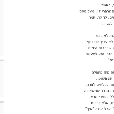
, כאשר
טרפרייז", מעל מסכי
ים. לך לך, אמר
לפניך.
הוא לא כבש
לא צריך להידחף
ש שברבות הימים
 הזה, הוא למעשה
ם".
ת מהן מקפלת
אה פשוט :
תה נקלעים לצרה,
מזה בדרך שמשאירה
לל בספרי מדע
ם, אלא דרכים
 אבל איזה "איך".