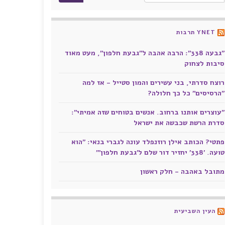
YNET תרבות
"גבעה 338": הרבה אהבה ל"גבעת חלפון", מעט מאוד
סיבות לצחוק
רוצח סדרתי, בני עשירים והמון סטייל - אז למה
"הרסיסים" כל כך חלולה?
"עוצרים אותנו ברחוב. אנשים בטוחים שזה אמיתי":
סדרת הרשת שכבשה את ישראל
פתטי? הכותב אילן רוזנפלד עונה לגברי בנאי: "הוא
טועה. '338' יחזיר דור שלם ל'גבעת חלפון'"
מתובל באהבה - חלק ראשון
העין השביעית