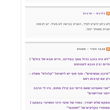
גלובס – תרבות
לא ניתן להגיע לפיד, השרת כנראה לא פעיל. יש לנסות
שנית מאוחר יותר.
עכבר העיר - אמנות
"לא היה כוכב גדול ממך במדינה, היית אבא של כולם" |
חיים יבין הובא למנוחות
"תיכון מגשימים": סוף סוף יש לישראל "קלולס" משלה -
רק עם קרבות ראפ
"אני מאמינה שאם הייתי 50 קילו פחות, היו לי הרבה
יותר אודישנים"
הסקס שלא ישודר, הסוד של סופי ודור והשינוי בהפקה |
מאחורי הקלעים של "חתונמי"