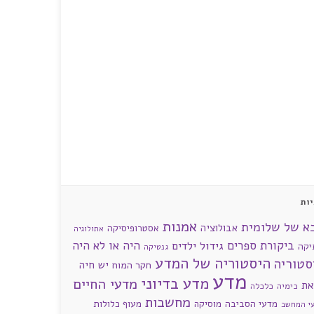
ות
אמנות
א של שלומית
אבולוציה
אסטרופיסיקה
אתולוגיה
ביקורת ספרים
היה או לא היה
גידול ילדים
יקה
גנטיקה
היסטוריה של המדע
סטוריה
חקר המוח
יש חיה
מדע
מדע בדיוני
מדעי החיים
את
כימיה
כלכלה
מחשבות
מדעי הסביבה
מוסיקה
מעוף כלולות
י המחשב