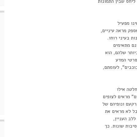
ליחס שבין התמונות
ינו מפעיל
ספק מראה עיניים,
ת בעיני רוחו.
נם מתאימים
יותר שלהם, הוא
סרטי המדע
וכבים", לעומתם,
לטה אילו
ם" מראים לצופים
רקעם ונופיהם של
בל לא מראים את
לב העניין,
בות שונות. כך