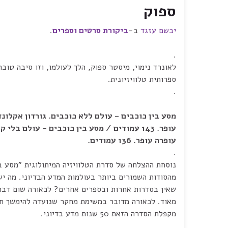
ספוק
יבשם עזגד
ב-
ביקורת סרטים וספרים
.
.
לאונרד נימוי, מיסטר ספוק, הלך לעולמו, וזו סיבה טובה
ספרותית טלוויזיונית.
.
מסע בין כוכבים – עולם ללא כוכבים. גורדון אקלונד
עופר. 143 עמודים / מסע בין כוכבים – עולם בלי קץ. ג'ו הלדמן. תרגום
עופרה עופר. 136 עמודים.
.
נוסחת ההצלחה של סדרת הטלוויזיה המיתולוגית "מסע בי
מהסודות השמורים ביותר בעולמות המדע הבדיוני. מה י
שאין בסדרות אחרות ובספרים אחרים? לכאורה שום דבר
מאוד. לכאורה מדובר במשימת מחקר שנועדה להימשך ח
מקפלת הסדרה הזאת 50 שנות מדע בדיוני.