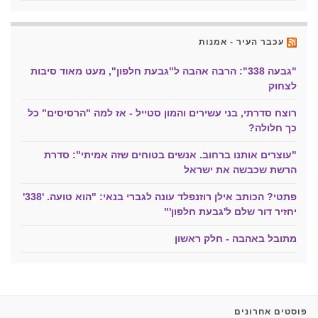
עכבר העיר - אמנות
"גבעה 338": הרבה אהבה ל"גבעת חלפון", מעט מאוד סיבות
לצחוק
רוצח סדרתי, בני עשירים והמון סטייל - אז למה "הרסיסים" כל
כך חלולה?
"עוצרים אותנו ברחוב. אנשים בטוחים שזה אמיתי": סדרת
הרשת שכבשה את ישראל
פתטי? הכותב אילן רוזנפלד עונה לגברי בנאי: "הוא טועה. '338'
יחזיר דור שלם ל'גבעת חלפון'"
מתובל באהבה - חלק ראשון
פוסטים אחרונים