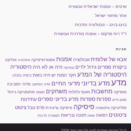
ארטיס – אמנות ישראלית עכשווית
אתר מחזאי ישראל
בוינג-בוינג – טכנולוגיה ותרבות
ד"ר רות מרקוס – אמנות מודרנית ועכשווית
תגיות
אמנות
אבא של שלומית
אבולוציה
אסטרופיסיקה
אתיקה
אתולוגיה
היסטוריה
ביקורת ספרים
גידול ילדים
היה או לא היה
גנטיקה
היסטוריה של המדע
יש חיה כזאת
חקר המוח
כימיה
כלכלה
מדע
מדע בדיוני
מדעי החיים
מדעי הסביבה
מדעי המחשב
מחשבות
משחקים
מוסיקה
מעוף כלולות
מתמטיקה
ניהול
משפט
ספרות מדע בדיוני
ספרים
ספרות
עתידנות
סגנון חיים
פיסיקה
ציטוט
פרס נובל
פוליטיקה
פיסיקה גרעינית
פילוסופיה
ציטוטים
רפואה
תזונה ובריאות
שואה
תקשורת
תרבות
© כל הזכויות שמורות לזויה וליבשם עזגד 2009