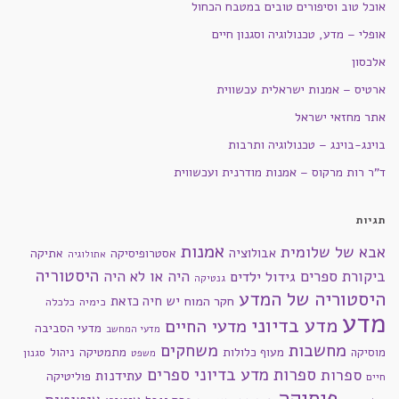
אוכל טוב וסיפורים טובים במטבח הכחול
אופלי – מדע, טכנולוגיה וסגנון חיים
אלכסון
ארטיס – אמנות ישראלית עכשווית
אתר מחזאי ישראל
בוינג-בוינג – טכנולוגיה ותרבות
ד"ר רות מרקוס – אמנות מודרנית ועכשווית
תגיות
אמנות
אבא של שלומית
אבולוציה
אסטרופיסיקה
אתיקה
אתולוגיה
היסטוריה
ביקורת ספרים
היה או לא היה
גידול ילדים
גנטיקה
היסטוריה של המדע
חקר המוח
יש חיה כזאת
כימיה
כלכלה
מדע
מדע בדיוני
מדעי החיים
מדעי הסביבה
מדעי המחשב
מחשבות
משחקים
מוסיקה
מעוף כלולות
מתמטיקה
ניהול
סגנון
משפט
ספרות מדע בדיוני
ספרים
ספרות
עתידנות
פוליטיקה
חיים
פיסיקה