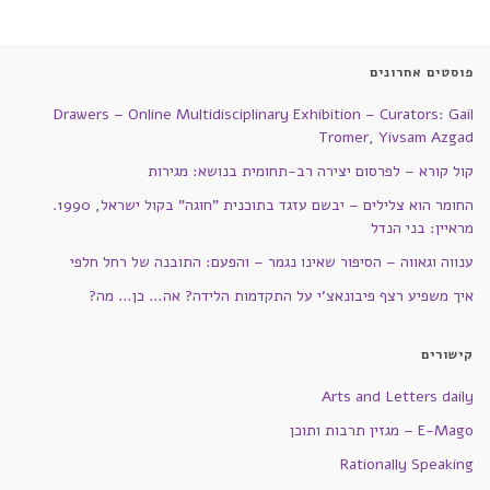
פוסטים אחרונים
Drawers – Online Multidisciplinary Exhibition – Curators: Gail
Tromer, Yivsam Azgad
קול קורא – לפרסום יצירה רב-תחומית בנושא: מגירות
החומר הוא צלילים – יבשם עזגד בתוכנית "חוגה" בקול ישראל, 1990.
מראיין: בני הנדל
ענווה וגאווה – הסיפור שאינו נגמר – והפעם: התובנה של רחל חלפי
איך משפיע רצף פיבונאצ'י על התקדמות הלידה? אה… כן… מה?
קישורים
Arts and Letters daily
E-Mago – מגזין תרבות ותוכן
Rationally Speaking