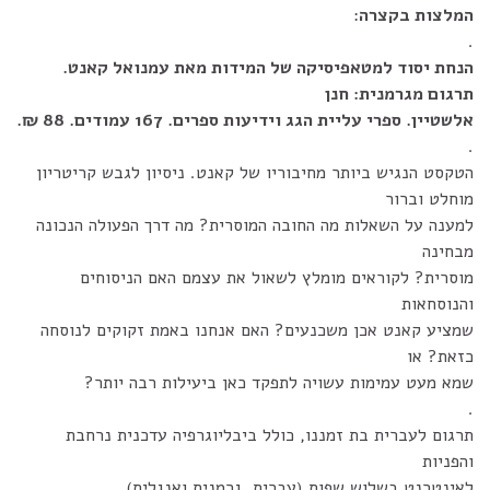
המלצות בקצרה
:
.
הנחת יסוד למטאפיסיקה של המידות מאת עמנואל קאנט.
תרגום מגרמנית: חנן
אלשטיין. ספרי עליית הגג וידיעות ספרים. 167 עמודים. 88 ₪.
.
הטקסט הנגיש ביותר מחיבוריו של קאנט. ניסיון לגבש קריטריון
מוחלט וברור
למענה על השאלות מה החובה המוסרית? מה דרך הפעולה הנכונה
מבחינה
מוסרית? לקוראים מומלץ לשאול את עצמם האם הניסוחים
והנוסחאות
שמציע קאנט אכן משכנעים? האם אנחנו באמת זקוקים לנוסחה
כזאת? או
שמא מעט עמימות עשויה לתפקד כאן ביעילות רבה יותר?
.
תרגום לעברית בת זמננו, כולל ביבליוגרפיה עדכנית נרחבת
והפניות
לאינטרנט בשלוש שפות (עברית, גרמנית ואנגלית).