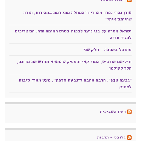
אורן נהרי נפרד מהרדיו: "המחלה מתקדמת במהירות, תודה
שהייתם איתי"
ישראל אסרה על בני נוער לצפות בסרט האימה הזה. הם צריכים
להגיד תודה
מתובל באהבה - חלק שני
וויליאם אורביט, המוזיקאי והמפיק שהמציא מחדש את מדונה,
הלך לעולמו
"גבעה 338": הרבה אהבה ל"גבעת חלפון", מעט מאוד סיבות
לצחוק
העין השביעית
גלובס – תרבות