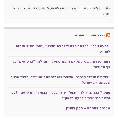
לא ניתן להגיע לפיד, השרת כנראה לא פעיל. יש לנסות שנית מאוחר
יותר.
עכבר העיר - אמנות
"גבעה 338": הרבה אהבה ל"גבעת חלפון", מעט מאוד סיבות
לצחוק
רוצח סדרתי, בני עשירים והמון סטייל - אז למה "הרסיסים" כל
כך חלולה?
"עוצרים אותנו ברחוב. אנשים בטוחים שזה אמיתי": סדרת הרשת
שכבשה את ישראל
פתטי? הכותב אילן רוזנפלד עונה לגברי בנאי: "הוא טועה. '338'
יחזיר דור שלם ל'גבעת חלפון'"
מתובל באהבה - חלק ראשון