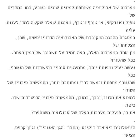
.
מערכות של אבולוציה משותפת למינים שונים בטבע, כמו במקרים
של
טפיל ופונדקאי, או טורף ונטרף, מציגות שאלה שקשה למדי לענות
עליה
במסגרת ההבנה המקובלת של האבולוציה הדרוויניסטית, שכן,
הצלחתו של
מין אחד במערכות האלה, באה תמיד על חשבונו של המין האחר.
ככל שהטורף
נעשה יעיל ומפותח יותר, מתמעטים סיכויי ההישרדות של הנטרף.
ככל
שהנטרף מתפתח ונעשה זריז ומתוחכם יותר, מתמעטים סיכוייו של
הטורף
למצוא את מזונו, ובכך, כמובן, מתמעטים סיכויי ההישרדות שלו.
כיצד,
אם כן, פועלות מערכות כאלה של אבולוציה משותפת?
.
הזואולוגים ריצ'ארד דוקינס (מחבר "הגן האנוכיי") וג'ון קרפס,
הציעו