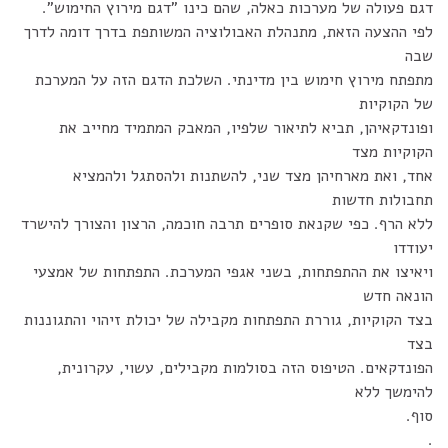
דגם פעולה של מערכות כאלה, שהם כינו "דגם מירוץ החימוש".
לפי ההצעה הזאת, מתנהלת האבולוציה המשותפת בדרך דומה לדרך
שבה
מתפתח מירוץ חימוש בין מדינתי. השלכת הדגם הזה על המערכת
של הקוקיות
ופונדקאיהן, תביא לתיאור שלפיו, המאבק המתמיד מחייב את
הקוקיות מצד
אחד, ואת מארחיהן מצד שני, להשתנות ולהסתגל ולהמציא
תחבולות חדשות
ללא הרף. כפי שקנאת סופרים תרבה חוכמה, הרצון והצורך להישרד
יעודדו
ויאיצו את ההתפתחות, בשני אגפי המערכת. התפתחות של אמצעי
הונאה חדש
בצד הקוקיות, גוררת התפתחות מקבילה של יכולת זיהוי והתגוננות
בצד
הפונדקאים. הטיפוס הזה בסולמות מקבילים, עשוי, עקרונית,
להימשך ללא
סוף.
.