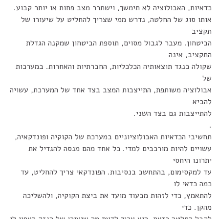
כדאיות, האבולוציה לא תימשך, וישתרר מצב פחות או יותר קבוע.
אותו סוג של החלטה, נדרש ממי שצריך להחליט על שיעורו של
תקציב
הביטחון. מעבר לגבול מסוים, תוספת הביטחון שמקנה הגדלת
התקציב, אינה
שקולה כנגד תוצאותיה הכלכליות, החברתיות והאחרות. במערכות
של
אבולוציה משותפת, התייצבות המצב בצד אחד של המערכת, עשויה
להביא
להתייצבות גם בצד השני.
.
תחשיבי הכדאיות האבולוציוניים במערכת של הקוקיה ופונדקאיה,
עשויים להיות מורכבים למדי. כל אחד מהם מנסה להגדיל את
יתרונו היחסי
עד למקסימום, בהתחשב בנסיבות. הפונדקאי צריך להחליט, עד
כמה כדאי לו
להתאמץ, כדי לזהות מבעוד מועד את ביצת הקוקיה, ולהשליכה
מהקן. כדי