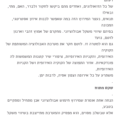
דעתם
של כל הזואולוגים, ואחדים מהם ביקשו לחקור ולברר, האם, מתי,
ובאילו
תנאים, נעצר המירוץ הזה במה שאפשר לכנות איזון אסטרטגי,
המכונה
בפיהם שיווי משקל אבולוציוני. מחקרם של אמוץ זהבי וארנון
לוטם, נועד
גם הוא למטרה זו. לוטם חקר את מערכת האבולוציה המשותפת של
הקוקיה
האירופית, והקניות האירופיות, ציפורי שיר קטנות המשמשות לה
פונדקאיות. אזור התפוצה של הקוקיה האירופית ושל הקניות
האירופיות,
משתרע על כל אירופה וצפון אסיה, לרבות יפן.
.
שקט מתוח
.
הנחה אחת אומרת שמירוץ חימוש אבולוציוני אכן מתחיל ומתקיים
בטבע,
אלא שבשלב מסוים, הוא מפסיק והמערכת מתייצבת בשיווי משקל