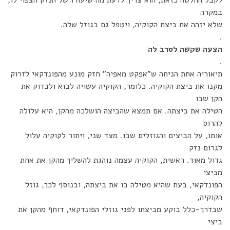
לקבל החלטה כזאת, הוא צריך לדעת מה שיעורו של הנזק הצפוי לו,
במקרה
שלא יזהה את ביצת הקוקיה, ויטפל גם בגוזל שלה.
.
הצעה שקשה לסרב לה
.
תיאוריה אחת הניחה ש"אפקט מאפיה" חזק מונע מהפונדקאי לזרוק
מקנו את ביצת הקוקיה. כלומר, הקוקיה עשויה לבוא ולבדוק את
הקן שבו
הטילה את ביצתה. אם תמצא שהביצה הושלכה מהקן, היא עלולה
להרוס
אותו, על הביצים והגוזלים שבו. מצד שני, ויתור לקוקיה עלול
לגרום נזק
גדול מאוד. ראשית, הקוקיה עצמה נוהגת להשליך מהקן את אחת
מביצי
הפונדקאי, בעת שהיא מטילה בו את ביצתה, ובנוסף לכך, גוזל
הקוקיה,
שבדרך-כלל בוקע מביצתו לפני גוזלי הפונדקאי, דוחף מהקן את
ביצי