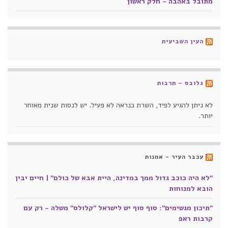
מתובל באהבה - חלק ראשון
העין השביעית
גלובס – תרבות
לא ניתן להגיע לפיד, השרת כנראה לא פעיל. יש לנסות שנית מאוחר
יותר.
עכבר העיר - אמנות
"לא היה כוכב גדול ממך במדינה, היית אבא של כולם" | חיים יבין
הובא למנוחות
"תיכון מגשימים": סוף סוף יש לישראל "קלולס" משלה - רק עם
קרבות ראפ