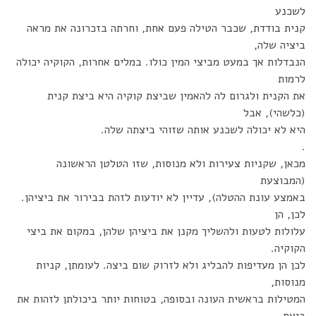
לשכנע
קנית בודדת, שכבר הטילה פעם אחת, וחרתה בזכרונה את מראה
ביציה שלה,
הנבדלות אך במעט מביצי המין כולו. במלים אחרות, הקוקיה יכולה
לרמות
את הקנית ולגרום לה להאמין שביצת קוקיה היא ביצת קנית
(כלשהי), אבל
היא לא יכולה לשכנע אותה שזוהי ביצתה שלה.
.
מכאן, שקניות צעירות ולא מנוסות, שזו הטלטן הראשונה
(המבוצעת
באמצע עונת ההטלה), עדיין לא יודעות לזהת בבירור את ביציהן.
לכן, הן
עלולות לטעות ולהשליך מקנן את ביציהן שלהן, במקום את ביצי
הקוקיה.
לכן הן מעדיפות להבליג ולא לזרוק שום ביצה. לעומתן, קניות
מנוסות,
המטילות בראשית העונה ובסופה, בטוחות יותר ביכולתן לזהות את