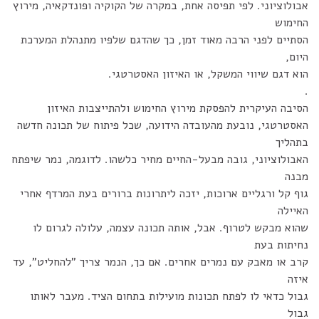
אבולוציוני. לפי תפיסה אחת, במקרה של הקוקיה ופונדקאיה, מירוץ
החימוש
הסתיים לפני הרבה מאוד זמן, כך שהדגם שלפיו מתנהלת המערכת
היום,
הוא דגם שיווי המשקל, או האיזון האסטרטגי.
.
הסיבה העיקרית להפסקת מירוץ החימוש ולהתייצבות האיזון
האסטרטגי, נובעת מהעובדה הידועה, שכל פיתוח של תכונה חדשה
בתהליך
האבולוציוני, גובה מבעל-החיים מחיר כלשהו. לדוגמה, נמר שיפתח
מבנה
גוף קל ורגליים ארוכות, יזכה ליתרונות ברורים בעת המרדף אחרי
האיילה
שהוא מבקש לטרוף. אבל, אותה תכונה עצמה, עלולה לגרום לו
נחיתות בעת
קרב או מאבק עם נמרים אחרים. אם כך, הנמר צריך "להחליט", עד
איזה
גבול כדאי לו לפתח תכונות מועילות בתחום הציד. מעבר לאותו
גבול