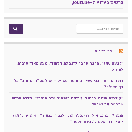
סרטים בערוץ ה-youtube
Search for:
YNET תרבות
"גבעה 338": הרבה אהבה ל"גבעת חלפון", מעט מאוד סיבות
לצחוק
רוצח סדרתי, בני עשירים והמון סטייל - אז למה "הרסיסים" כל
כך חלולה?
"עוצרים אותנו ברחוב. אנשים בטוחים שזה אמיתי": סדרת הרשת
שכבשה את ישראל
פתטי? הכותב אילן רוזנפלד עונה לגברי בנאי: "הוא טועה. '338'
יחזיר דור שלם ל'גבעת חלפון'"