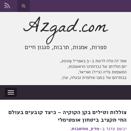
החלף
טופס
Azgad.com
Search for:
חיפוש
ספרות, אמנות, תרבות, סגנון חיים
אתר זה עלה לרשת ב-3 באפריל 2009,
יום הולדתן של נכדותינו הראשונות,
התאומות גליה (גייל) ואריאל,
בנותיהם של בתנו שלומית ובעלה, ערן.
החלף
ניווט
צוללות וטילים בקן הקוקיה – כיצד קובעים בעולם
החי תקציב ביטחון אופטימלי
יבשם עזגד
ב-
מדע
,
מחשבות
.