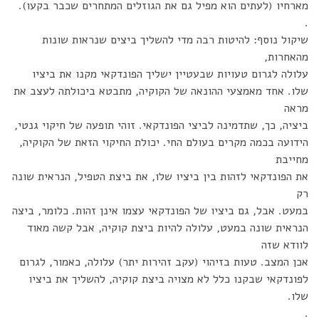
מארחיו (לעתים הוא מפיל גם את הגוזלים המתחרים שכבר בקעו).
.
שיקול נוסף: להיטות רבה מדי להשליך ביצים שנראות שונות
מהאחרות,
עלולה לגרום טעויות שבעטיין ישליך הפונדקאי מקנו את ביציו
שלו. אחד מאמצעי ההונאה של הקוקיה, מתבטא ביכולתה לעצב את
מראה
ביציה, כך, שתדמינה לביצי הפונדקאי. זוהי תופעה של חיקוי גנטי,
הידועה בכמה מקרים בעולם החי. יכולת החיקוי הזאת של הקוקיה,
מחייבת
את הפונדקאי לזהות בין ביציו שלו, את ביצת הטפיל, הנראית שונה
רק
במעט. אבל, גם ביציו של הפונדקאי עצמו אינן זהות. כלומר, ביצה
הנראית שונה במעט, עלולה להיות ביצת קוקיה, אבל קשה מאוד
לוודא שזה
אכן המצב. טעות בזיהוי (עקב זהירות יתר) עלולה, כאמור, לגרום
לפונדקאי שבקנו כלל לא מצויה ביצת קוקיה, להשליך את ביציו
שלו.
.