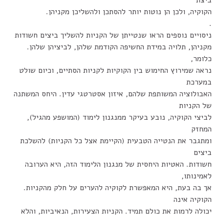
ביצת
הקוקיה, ולכן הן נוטות יותר להסתכן ולהשליכן מקניהן.
.
ניסויים נוספים הראו שנטייתן של הקניות להשליך ביצים חשודות
מקניהן, תלויה במידת החשיפה הקודמת שלהן, לביציהן שלהן.
כלומר,
נראה שמירוץ החימוש בין הקוקיות לקניות הסתיים, וכיום שולט
במערכת
האבולוציה המשותפת שלהם, איזון אסטרטגי עדין. היחס המשתנה
של הקניות
לביצי הקוקיה, נובע בעיקר ממנגנון לימוד (המושפע מהגיל),
המחזק
ומתגבר את הנטייה הטבעית (הקיימת אצל כל הקניות) להשלכת
ביצים
חשודות. האטיות היחסית של מנגנון הלימוד הזה, היא הערובה
לאמינותו,
אך בה בעת, היא המאפשרת לקוקיה להערים על חלק מהקניות.
הקוקיה אינה
יכולה לרמות את כולם תמיד. הקניות הצעירות, הנאיביות, והלא