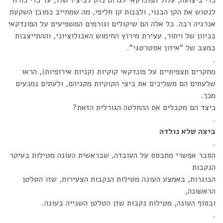
כדי ביצועה, עלול הפונדקאי לגרום נזק לביציו שלו, עד כדי כורח
לנטוש את הקן הבנוי, ולבנות קן חליפי, מה שמחייב כמובן השקעת
אנרגיה רבה. כל אלה הם שיקולים וגורמים המשפיעים על הפונדקאי
בכיוון של ויתור, עצירת מירוץ החימוש האבולוציוני, וההתייצבות
במצב של "איזון אסטרטגי".
.
מחקרים תצפיתיים על פונדקאי קוקיות (קניות אירופיות), הראו
שלעתים הם משליכים את ביצי הקוקיות מקניהם, ולעתים נמנעים
מכך.
כיצד הם מקבלים את ההחלטה הגורלית הזאת?
.
ביצה שלא נולדה
.
הסבר אפשרי מתבסס על העובדה, שבראשית העונה מטילות בעיקר
הנקבות
הבוגרות, באמצע העונה מטילות הנקבות הצעירות, שזו הטלטן
הראשונה,
ובסוף העונה, מטילות נקבות שזן הטלטן השנייה בעונה.
.