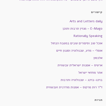
קישורים
Arts and Letters daily
E-Mago – מגזין תרבות ותוכן
Rationally Speaking
אוכל טוב וסיפורים טובים במטבח הכחול
אופלי – מדע, טכנולוגיה וסגנון חיים
אלכסון
ארטיס – אמנות ישראלית עכשווית
אתר מחזאי ישראל
בוינג-בוינג – טכנולוגיה ותרבות
ד"ר רות מרקוס – אמנות מודרנית ועכשווית
תגיות