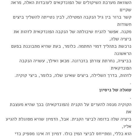
השוואת מערכת השיקולים של הפונדקאים לעובדות האלה, מראה
שקיים
קשר ברור בין גיל הנקבה המטילה, לבין נטייתה להשליך ביצים
חשודות
מקנה. אפשר להניח שיכולתה של הנקבה הפונדקאית לזהות את
ביציה שלה,
נרכשת בתהליך דמוי החתמה. כלומר, בעת שהיא מתבוננת בפעם
הראשונה
בביציה, נחרתת צורתן בזכרונה. מכאן ואילך, עשויה הנקבה
הפונדקאית
לזהות, בדרך השלילה, ביצים שאינן שלה, כלומר, ביצי קוקיה.
.
שאלה של ניסיון
.
הקוקיה מנסה להערים על הקנית (הפונדקאית) בכך שהיא מעצבת
את
ביציה שלה בדומה לביצי הקנית. אבל, הדמיון שהיא מסוגלת להגיע
אליו,
הוא כללי, ומתייחס לביצי המין כולו. דמיון זה אינו מספיק כדי