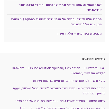
"אני מאמינה שאם הייתי 50 קילו פחות, היו לי הרבה יותר
אודישנים"
הסקס שלא ישודר, הסוד של סופי ודור והשינוי בהפקה | מאחורי
הקלעים של "חתונמי"
מנהיגות בשחקים - חלק ראשון
פוסטים אחרונים
Drawers – Online Multidisciplinary Exhibition – Curators: Gail
Tromer, Yivsam Azgad
קול קורא – לפרסום יצירה רב-תחומית בנושא: מגירות
החומר הוא צלילים – יבשם עזגד בתוכנית "חוגה" בקול ישראל, 1990.
מראיין: בני הנדל
ענווה וגאווה – הסיפור שאינו נגמר – והפעם: התובנה של רחל חלפי
איך משפיע רצף פיבונאצ'י על התקדמות הלידה? אה… כן… מה?