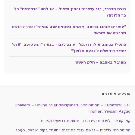
רוצח סדרתי, בני עשירים והמון סטייל - אז למה "הרסיסים" כל
כך חלולה?
"עוצרים אותנו ברחוב. אנשים בטוחים שזה אמיתי": סדרת הרשת
שכבשה את ישראל
פתטי? הכותב אילן רוזנפלד עונה לגברי בנאי: "הוא טועה. '338'
יחזיר דור שלם ל'גבעת חלפון'"
מתובל באהבה - חלק ראשון
פוסטים אחרונים
Drawers – Online Multidisciplinary Exhibition – Curators: Gail
Tromer, Yivsam Azgad
קול קורא – לפרסום יצירה רב-תחומית בנושא: מגירות
החומר הוא צלילים – יבשם עזגד בתוכנית "חוגה" בקול ישראל, 1990.