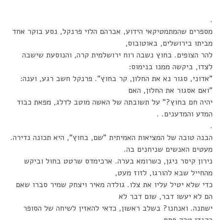
.
מספרים שהמתמטיקאי הידוע, אברהם הלוי פרנקל, נסע בוקר אחד
מביתו בירושלים, באוטובוס,
להר הצופים. בחוץ נשבה רוח ירושלמית קרה, והנוסעת שישבה
לצדו, ביקשה ממנו בנימוס:
"אדוני, סגור נא את החלון, קר בחוץ". פרנקל חשב רגע, וענה:
"ואם אסגור את החלון, האם
יהיה חם בחוץ?" על תשובתה של האשה מוטב לדלג, מפאת כבוד
המדע והמדענים. .
.
הבנה טובה של המציאות האמיתית "שם, בחוץ", היא תכונה נדירה.
מעטים האנשים שניחנים בה.
נירון קיסר ניגן, כשרומא בערה. ארכימדס שרטט בחול וביקש
מהחייל שבא להורגו, לזוז מעט,
כדי שלא יטיל עליו את צלו. גולדה מאיר ויצחק שמיר סברו שאם
הם לא יעשו דבר, שום דבר לא
ישתנה. ואנחנו? בשלב ראשון, כדאי להאזין לשיחה של הסופר