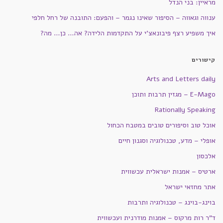
מראיין: בני הנדל
ענווה וגאווה – הסיפור שאינו נגמר – והפעם: התובנה של רחל חלפי
איך משפיע רצף פיבונאצ'י על התקדמות הלידה? אה… כן… מה?
קישורים
Arts and Letters daily
E-Mago – מגזין תרבות ותוכן
Rationally Speaking
אוכל טוב וסיפורים טובים במטבח הכחול
אופלי – מדע, טכנולוגיה וסגנון חיים
אלכסון
ארטיס – אמנות ישראלית עכשווית
אתר מחזאי ישראל
בוינג-בוינג – טכנולוגיה ותרבות
ד"ר רות מרקוס – אמנות מודרנית ועכשווית