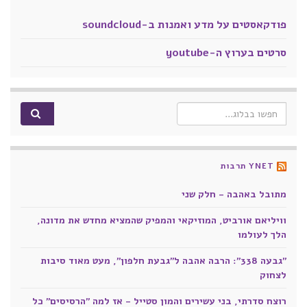
פודקאסטים על מדע ואמנות ב-soundcloud
סרטים בערוץ ה-youtube
Search for:
YNET תרבות
מתובל באהבה - חלק שני
וויליאם אורביט, המוזיקאי והמפיק שהמציא מחדש את מדונה,
הלך לעולמו
"גבעה 338": הרבה אהבה ל"גבעת חלפון", מעט מאוד סיבות
לצחוק
רוצח סדרתי, בני עשירים והמון סטייל - אז למה "הרסיסים" כל