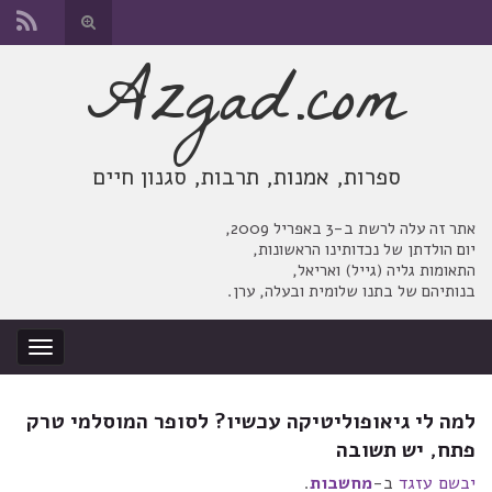
החלף
טופס
Azgad.com
Search for:
חיפוש
ספרות, אמנות, תרבות, סגנון חיים
אתר זה עלה לרשת ב-3 באפריל 2009,
יום הולדתן של נכדותינו הראשונות,
התאומות גליה (גייל) ואריאל,
בנותיהם של בתנו שלומית ובעלה, ערן.
החלף
ניווט
למה לי גיאופוליטיקה עכשיו? לסופר המוסלמי טרק
פתח, יש תשובה
יבשם עזגד
ב-
מחשבות
.