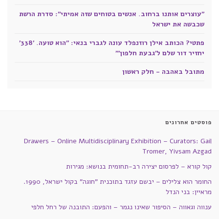
"עוצרים אותנו ברחוב. אנשים בטוחים שזה אמיתי": סדרת הרשת
שכבשה את ישראל
פתטי? הכותב אילן רוזנפלד עונה לגברי בנאי: "הוא טועה. '338'
יחזיר דור שלם ל'גבעת חלפון'"
מתובל באהבה - חלק ראשון
פוסטים אחרונים
Drawers – Online Multidisciplinary Exhibition – Curators: Gail
Tromer, Yivsam Azgad
קול קורא – לפרסום יצירה רב-תחומית בנושא: מגירות
החומר הוא צלילים – יבשם עזגד בתוכנית "חוגה" בקול ישראל, 1990.
מראיין: בני הנדל
ענווה וגאווה – הסיפור שאינו נגמר – והפעם: התובנה של רחל חלפי