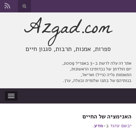
החלף
טופס
Azgad.com
Search for:
חיפוש
ספרות, אמנות, תרבות, סגנון חיים
אתר זה עלה לרשת ב-3 באפריל 2009,
יום הולדתן של נכדותינו הראשונות,
התאומות גליה (גייל) ואריאל,
בנותיהם של בתנו שלומית ובעלה, ערן.
החלף
ניווט
האנימציה של החיים
יבשם עזגד
ב-
מדע
.