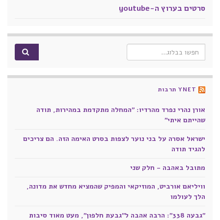
סרטים בערוץ ה-youtube
Search for:
YNET תרבות
אורן נהרי נפרד מהרדיו: "המחלה מתקדמת במהירות, תודה
שהייתם איתי"
ישראל אסרה על בני נוער לצפות בסרט האימה הזה. הם צריכים
להגיד תודה
מתובל באהבה - חלק שני
וויליאם אורביט, המוזיקאי והמפיק שהמציא מחדש את מדונה,
הלך לעולמו
"גבעה 338": הרבה אהבה ל"גבעת חלפון", מעט מאוד סיבות