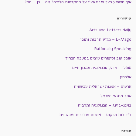
איך משפיע רצף פיבונאצ'י על התקדמות הלידה? אה… כן… מה?
קישורים
Arts and Letters daily
E-Mago – מגזין תרבות ותוכן
Rationally Speaking
אוכל טוב וסיפורים טובים במטבח הכחול
אופלי – מדע, טכנולוגיה וסגנון חיים
אלכסון
ארטיס – אמנות ישראלית עכשווית
אתר מחזאי ישראל
בוינג-בוינג – טכנולוגיה ותרבות
ד"ר רות מרקוס – אמנות מודרנית ועכשווית
תגיות