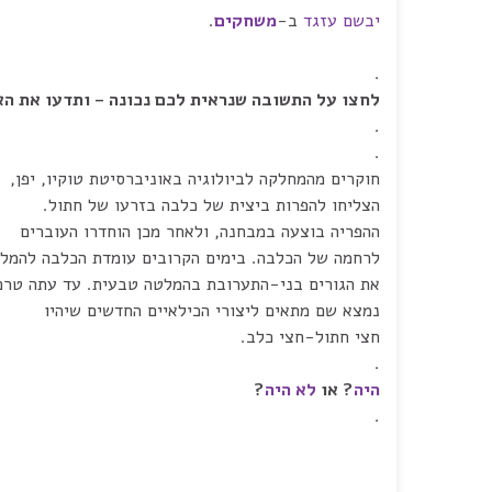
יבשם עזגד
ב-
משחקים
.
.
לחצו על התשובה שנראית לכם נכונה – ותדעו את ה
.
.
חוקרים מהמחלקה לביולוגיה באוניברסיטת טוקיו, יפן,
הצליחו להפרות ביצית של כלבה בזרעו של חתול.
ההפריה בוצעה במבחנה, ולאחר מכן הוחדרו העוברים
לרחמה של הכלבה. בימים הקרובים עומדת הכלבה להמלי
את הגורים בני-התערובת בהמלטה טבעית. עד עתה טרם
נמצא שם מתאים ליצורי הכילאיים החדשים שיהיו
חצי חתול-חצי כלב.
.
היה
? או
לא היה
?
.