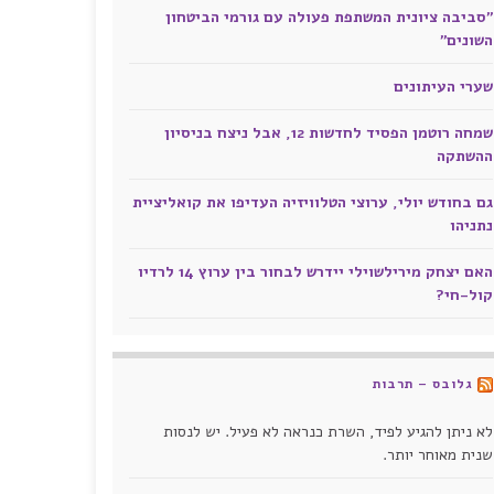
"סביבה ציונית המשתפת פעולה עם גורמי הביטחון
השונים"
שערי העיתונים
שמחה רוטמן הפסיד לחדשות 12, אבל ניצח בניסיון
ההשתקה
גם בחודש יולי, ערוצי הטלוויזיה העדיפו את קואליציית
נתניהו
האם יצחק מירילשוילי יידרש לבחור בין ערוץ 14 לרדיו
קול-חי?
גלובס – תרבות
לא ניתן להגיע לפיד, השרת כנראה לא פעיל. יש לנסות
שנית מאוחר יותר.