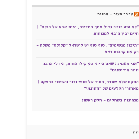
עכבר העיר - אמנות
"לא היה כוכב גדול ממך במדינה, היית אבא של כולם" |
חיים יבין הובא למנוחות
"תיכון מגשימים": סוף סוף יש לישראל "קלולס" משלה -
רק עם קרבות ראפ
"אני מאמינה שאם הייתי 50 קילו פחות, היו לי הרבה
יותר אודישנים"
הסקס שלא ישודר, הסוד של סופי ודור והשינוי בהפקה |
מאחורי הקלעים של "חתונמי"
מנהיגות בשחקים - חלק ראשון
ות