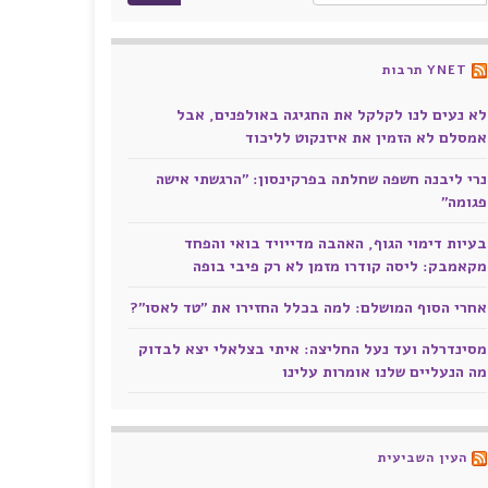
YNET תרבות
לא נעים לנו לקלקל את החגיגה באולפנים, אבל
אמסלם לא הזמין את איזנקוט לליכוד
נרי ליבנה חשפה שחלתה בפרקינסון: "הרגשתי אישה
פגומה"
בעיות דימוי הגוף, האהבה מדייויד בואי והפחד
מקאמבק: ליסה קודרו מזמן לא רק פיבי בופה
אחרי הסוף המושלם: למה בכלל החזירו את "טד לאסו"?
מסינדרלה ועד נעל החליצה: איתי בצלאלי יצא לבדוק
מה הנעליים שלנו אומרות עלינו
העין השביעית