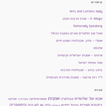
קישורים
Arts and Letters daily
E-Mago – מגזין תרבות ותוכן
Rationally Speaking
אוכל טוב וסיפורים טובים במטבח הכחול
אופלי – מדע, טכנולוגיה וסגנון חיים
אלכסון
ארטיס – אמנות ישראלית עכשווית
אתר מחזאי ישראל
בוינג-בוינג – טכנולוגיה ותרבות
ד"ר רות מרקוס – אמנות מודרנית ועכשווית
תגיות
אמנות
אבא של שלומית
אבולוציה
אסטרופיסיקה
אתיקה
אתולוגיה
היסטוריה
ביקורת ספרים
היה או לא היה
גידול ילדים
גנטיקה