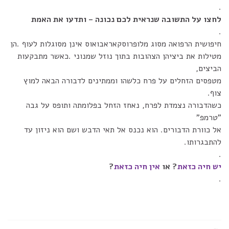
.
לחצו על התשובה שנראית לכם נכונה – ותדעו את האמת
.
חיפושית הרפואה מסוג מלופרוסקאראבואוס אינן מסוגלות לעוף .הן
מטילות את ביציהן הצהובות בתוך נוזל שמנוני .כאשר מתבקעות
הביצים,
מטפסים הזחלים על פרח כלשהו וממתינים לדבורה הבאה למוץ
צוף.
כשהדבורה נצמדת לפרח, נאחז הזחל בפלומתה ותופס על גבה
"טרמפ"
אל כוורת הדבורים. הוא נכנס אל תאי הדבש ושם הוא ניזון עד
להתבגרותו.
.
יש חיה כזאת
? או
אין חיה כזאת
?
.