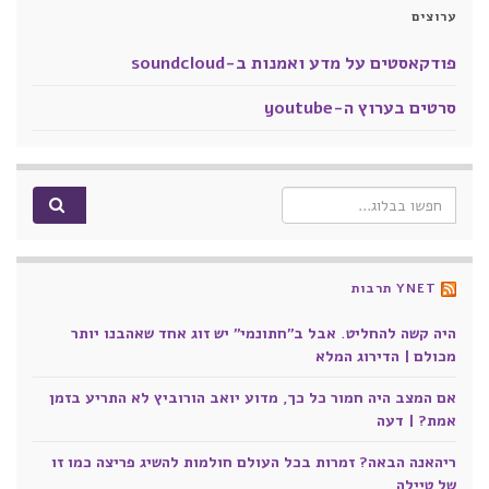
ערוצים
פודקאסטים על מדע ואמנות ב-soundcloud
סרטים בערוץ ה-youtube
Search for:
YNET תרבות
היה קשה להחליט. אבל ב"חתונמי" יש זוג אחד שאהבנו יותר
מכולם | הדירוג המלא
אם המצב היה חמור כל כך, מדוע יואב הורוביץ לא התריע בזמן
אמת? | דעה
ריהאנה הבאה? זמרות בכל העולם חולמות להשיג פריצה כמו זו
של טיילה