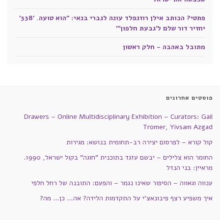
פתטי? הכותב אילן רוזנפלד עונה לגברי בנאי: "הוא טועה. '338'
יחזיר דור שלם ל'גבעת חלפון'"
מתובל באהבה - חלק ראשון
פוסטים אחרונים
Drawers – Online Multidisciplinary Exhibition – Curators: Gail
Tromer, Yivsam Azgad
קול קורא – לפרסום יצירה רב-תחומית בנושא: מגירות
החומר הוא צלילים – יבשם עזגד בתוכנית "חוגה" בקול ישראל, 1990.
מראיין: בני הנדל
ענווה וגאווה – הסיפור שאינו נגמר – והפעם: התובנה של רחל חלפי
איך משפיע רצף פיבונאצ'י על התקדמות הלידה? אה… כן… מה?