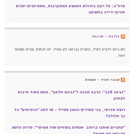
ארה"ב: על רקע בחירות האמצע המתקרבות, משפיענים ימנים
חווים ירידה בחשיפה
גלובס – תרבות
לא ניתן להגיע לפיד, השרת כנראה לא פעיל. יש לנסות שנית מאוחר
יותר.
עכבר העיר - אמנות
"גבעה 338": הרבה אהבה ל"גבעת חלפון", מעט מאוד סיבות
לצחוק
רוצח סדרתי, בני עשירים והמון סטייל - אז למה "הרסיסים" כל
כך חלולה?
"עוצרים אותנו ברחוב. אנשים בטוחים שזה אמיתי": סדרת הרשת
שכבשה את ישראל