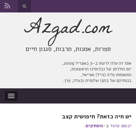
החלף
טופס
Azgad.com
Search for:
חיפוש
ספרות, אמנות, תרבות, סגנון חיים
אתר זה עלה לרשת ב-3 באפריל 2009,
יום הולדתן של נכדותינו הראשונות,
התאומות גליה (גייל) ואריאל,
בנותיהם של בתנו שלומית ובעלה, ערן.
החלף
ניווט
יש חיה כזאת? חיפושית קצב
יבשם עזגד
ב-
משחקים
.