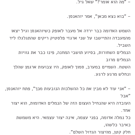
– "מה הוא אומר?" שאל גיל.
– "בוא נצא מכאן", אמר יוהאנסן.
השמש האדומה כבר ירדה אל מעבר לאופק כשיוהאנסן וגיל יצאו
מהמעבדה והתיישבו על שני ארגזי פלסטיק ריקים שהתגלגלו ליד
השביל.
הנמלים השחורות, בסיוע תושבי המחנה, פינו כבר את גוויות
הנמלים מרוב
השטח. השמיים במערב, סמוך לאופק, היו צבועות ארגמן שהלך
ונחלש מרגע לרגע.
– "אני עוד לא מבין את כל ההשלכות הנובעות מכך", פתח יוהאנסן,
"אבל
העובדה היא שהנחיל העצום הזה של הנמלים האדומות, הוא יצור
אחד.
כל נמלה אדומה, בפני עצמה, אינה יצור עצמאי. היא משמשת
כאיבר כלשהו,
חלק קטן, מהיצור הגדול השלם".