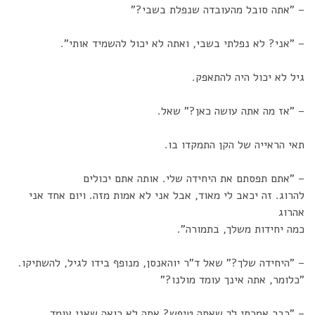
– "אתה סובל מהעובדה שנפלת בשבי?"
– "אני? לא נפלתי בשבי, ואתה לא יכול להשמיד אותי".
גיל לא יכול היה להתאפק.
– "אז מה אתה עושה כאן?" שאל.
תאי הראייה של הקן התמקדו בו.
– "אתם תפסתם את היחידה שלי. אותה אתם יכולים
להרוג. זה יכאב לי מאוד, אבל אני לא אמות מזה. ויום אחד אני
אהרוג
כמה יחידות משלך, בתמורה".
– "היחידה שלך?" שאל ד"ר יוהאנסן, מנופף בידו לגיל, להשתיקו.
"כלומר, אתה אינך עומד מולנו?"
– "כבר אמרתי לך שאתה טיפש? אתה לא רואה שאני עומד