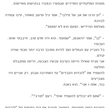
מטווח המלקחיים האדירים שנפערו ונסגרו בנקישות מאיימות.
– "הן הרגו את אב של סילבי", אמר גיל שישב מאחור, עינו צמודה
לכוונת
מצלמת הווידיאו. הפעם הוא לא יפספס".
– "כן", אמר יוהאנסן, "שמעתי. הוא היה אדם טוב. חיבבתי אותו.
ועכשיו
כל העניין עם הנמלים הפך להיות מסובך הרבה יותר מכפי שהיה
קודם.
אני מניח שאילו הייתה נערכת עכשיו הצבעה, הייתה מתקבלת
החלטה
להשמיד את "לוכדות העבדים" עד האחרונה שבהן. רק שניים היו
מצביעים
נגד, אתה ו אני". הוא נאנח.
– "אתם לא יכולים להשמיד אותי". רעם "תורג'י".
השניים קפצו ממקומם. המחשב פיענח את קוד התיפוף של "לוכדות