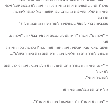
מולך? אני, באמצעות אחת מיחידותי. הרי אתה לא מצפה שכל אלפי
היחידות שלי, העייפות מהקרב, כפי שאתה יכול לתאר לעצמך,
תרדנה
מהגבעות כדי לתופף במחושיהן לתוך העין התותבת שלך?".
– "אלוהים", אמר ד"ר יוהאנסן, מכסה את פיו בכף ידו, "אלוהים,
אני
חושב שאני מבין עכשיו. אתה יצור אחד נכון? כלומר, כל היחידות
שמחוץ לחדר הזה הן חלקים ממך, ורק אתה הוא היצור השלם"…
– "-גם היחידה שבחדר הזה, איתך, היא חלק ממני. אמרתי לך, אתה
לא יכול
להשמיד אותי".
גיל עזב את מצלמות הווידיאו.
– "מה הוא אומר? ד"ר יוהאנסן! מה הוא אומר?".