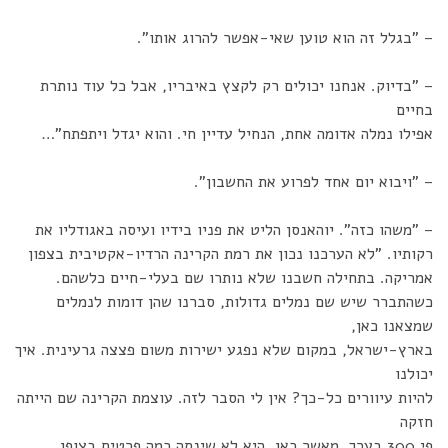
– "בגלל זה הוא טוען שאי-אפשר להרוג אותו".
– "בדיוק. אנחנו יכולים רק לקצץ באיבריו, אבל כל עוד נותרת
בחיים
אפילו נמלה אדומה אחת, הנחיל עדיין חי. והוא יגדל ויתפתח"…
– "ויבוא יום אחד לפרוע את החשבון".
– "משהו כזה". יוהאנסן הליט את פניו בידיו ועיסה באגודליו את
רקותיו. "לא הערכנו נכון את רמת הקרינה הרדיו-אקטיבית בצפון
אמריקה. בתחילה חשבנו שלא נותרו שם בעלי-חיים כלשהם.
כשהתברר שיש שם נמלים גדולות, סברנו שהן דומות לנמלים
שמצאנו כאן,
בארץ-ישראל, במקום שלא נפגע ישירות משום פצצה גרעינית. איך
יכולנו
להיות עיוורים כל-כך? אין לי הסבר לזה. עוצמת הקרינה שם הייתה
חזקה
פי 300 בערך, מאשר כאן. היא לא שינתה כמה פרטים בצופן