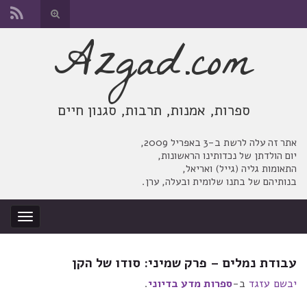
החלף
טופס
Azgad.com
Search for:
חיפוש
ספרות, אמנות, תרבות, סגנון חיים
אתר זה עלה לרשת ב-3 באפריל 2009,
יום הולדתן של נכדותינו הראשונות,
התאומות גליה (גייל) ואריאל,
בנותיהם של בתנו שלומית ובעלה, ערן.
החלף
ניווט
עבודת נמלים – פרק שמיני: סודו של הקן
יבשם עזגד
ב-
ספרות מדע בדיוני
.