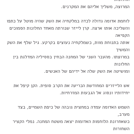
המרוצה, משליך אליהם את המקרנים.
לוחמת אדומה גדולה לכדה במלקחיה את השק שהיה מוטל על כתפו
והשליכה אותו ארצה. קרן לייזר שנורתה מאחד החלונות הסמוכים
הקפיאה
אותה בתנוחת מוות, כשמלקחיה נעוצים בקרקע. גיל שלף את השק
והמשיך
במרוצתו. מהעבר השני של המחנה הבחין בססיליה המדלגת בין
החלונות
ומושיטה את השק שלה אל ידיהם של האנשים.
אש הלייזרים המחודשת הכריעה את הקרב סופית. הקן קיפל את
יחידותיו ונסוג אל הגבעות המזרחיות.
השמש האדומה עמדה במחצית גובהה של כיפת השמיים, בצד
מערב,
כשאחרונת הלוחמות האדומות יצאה משטח המחנה. נמלי הקציר
השחורות