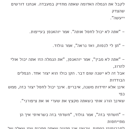
לקבל את הנמלה האדומה שאתה מחזיק במעבדה. אנחנו דורשים
שהצדק
ייעשה".
– "אתה לא יכול לחסל אותה". אמר יוהאנסן בעייפות.
– "תן לי לנסות, ואז נראה", אמר גולוד.
– "אתה לא מבין", אמר יוהאנסן, "את הנמלה הזו אתה יכול אולי
להרוג,
אבל זה לא ישנה שום דבר. הקן כולו הוא יצור אחד. הנמלים
הבודדות
אינן אלא יחידות משנה, איברים. אינך יכול לחסל יצור כזה, ממש
כפי
שאינך הורג אותי כשאתה מקצץ את שערי או את ציפורני".
– "חשדתי בזה", אמר גולוד, "חשדתי בזה כשראיתי איך הן
מתייחסות
לחברותיהן המתות. עכשיו אני מקווה שאתה מסכים שזו שאלה של