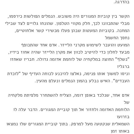
בהדרגה.
הקשר בין קוביות המגורים היה משובש. הנמלים הפולשות כירסמו,
מבלי שהתכוונו לכך, חלק מקווי הטלפון. שהונחו גלויים לצד שבילי
המחנה. בקוביות המעטות שבהן פעלו מכשירי קשר אלחוטיים,
נחסך החשמל
המועט והועבר לשימוש מקרני הלייזר. אדם אחד שהתכופף
מבעד לחלון כדי להיטיב לכוון את מקרן הלייזר שהיה אחוז בידיו,
"נשלף" החוצה במלקחיה של לוחמת אדומה גדולה. חבריו שאחזו
ברגליו
וניסו למשוך אותו פנימה, נאלצו להיכנע לכוחה העדיף של "לוכדת
העבדים". האיש נבלע בהמון הנמלים ונעלם מהעין.
אדם אחד, שנלכד באופן דומה, הצליח להשתחרר מלפיתת מלקחיה
של
הלוחמת האדומה ולחזור אל תוך קוביית המגורים. הדבר עלה לו
בזרועו
השמאלית שנקטעה מעל למרפק. בתוך קוביית המגורים שלו נמצאו
באותו זמן