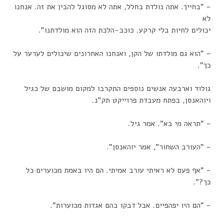
– "בחייך. אתה נולדת בחלל, אתה לא מסוגל להבין את זה. אנחנו
לא
יכולים לחיות בלי קרקע. כוכב-הלכת הזה הוא מולדתנו".
– "הוא גם מולדתו של הקן, ואנחנו האחרונים שיכולים לערער על
כך".
גולוד וארבעה אנשים נוספים התקרבו למקום מושבם של כגיל
ויוהאנסן, בפתח מעבדת פרוייקט תק"נ.
– "תראה מי בא". אמר גיל.
– "העורב השחור", אמר יוהאנסן".
– "אף פעם לא ראיתי עורב אמיתי. הם היו באמת מכוערים כל
כך?".
– "הם היו יפהפיים. אבל דבקו בהם אגדות מכוערות".