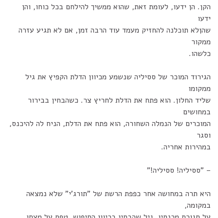
הקן. הן ידעו, לעומת זאת, שהוא ממשיך להילחם בכל כוחו, והן
ידעו
שהןלא תוכלנה להחזיק מעמד עוד הרבה זמן, אם לא תגיע עזרה
ממקור
כלשהו.
הגירוד המוכר של ססיליה שנשמע מכיוון הדלת הקפיץ את גיל
ממקומו
שליד החלון. הוא פתח את הדלת לחריץ צר. כשהבחין בבירור
במחושים
המוכרים של הנמלה השחורה, הוא פתח את הדלת, הניח לה להיכנס,
וסגר
במהירות אחריה.
– "ססיליה! ססיליה!"
היא תרה במחושה אחר כפפת הרשת של "תורג'י" שלא נמצאה
במקומה,
על חגורת מכנסיו. גיל שהבחין בכיוון החיפוש, טפח על מצחו,