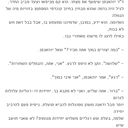
ד"ר יוהאנסן שיפשף את מצחו. הוא קם מכיסאו וצעד סביב החדר.
לגיל היה נדמה שהוא מבחין בחיוך קונדסי המסתמן בזוויות פיה של
הנמלה
האדומה. הוא ידע, כמובן, שדמיונו מתעתע בו, אבל בכל זאת חש
לא בנוח,
כאילו לועג לו מישהו מאחורי גבו.
– "כמה יצורים כמוך אתה מכיר?" שאל יוהאנסן.
– "שלושה". הקן לא היסס לרגע. "אני, אתה, והנמלים השחורות".
– "רגע", אמר יוהאנסן, "אני איני כמוך".
– "ברור. אתה שליש. ואני לא מקנא בך. יחידות דו-רגליות עלולות
לגרום
יותר סבל ודאגה משהן מסוגלות להביא תועלת. ניסית פעם להרכיב
יחידה
שלמה, בעלת שש רגליים משלוש יחידות פגומות? לא שאני חושב
שיש