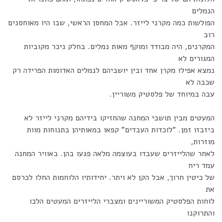
הנמלים
הפולשות כמה מקרני לייזר. אבל המחסן הראשי, שבו היו מאוחסנים
רוב
המקרנים, היה מבודד ומוקף מאות נמלים. בחלק ניכר מקוביות
המגורים לא
נמצא אפילו מקרן אחד ובין יושביהם לנמלים האדומות הפרידה רק
שכבה לא
עבה במיוחד של פלסטיק משוריין.
המעטים מבין תושבי המחנה שהחזיקו בידיהם מקרני לייזר לא
ביזבזו זמן. "לוכדות העבדים" קפאו במאותיהן בתנוחות מוות
מוזרות,
לאחר שהלייזרים שעבדו בעוצמה מלאה פגעו בהן. באוויר המחנה
עמד ריח
של כיטין חרוך, אבל הקן לא ויתר. יחידותיו הלוחמות החלו לכרסם
את
לוחות הפלסטיק המשוריינים ומצברי הלייזרים המעטים הלכו
והתרוקנו