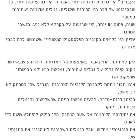
העבדים" היו גדולות וחזקות יותר, אבל הן היו גם עייפות יותר, כך
שבסיכומו של דבר היו הכוחות שקולים. נמלים אדומות ושחורות
במספר
שווה, פחות או יותר, היו שרועות על הקרקע ללא ניע. תושבי
המחנה
עדיין היו כלואים בקוביות הפלססטיק המשוריין ששימשו להם כבתי
מגורים.
הקן לא ויתר. הוא נאבק באמצעות כל יחידותיו. הוא ידע שבאיזשהו
מקום קיים נחיל של נמלים שחורות, ועכשיו הוא ידע בביטחון
שהמקום הזה
אינו חבוי מתחת לקבוצת הקוביות הצהובות. הנחיל שכן במרחק לא
רב משם,
בכיוון דרום-מזרח. הבעיה עכשיו הייתה שהשלישים והנמלים
השחורות ריתקו
את יחידותיו הלוחמות אל שטח המחנה. הקן ביקש להיחלץ משם כדי
לארגן
את תוכניותיו מחדש. אבל הנמלים השחורות לא הבינו את כוונותיו
של