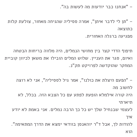
– "אנחנו כבר יודעות מה לעשות בה".
– "תן לי לדבר איתן", אמרה ססיליה שהגיחה מאחור, צולעת קלות
כתוצאה
מפגיעה ברגלה האחורית.
תיפוף הדדי קצר בין מחושי הנמלים, היה מלווה בריחות הבטחה
ואיום, סגר את העניין. שלוש המלים הובילו את משאן לכיוון קוביית
המחקר שהוקדשה לפרויקט תק"נ.
– "הפעם היצלת את כולנו", אמר גיל לססיליה", אני לא רוצה
לחשוב מה
היה קורה אילמלא הופעת לפתע עם כל הצבא הזה. בכלל, לא
תיארתי
לעצמי שבנחיל שלך יש כל כך הרבה נמלים. אני באמת לא יודע
איך
להודות לך, אבל ד"ר יוהאנסן בוודאי ימצא את הדרך המתאימה".
הוא