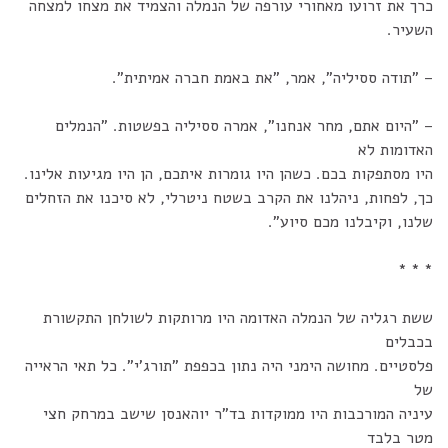
כרך את זרועו מאחורי עורפה של הנמלה והצמיד את מצחו למצחה
השעיר.
– "תודה ססיליה", אמר, "את באמת חברה אמיתית".
– "היום אתם, מחר אנחנו", אמרה ססיליה בפשטות. "הנמלים
האדומות לא
היו מסתפקות בכם. כשהן היו גומרות איתכם, הן היו מגיעות אלינו.
כך, לפחות, ניהלנו את הקרב בשטח ניטרלי, לא סיכנו את הזחלים
שלנו, וקיבלנו מכם סיוע".
* * *
ששת רגליה של הנמלה האדומה היו מרותקות לשולחן התקשורת
בכבלים
פלסטיים. מחושה הימני היה נתון בכפפת "תורג'י". כל תאי הראייה
של
עיניה המורכבות היו ממוקדות בד"ר יוהאנסן שישב במרחק חצי
מטר בלבד