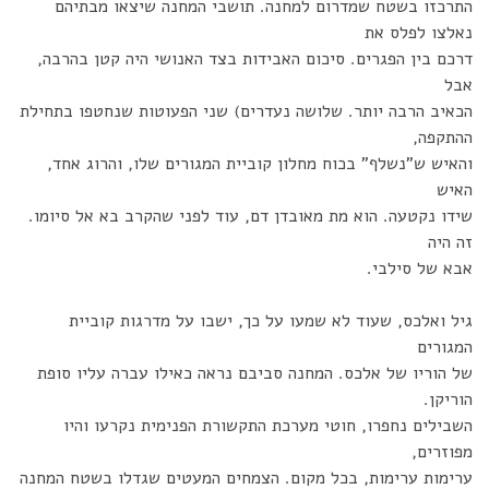
התרכזו בשטח שמדרום למחנה. תושבי המחנה שיצאו מבתיהם
נאלצו לפלס את
דרכם בין הפגרים. סיכום האבידות בצד האנושי היה קטן בהרבה,
אבל
הכאיב הרבה יותר. שלושה נעדרים) שני הפעוטות שנחטפו בתחילת
ההתקפה,
והאיש ש"נשלף" בכוח מחלון קוביית המגורים שלו, והרוג אחד,
האיש
שידו נקטעה. הוא מת מאובדן דם, עוד לפני שהקרב בא אל סיומו.
זה היה
אבא של סילבי.
גיל ואלכס, שעוד לא שמעו על כך, ישבו על מדרגות קוביית
המגורים
של הוריו של אלכס. המחנה סביבם נראה כאילו עברה עליו סופת
הוריקן.
השבילים נחפרו, חוטי מערכת התקשורת הפנימית נקרעו והיו
מפוזרים,
ערימות ערימות, בכל מקום. הצמחים המעטים שגדלו בשטח המחנה