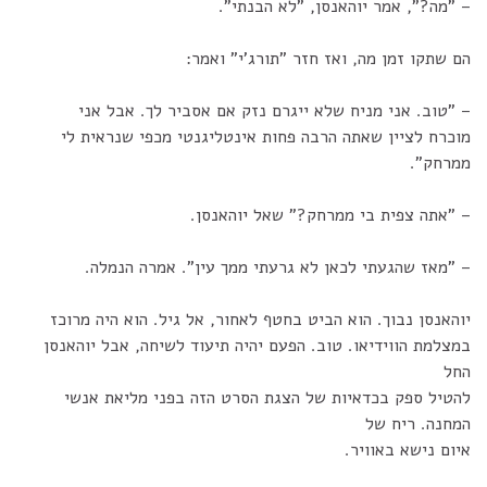
– "מה?", אמר יוהאנסן, "לא הבנתי".
הם שתקו זמן מה, ואז חזר "תורג'י" ואמר:
– "טוב. אני מניח שלא ייגרם נזק אם אסביר לך. אבל אני
מוכרח לציין שאתה הרבה פחות אינטליגנטי מכפי שנראית לי
ממרחק".
– "אתה צפית בי ממרחק?" שאל יוהאנסן.
– "מאז שהגעתי לכאן לא גרעתי ממך עין". אמרה הנמלה.
יוהאנסן נבוך. הוא הביט בחטף לאחור, אל גיל. הוא היה מרוכז
במצלמת הווידיאו. טוב. הפעם יהיה תיעוד לשיחה, אבל יוהאנסן
החל
להטיל ספק בכדאיות של הצגת הסרט הזה בפני מליאת אנשי
המחנה. ריח של
איום נישא באוויר.