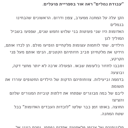
"עבודת נמלים" ראה אור בספריית פועלים.
הקן עלה על המחנה ממערב, צפון ודרום. הראשונים שהבחינו
בנמלים
האדומות היו שני פעוטות בני שלוש וחמש שנים, שפסעו בשביל
המוליך לגן
הילדים. שתי לוחמות עצומות מלקחיים הופיעו מולם. הן לכדו אותם,
הידקו את מלקחיהן סביב חזותיהם הקטנים, הניפו אותם מעל פני
הקרקע,
וסבבו לחזור כלעומת שבאו. הפעולה ארכה לא יותר מחצי דקה,
ובוצעה
בדממה וביעילות. צווחותיהם הדקות של הילדים החטופים עוררו את
תשומת
ליבם של כמה מבוגרים שפתחו את דלתות קוביות המגורים שלהם
והציצו
החוצה. באותו זמן כבר שלטו "לוכדות העבדים האדומות" בכל
שטח המחנה.
חלונותיהם של צריפי פלאסטיק אחדים נפתחו, ומהם כוונו אל