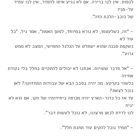
לנסות. אין לנו ברירה. אם לא נגיע איתו להסדר, אין לנו עתיד
על-פניו
של כוכב-הלכת הזה".
– "זה, כשלעצמו, לא נורא במיוחד, למען האמת", אמר גיל, "כל
עוד לא
נשקפת סכנה שהוא ישתלט על הגלגל החמישי, המצב לא ממש
גרוע".
– "אל תדבר שטויות. אנחנו לא יכולים להתקיים בחלל בלי נקודת
אחיזה
כלשהי בקרקע. מה יהיה בסבב הבא של עבודות התחזוקה? לאן
נוכל לצאת?
עד אז כל כדור-הארץ יהיה מכוסה ביחידותיו של הקן. אם הוא לא
יניח
לנו לרדת לכאן מרצונו, לא נוכל לעשות דבר".
– "תמיד נוכל להקים עוד תחנת חלל".