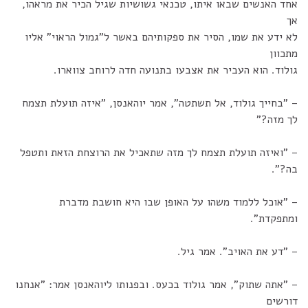
אחד האנשים שבאו איתו, טכנאי גשושיות שגיל הכיר את מראהו,
אך
לא ידע את שמו, הסיר את ספקותיהם באשר ל"גמול הראוי" אליו
מתכוון
גולוד. הוא העביר את אצבעו בתנועה חדה לרוחב צווארו.
– "בחייך גולוד, אל תשתטה", אמר יוהאנסן, "איזה תועלת תצמח
לך מזה?"
– "ואיזה תועלת תצמח לך מזה שתאכיל את הרוצחת הזאת ותטפל
בה?".
– "אוכל ללמוד משהו על האופן שבו היא חושבת מדברת
ומתפקדת".
– "דע את האויב". אמר גיל.
– "אתה שתוק", אמר גולוד בכעס. ובפנותו ליוהאנסן אמר: "אנחנו
דורשים