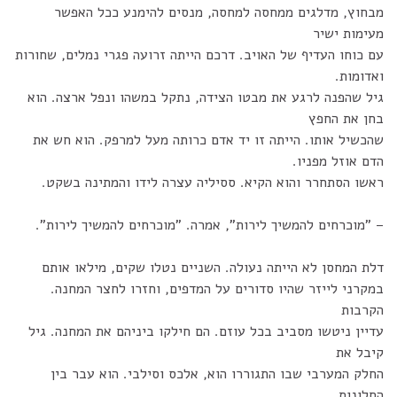
מבחוץ, מדלגים ממחסה למחסה, מנסים להימנע ככל האפשר
מעימות ישיר
עם כוחו העדיף של האויב. דרכם הייתה זרועה פגרי נמלים, שחורות
ואדומות.
גיל שהפנה לרגע את מבטו הצידה, נתקל במשהו ונפל ארצה. הוא
בחן את החפץ
שהכשיל אותו. הייתה זו יד אדם כרותה מעל למרפק. הוא חש את
הדם אוזל מפניו.
ראשו הסתחרר והוא הקיא. ססיליה עצרה לידו והמתינה בשקט.
– "מוכרחים להמשיך לירות", אמרה. "מוכרחים להמשיך לירות".
דלת המחסן לא הייתה נעולה. השניים נטלו שקים, מילאו אותם
במקרני לייזר שהיו סדורים על המדפים, וחזרו לחצר המחנה.
הקרבות
עדיין ניטשו מסביב בכל עוזם. הם חילקו ביניהם את המחנה. גיל
קיבל את
החלק המערבי שבו התגוררו הוא, אלכס וסילבי. הוא עבר בין
החלונות