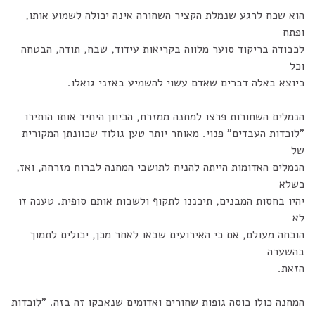
הוא שכח לרגע שנמלת הקציר השחורה אינה יכולה לשמוע אותו,
ופתח
לכבודה בריקוד סוער מלווה בקריאות עידוד, שבח, תודה, הבטחה
וכל
כיוצא באלה דברים שאדם עשוי להשמיע באזני גואלו.
הנמלים השחורות פרצו למחנה ממזרח, הכיוון היחיד אותו הותירו
"לוכדות העבדים" פנוי. מאוחר יותר טען גולוד שכוונתן המקורית
של
הנמלים האדומות הייתה להניח לתושבי המחנה לברוח מזרחה, ואז,
כשלא
יהיו בחסות המבנים, תיכננו לתקוף ולשבות אותם סופית. טענה זו
לא
הוכחה מעולם, אם כי האירועים שבאו לאחר מכן, יכולים לתמוך
בהשערה
הזאת.
המחנה כולו כוסה גופות שחורים ואדומים שנאבקו זה בזה. "לוכדות