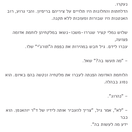
נעקרו.
הדלחתות והחלונות היו תלויים על ציריהם בריפיון. והכי גרוע, רוב
האנטנות היו שבורות ומעוכות ללא תקנה.
שלוש נמלי קציר שגררו-משכו-נשאו במלקחיהן לוחמת אדומה
פצועה,
עברו לידם. גיל חבש במהירות את כפפת ה"תורג'י" שלו.
– "מה תעשו בה?" שאל.
הלוחמת האדומה הפנתה לעברו את מלקחיה ונקשה בהם באיום. הוא
נסוג בבהלה.
– "נהרוג".
– "לא", אמר גיל, "צריך להעביר אותה לידיו של ד"ר יוהאנסן. הוא
כבר
ידע מה לעשות בה".