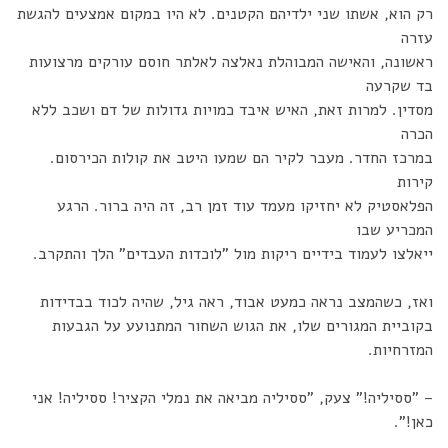
רק הוא, אשתו שני ילדיהם הקטנים. לא היו במקום אמצעים להגשת
עזרה
ראשונה, והאישה המבוהלת נאלצה לאלתר חוסם עורקים מרצועות
בד שקרעה
מסדין. למרות זאת, האיש איבד כמויות גדולות של דם ושכב ללא
הכרה
במרכז החדר. מעבר לקיר הם שמעו היטב את קולות הכירסום.
קירות
הפלאסטיק לא יחזיקו מעמד עוד זמן רב, זה היה ברור. הרגע
המכריע שבו
ייאלצו לעמוד בידיים ריקות מול "לוכדות העבדים" הלך והתקרב.
ואז, כשהמצב נראה כמעט אבוד, ראה גיל, שהיה לכוד בבדידות
בקוביית המגורים שלו, את הגוש השחור המתנועע על הגבעות
המזרחיות.
– "ססיליה!" צעק, "ססיליה מביאה את נמלי הקציר! ססיליה! אני
כאן!".