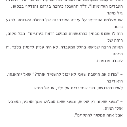
העבדים האדומות!". ד"ר יוהאנסן כיחכח בגרונו והזדקף בכסאו.
גיל מיקד
את מצלמת הווידיאו על עיניה המורכבות של הנמלה האדומה. לרגע
נדמה
היה לו שהוא מבחין בהתגשמות המושג "רצח בעיניים". מכל מקום,
ריחה של
תאוות הרצח שנישא בחלל המעבדה, לא היה עניין לדמיון בלבד. זו
הייתה
עובדה מוגמרת.
– "מדוע את חושבת שאני לא יכול להשמיד אותך?" שאל יוהאנסן.
הוא דיבר
לאט ובהדגשה, כפי שמדברים אל ילד, או אל חירש.
– "מפני שאתה רק שליש, ומפני שאם אתלוש ממך אצבע, האצבע
אולי תמות,
אבל אתה תמשיך להתקיים".