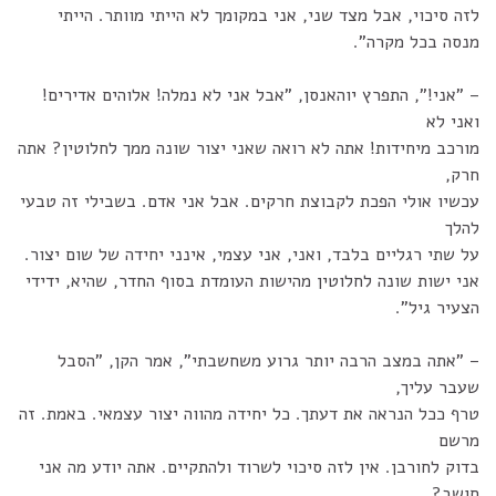
לזה סיכוי, אבל מצד שני, אני במקומך לא הייתי מוותר. הייתי
מנסה בכל מקרה".
– "אני!", התפרץ יוהאנסן, "אבל אני לא נמלה! אלוהים אדירים!
ואני לא
מורכב מיחידות! אתה לא רואה שאני יצור שונה ממך לחלוטין? אתה
חרק,
עכשיו אולי הפכת לקבוצת חרקים. אבל אני אדם. בשבילי זה טבעי
להלך
על שתי רגליים בלבד, ואני, אני עצמי, אינני יחידה של שום יצור.
אני ישות שונה לחלוטין מהישות העומדת בסוף החדר, שהיא, ידידי
הצעיר גיל".
– "אתה במצב הרבה יותר גרוע משחשבתי", אמר הקן, "הסבל
שעבר עליך,
טרף ככל הנראה את דעתך. כל יחידה מהווה יצור עצמאי. באמת. זה
מרשם
בדוק לחורבן. אין לזה סיכוי לשרוד ולהתקיים. אתה יודע מה אני
חושב?