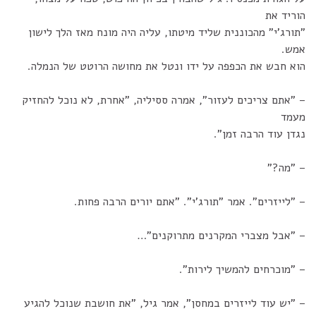
הוריד את
"תורג'י" מהכוננית שליד מיטתו, עליה היה מונח מאז הלך לישון
אמש.
הוא חבש את הכפפה על ידו ונטל את מחושה הרוטט של הנמלה.
– "אתם צריכים לעזור", אמרה ססיליה, "אחרת, לא נוכל להחזיק
מעמד
נגדן עוד הרבה זמן".
– "מה?"
– "לייזרים". אמר "תורג'י". "אתם יורים הרבה פחות.
– "אבל מצברי המקרנים מתרוקנים"…
– "מוכרחים להמשיך לירות".
– "יש עוד לייזרים במחסן", אמר גיל, "את חושבת שנוכל להגיע