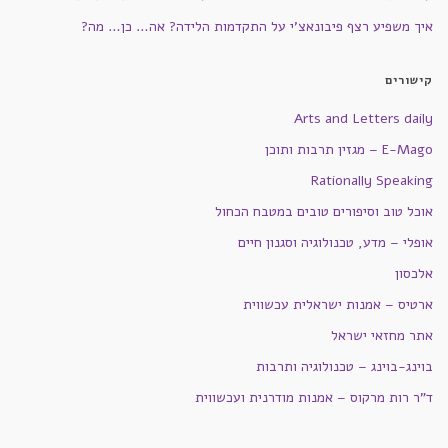
איך משפיע רצף פיבונאצ'י על התקדמות הלידה? אה… כן… מה?
קישורים
Arts and Letters daily
E-Mago – מגזין תרבות ותוכן
Rationally Speaking
אוכל טוב וסיפורים טובים במטבח הכחול
אופלי – מדע, טכנולוגיה וסגנון חיים
אלכסון
ארטיס – אמנות ישראלית עכשווית
אתר מחזאי ישראל
בוינג-בוינג – טכנולוגיה ותרבות
ד"ר רות מרקוס – אמנות מודרנית ועכשווית