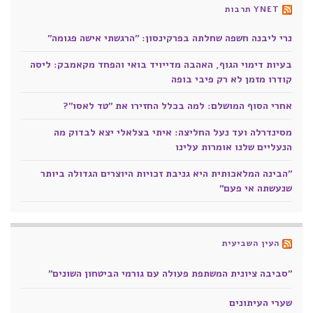
YNET תרבות
נרי ליבנה חשפה שחלתה בפרקינסון: "הרגשתי אישה פגומה"
בעיות דימוי הגוף, האהבה מדייויד בואי והפחד מקאמבק: ליסה
קודרו מזמן לא רק פיבי בופה
אחרי הסוף המושלם: למה בכלל החזירו את "טד לאסו"?
מסינדרלה ועד נעל החליצה: איתי בצלאלי יצא לבדוק מה
הנעליים שלנו אומרות עלינו
"הבינה המלאכותית היא גניבת זכויות היוצרים הגדולה ביותר
שנעשתה אי פעם"
העין השביעית
"סביבה ציונית המשתפת פעולה עם גורמי הביטחון השונים"
שערי העיתונים