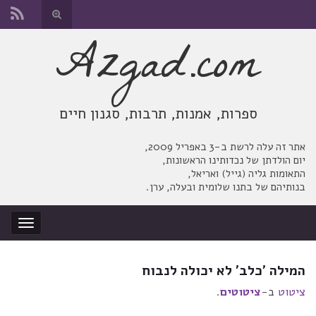
החלף
טופס
Azgad.com
Search for:
חיפוש
ספרות, אמנות, תרבות, סגנון חיים
אתר זה עלה לרשת ב-3 באפריל 2009,
יום הולדתן של נכדותינו הראשונות,
התאומות גליה (גייל) ואריאל,
בנותיהם של בתנו שלומית ובעלה, ערן.
החלף
ניווט
המילה 'כלב' לא יכולה לנבוח
ציטוט
ב-
ציטוטים
.