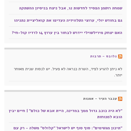
שמחה רוטמן הפסיד לחדשות 12, אבל ניצח בניסיון ההשתקה
גם בחודש יולי, ערוצי הטלוויזיה העדיפו את קואליציית נתניהו
האם יצחק מירילשוילי יידרש לבחור בין ערוץ 14 לרדיו קול-חי?
גלובס – תרבות
לא ניתן להגיע לפיד, השרת כנראה לא פעיל. יש לנסות שנית מאוחר
יותר.
עכבר העיר - אמנות
"לא היה כוכב גדול ממך במדינה, היית אבא של כולם" | חיים יבין
הובא למנוחות
"תיכון מגשימים": סוף סוף יש לישראל "קלולס" משלה - רק עם