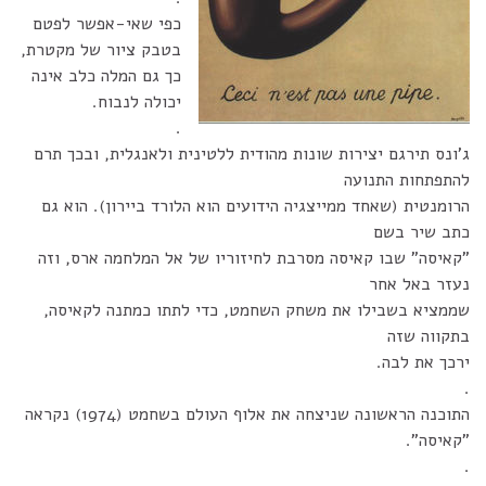
כפי שאי-אפשר לפטם
בטבק ציור של מקטרת,
כך גם המלה כלב אינה
יכולה לנבוח.
.
ג'ונס תירגם יצירות שונות מהודית ללטינית ולאנגלית, ובכך תרם
להתפתחות התנועה
הרומנטית (שאחד ממייצגיה הידועים הוא הלורד ביירון). הוא גם
כתב שיר בשם
"קאיסה" שבו קאיסה מסרבת לחיזוריו של אל המלחמה ארס, וזה
נעזר באל אחר
שממציא בשבילו את משחק השחמט, כדי לתתו כמתנה לקאיסה,
בתקווה שזה
ירכך את לבה.
.
התוכנה הראשונה שניצחה את אלוף העולם בשחמט (1974) נקראה
"קאיסה".
.