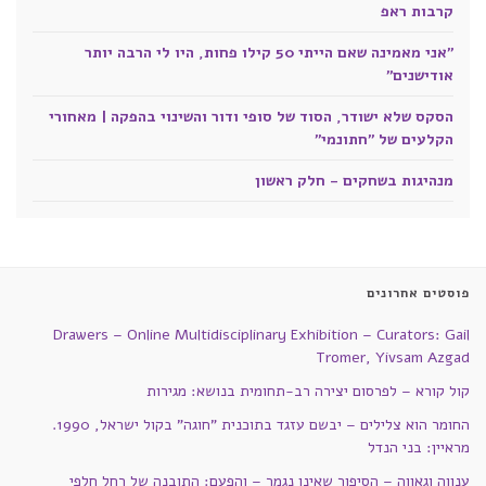
קרבות ראפ
"אני מאמינה שאם הייתי 50 קילו פחות, היו לי הרבה יותר
אודישנים"
הסקס שלא ישודר, הסוד של סופי ודור והשינוי בהפקה | מאחורי
הקלעים של "חתונמי"
מנהיגות בשחקים - חלק ראשון
פוסטים אחרונים
Drawers – Online Multidisciplinary Exhibition – Curators: Gail
Tromer, Yivsam Azgad
קול קורא – לפרסום יצירה רב-תחומית בנושא: מגירות
החומר הוא צלילים – יבשם עזגד בתוכנית "חוגה" בקול ישראל, 1990.
מראיין: בני הנדל
ענווה וגאווה – הסיפור שאינו נגמר – והפעם: התובנה של רחל חלפי