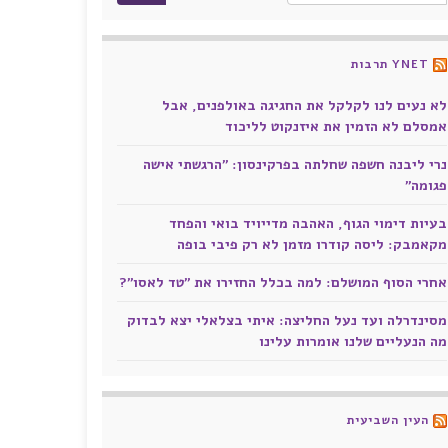
YNET תרבות
לא נעים לנו לקלקל את החגיגה באולפנים, אבל
אמסלם לא הזמין את איזנקוט לליכוד
נרי ליבנה חשפה שחלתה בפרקינסון: "הרגשתי אישה
פגומה"
בעיות דימוי הגוף, האהבה מדייויד בואי והפחד
מקאמבק: ליסה קודרו מזמן לא רק פיבי בופה
אחרי הסוף המושלם: למה בכלל החזירו את "טד לאסו"?
מסינדרלה ועד נעל החליצה: איתי בצלאלי יצא לבדוק
מה הנעליים שלנו אומרות עלינו
העין השביעית