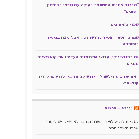
"סביבה ציונית המשתפת פעולה עם גורמי הביטחון
השונים"
שערי העיתונים
שמחה רוטמן הפסיד לחדשות 12, אבל ניצח בניסיון
ההשתקה
גם בחודש יולי, ערוצי הטלוויזיה העדיפו את קואליציית
נתניהו
האם יצחק מירילשוילי יידרש לבחור בין ערוץ 14 לרדיו
קול-חי?
גלובס – תרבות
לא ניתן להגיע לפיד, השרת כנראה לא פעיל. יש לנסות
שנית מאוחר יותר.