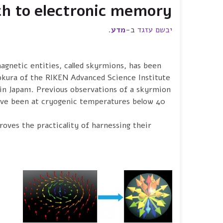
ch to electronic memory
יבשם עזגד
ב-
מדע
.
magnetic entities, called skyrmions, has been
kura of the RIKEN Advanced Science Institute,
 in Japan1. Previous observations of a skyrmion
 have been at cryogenic temperatures below 40
ves the practicality of harnessing their