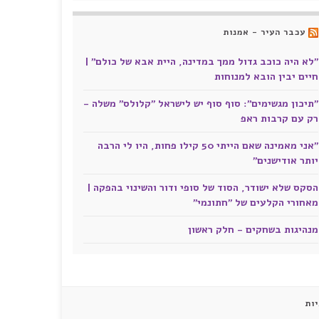
עכבר העיר - אמנות
"לא היה כוכב גדול ממך במדינה, היית אבא של כולם" |
חיים יבין הובא למנוחות
"תיכון מגשימים": סוף סוף יש לישראל "קלולס" משלה -
רק עם קרבות ראפ
"אני מאמינה שאם הייתי 50 קילו פחות, היו לי הרבה
יותר אודישנים"
הסקס שלא ישודר, הסוד של סופי ודור והשינוי בהפקה |
מאחורי הקלעים של "חתונמי"
מנהיגות בשחקים - חלק ראשון
ות