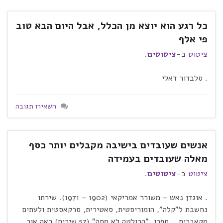
כל רגע הוא יוצא מן הכלל, אבל היום הבא טוב
פי אלף
ציטוט
ב-
ציטוטים
.
. סלבדור דאלי
השאירו תגובה
אנשים שעובדים בישיבה מקבלים יותר כסף
מאלה שעובדים בעמידה
ציטוט
ב-
ציטוטים
.
. אוגדן נאש – משורר אמריקאי (1902 – 1971). שירתו
נחשבת ל"קלה", הומוריסטית, סאטירית, סרקאסטית ולעתים
מקאברית. . ספרו, "הרולטה לא מתה" (57 שירים) ראה אור