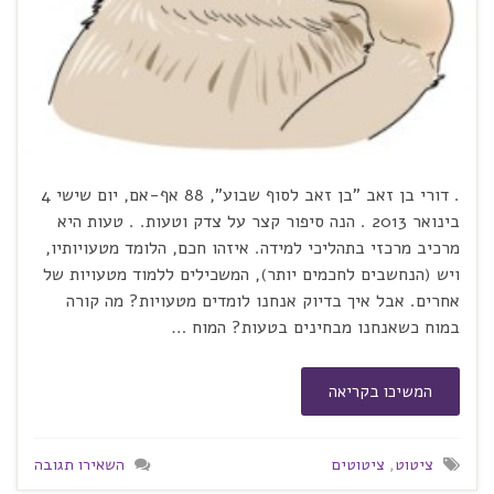
. דורי בן זאב "בן זאב לסוף שבוע", 88 אף-אם, יום שישי 4
בינואר 2013 . הנה סיפור קצר על צדק וטעות. . טעות היא
מרכיב מרכזי בתהליכי למידה. איזהו חכם, הלומד מטעויותיו,
ויש (הנחשבים לחכמים יותר), המשכילים ללמוד מטעויות של
אחרים. אבל איך בדיוק אנחנו לומדים מטעויות? מה קורה
במוח כשאנחנו מבחינים בטעות? המוח …
המשיכו בקריאה
ציטוט
,
ציטוטים
השאירו תגובה