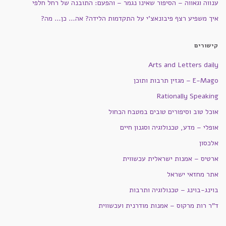
ענווה וגאווה – הסיפור שאינו נגמר – והפעם: התובנה של רחל חלפי
איך משפיע רצף פיבונאצ'י על התקדמות הלידה? אה… כן… מה?
קישורים
Arts and Letters daily
E-Mago – מגזין תרבות ותוכן
Rationally Speaking
אוכל טוב וסיפורים טובים במטבח הכחול
אופלי – מדע, טכנולוגיה וסגנון חיים
אלכסון
ארטיס – אמנות ישראלית עכשווית
אתר מחזאי ישראל
בוינג-בוינג – טכנולוגיה ותרבות
ד"ר רות מרקוס – אמנות מודרנית ועכשווית