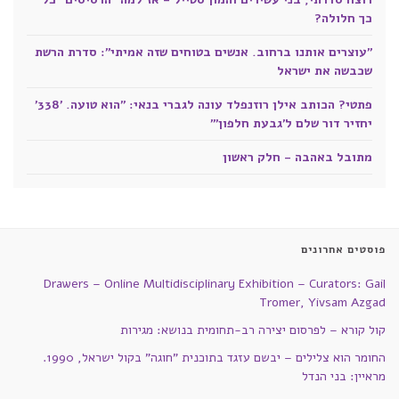
כך חלולה?
"עוצרים אותנו ברחוב. אנשים בטוחים שזה אמיתי": סדרת הרשת
שכבשה את ישראל
פתטי? הכותב אילן רוזנפלד עונה לגברי בנאי: "הוא טועה. '338'
יחזיר דור שלם ל'גבעת חלפון'"
מתובל באהבה - חלק ראשון
פוסטים אחרונים
Drawers – Online Multidisciplinary Exhibition – Curators: Gail
Tromer, Yivsam Azgad
קול קורא – לפרסום יצירה רב-תחומית בנושא: מגירות
החומר הוא צלילים – יבשם עזגד בתוכנית "חוגה" בקול ישראל, 1990.
מראיין: בני הנדל