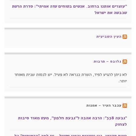
"עוצרים אותנו ברחוב. אנשים בטוחים שזה אמיתי": סדרת הרשת
שכבשה את ישראל
העין השביעית
גלובס – תרבות
לא ניתן להגיע לפיד, השרת כנראה לא פעיל. יש לנסות שנית מאוחר
יותר.
עכבר העיר - אמנות
"גבעה 338": הרבה אהבה ל"גבעת חלפון", מעט מאוד סיבות
לצחוק
רוצח סדרתי, בני עשירים והמון סטייל - אז למה "הרסיסים" כל