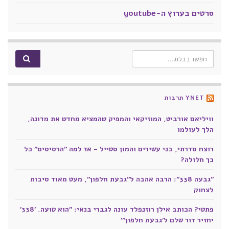
סרטים בערוץ ה-youtube
Search for:
YNET תרבות
וויליאם אורביט, המוזיקאי והמפיק שהמציא מחדש את מדונה,
הלך לעולמו
רוצח סדרתי, בני עשירים והמון סטייל - אז למה "הרסיסים" כל
כך חלולה?
"גבעה 338": הרבה אהבה ל"גבעת חלפון", מעט מאוד סיבות
לצחוק
פתטי? הכותב אילן רוזנפלד עונה לגברי בנאי: "הוא טועה. '338'
יחזיר דור שלם ל'גבעת חלפון'"